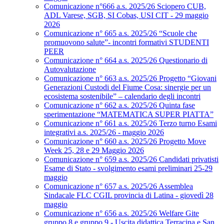
Comunicazione n°666 a.s. 2025/26 Sciopero CUB,
ADL Varese, SGB, SI Cobas, USI CIT - 29 maggio
2026
Comunicazione n° 665 a.s. 2025/26 “Scuole che
promuovono salute”- incontri formativi STUDENTI
PEER
Comunicazione n° 664 a.s. 2025/26 Questionario di
Autovalutazione
Comunicazione n° 663 a.s. 2025/26 Progetto “Giovani
Generazioni Custodi del Fiume Cosa: sinergie per un
ecosistema sostenibile” – calendario degli incontri
Comunicazione n° 662 a.s. 2025/26 Quinta fase
sperimentazione “MATEMATICA SUPER PIATTA”
Comunicazione n° 661 a.s. 2025/26 Terzo turno Esami
integrativi a.s. 2025/26 - maggio 2026
Comunicazione n° 660 a.s. 2025/26 Progetto Move
Week 25, 28 e 29 Maggio 2026
Comunicazione n° 659 a.s. 2025/26 Candidati privatisti
Esame di Stato - svolgimento esami preliminari 25-29
maggio
Comunicazione n° 657 a.s. 2025/26 Assemblea
Sindacale FLC CGIL provincia di Latina - giovedì 28
maggio
Comunicazione n° 656 a.s. 2025/26 Welfare Gite
gruppo 8 e gruppo 9 - Uscita didattica Terracina e San