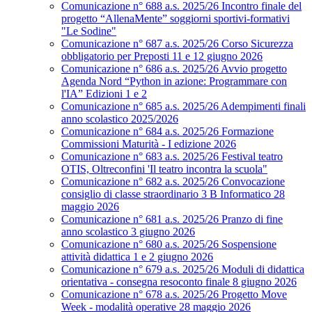
Comunicazione n° 688 a.s. 2025/26 Incontro finale del
progetto “AllenaMente” soggiorni sportivi‑formativi
"Le Sodine"
Comunicazione n° 687 a.s. 2025/26 Corso Sicurezza
obbligatorio per Preposti 11 e 12 giugno 2026
Comunicazione n° 686 a.s. 2025/26 Avvio progetto
Agenda Nord “Python in azione: Programmare con
l'IA” Edizioni 1 e 2
Comunicazione n° 685 a.s. 2025/26 Adempimenti finali
anno scolastico 2025/2026
Comunicazione n° 684 a.s. 2025/26 Formazione
Commissioni Maturità - I edizione 2026
Comunicazione n° 683 a.s. 2025/26 Festival teatro
OTIS, Oltreconfini 'Il teatro incontra la scuola"
Comunicazione n° 682 a.s. 2025/26 Convocazione
consiglio di classe straordinario 3 B Informatico 28
maggio 2026
Comunicazione n° 681 a.s. 2025/26 Pranzo di fine
anno scolastico 3 giugno 2026
Comunicazione n° 680 a.s. 2025/26 Sospensione
attività didattica 1 e 2 giugno 2026
Comunicazione n° 679 a.s. 2025/26 Moduli di didattica
orientativa - consegna resoconto finale 8 giugno 2026
Comunicazione n° 678 a.s. 2025/26 Progetto Move
Week - modalità operative 28 maggio 2026