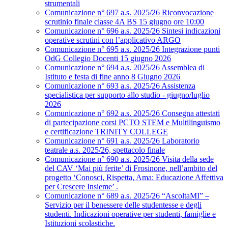
strumentali
Comunicazione n° 697 a.s. 2025/26 Riconvocazione
scrutinio finale classe 4A BS 15 giugno ore 10:00
Comunicazione n° 696 a.s. 2025/26 Sintesi indicazioni
operative scrutini con l’applicativo ARGO
Comunicazione n° 695 a.s. 2025/26 Integrazione punti
OdG Collegio Docenti 15 giugno 2026
Comunicazione n° 694 a.s. 2025/26 Assemblea di
Istituto e festa di fine anno 8 Giugno 2026
Comunicazione n° 693 a.s. 2025/26 Assistenza
specialistica per supporto allo studio - giugno/luglio
2026
Comunicazione n° 692 a.s. 2025/26 Consegna attestati
di partecipazione corsi PCTO STEM e Multilinguismo
e certificazione TRINITY COLLEGE
Comunicazione n° 691 a.s. 2025/26 Laboratorio
teatrale a.s. 2025/26, spettacolo finale
Comunicazione n° 690 a.s. 2025/26 Visita della sede
del CAV ‘Mai più ferite’ di Frosinone, nell’ambito del
progetto ‘Conosci, Rispetta, Ama: Educazione Affettiva
per Crescere Insieme’ .
Comunicazione n° 689 a.s. 2025/26 “AscoltaMI” –
Servizio per il benessere delle studentesse e degli
studenti. Indicazioni operative per studenti, famiglie e
Istituzioni scolastiche.