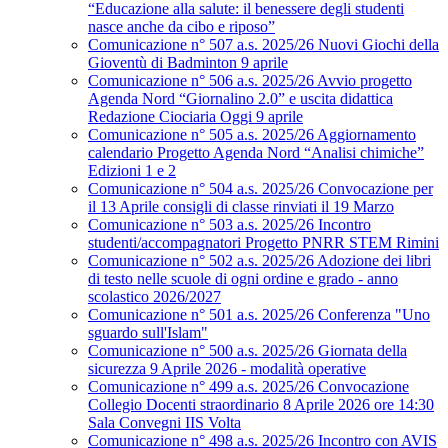
“Educazione alla salute: il benessere degli studenti
nasce anche da cibo e riposo”
Comunicazione n° 507 a.s. 2025/26 Nuovi Giochi della
Gioventù di Badminton 9 aprile
Comunicazione n° 506 a.s. 2025/26 Avvio progetto
Agenda Nord “Giornalino 2.0” e uscita didattica
Redazione Ciociaria Oggi 9 aprile
Comunicazione n° 505 a.s. 2025/26 Aggiornamento
calendario Progetto Agenda Nord “Analisi chimiche”
Edizioni 1 e 2
Comunicazione n° 504 a.s. 2025/26 Convocazione per
il 13 Aprile consigli di classe rinviati il 19 Marzo
Comunicazione n° 503 a.s. 2025/26 Incontro
studenti/accompagnatori Progetto PNRR STEM Rimini
Comunicazione n° 502 a.s. 2025/26 Adozione dei libri
di testo nelle scuole di ogni ordine e grado - anno
scolastico 2026/2027
Comunicazione n° 501 a.s. 2025/26 Conferenza "Uno
sguardo sull'Islam"
Comunicazione n° 500 a.s. 2025/26 Giornata della
sicurezza 9 Aprile 2026 - modalità operative
Comunicazione n° 499 a.s. 2025/26 Convocazione
Collegio Docenti straordinario 8 Aprile 2026 ore 14:30
Sala Convegni IIS Volta
Comunicazione n° 498 a.s. 2025/26 Incontro con AVIS