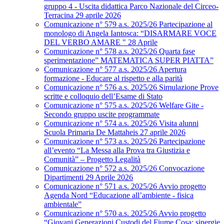
gruppo 4 - Uscita didattica Parco Nazionale del Circeo-
Terracina 29 aprile 2026
Comunicazione n° 579 a.s. 2025/26 Partecipazione al
monologo di Angela Iantosca: “DISARMARE VOCE
DEL VERBO AMARE " 28 Aprile
Comunicazione n° 578 a.s. 2025/26 Quarta fase
sperimentazione” MATEMATICA SUPER PIATTA”
Comunicazione n° 577 a.s. 2025/26 Apertura
formazione - Educare al rispetto e alla parità
Comunicazione n° 576 a.s. 2025/26 Simulazione Prove
scritte e colloquio dell’Esame di Stato
Comunicazione n° 575 a.s. 2025/26 Welfare Gite -
Secondo gruppo uscite programmate
Comunicazione n° 574 a.s. 2025/26 Visita alunni
Scuola Primaria De Mattaheis 27 aprile 2026
Comunicazione n° 573 a.s. 2025/26 Partecipazione
all’evento “La Messa alla Prova tra Giustizia e
Comunità” – Progetto Legalità
Comunicazione n° 572 a.s. 2025/26 Convocazione
Dipartimenti 29 Aprile 2026
Comunicazione n° 571 a.s. 2025/26 Avvio progetto
Agenda Nord “Educazione all’ambiente - fisica
ambientale”
Comunicazione n° 570 a.s. 2025/26 Avvio progetto
“Giovani Generazioni Custodi del Fiume Cosa: sinergie