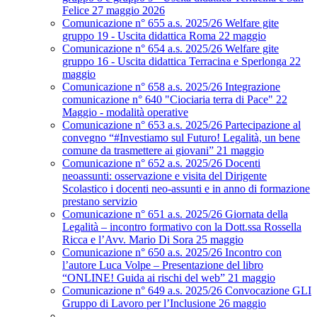
Felice 27 maggio 2026
Comunicazione n° 655 a.s. 2025/26 Welfare gite
gruppo 19 - Uscita didattica Roma 22 maggio
Comunicazione n° 654 a.s. 2025/26 Welfare gite
gruppo 16 - Uscita didattica Terracina e Sperlonga 22
maggio
Comunicazione n° 658 a.s. 2025/26 Integrazione
comunicazione n° 640 "Ciociaria terra di Pace" 22
Maggio - modalità operative
Comunicazione n° 653 a.s. 2025/26 Partecipazione al
convegno “#Investiamo sul Futuro! Legalità, un bene
comune da trasmettere ai giovani” 21 maggio
Comunicazione n° 652 a.s. 2025/26 Docenti
neoassunti: osservazione e visita del Dirigente
Scolastico i docenti neo-assunti e in anno di formazione
prestano servizio
Comunicazione n° 651 a.s. 2025/26 Giornata della
Legalità – incontro formativo con la Dott.ssa Rossella
Ricca e l’Avv. Mario Di Sora 25 maggio
Comunicazione n° 650 a.s. 2025/26 Incontro con
l’autore Luca Volpe – Presentazione del libro
“ONLINE! Guida ai rischi del web” 21 maggio
Comunicazione n° 649 a.s. 2025/26 Convocazione GLI
Gruppo di Lavoro per l’Inclusione 26 maggio