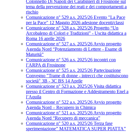
Colonnello Di Napoli dei Carabinieri di Frosinone sul
tema della prevenzione dei reati e dei comportamenti a
rischio
Comunicazione n° 529 a.s. 2025/26 Evento "La Pace
per la Pace" 12 Maggio 2026 adesione docenti/classi
Comunicazione n° 528 a.s. 2025/26 Progetto “Un
Arcobaleno di Colori e Tradizioni” - Uscita didattica a
Roma 16 aprile 2026
Comunicazione n° 527 a.s. 2025/26 Avvio progetto
Agenda Nord “Potenziamento di Lettere - Esame di
Maturità”
Comunicazione n° 526 a.s. 2025/26 incontri con
l’ARPA di Frosinone
Comunicazione n° 525 a.s. 2025/26 Partecipazione
Convegno "Trame di donne - intrecci che costituiscono
società" 3B - 3C BS 14 Aprile
Comunicazione n° 523 a.s. 2025/26 Visita didattica
presso il Centro di Formazione e Addestramento Enel a
l’Aquila
Comunicazione n° 522 a.s. 2025/26 Avvio progetto
Agenda Nord – Recupero in Chimica
Comunicazione n° 521 a.s. 2025/26 Avvio progetto
Agenda Nord “Recupero di meccanica”
Comunicazione n° 520 a.s. 2025/26 Terza fase
sperimentazione” MATEMATICA SUPER PIATTA”