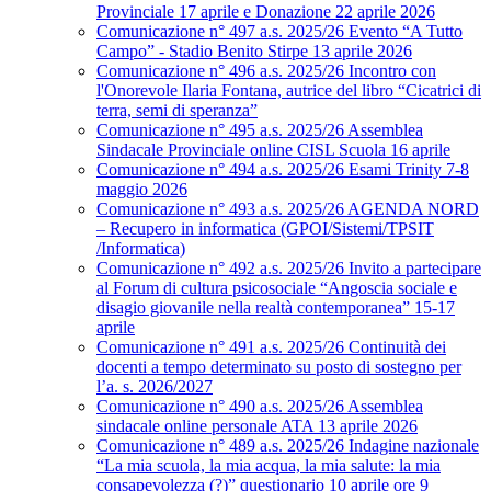
Provinciale 17 aprile e Donazione 22 aprile 2026
Comunicazione n° 497 a.s. 2025/26 Evento “A Tutto
Campo” - Stadio Benito Stirpe 13 aprile 2026
Comunicazione n° 496 a.s. 2025/26 Incontro con
l'Onorevole Ilaria Fontana, autrice del libro “Cicatrici di
terra, semi di speranza”
Comunicazione n° 495 a.s. 2025/26 Assemblea
Sindacale Provinciale online CISL Scuola 16 aprile
Comunicazione n° 494 a.s. 2025/26 Esami Trinity 7-8
maggio 2026
Comunicazione n° 493 a.s. 2025/26 AGENDA NORD
– Recupero in informatica (GPOI/Sistemi/TPSIT
/Informatica)
Comunicazione n° 492 a.s. 2025/26 Invito a partecipare
al Forum di cultura psicosociale “Angoscia sociale e
disagio giovanile nella realtà contemporanea” 15-17
aprile
Comunicazione n° 491 a.s. 2025/26 Continuità dei
docenti a tempo determinato su posto di sostegno per
l’a. s. 2026/2027
Comunicazione n° 490 a.s. 2025/26 Assemblea
sindacale online personale ATA 13 aprile 2026
Comunicazione n° 489 a.s. 2025/26 Indagine nazionale
“La mia scuola, la mia acqua, la mia salute: la mia
consapevolezza (?)” questionario 10 aprile ore 9