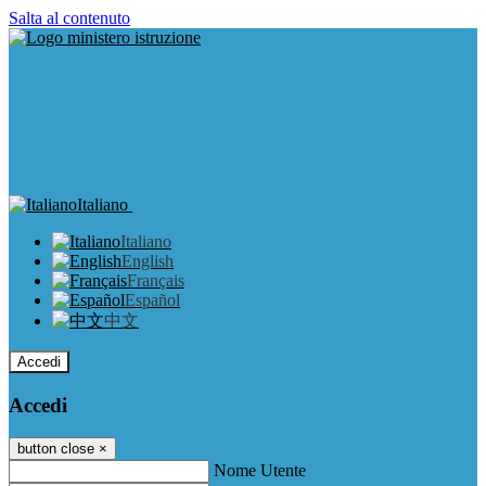
Salta al contenuto
Italiano
Italiano
English
Français
Español
中文
Accedi
Accedi
button close
×
Nome Utente