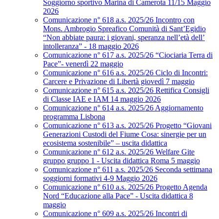
Soggiorno sportivo Marina di Camerota 11/15 Maggio
2026
Comunicazione n° 618 a.s. 2025/26 Incontro con
Mons. Ambrogio Spreafico Comunità di Sant’Egidio
“Non abbiate paura: i giovani, speranza nell’età dell’
intolleranza” - 18 maggio 2026
Comunicazione n° 617 a.s. 2025/26 “Ciociaria Terra di
Pace”- venerdì 22 maggio
Comunicazione n° 616 a.s. 2025/26 Ciclo di Incontri:
Carcere e Privazione di Libertà giovedì 7 maggio
Comunicazione n° 615 a.s. 2025/26 Rettifica Consigli
di Classe IAE e IAM 14 maggio 2026
Comunicazione n° 614 a.s. 2025/26 Aggiornamento
programma Lisbona
Comunicazione n° 613 a.s. 2025/26 Progetto “Giovani
Generazioni Custodi del Fiume Cosa: sinergie per un
ecosistema sostenibile” – uscita didattica
Comunicazione n° 612 a.s. 2025/26 Welfare Gite
gruppo gruppo 1 - Uscita didattica Roma 5 maggio
Comunicazione n° 611 a.s. 2025/26 Seconda settimana
soggiorni formativi 4-9 Maggio 2026
Comunicazione n° 610 a.s. 2025/26 Progetto Agenda
Nord “Educazione alla Pace” - Uscita didattica 8
maggio
Comunicazione n° 609 a.s. 2025/26 Incontri di