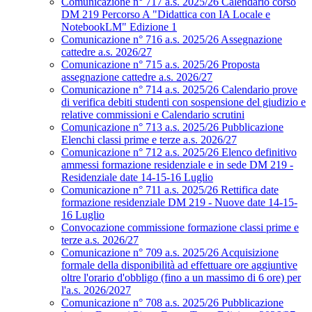
Comunicazione n° 717 a.s. 2025/26 Calendario corso
DM 219 Percorso A "Didattica con IA Locale e
NotebookLM" Edizione 1
Comunicazione n° 716 a.s. 2025/26 Assegnazione
cattedre a.s. 2026/27
Comunicazione n° 715 a.s. 2025/26 Proposta
assegnazione cattedre a.s. 2026/27
Comunicazione n° 714 a.s. 2025/26 Calendario prove
di verifica debiti studenti con sospensione del giudizio e
relative commissioni e Calendario scrutini
Comunicazione n° 713 a.s. 2025/26 Pubblicazione
Elenchi classi prime e terze a.s. 2026/27
Comunicazione n° 712 a.s. 2025/26 Elenco definitivo
ammessi formazione residenziale e in sede DM 219 -
Residenziale date 14-15-16 Luglio
Comunicazione n° 711 a.s. 2025/26 Rettifica date
formazione residenziale DM 219 - Nuove date 14-15-
16 Luglio
Convocazione commissione formazione classi prime e
terze a.s. 2026/27
Comunicazione n° 709 a.s. 2025/26 Acquisizione
formale della disponibilità ad effettuare ore aggiuntive
oltre l'orario d'obbligo (fino a un massimo di 6 ore) per
l'a.s. 2026/2027
Comunicazione n° 708 a.s. 2025/26 Pubblicazione