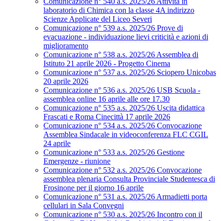
Comunicazione n° 540 a.s. 2025/26 Attività in
laboratorio di Chimica con la classe 4A indirizzo
Scienze Applicate del Liceo Severi
Comunicazione n° 539 a.s. 2025/26 Prove di
evacuazione - individuazione lievi criticità e azioni di
miglioramento
Comunicazione n° 538 a.s. 2025/26 Assemblea di
Istituto 21 aprile 2026 - Progetto Cinema
Comunicazione n° 537 a.s. 2025/26 Sciopero Unicobas
20 aprile 2026
Comunicazione n° 536 a.s. 2025/26 USB Scuola -
assemblea online 16 aprile alle ore 17.30
Comunicazione n° 535 a.s. 2025/26 Uscita didattica
Frascati e Roma Cinecittà 17 aprile 2026
Comunicazione n° 534 a.s. 2025/26 Convocazione
Assemblea Sindacale in videoconferenza FLC CGIL
24 aprile
Comunicazione n° 533 a.s. 2025/26 Gestione
Emergenze - riunione
Comunicazione n° 532 a.s. 2025/26 Convocazione
assemblea plenaria Consulta Provinciale Studentesca di
Frosinone per il giorno 16 aprile
Comunicazione n° 531 a.s. 2025/26 Armadietti porta
cellulari in Sala Convegni
Comunicazione n° 530 a.s. 2025/26 Incontro con il