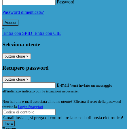
Password
Password dimenticata?
-
Entra con SPID
Entra con CIE
Seleziona utente
button close
×
Recupero password
button close
×
E-mail
Verrà inviato un messaggio
all'indirizzo indicato con le istruzioni necessarie.
Non hai una e-mail associata al nome utente? Effettua il reset della password
tramite la
Login Spaggiari
E-mail inviata, si prega di controllare la casella di posta elettronica!
Errore