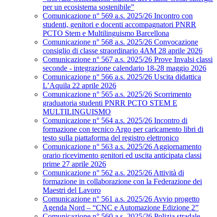
per un ecosistema sostenibile”
Comunicazione n° 569 a.s. 2025/26 Incontro con
studenti, genitori e docenti accompagnatori PNRR
PCTO Stem e Multilinguismo Barcellona
Comunicazione n° 568 a.s. 2025/26 Convocazione
consiglio di classe straordinario 4AM 28 aprile 2026
Comunicazione n° 567 a.s. 2025/26 Prove Invalsi classi
seconde - integrazione calendario 18-28 maggio 2026
Comunicazione n° 566 a.s. 2025/26 Uscita didattica
L’Aquila 22 aprile 2026
Comunicazione n° 565 a.s. 2025/26 Scorrimento
graduatoria studenti PNRR PCTO STEM E
MULTILINGUISMO
Comunicazione n° 564 a.s. 2025/26 Incontro di
formazione con tecnico Argo per caricamento libri di
testo sulla piattaforma del registro elettronico
Comunicazione n° 563 a.s. 2025/26 Aggiornamento
orario ricevimento genitori ed uscita anticipata classi
prime 27 aprile 2026
Comunicazione n° 562 a.s. 2025/26 Attività di
formazione in collaborazione con la Federazione dei
Maestri del Lavoro
Comunicazione n° 561 a.s. 2025/26 Avvio progetto
Agenda Nord – “CNC e Automazione Edizione 2”
Comunicazione n° 560 a.s. 2025/26 Polizia stradale