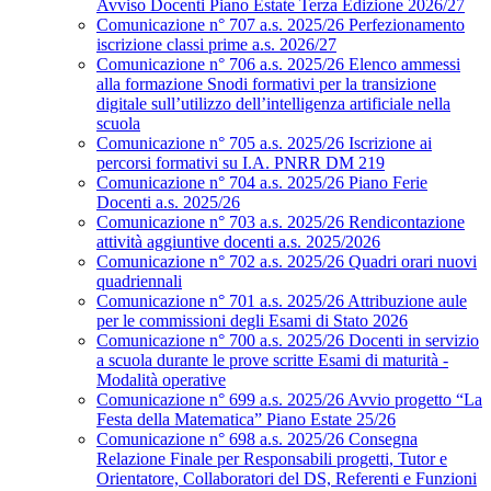
Avviso Docenti Piano Estate Terza Edizione 2026/27
Comunicazione n° 707 a.s. 2025/26 Perfezionamento
iscrizione classi prime a.s. 2026/27
Comunicazione n° 706 a.s. 2025/26 Elenco ammessi
alla formazione Snodi formativi per la transizione
digitale sull’utilizzo dell’intelligenza artificiale nella
scuola
Comunicazione n° 705 a.s. 2025/26 Iscrizione ai
percorsi formativi su I.A. PNRR DM 219
Comunicazione n° 704 a.s. 2025/26 Piano Ferie
Docenti a.s. 2025/26
Comunicazione n° 703 a.s. 2025/26 Rendicontazione
attività aggiuntive docenti a.s. 2025/2026
Comunicazione n° 702 a.s. 2025/26 Quadri orari nuovi
quadriennali
Comunicazione n° 701 a.s. 2025/26 Attribuzione aule
per le commissioni degli Esami di Stato 2026
Comunicazione n° 700 a.s. 2025/26 Docenti in servizio
a scuola durante le prove scritte Esami di maturità -
Modalità operative
Comunicazione n° 699 a.s. 2025/26 Avvio progetto “La
Festa della Matematica” Piano Estate 25/26
Comunicazione n° 698 a.s. 2025/26 Consegna
Relazione Finale per Responsabili progetti, Tutor e
Orientatore, Collaboratori del DS, Referenti e Funzioni