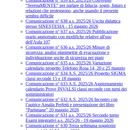
Comunicazione n° 639 a.s. 2025/26 Convegno
“SerenaMENTE” per parlare di fiducia, sogni, futuro e
relazioni che proteggono, anche quando il presente
sembra difficile
Comunicazione n° 638 a.s. 2025/26 Uscita didattica
presso SINESTESIA - 15 maggio 2026
Comunicazione n° 637 a.s. 2025/26 Pubblicazione
orario aggiornato con modifiche relative all'uso
dell'Aula 107
Comunicazione n° 636 a.s. 2025/26 Misure di
sicurezza: analisi planimetrie di evacuazione e
individuazione uscite di sicurezza nei piani
Comunicazione n° 635 a.s. 2025/26 Variazione
calendario progetto Telefono Rosa 14, 20 e 25 maggio
Comunicazione n° 634 A.S. 2025/26 Progetto SIGMA
classi seconde 15 e 18 maggio
Comunicazione n° 633 A.S. 2025/26 Aggiornamento
calendario Prove INVALSI classi seconde con turni dei
somministratori
Comunicazione n° 632 A.S. 2025/26 Incontro con
l’autrice Amalia Perfetti e presentazione del libro
“Partigiane” 20 maggio 2026
Comunicazione n° 631 a.s. 2025/26 Secondo turno
Esami integrativi a.s. 2025/26 - 19 maggio 2026
Comunicazione n° 630 Terza settimana soggiorni