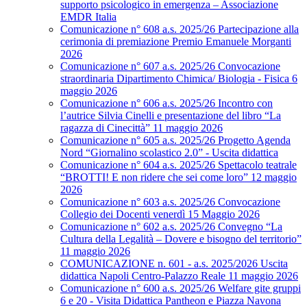
supporto psicologico in emergenza – Associazione
EMDR Italia
Comunicazione n° 608 a.s. 2025/26 Partecipazione alla
cerimonia di premiazione Premio Emanuele Morganti
2026
Comunicazione n° 607 a.s. 2025/26 Convocazione
straordinaria Dipartimento Chimica/ Biologia - Fisica 6
maggio 2026
Comunicazione n° 606 a.s. 2025/26 Incontro con
l’autrice Silvia Cinelli e presentazione del libro “La
ragazza di Cinecittà” 11 maggio 2026
Comunicazione n° 605 a.s. 2025/26 Progetto Agenda
Nord “Giornalino scolastico 2.0” - Uscita didattica
Comunicazione n° 604 a.s. 2025/26 Spettacolo teatrale
“BROTTI! E non ridere che sei come loro” 12 maggio
2026
Comunicazione n° 603 a.s. 2025/26 Convocazione
Collegio dei Docenti venerdì 15 Maggio 2026
Comunicazione n° 602 a.s. 2025/26 Convegno “La
Cultura della Legalità – Dovere e bisogno del territorio”
11 maggio 2026
COMUNICAZIONE n. 601 - a.s. 2025/2026 Uscita
didattica Napoli Centro-Palazzo Reale 11 maggio 2026
Comunicazione n° 600 a.s. 2025/26 Welfare gite gruppi
6 e 20 - Visita Didattica Pantheon e Piazza Navona