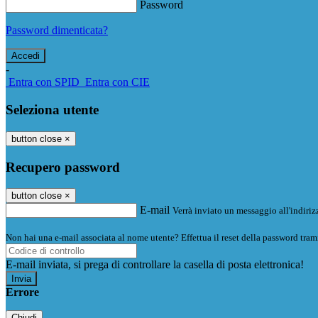
Password
Password dimenticata?
-
Entra con SPID
Entra con CIE
Seleziona utente
button close
×
Recupero password
button close
×
E-mail
Verrà inviato un messaggio all'indirizz
Non hai una e-mail associata al nome utente? Effettua il reset della password tram
E-mail inviata, si prega di controllare la casella di posta elettronica!
Errore
Chiudi