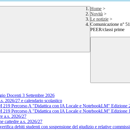
Home
>
Novità
>
Le notizie
>
Comunicazione n° 51 
PEER/classi prime
gio Docenti 3 Settembre 2026
s. 2026/27 e calendario scolastico
M 219 Percorso A "Didattica con IA Locale e NotebookLM" Edizione 
M 219 Percorso A "Didattica con IA Locale e NotebookLM" Edizione 
e a.s. 2026/27
e cattedre a.s. 2026/27
rifica debiti studenti con sospensione del giudizio e relative commissi