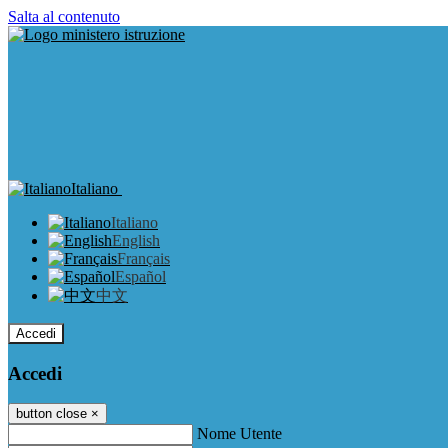
Salta al contenuto
Italiano
Italiano
English
Français
Español
中文
Accedi
Accedi
button close
×
Nome Utente