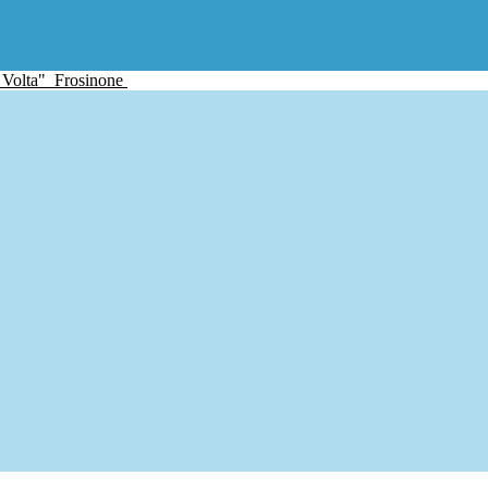
 Volta"
Frosinone