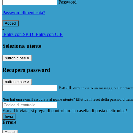
Password
Password dimenticata?
-
Entra con SPID
Entra con CIE
Seleziona utente
button close
×
Recupero password
button close
×
E-mail
Verrà inviato un messaggio all'indirizz
Non hai una e-mail associata al nome utente? Effettua il reset della password tram
E-mail inviata, si prega di controllare la casella di posta elettronica!
Errore
Chiudi