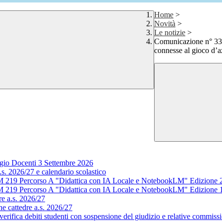
Home
>
Novità
>
Le notizie
>
Comunicazione n° 336
connesse al gioco d’
gio Docenti 3 Settembre 2026
s. 2026/27 e calendario scolastico
M 219 Percorso A "Didattica con IA Locale e NotebookLM" Edizione 
M 219 Percorso A "Didattica con IA Locale e NotebookLM" Edizione 
e a.s. 2026/27
e cattedre a.s. 2026/27
rifica debiti studenti con sospensione del giudizio e relative commissi