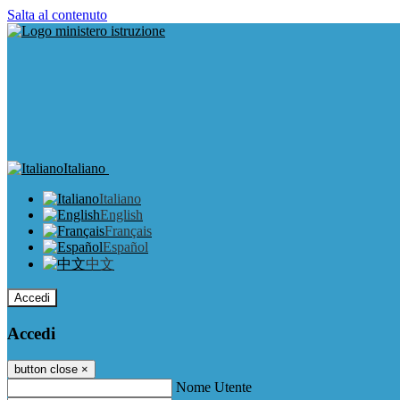
Salta al contenuto
Italiano
Italiano
English
Français
Español
中文
Accedi
Accedi
button close
×
Nome Utente