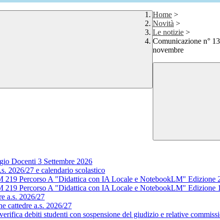
Home
>
Novità
>
Le notizie
>
Comunicazione n° 136 
novembre
gio Docenti 3 Settembre 2026
s. 2026/27 e calendario scolastico
M 219 Percorso A "Didattica con IA Locale e NotebookLM" Edizione 
M 219 Percorso A "Didattica con IA Locale e NotebookLM" Edizione 
e a.s. 2026/27
e cattedre a.s. 2026/27
rifica debiti studenti con sospensione del giudizio e relative commissi