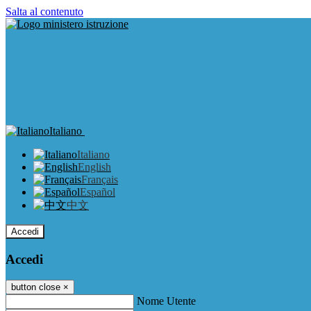
Salta al contenuto
Italiano
Italiano
English
Français
Español
中文
Accedi
Accedi
button close
×
Nome Utente