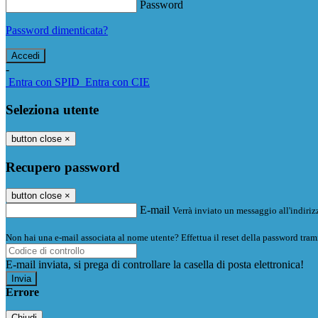
Password
Password dimenticata?
-
Entra con SPID
Entra con CIE
Seleziona utente
button close
×
Recupero password
button close
×
E-mail
Verrà inviato un messaggio all'indirizz
Non hai una e-mail associata al nome utente? Effettua il reset della password tram
E-mail inviata, si prega di controllare la casella di posta elettronica!
Errore
Chiudi