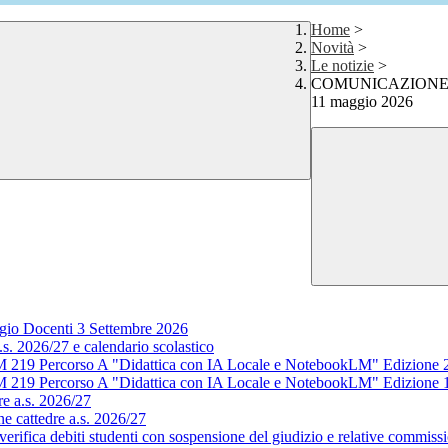
Home
>
Novità
>
Le notizie
>
COMUNICAZIONE n. 60
11 maggio 2026
gio Docenti 3 Settembre 2026
s. 2026/27 e calendario scolastico
M 219 Percorso A "Didattica con IA Locale e NotebookLM" Edizione 
M 219 Percorso A "Didattica con IA Locale e NotebookLM" Edizione 
e a.s. 2026/27
e cattedre a.s. 2026/27
rifica debiti studenti con sospensione del giudizio e relative commissi