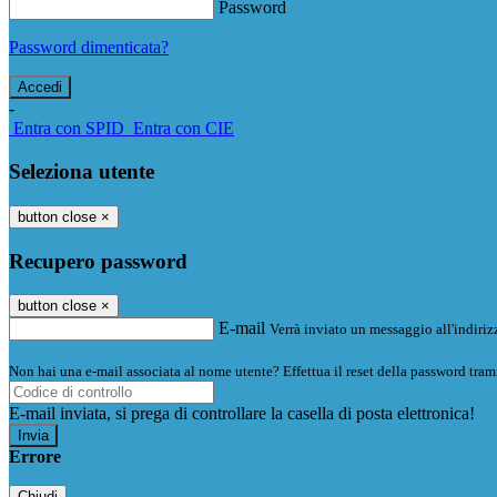
Password
Password dimenticata?
-
Entra con SPID
Entra con CIE
Seleziona utente
button close
×
Recupero password
button close
×
E-mail
Verrà inviato un messaggio all'indirizz
Non hai una e-mail associata al nome utente? Effettua il reset della password tram
E-mail inviata, si prega di controllare la casella di posta elettronica!
Errore
Chiudi