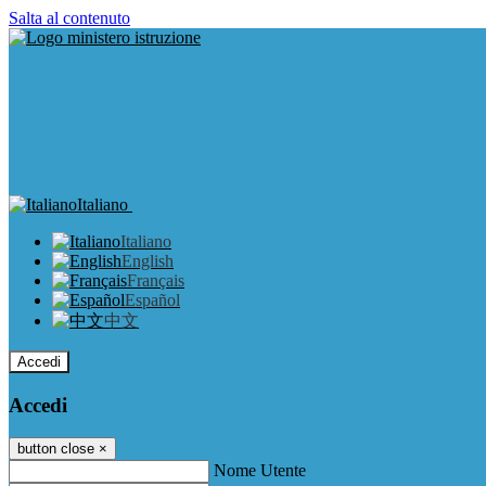
Salta al contenuto
Italiano
Italiano
English
Français
Español
中文
Accedi
Accedi
button close
×
Nome Utente