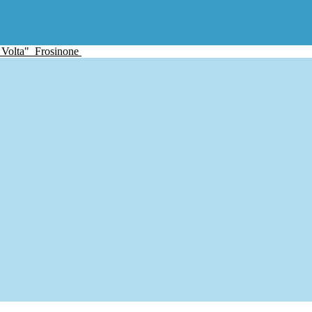
 Volta"
Frosinone