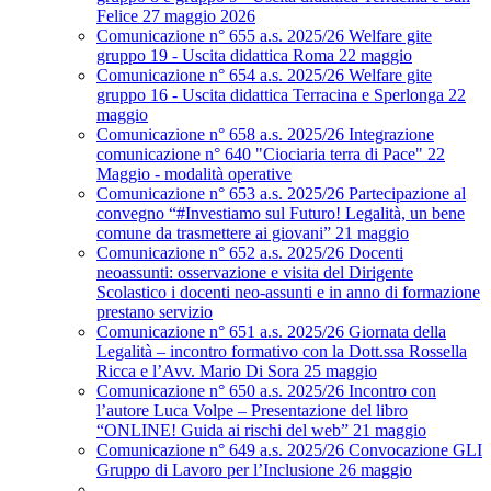
Felice 27 maggio 2026
Comunicazione n° 655 a.s. 2025/26 Welfare gite
gruppo 19 - Uscita didattica Roma 22 maggio
Comunicazione n° 654 a.s. 2025/26 Welfare gite
gruppo 16 - Uscita didattica Terracina e Sperlonga 22
maggio
Comunicazione n° 658 a.s. 2025/26 Integrazione
comunicazione n° 640 "Ciociaria terra di Pace" 22
Maggio - modalità operative
Comunicazione n° 653 a.s. 2025/26 Partecipazione al
convegno “#Investiamo sul Futuro! Legalità, un bene
comune da trasmettere ai giovani” 21 maggio
Comunicazione n° 652 a.s. 2025/26 Docenti
neoassunti: osservazione e visita del Dirigente
Scolastico i docenti neo-assunti e in anno di formazione
prestano servizio
Comunicazione n° 651 a.s. 2025/26 Giornata della
Legalità – incontro formativo con la Dott.ssa Rossella
Ricca e l’Avv. Mario Di Sora 25 maggio
Comunicazione n° 650 a.s. 2025/26 Incontro con
l’autore Luca Volpe – Presentazione del libro
“ONLINE! Guida ai rischi del web” 21 maggio
Comunicazione n° 649 a.s. 2025/26 Convocazione GLI
Gruppo di Lavoro per l’Inclusione 26 maggio