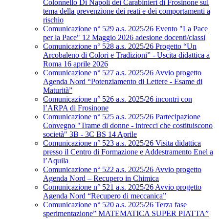
Colonnello Di Napoli dei Carabinieri di Frosinone sul
tema della prevenzione dei reati e dei comportamenti a
rischio
Comunicazione n° 529 a.s. 2025/26 Evento "La Pace
per la Pace" 12 Maggio 2026 adesione docenti/classi
Comunicazione n° 528 a.s. 2025/26 Progetto “Un
Arcobaleno di Colori e Tradizioni” - Uscita didattica a
Roma 16 aprile 2026
Comunicazione n° 527 a.s. 2025/26 Avvio progetto
Agenda Nord “Potenziamento di Lettere - Esame di
Maturità”
Comunicazione n° 526 a.s. 2025/26 incontri con
l’ARPA di Frosinone
Comunicazione n° 525 a.s. 2025/26 Partecipazione
Convegno "Trame di donne - intrecci che costituiscono
società" 3B - 3C BS 14 Aprile
Comunicazione n° 523 a.s. 2025/26 Visita didattica
presso il Centro di Formazione e Addestramento Enel a
l’Aquila
Comunicazione n° 522 a.s. 2025/26 Avvio progetto
Agenda Nord – Recupero in Chimica
Comunicazione n° 521 a.s. 2025/26 Avvio progetto
Agenda Nord “Recupero di meccanica”
Comunicazione n° 520 a.s. 2025/26 Terza fase
sperimentazione” MATEMATICA SUPER PIATTA”