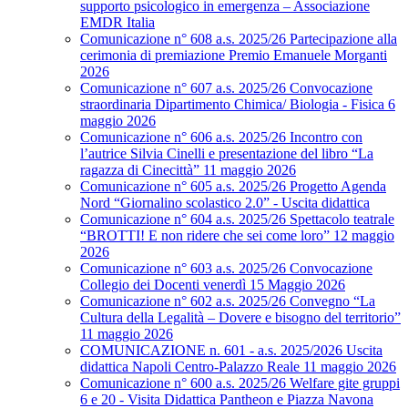
supporto psicologico in emergenza – Associazione
EMDR Italia
Comunicazione n° 608 a.s. 2025/26 Partecipazione alla
cerimonia di premiazione Premio Emanuele Morganti
2026
Comunicazione n° 607 a.s. 2025/26 Convocazione
straordinaria Dipartimento Chimica/ Biologia - Fisica 6
maggio 2026
Comunicazione n° 606 a.s. 2025/26 Incontro con
l’autrice Silvia Cinelli e presentazione del libro “La
ragazza di Cinecittà” 11 maggio 2026
Comunicazione n° 605 a.s. 2025/26 Progetto Agenda
Nord “Giornalino scolastico 2.0” - Uscita didattica
Comunicazione n° 604 a.s. 2025/26 Spettacolo teatrale
“BROTTI! E non ridere che sei come loro” 12 maggio
2026
Comunicazione n° 603 a.s. 2025/26 Convocazione
Collegio dei Docenti venerdì 15 Maggio 2026
Comunicazione n° 602 a.s. 2025/26 Convegno “La
Cultura della Legalità – Dovere e bisogno del territorio”
11 maggio 2026
COMUNICAZIONE n. 601 - a.s. 2025/2026 Uscita
didattica Napoli Centro-Palazzo Reale 11 maggio 2026
Comunicazione n° 600 a.s. 2025/26 Welfare gite gruppi
6 e 20 - Visita Didattica Pantheon e Piazza Navona