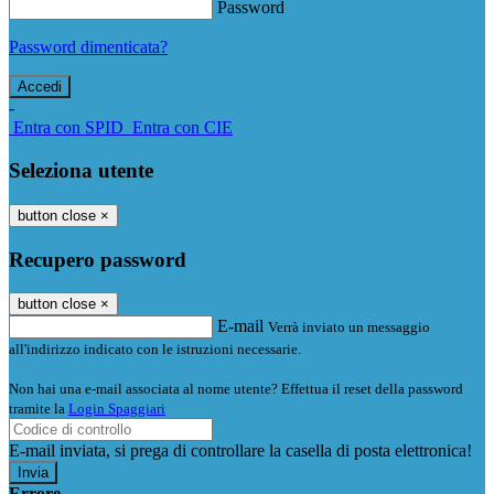
Password
Password dimenticata?
-
Entra con SPID
Entra con CIE
Seleziona utente
button close
×
Recupero password
button close
×
E-mail
Verrà inviato un messaggio
all'indirizzo indicato con le istruzioni necessarie.
Non hai una e-mail associata al nome utente? Effettua il reset della password
tramite la
Login Spaggiari
E-mail inviata, si prega di controllare la casella di posta elettronica!
Errore