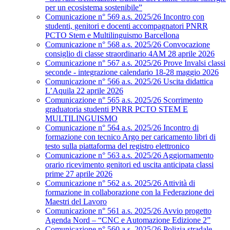
per un ecosistema sostenibile”
Comunicazione n° 569 a.s. 2025/26 Incontro con
studenti, genitori e docenti accompagnatori PNRR
PCTO Stem e Multilinguismo Barcellona
Comunicazione n° 568 a.s. 2025/26 Convocazione
consiglio di classe straordinario 4AM 28 aprile 2026
Comunicazione n° 567 a.s. 2025/26 Prove Invalsi classi
seconde - integrazione calendario 18-28 maggio 2026
Comunicazione n° 566 a.s. 2025/26 Uscita didattica
L’Aquila 22 aprile 2026
Comunicazione n° 565 a.s. 2025/26 Scorrimento
graduatoria studenti PNRR PCTO STEM E
MULTILINGUISMO
Comunicazione n° 564 a.s. 2025/26 Incontro di
formazione con tecnico Argo per caricamento libri di
testo sulla piattaforma del registro elettronico
Comunicazione n° 563 a.s. 2025/26 Aggiornamento
orario ricevimento genitori ed uscita anticipata classi
prime 27 aprile 2026
Comunicazione n° 562 a.s. 2025/26 Attività di
formazione in collaborazione con la Federazione dei
Maestri del Lavoro
Comunicazione n° 561 a.s. 2025/26 Avvio progetto
Agenda Nord – “CNC e Automazione Edizione 2”
Comunicazione n° 560 a.s. 2025/26 Polizia stradale