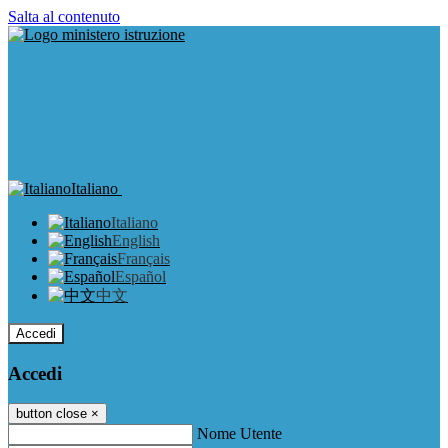
Salta al contenuto
Italiano
Italiano
English
Français
Español
中文
Accedi
Accedi
button close
×
Nome Utente