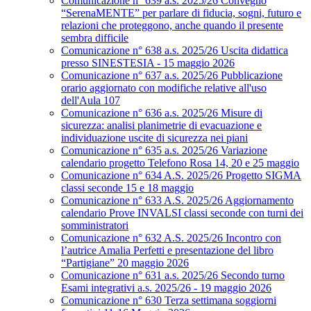
Comunicazione n° 639 a.s. 2025/26 Convegno
“SerenaMENTE” per parlare di fiducia, sogni, futuro e
relazioni che proteggono, anche quando il presente
sembra difficile
Comunicazione n° 638 a.s. 2025/26 Uscita didattica
presso SINESTESIA - 15 maggio 2026
Comunicazione n° 637 a.s. 2025/26 Pubblicazione
orario aggiornato con modifiche relative all'uso
dell'Aula 107
Comunicazione n° 636 a.s. 2025/26 Misure di
sicurezza: analisi planimetrie di evacuazione e
individuazione uscite di sicurezza nei piani
Comunicazione n° 635 a.s. 2025/26 Variazione
calendario progetto Telefono Rosa 14, 20 e 25 maggio
Comunicazione n° 634 A.S. 2025/26 Progetto SIGMA
classi seconde 15 e 18 maggio
Comunicazione n° 633 A.S. 2025/26 Aggiornamento
calendario Prove INVALSI classi seconde con turni dei
somministratori
Comunicazione n° 632 A.S. 2025/26 Incontro con
l’autrice Amalia Perfetti e presentazione del libro
“Partigiane” 20 maggio 2026
Comunicazione n° 631 a.s. 2025/26 Secondo turno
Esami integrativi a.s. 2025/26 - 19 maggio 2026
Comunicazione n° 630 Terza settimana soggiorni