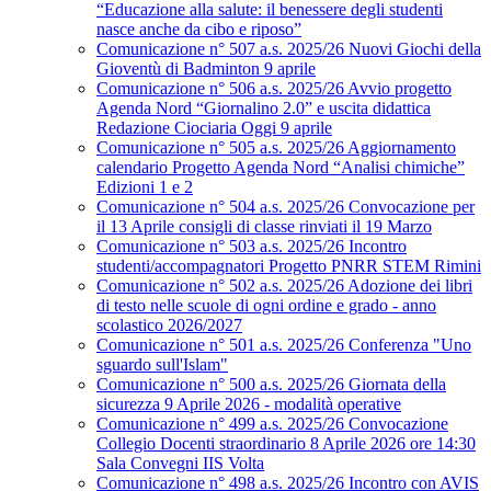
“Educazione alla salute: il benessere degli studenti
nasce anche da cibo e riposo”
Comunicazione n° 507 a.s. 2025/26 Nuovi Giochi della
Gioventù di Badminton 9 aprile
Comunicazione n° 506 a.s. 2025/26 Avvio progetto
Agenda Nord “Giornalino 2.0” e uscita didattica
Redazione Ciociaria Oggi 9 aprile
Comunicazione n° 505 a.s. 2025/26 Aggiornamento
calendario Progetto Agenda Nord “Analisi chimiche”
Edizioni 1 e 2
Comunicazione n° 504 a.s. 2025/26 Convocazione per
il 13 Aprile consigli di classe rinviati il 19 Marzo
Comunicazione n° 503 a.s. 2025/26 Incontro
studenti/accompagnatori Progetto PNRR STEM Rimini
Comunicazione n° 502 a.s. 2025/26 Adozione dei libri
di testo nelle scuole di ogni ordine e grado - anno
scolastico 2026/2027
Comunicazione n° 501 a.s. 2025/26 Conferenza "Uno
sguardo sull'Islam"
Comunicazione n° 500 a.s. 2025/26 Giornata della
sicurezza 9 Aprile 2026 - modalità operative
Comunicazione n° 499 a.s. 2025/26 Convocazione
Collegio Docenti straordinario 8 Aprile 2026 ore 14:30
Sala Convegni IIS Volta
Comunicazione n° 498 a.s. 2025/26 Incontro con AVIS