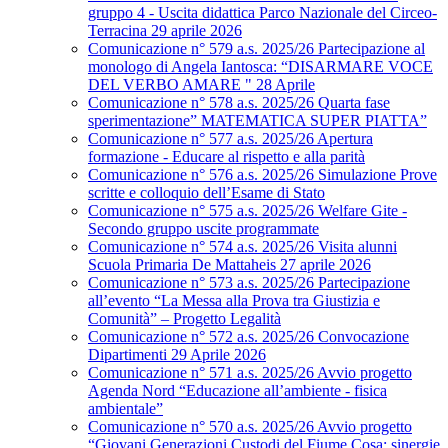
gruppo 4 - Uscita didattica Parco Nazionale del Circeo-
Terracina 29 aprile 2026
Comunicazione n° 579 a.s. 2025/26 Partecipazione al
monologo di Angela Iantosca: “DISARMARE VOCE
DEL VERBO AMARE " 28 Aprile
Comunicazione n° 578 a.s. 2025/26 Quarta fase
sperimentazione” MATEMATICA SUPER PIATTA”
Comunicazione n° 577 a.s. 2025/26 Apertura
formazione - Educare al rispetto e alla parità
Comunicazione n° 576 a.s. 2025/26 Simulazione Prove
scritte e colloquio dell’Esame di Stato
Comunicazione n° 575 a.s. 2025/26 Welfare Gite -
Secondo gruppo uscite programmate
Comunicazione n° 574 a.s. 2025/26 Visita alunni
Scuola Primaria De Mattaheis 27 aprile 2026
Comunicazione n° 573 a.s. 2025/26 Partecipazione
all’evento “La Messa alla Prova tra Giustizia e
Comunità” – Progetto Legalità
Comunicazione n° 572 a.s. 2025/26 Convocazione
Dipartimenti 29 Aprile 2026
Comunicazione n° 571 a.s. 2025/26 Avvio progetto
Agenda Nord “Educazione all’ambiente - fisica
ambientale”
Comunicazione n° 570 a.s. 2025/26 Avvio progetto
“Giovani Generazioni Custodi del Fiume Cosa: sinergie