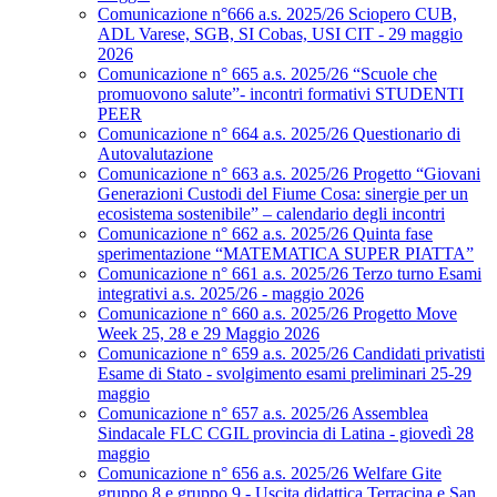
Comunicazione n°666 a.s. 2025/26 Sciopero CUB,
ADL Varese, SGB, SI Cobas, USI CIT - 29 maggio
2026
Comunicazione n° 665 a.s. 2025/26 “Scuole che
promuovono salute”- incontri formativi STUDENTI
PEER
Comunicazione n° 664 a.s. 2025/26 Questionario di
Autovalutazione
Comunicazione n° 663 a.s. 2025/26 Progetto “Giovani
Generazioni Custodi del Fiume Cosa: sinergie per un
ecosistema sostenibile” – calendario degli incontri
Comunicazione n° 662 a.s. 2025/26 Quinta fase
sperimentazione “MATEMATICA SUPER PIATTA”
Comunicazione n° 661 a.s. 2025/26 Terzo turno Esami
integrativi a.s. 2025/26 - maggio 2026
Comunicazione n° 660 a.s. 2025/26 Progetto Move
Week 25, 28 e 29 Maggio 2026
Comunicazione n° 659 a.s. 2025/26 Candidati privatisti
Esame di Stato - svolgimento esami preliminari 25-29
maggio
Comunicazione n° 657 a.s. 2025/26 Assemblea
Sindacale FLC CGIL provincia di Latina - giovedì 28
maggio
Comunicazione n° 656 a.s. 2025/26 Welfare Gite
gruppo 8 e gruppo 9 - Uscita didattica Terracina e San