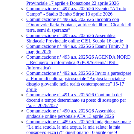
Provinciale 17 aprile e Donazione 22 aprile 2026
Comunicazione n° 497 a.s. 2025/26 Evento “A Tutto
Campo” - Stadio Benito Stirpe 13 aprile 2026
Comunicazione n° 496 a.s. 2025/26 Incontro con
l'Onorevole Ilaria Fontana, autrice del libro “Cicatrici di
terra, semi di speranza”
Comunicazione n° 495 a.s. 2025/26 Assemblea
Sindacale Provinciale online CISL Scuola 16 aprile
Comunicazione n° 494 a.s. 2025/26 Esami Trinity 7-8
maggio 2026
Comunicazione n° 493 a.s. 2025/26 AGENDA NORD
– Recupero in informatica (GPOI/Sistemi/TPSIT
/Informatica)
Comunicazione n° 492 a.s. 2025/26 Invito a partecipare
al Forum di cultura psicosociale “Angoscia sociale e
disagio giovanile nella realtà contemporanea” 15-17
aprile
Comunicazione n° 491 a.s. 2025/26 Continuità dei
docenti a tempo determinato su posto di sostegno per
l’a. s. 2026/2027
Comunicazione n° 490 a.s. 2025/26 Assemblea
sindacale online personale ATA 13 aprile 2026
Comunicazione n° 489 a.s. 2025/26 Indagine nazionale
“La mia scuola, la mia acqua, la mia salute: la mia
consapevolezza (?)” questionario 10 aprile ore 9