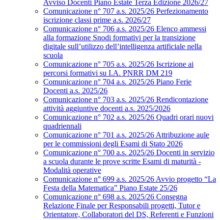
Avviso Docenti Piano Estate Terza Edizione 2026/27
Comunicazione n° 707 a.s. 2025/26 Perfezionamento
iscrizione classi prime a.s. 2026/27
Comunicazione n° 706 a.s. 2025/26 Elenco ammessi
alla formazione Snodi formativi per la transizione
digitale sull’utilizzo dell’intelligenza artificiale nella
scuola
Comunicazione n° 705 a.s. 2025/26 Iscrizione ai
percorsi formativi su I.A. PNRR DM 219
Comunicazione n° 704 a.s. 2025/26 Piano Ferie
Docenti a.s. 2025/26
Comunicazione n° 703 a.s. 2025/26 Rendicontazione
attività aggiuntive docenti a.s. 2025/2026
Comunicazione n° 702 a.s. 2025/26 Quadri orari nuovi
quadriennali
Comunicazione n° 701 a.s. 2025/26 Attribuzione aule
per le commissioni degli Esami di Stato 2026
Comunicazione n° 700 a.s. 2025/26 Docenti in servizio
a scuola durante le prove scritte Esami di maturità -
Modalità operative
Comunicazione n° 699 a.s. 2025/26 Avvio progetto “La
Festa della Matematica” Piano Estate 25/26
Comunicazione n° 698 a.s. 2025/26 Consegna
Relazione Finale per Responsabili progetti, Tutor e
Orientatore, Collaboratori del DS, Referenti e Funzioni