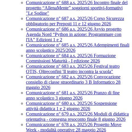
Comunicazione n° 688 a.s. 2025/26 Incontro finale del
progetto “AllenaMente” soggiorni sportivi‑formativi
"Le Sodine"
Comunicazione n° 687 a.s. 2025/26 Corso Sicurezza
obbligatorio per Preposti 11 e 12 giugno 2026
Comunicazione n° 686 a.s. 2025/26 Avvio progetto
Agenda Nord “Python in azione: Programmare con
l'IA” Edizioni 1 e 2
Comunicazione n° 685 a.s. 2025/26 Adempimenti finali
anno scolastico 2025/2026
Comunicazione n° 684 a.s. 2025/26 Formazione
Commissioni Maturità - I edizione 2026
Comunicazione n° 683 a.s. 2025/26 Festival teatro
OTIS, Oltreconfini 'Il teatro incontra la scuola"
Comunicazione n° 682 a.s. 2025/26 Convocazione
consiglio di classe straordinario 3 B Informatico 28
maggio 2026
Comunicazione n° 681 a.s. 2025/26 Pranzo di fine
anno scolastico 3 giugno 2026
Comunicazione n° 680 a.s. 2025/26 Sospensione
attività didattica 1 e 2 giugno 2026
Comunicazione n° 679 a.s. 2025/26 Moduli di didattica
orientativa - consegna resoconto finale 8 giugno 2026
Comunicazione n° 678 a.s. 2025/26 Progetto Move
Week - modalità operative 28 maggio 2026