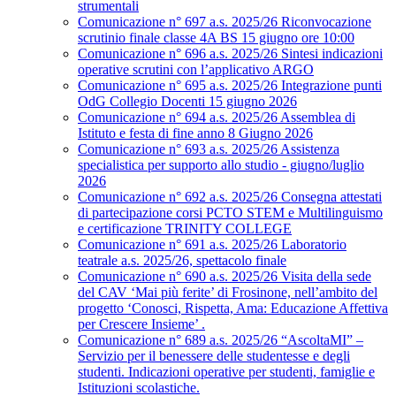
strumentali
Comunicazione n° 697 a.s. 2025/26 Riconvocazione
scrutinio finale classe 4A BS 15 giugno ore 10:00
Comunicazione n° 696 a.s. 2025/26 Sintesi indicazioni
operative scrutini con l’applicativo ARGO
Comunicazione n° 695 a.s. 2025/26 Integrazione punti
OdG Collegio Docenti 15 giugno 2026
Comunicazione n° 694 a.s. 2025/26 Assemblea di
Istituto e festa di fine anno 8 Giugno 2026
Comunicazione n° 693 a.s. 2025/26 Assistenza
specialistica per supporto allo studio - giugno/luglio
2026
Comunicazione n° 692 a.s. 2025/26 Consegna attestati
di partecipazione corsi PCTO STEM e Multilinguismo
e certificazione TRINITY COLLEGE
Comunicazione n° 691 a.s. 2025/26 Laboratorio
teatrale a.s. 2025/26, spettacolo finale
Comunicazione n° 690 a.s. 2025/26 Visita della sede
del CAV ‘Mai più ferite’ di Frosinone, nell’ambito del
progetto ‘Conosci, Rispetta, Ama: Educazione Affettiva
per Crescere Insieme’ .
Comunicazione n° 689 a.s. 2025/26 “AscoltaMI” –
Servizio per il benessere delle studentesse e degli
studenti. Indicazioni operative per studenti, famiglie e
Istituzioni scolastiche.