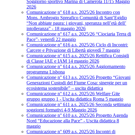
Soggiorno sportivo Marina di Camerota 11/15 Maggio
2026
Comunicazione n° 618 a.s. 2025/26 Incontro con
Mons. Ambrogio Spreafico Comunità di Sant’Egidio
“Non abbiate paura: i giovani, speranza nell’età dell’
intolleranza” - 18 maggio 2026
Comunicazione n° 617 a.s. 2025/26 “Ciociaria Terra di
Pace”- venerdì 22 maggio
Comunicazione n° 616 a.s. 2025/26 Ciclo di Incontri:
Carcere e Privazione di Libertà giovedì 7 maggio
Comunicazione n° 615 a.s. 2025/26 Rettifica Consigli
di Classe IAE e IAM 14 maggio 2026
Comunicazione n° 614 a.s. 2025/26 Aggiornamento
programma Lisbona
Comunicazione n° 613 a.s. 2025/26 Progetto “Giovani
Generazioni Custodi del Fiume Cosa: sinergie per un
ecosistema sostenibile” – uscita didattica
Comunicazione n° 612 a.s. 2025/26 Welfare Gite
gruppo gruppo 1 - Uscita didattica Roma 5 maggio
Comunicazione n° 611 a.s. 2025/26 Seconda settimana
soggiorni formativi 4-9 Maggio 2026
Comunicazione n° 610 a.s. 2025/26 Progetto Agenda
Nord “Educazione alla Pace” - Uscita didattica 8
maggio
Comunicazione n° 609 a.s. 2025/26 Incontri di