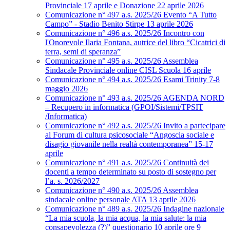
Provinciale 17 aprile e Donazione 22 aprile 2026
Comunicazione n° 497 a.s. 2025/26 Evento “A Tutto
Campo” - Stadio Benito Stirpe 13 aprile 2026
Comunicazione n° 496 a.s. 2025/26 Incontro con
l'Onorevole Ilaria Fontana, autrice del libro “Cicatrici di
terra, semi di speranza”
Comunicazione n° 495 a.s. 2025/26 Assemblea
Sindacale Provinciale online CISL Scuola 16 aprile
Comunicazione n° 494 a.s. 2025/26 Esami Trinity 7-8
maggio 2026
Comunicazione n° 493 a.s. 2025/26 AGENDA NORD
– Recupero in informatica (GPOI/Sistemi/TPSIT
/Informatica)
Comunicazione n° 492 a.s. 2025/26 Invito a partecipare
al Forum di cultura psicosociale “Angoscia sociale e
disagio giovanile nella realtà contemporanea” 15-17
aprile
Comunicazione n° 491 a.s. 2025/26 Continuità dei
docenti a tempo determinato su posto di sostegno per
l’a. s. 2026/2027
Comunicazione n° 490 a.s. 2025/26 Assemblea
sindacale online personale ATA 13 aprile 2026
Comunicazione n° 489 a.s. 2025/26 Indagine nazionale
“La mia scuola, la mia acqua, la mia salute: la mia
consapevolezza (?)” questionario 10 aprile ore 9