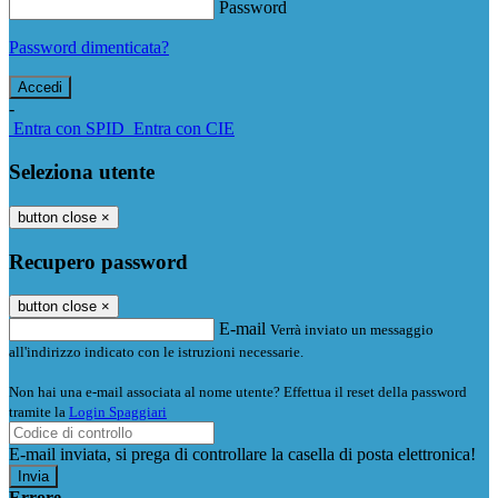
Password
Password dimenticata?
-
Entra con SPID
Entra con CIE
Seleziona utente
button close
×
Recupero password
button close
×
E-mail
Verrà inviato un messaggio
all'indirizzo indicato con le istruzioni necessarie.
Non hai una e-mail associata al nome utente? Effettua il reset della password
tramite la
Login Spaggiari
E-mail inviata, si prega di controllare la casella di posta elettronica!
Errore