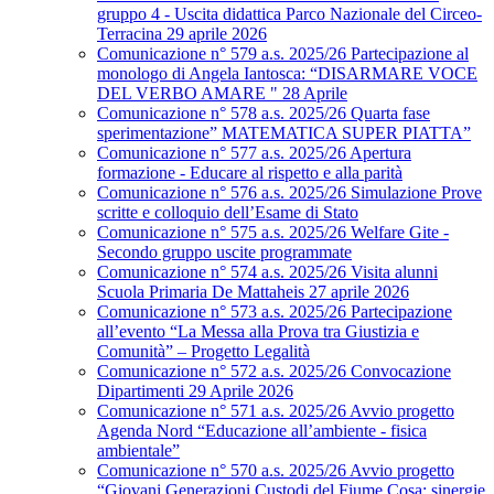
gruppo 4 - Uscita didattica Parco Nazionale del Circeo-
Terracina 29 aprile 2026
Comunicazione n° 579 a.s. 2025/26 Partecipazione al
monologo di Angela Iantosca: “DISARMARE VOCE
DEL VERBO AMARE " 28 Aprile
Comunicazione n° 578 a.s. 2025/26 Quarta fase
sperimentazione” MATEMATICA SUPER PIATTA”
Comunicazione n° 577 a.s. 2025/26 Apertura
formazione - Educare al rispetto e alla parità
Comunicazione n° 576 a.s. 2025/26 Simulazione Prove
scritte e colloquio dell’Esame di Stato
Comunicazione n° 575 a.s. 2025/26 Welfare Gite -
Secondo gruppo uscite programmate
Comunicazione n° 574 a.s. 2025/26 Visita alunni
Scuola Primaria De Mattaheis 27 aprile 2026
Comunicazione n° 573 a.s. 2025/26 Partecipazione
all’evento “La Messa alla Prova tra Giustizia e
Comunità” – Progetto Legalità
Comunicazione n° 572 a.s. 2025/26 Convocazione
Dipartimenti 29 Aprile 2026
Comunicazione n° 571 a.s. 2025/26 Avvio progetto
Agenda Nord “Educazione all’ambiente - fisica
ambientale”
Comunicazione n° 570 a.s. 2025/26 Avvio progetto
“Giovani Generazioni Custodi del Fiume Cosa: sinergie