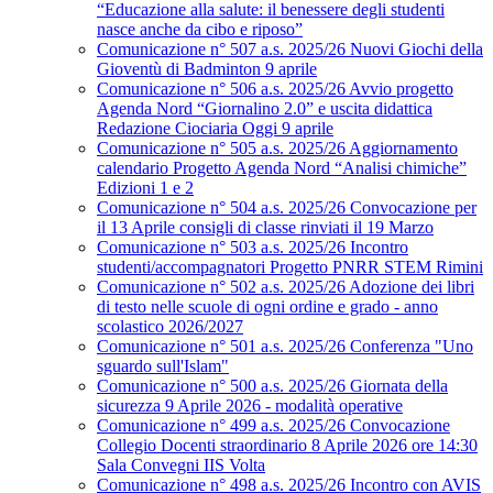
“Educazione alla salute: il benessere degli studenti
nasce anche da cibo e riposo”
Comunicazione n° 507 a.s. 2025/26 Nuovi Giochi della
Gioventù di Badminton 9 aprile
Comunicazione n° 506 a.s. 2025/26 Avvio progetto
Agenda Nord “Giornalino 2.0” e uscita didattica
Redazione Ciociaria Oggi 9 aprile
Comunicazione n° 505 a.s. 2025/26 Aggiornamento
calendario Progetto Agenda Nord “Analisi chimiche”
Edizioni 1 e 2
Comunicazione n° 504 a.s. 2025/26 Convocazione per
il 13 Aprile consigli di classe rinviati il 19 Marzo
Comunicazione n° 503 a.s. 2025/26 Incontro
studenti/accompagnatori Progetto PNRR STEM Rimini
Comunicazione n° 502 a.s. 2025/26 Adozione dei libri
di testo nelle scuole di ogni ordine e grado - anno
scolastico 2026/2027
Comunicazione n° 501 a.s. 2025/26 Conferenza "Uno
sguardo sull'Islam"
Comunicazione n° 500 a.s. 2025/26 Giornata della
sicurezza 9 Aprile 2026 - modalità operative
Comunicazione n° 499 a.s. 2025/26 Convocazione
Collegio Docenti straordinario 8 Aprile 2026 ore 14:30
Sala Convegni IIS Volta
Comunicazione n° 498 a.s. 2025/26 Incontro con AVIS