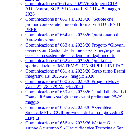
Comunicazione n°666 a.s. 2025/26 Sciopero CUB,
ADL Varese, SGB, SI Cobas, USI CIT - 29 maggio
2026
Comunicazione n° 665 a.s. 2025/26 “Scuole che
promuovono salute”- incontri formativi STUDENTI
PEER
Comunicazione n° 664 a.s. 2025/26 Questionario di
Autovalutazione
Comunicazione n° 663 a.s. 2025/26 Progetto “Giovani
Generazioni Custodi del Fiume Cosa: sinergie per un
ecosistema sostenibile” – calendario degli incontri
Comunicazione n° 662 a.s. 2025/26 Quinta fase
sperimentazione “MATEMATICA SUPER PIATTA”
Comunicazione n° 661 a.s. 2025/26 Terzo turno Esami
integrativi a.s. 2025/26 - maggio 2026
Comunicazione n° 660 a.s. 2025/26 Progetto Move
Week 25, 28 e 29 Maggio 2026
Comunicazione n° 659 a.s. 2025/26 Candidati privatisti
Esame di Stato - svolgimento esami preliminari 25-29
maggio
Comunicazione n° 657 a.s. 2025/26 Assemblea
Sindacale FLC CGIL provincia di Latina - giovedì 28
maggio
Comunicazione n° 656 a.s. 2025/26 Welfare Gite
gruppo 8 e gruppo 9 - Uscita didattica Terracina e San