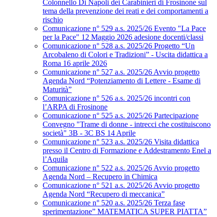
Colonnello Di Napoli dei Carabinieri di Frosinone sul
tema della prevenzione dei reati e dei comportamenti a
rischio
Comunicazione n° 529 a.s. 2025/26 Evento "La Pace
per la Pace" 12 Maggio 2026 adesione docenti/classi
Comunicazione n° 528 a.s. 2025/26 Progetto “Un
Arcobaleno di Colori e Tradizioni” - Uscita didattica a
Roma 16 aprile 2026
Comunicazione n° 527 a.s. 2025/26 Avvio progetto
Agenda Nord “Potenziamento di Lettere - Esame di
Maturità”
Comunicazione n° 526 a.s. 2025/26 incontri con
l’ARPA di Frosinone
Comunicazione n° 525 a.s. 2025/26 Partecipazione
Convegno "Trame di donne - intrecci che costituiscono
società" 3B - 3C BS 14 Aprile
Comunicazione n° 523 a.s. 2025/26 Visita didattica
presso il Centro di Formazione e Addestramento Enel a
l’Aquila
Comunicazione n° 522 a.s. 2025/26 Avvio progetto
Agenda Nord – Recupero in Chimica
Comunicazione n° 521 a.s. 2025/26 Avvio progetto
Agenda Nord “Recupero di meccanica”
Comunicazione n° 520 a.s. 2025/26 Terza fase
sperimentazione” MATEMATICA SUPER PIATTA”