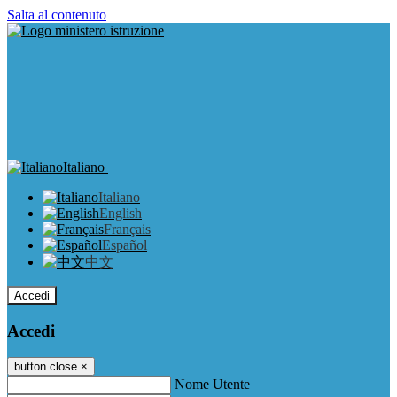
Salta al contenuto
Italiano
Italiano
English
Français
Español
中文
Accedi
Accedi
button close
×
Nome Utente