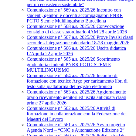
per un ecosistema sostenibile”
Comunicazione n° 569 a.s. 2025/26 Incontro con
studenti, genitori e docenti accompagnatori PNRR
PCTO Stem e Multilinguismo Barcellona
Comunicazione n° 568 a.s. 2025/26 Convocazione
consiglio di classe straordinario 4AM 28 aprile 2026
Comunicazione n° 567 a.s. 2025/26 Prove Invalsi classi
seconde - integrazione calendario 18-28 maggio 2026
Comunicazione n° 566 a.s. 2025/26 Uscita didattica
L’Aquila 22 aprile 2026
Comunicazione n° 565 a.s. 2025/26 Scorrimento
graduatoria studenti PNRR PCTO STEM E
MULTILINGUISMO
Comunicazione n° 564 a.s. 2025/26 Incontro di
formazione con tecnico Argo per caricamento libri di
testo sulla piattaforma del registro elettronico
Comunicazione n° 563 a.s. 2025/26 Aggiornamento
orario ricevimento genitori ed uscita anticipata classi
prime 27 aprile 2026
Comunicazione n° 562 a.s. 2025/26 Attività di
formazione in collaborazione con la Federazione dei
Maestri del Lavoro
Comunicazione n° 561 a.s. 2025/26 Avvio progetto
Agenda Nord – “CNC e Automazione Edizione 2”
Comunicazione n° 560 a.s. 2025/26 Polizia stradale