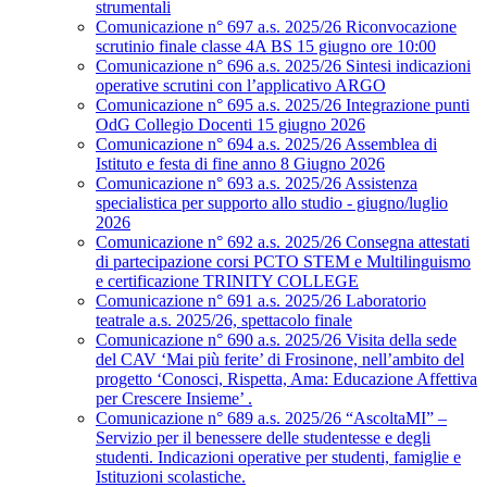
strumentali
Comunicazione n° 697 a.s. 2025/26 Riconvocazione
scrutinio finale classe 4A BS 15 giugno ore 10:00
Comunicazione n° 696 a.s. 2025/26 Sintesi indicazioni
operative scrutini con l’applicativo ARGO
Comunicazione n° 695 a.s. 2025/26 Integrazione punti
OdG Collegio Docenti 15 giugno 2026
Comunicazione n° 694 a.s. 2025/26 Assemblea di
Istituto e festa di fine anno 8 Giugno 2026
Comunicazione n° 693 a.s. 2025/26 Assistenza
specialistica per supporto allo studio - giugno/luglio
2026
Comunicazione n° 692 a.s. 2025/26 Consegna attestati
di partecipazione corsi PCTO STEM e Multilinguismo
e certificazione TRINITY COLLEGE
Comunicazione n° 691 a.s. 2025/26 Laboratorio
teatrale a.s. 2025/26, spettacolo finale
Comunicazione n° 690 a.s. 2025/26 Visita della sede
del CAV ‘Mai più ferite’ di Frosinone, nell’ambito del
progetto ‘Conosci, Rispetta, Ama: Educazione Affettiva
per Crescere Insieme’ .
Comunicazione n° 689 a.s. 2025/26 “AscoltaMI” –
Servizio per il benessere delle studentesse e degli
studenti. Indicazioni operative per studenti, famiglie e
Istituzioni scolastiche.