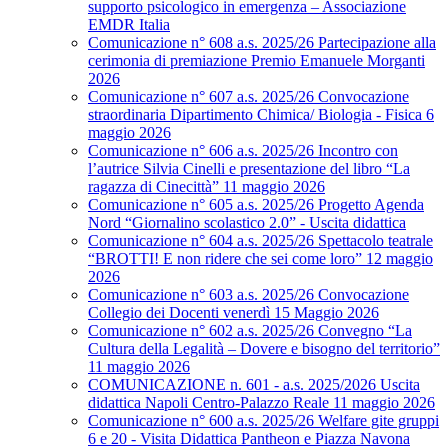
supporto psicologico in emergenza – Associazione
EMDR Italia
Comunicazione n° 608 a.s. 2025/26 Partecipazione alla
cerimonia di premiazione Premio Emanuele Morganti
2026
Comunicazione n° 607 a.s. 2025/26 Convocazione
straordinaria Dipartimento Chimica/ Biologia - Fisica 6
maggio 2026
Comunicazione n° 606 a.s. 2025/26 Incontro con
l’autrice Silvia Cinelli e presentazione del libro “La
ragazza di Cinecittà” 11 maggio 2026
Comunicazione n° 605 a.s. 2025/26 Progetto Agenda
Nord “Giornalino scolastico 2.0” - Uscita didattica
Comunicazione n° 604 a.s. 2025/26 Spettacolo teatrale
“BROTTI! E non ridere che sei come loro” 12 maggio
2026
Comunicazione n° 603 a.s. 2025/26 Convocazione
Collegio dei Docenti venerdì 15 Maggio 2026
Comunicazione n° 602 a.s. 2025/26 Convegno “La
Cultura della Legalità – Dovere e bisogno del territorio”
11 maggio 2026
COMUNICAZIONE n. 601 - a.s. 2025/2026 Uscita
didattica Napoli Centro-Palazzo Reale 11 maggio 2026
Comunicazione n° 600 a.s. 2025/26 Welfare gite gruppi
6 e 20 - Visita Didattica Pantheon e Piazza Navona