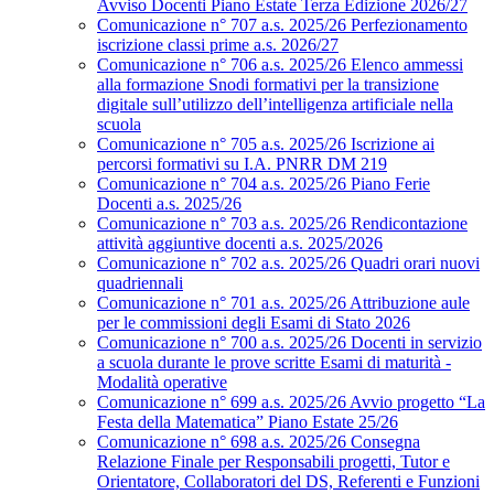
Avviso Docenti Piano Estate Terza Edizione 2026/27
Comunicazione n° 707 a.s. 2025/26 Perfezionamento
iscrizione classi prime a.s. 2026/27
Comunicazione n° 706 a.s. 2025/26 Elenco ammessi
alla formazione Snodi formativi per la transizione
digitale sull’utilizzo dell’intelligenza artificiale nella
scuola
Comunicazione n° 705 a.s. 2025/26 Iscrizione ai
percorsi formativi su I.A. PNRR DM 219
Comunicazione n° 704 a.s. 2025/26 Piano Ferie
Docenti a.s. 2025/26
Comunicazione n° 703 a.s. 2025/26 Rendicontazione
attività aggiuntive docenti a.s. 2025/2026
Comunicazione n° 702 a.s. 2025/26 Quadri orari nuovi
quadriennali
Comunicazione n° 701 a.s. 2025/26 Attribuzione aule
per le commissioni degli Esami di Stato 2026
Comunicazione n° 700 a.s. 2025/26 Docenti in servizio
a scuola durante le prove scritte Esami di maturità -
Modalità operative
Comunicazione n° 699 a.s. 2025/26 Avvio progetto “La
Festa della Matematica” Piano Estate 25/26
Comunicazione n° 698 a.s. 2025/26 Consegna
Relazione Finale per Responsabili progetti, Tutor e
Orientatore, Collaboratori del DS, Referenti e Funzioni