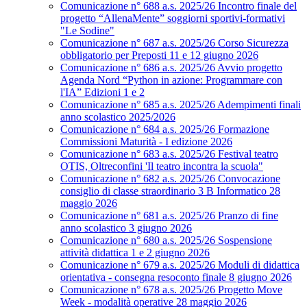
Comunicazione n° 688 a.s. 2025/26 Incontro finale del
progetto “AllenaMente” soggiorni sportivi‑formativi
"Le Sodine"
Comunicazione n° 687 a.s. 2025/26 Corso Sicurezza
obbligatorio per Preposti 11 e 12 giugno 2026
Comunicazione n° 686 a.s. 2025/26 Avvio progetto
Agenda Nord “Python in azione: Programmare con
l'IA” Edizioni 1 e 2
Comunicazione n° 685 a.s. 2025/26 Adempimenti finali
anno scolastico 2025/2026
Comunicazione n° 684 a.s. 2025/26 Formazione
Commissioni Maturità - I edizione 2026
Comunicazione n° 683 a.s. 2025/26 Festival teatro
OTIS, Oltreconfini 'Il teatro incontra la scuola"
Comunicazione n° 682 a.s. 2025/26 Convocazione
consiglio di classe straordinario 3 B Informatico 28
maggio 2026
Comunicazione n° 681 a.s. 2025/26 Pranzo di fine
anno scolastico 3 giugno 2026
Comunicazione n° 680 a.s. 2025/26 Sospensione
attività didattica 1 e 2 giugno 2026
Comunicazione n° 679 a.s. 2025/26 Moduli di didattica
orientativa - consegna resoconto finale 8 giugno 2026
Comunicazione n° 678 a.s. 2025/26 Progetto Move
Week - modalità operative 28 maggio 2026