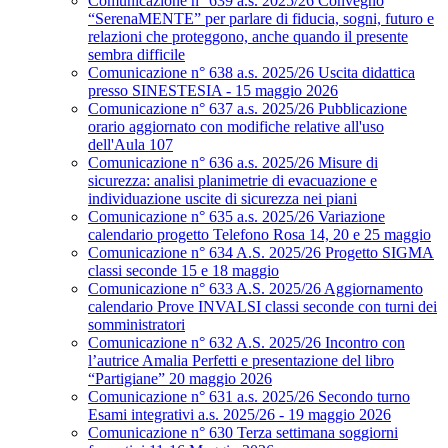
Comunicazione n° 639 a.s. 2025/26 Convegno
“SerenaMENTE” per parlare di fiducia, sogni, futuro e
relazioni che proteggono, anche quando il presente
sembra difficile
Comunicazione n° 638 a.s. 2025/26 Uscita didattica
presso SINESTESIA - 15 maggio 2026
Comunicazione n° 637 a.s. 2025/26 Pubblicazione
orario aggiornato con modifiche relative all'uso
dell'Aula 107
Comunicazione n° 636 a.s. 2025/26 Misure di
sicurezza: analisi planimetrie di evacuazione e
individuazione uscite di sicurezza nei piani
Comunicazione n° 635 a.s. 2025/26 Variazione
calendario progetto Telefono Rosa 14, 20 e 25 maggio
Comunicazione n° 634 A.S. 2025/26 Progetto SIGMA
classi seconde 15 e 18 maggio
Comunicazione n° 633 A.S. 2025/26 Aggiornamento
calendario Prove INVALSI classi seconde con turni dei
somministratori
Comunicazione n° 632 A.S. 2025/26 Incontro con
l’autrice Amalia Perfetti e presentazione del libro
“Partigiane” 20 maggio 2026
Comunicazione n° 631 a.s. 2025/26 Secondo turno
Esami integrativi a.s. 2025/26 - 19 maggio 2026
Comunicazione n° 630 Terza settimana soggiorni