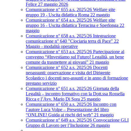
Felice 27 maggio 2026
Comunicazione n° 655 a.s. 2025/26 Welfare gite
gruppo 19 - Uscita didattica Roma 22 maggio
Comunicazione n° 654 a.s. 2025/26 Welfare gite
gruppo 16 - Uscita didattica Terracina e Sperlonga 22
maggio
Comunicazione n° 658 a.s. 2025/26 Integrazione
comunicazione n° 640 "Ciociaria terra di Pace" 22
Maggio - modalità operative
Comunicazione n° 653 a.s. 2025/26 Partecipazione al
convegno “#Investiamo sul Futuro! Legalità, un bene
comune da trasmettere ai giovani” 21 maggio
Comunicazione n° 652 a.s. 2025/26 Docenti
neoassunti: osservazione e visita del Dirigente
Scolastico i docenti neo-assunti e in anno di formazione
prestano servizio
Comunicazione n° 651 a.s. 2025/26 Giornata della
Legalità – incontro formativo con la Dott.ssa Rossella
Ricca e l’Avv. Mario Di Sora 25 maggio
Comunicazione n° 650 a.s. 2025/26 Incontro con
l’autore Luca Volpe – Presentazione del libro
“ONLINE! Guida ai rischi del web” 21 maggio
Comunicazione n° 649 a.s. 2025/26 Convocazione GLI
Gruppo di Lavoro per l’Inclusione 26 maggio