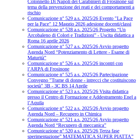
Colonnello Di Napoli dei Carabinieri di Frosinone sul
tema della prevenzione dei reati e dei comportamenti a
rischio
Comunicazione n° 529 a.s. 2025/26 Evento "La Pace
per la Pace" 12 Maggio 2026 adesione docenti/classi
Comunicazione n° 528 a.s. 2025/26 Progetto “Un
Arcobaleno di Colori e Tradizioni” - Uscita didattica a
Roma 16 aprile 2026
Comunicazione n° 527 a.s. 2025/26 Avvio progetto
Agenda Nord “Potenziamento di Lettere - Esame di
Maturità”
Comunicazione n° 526 a.s. 2025/26 incontri con
l’ARPA di Frosinone
Comunicazione n° 525 a.s. 2025/26 Partecipazione
Convegno "Trame di donne - intrecci che costituiscono
società" 3B - 3C BS 14 Aprile
Comunicazione n° 523 a.s. 2025/26 Visita didattica
presso il Centro di Formazione e Addestramento Enel a
l’Aquila
Comunicazione n° 522 a.s. 2025/26 Avvio progetto
Agenda Nord – Recupero in Chimica
Comunicazione n° 521 a.s. 2025/26 Avvio progetto
Agenda Nord “Recupero di meccanica”
Comunicazione n° 520 a.s. 2025/26 Terza fase
sperimentazione” MATEMATICA SUPER PIATTA”