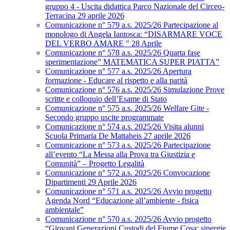
gruppo 4 - Uscita didattica Parco Nazionale del Circeo-
Terracina 29 aprile 2026
Comunicazione n° 579 a.s. 2025/26 Partecipazione al
monologo di Angela Iantosca: “DISARMARE VOCE
DEL VERBO AMARE " 28 Aprile
Comunicazione n° 578 a.s. 2025/26 Quarta fase
sperimentazione” MATEMATICA SUPER PIATTA”
Comunicazione n° 577 a.s. 2025/26 Apertura
formazione - Educare al rispetto e alla parità
Comunicazione n° 576 a.s. 2025/26 Simulazione Prove
scritte e colloquio dell’Esame di Stato
Comunicazione n° 575 a.s. 2025/26 Welfare Gite -
Secondo gruppo uscite programmate
Comunicazione n° 574 a.s. 2025/26 Visita alunni
Scuola Primaria De Mattaheis 27 aprile 2026
Comunicazione n° 573 a.s. 2025/26 Partecipazione
all’evento “La Messa alla Prova tra Giustizia e
Comunità” – Progetto Legalità
Comunicazione n° 572 a.s. 2025/26 Convocazione
Dipartimenti 29 Aprile 2026
Comunicazione n° 571 a.s. 2025/26 Avvio progetto
Agenda Nord “Educazione all’ambiente - fisica
ambientale”
Comunicazione n° 570 a.s. 2025/26 Avvio progetto
“Giovani Generazioni Custodi del Fiume Cosa: sinergie