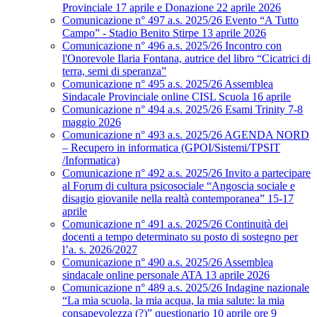
Provinciale 17 aprile e Donazione 22 aprile 2026
Comunicazione n° 497 a.s. 2025/26 Evento “A Tutto
Campo” - Stadio Benito Stirpe 13 aprile 2026
Comunicazione n° 496 a.s. 2025/26 Incontro con
l'Onorevole Ilaria Fontana, autrice del libro “Cicatrici di
terra, semi di speranza”
Comunicazione n° 495 a.s. 2025/26 Assemblea
Sindacale Provinciale online CISL Scuola 16 aprile
Comunicazione n° 494 a.s. 2025/26 Esami Trinity 7-8
maggio 2026
Comunicazione n° 493 a.s. 2025/26 AGENDA NORD
– Recupero in informatica (GPOI/Sistemi/TPSIT
/Informatica)
Comunicazione n° 492 a.s. 2025/26 Invito a partecipare
al Forum di cultura psicosociale “Angoscia sociale e
disagio giovanile nella realtà contemporanea” 15-17
aprile
Comunicazione n° 491 a.s. 2025/26 Continuità dei
docenti a tempo determinato su posto di sostegno per
l’a. s. 2026/2027
Comunicazione n° 490 a.s. 2025/26 Assemblea
sindacale online personale ATA 13 aprile 2026
Comunicazione n° 489 a.s. 2025/26 Indagine nazionale
“La mia scuola, la mia acqua, la mia salute: la mia
consapevolezza (?)” questionario 10 aprile ore 9