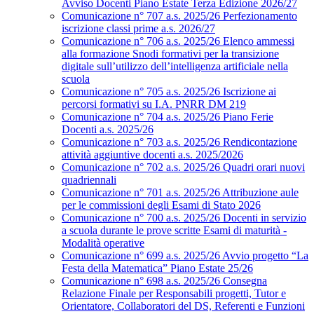
Avviso Docenti Piano Estate Terza Edizione 2026/27
Comunicazione n° 707 a.s. 2025/26 Perfezionamento
iscrizione classi prime a.s. 2026/27
Comunicazione n° 706 a.s. 2025/26 Elenco ammessi
alla formazione Snodi formativi per la transizione
digitale sull’utilizzo dell’intelligenza artificiale nella
scuola
Comunicazione n° 705 a.s. 2025/26 Iscrizione ai
percorsi formativi su I.A. PNRR DM 219
Comunicazione n° 704 a.s. 2025/26 Piano Ferie
Docenti a.s. 2025/26
Comunicazione n° 703 a.s. 2025/26 Rendicontazione
attività aggiuntive docenti a.s. 2025/2026
Comunicazione n° 702 a.s. 2025/26 Quadri orari nuovi
quadriennali
Comunicazione n° 701 a.s. 2025/26 Attribuzione aule
per le commissioni degli Esami di Stato 2026
Comunicazione n° 700 a.s. 2025/26 Docenti in servizio
a scuola durante le prove scritte Esami di maturità -
Modalità operative
Comunicazione n° 699 a.s. 2025/26 Avvio progetto “La
Festa della Matematica” Piano Estate 25/26
Comunicazione n° 698 a.s. 2025/26 Consegna
Relazione Finale per Responsabili progetti, Tutor e
Orientatore, Collaboratori del DS, Referenti e Funzioni