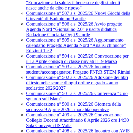
“Educazione alla salute: il benessere degli studenti
nasce anche da cibo e riposo”
Comunicazione n° 507 a.s. 2025/26 Nuovi Giochi della
Gioventù di Badminton 9 aprile
Comunicazione n° 506 a.s. 2025/26 Avvio progetto
Agenda Nord “Giornalino 2.0” e uscita didattica
Redazione Ciociaria Oggi 9 aprile
Comunicazione n° 505 a.s. 2025/26 Aggiornamento
calendario Progetto Agenda Nord “Analisi chimiche”
Edizioni 1 e 2
Comunicazione n° 504 a.s. 2025/26 Convocazione per
il 13 Aprile consigli di classe rinviati il 19 Marzo
Comunicazione n° 503 a.s. 2025/26 Incontro
studenti/accompagnatori Progetto PNRR STEM Rimini
Comunicazione n° 502 a.s. 2025/26 Adozione dei libri
di testo nelle scuole di ogni ordine e grado - anno
scolastico 2026/2027
Comunicazione n° 501 a.s. 2025/26 Conferenza "Uno
sguardo sull'Islam"
Comunicazione n° 500 a.s. 2025/26 Giornata della
sicurezza 9 Aprile 2026 - modalità operative
Comunicazione n° 499 a.s. 2025/26 Convocazione
Collegio Docenti straordinario 8 Aprile 2026 ore 14:30
Sala Convegni IIS Volta
Comunicazione n° 498 a.s. 2025/26 Incontro con AVIS