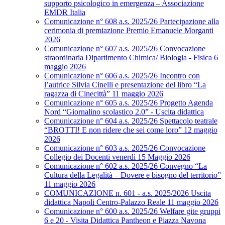
supporto psicologico in emergenza – Associazione
EMDR Italia
Comunicazione n° 608 a.s. 2025/26 Partecipazione alla
cerimonia di premiazione Premio Emanuele Morganti
2026
Comunicazione n° 607 a.s. 2025/26 Convocazione
straordinaria Dipartimento Chimica/ Biologia - Fisica 6
maggio 2026
Comunicazione n° 606 a.s. 2025/26 Incontro con
l’autrice Silvia Cinelli e presentazione del libro “La
ragazza di Cinecittà” 11 maggio 2026
Comunicazione n° 605 a.s. 2025/26 Progetto Agenda
Nord “Giornalino scolastico 2.0” - Uscita didattica
Comunicazione n° 604 a.s. 2025/26 Spettacolo teatrale
“BROTTI! E non ridere che sei come loro” 12 maggio
2026
Comunicazione n° 603 a.s. 2025/26 Convocazione
Collegio dei Docenti venerdì 15 Maggio 2026
Comunicazione n° 602 a.s. 2025/26 Convegno “La
Cultura della Legalità – Dovere e bisogno del territorio”
11 maggio 2026
COMUNICAZIONE n. 601 - a.s. 2025/2026 Uscita
didattica Napoli Centro-Palazzo Reale 11 maggio 2026
Comunicazione n° 600 a.s. 2025/26 Welfare gite gruppi
6 e 20 - Visita Didattica Pantheon e Piazza Navona