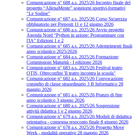
Comunicazione n° 688 a.s. 2025/26 Incontro finale del
progetto “AllenaMente” soggiorni sportivi‑formativi
"Le Sodine"
Comunicazione n° 687 a.s. 2025/26 Corso Sicurezza
obbligatorio per Preposti 11 e 12 giugno 2026
Comunicazione n° 686 a.s. 2025/26 Avvio progetto
Agenda Nord “Python in azione: Programmare con
l'IA” Edizioni 1 e 2
Comunicazione n° 685 a.s. 2025/26 Adempimenti finali
anno scolastico 2025/2026
Comunicazione n° 684 a.s. 2025/26 Formazione
Commissioni Maturità - I edizione 2026
Comunicazione n° 683 a.s. 2025/26 Festival teatro
OTIS, Oltreconfini 'Il teatro incontra la scuola"
Comunicazione n° 682 a.s. 2025/26 Convocazione
consiglio di classe straordinario 3 B Informatico 28
maggio 2026
Comunicazione n° 681 a.s. 2025/26 Pranzo di fine
anno scolastico 3 giugno 2026
Comunicazione n° 680 a.s. 2025/26 Sospensione
attività didattica 1 e 2 giugno 2026
Comunicazione n° 679 a.s. 2025/26 Moduli di didattica
orientativa - consegna resoconto finale 8 giugno 2026
Comunicazione n° 678 a.s. 2025/26 Progetto Move
Week - modalità operative 28 maggio 2026