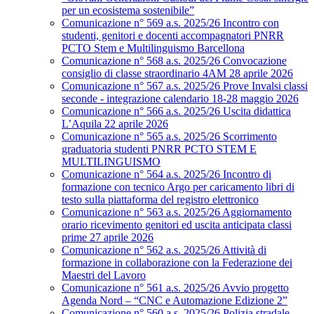
per un ecosistema sostenibile”
Comunicazione n° 569 a.s. 2025/26 Incontro con
studenti, genitori e docenti accompagnatori PNRR
PCTO Stem e Multilinguismo Barcellona
Comunicazione n° 568 a.s. 2025/26 Convocazione
consiglio di classe straordinario 4AM 28 aprile 2026
Comunicazione n° 567 a.s. 2025/26 Prove Invalsi classi
seconde - integrazione calendario 18-28 maggio 2026
Comunicazione n° 566 a.s. 2025/26 Uscita didattica
L’Aquila 22 aprile 2026
Comunicazione n° 565 a.s. 2025/26 Scorrimento
graduatoria studenti PNRR PCTO STEM E
MULTILINGUISMO
Comunicazione n° 564 a.s. 2025/26 Incontro di
formazione con tecnico Argo per caricamento libri di
testo sulla piattaforma del registro elettronico
Comunicazione n° 563 a.s. 2025/26 Aggiornamento
orario ricevimento genitori ed uscita anticipata classi
prime 27 aprile 2026
Comunicazione n° 562 a.s. 2025/26 Attività di
formazione in collaborazione con la Federazione dei
Maestri del Lavoro
Comunicazione n° 561 a.s. 2025/26 Avvio progetto
Agenda Nord – “CNC e Automazione Edizione 2”
Comunicazione n° 560 a.s. 2025/26 Polizia stradale