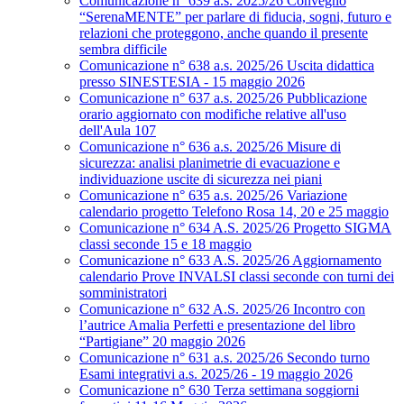
Comunicazione n° 639 a.s. 2025/26 Convegno
“SerenaMENTE” per parlare di fiducia, sogni, futuro e
relazioni che proteggono, anche quando il presente
sembra difficile
Comunicazione n° 638 a.s. 2025/26 Uscita didattica
presso SINESTESIA - 15 maggio 2026
Comunicazione n° 637 a.s. 2025/26 Pubblicazione
orario aggiornato con modifiche relative all'uso
dell'Aula 107
Comunicazione n° 636 a.s. 2025/26 Misure di
sicurezza: analisi planimetrie di evacuazione e
individuazione uscite di sicurezza nei piani
Comunicazione n° 635 a.s. 2025/26 Variazione
calendario progetto Telefono Rosa 14, 20 e 25 maggio
Comunicazione n° 634 A.S. 2025/26 Progetto SIGMA
classi seconde 15 e 18 maggio
Comunicazione n° 633 A.S. 2025/26 Aggiornamento
calendario Prove INVALSI classi seconde con turni dei
somministratori
Comunicazione n° 632 A.S. 2025/26 Incontro con
l’autrice Amalia Perfetti e presentazione del libro
“Partigiane” 20 maggio 2026
Comunicazione n° 631 a.s. 2025/26 Secondo turno
Esami integrativi a.s. 2025/26 - 19 maggio 2026
Comunicazione n° 630 Terza settimana soggiorni