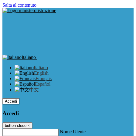
Salta al contenuto
Italiano
Italiano
English
Français
Español
中文
Accedi
Accedi
button close
×
Nome Utente