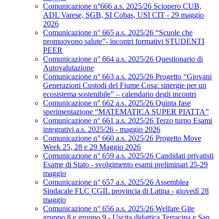
Comunicazione n°666 a.s. 2025/26 Sciopero CUB,
ADL Varese, SGB, SI Cobas, USI CIT - 29 maggio
2026
Comunicazione n° 665 a.s. 2025/26 “Scuole che
promuovono salute”- incontri formativi STUDENTI
PEER
Comunicazione n° 664 a.s. 2025/26 Questionario di
Autovalutazione
Comunicazione n° 663 a.s. 2025/26 Progetto “Giovani
Generazioni Custodi del Fiume Cosa: sinergie per un
ecosistema sostenibile” – calendario degli incontri
Comunicazione n° 662 a.s. 2025/26 Quinta fase
sperimentazione “MATEMATICA SUPER PIATTA”
Comunicazione n° 661 a.s. 2025/26 Terzo turno Esami
integrativi a.s. 2025/26 - maggio 2026
Comunicazione n° 660 a.s. 2025/26 Progetto Move
Week 25, 28 e 29 Maggio 2026
Comunicazione n° 659 a.s. 2025/26 Candidati privatisti
Esame di Stato - svolgimento esami preliminari 25-29
maggio
Comunicazione n° 657 a.s. 2025/26 Assemblea
Sindacale FLC CGIL provincia di Latina - giovedì 28
maggio
Comunicazione n° 656 a.s. 2025/26 Welfare Gite
gruppo 8 e gruppo 9 - Uscita didattica Terracina e San