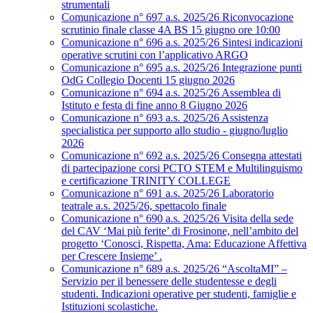
strumentali
Comunicazione n° 697 a.s. 2025/26 Riconvocazione
scrutinio finale classe 4A BS 15 giugno ore 10:00
Comunicazione n° 696 a.s. 2025/26 Sintesi indicazioni
operative scrutini con l’applicativo ARGO
Comunicazione n° 695 a.s. 2025/26 Integrazione punti
OdG Collegio Docenti 15 giugno 2026
Comunicazione n° 694 a.s. 2025/26 Assemblea di
Istituto e festa di fine anno 8 Giugno 2026
Comunicazione n° 693 a.s. 2025/26 Assistenza
specialistica per supporto allo studio - giugno/luglio
2026
Comunicazione n° 692 a.s. 2025/26 Consegna attestati
di partecipazione corsi PCTO STEM e Multilinguismo
e certificazione TRINITY COLLEGE
Comunicazione n° 691 a.s. 2025/26 Laboratorio
teatrale a.s. 2025/26, spettacolo finale
Comunicazione n° 690 a.s. 2025/26 Visita della sede
del CAV ‘Mai più ferite’ di Frosinone, nell’ambito del
progetto ‘Conosci, Rispetta, Ama: Educazione Affettiva
per Crescere Insieme’ .
Comunicazione n° 689 a.s. 2025/26 “AscoltaMI” –
Servizio per il benessere delle studentesse e degli
studenti. Indicazioni operative per studenti, famiglie e
Istituzioni scolastiche.