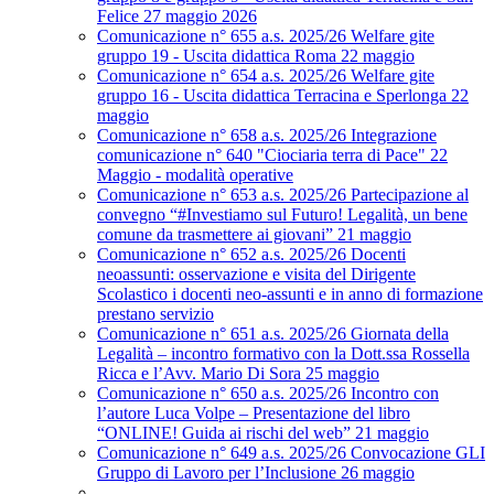
Felice 27 maggio 2026
Comunicazione n° 655 a.s. 2025/26 Welfare gite
gruppo 19 - Uscita didattica Roma 22 maggio
Comunicazione n° 654 a.s. 2025/26 Welfare gite
gruppo 16 - Uscita didattica Terracina e Sperlonga 22
maggio
Comunicazione n° 658 a.s. 2025/26 Integrazione
comunicazione n° 640 "Ciociaria terra di Pace" 22
Maggio - modalità operative
Comunicazione n° 653 a.s. 2025/26 Partecipazione al
convegno “#Investiamo sul Futuro! Legalità, un bene
comune da trasmettere ai giovani” 21 maggio
Comunicazione n° 652 a.s. 2025/26 Docenti
neoassunti: osservazione e visita del Dirigente
Scolastico i docenti neo-assunti e in anno di formazione
prestano servizio
Comunicazione n° 651 a.s. 2025/26 Giornata della
Legalità – incontro formativo con la Dott.ssa Rossella
Ricca e l’Avv. Mario Di Sora 25 maggio
Comunicazione n° 650 a.s. 2025/26 Incontro con
l’autore Luca Volpe – Presentazione del libro
“ONLINE! Guida ai rischi del web” 21 maggio
Comunicazione n° 649 a.s. 2025/26 Convocazione GLI
Gruppo di Lavoro per l’Inclusione 26 maggio