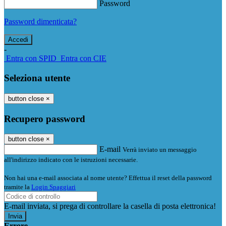
Password
Password dimenticata?
-
Entra con SPID
Entra con CIE
Seleziona utente
button close
×
Recupero password
button close
×
E-mail
Verrà inviato un messaggio
all'indirizzo indicato con le istruzioni necessarie.
Non hai una e-mail associata al nome utente? Effettua il reset della password
tramite la
Login Spaggiari
E-mail inviata, si prega di controllare la casella di posta elettronica!
Errore