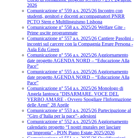
2026
Comunicazione n° 559 a.s. 2025/26 Incontro con
studenti, genitori e docenti accompagnatori PNRR
PCTO Stem e Multilinguismo Lisbona
Comunicazione n° 558 a.s. 2025/26 Welfare Gite -
Prime uscite programmate
Comunicazione n° 557 a.s. 2025/26 Cantiere Pasolini -
incontri sul carcere con la Compagnia Errare Persona -
Aula Edu Green
Comunicazione n° 556 a.s. 2025/26 Aggiornamento
date progetto AGENDA NORD – “Educazione Alla
Pace”
Comunicazione n° 555 a.s. 2025/26 Aggiornamento
date progetto AGENDA NORD – “Educazione Alla
Pace”
Comunicazione n° 554 a.s. 2025/26 Monologo di
Angela Iantosca "DISARMARE. VOCE DEL
VERBO AMARE - Ovvero Spogliare l'Informazione
delle Armi" 28 Aprile
Comunicazione n° 553 a.s. 2025/26 Partecipazione al
“Giro d’Italia per la pace”- adesioni
Comunicazione n° 552 a.s. 2025/26 Aggiornamento
calendario progetto “I nostri murales per lasciare
un’impronta” - PON Piano Estate 2025/2026