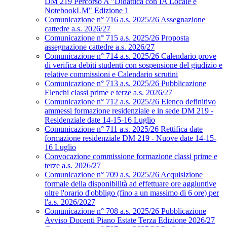
DM 219 Percorso A "Didattica con IA Locale e
NotebookLM" Edizione 1
Comunicazione n° 716 a.s. 2025/26 Assegnazione
cattedre a.s. 2026/27
Comunicazione n° 715 a.s. 2025/26 Proposta
assegnazione cattedre a.s. 2026/27
Comunicazione n° 714 a.s. 2025/26 Calendario prove
di verifica debiti studenti con sospensione del giudizio e
relative commissioni e Calendario scrutini
Comunicazione n° 713 a.s. 2025/26 Pubblicazione
Elenchi classi prime e terze a.s. 2026/27
Comunicazione n° 712 a.s. 2025/26 Elenco definitivo
ammessi formazione residenziale e in sede DM 219 -
Residenziale date 14-15-16 Luglio
Comunicazione n° 711 a.s. 2025/26 Rettifica date
formazione residenziale DM 219 - Nuove date 14-15-
16 Luglio
Convocazione commissione formazione classi prime e
terze a.s. 2026/27
Comunicazione n° 709 a.s. 2025/26 Acquisizione
formale della disponibilità ad effettuare ore aggiuntive
oltre l'orario d'obbligo (fino a un massimo di 6 ore) per
l'a.s. 2026/2027
Comunicazione n° 708 a.s. 2025/26 Pubblicazione
Avviso Docenti Piano Estate Terza Edizione 2026/27