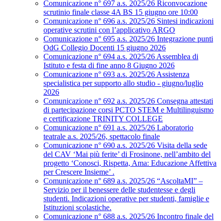
Comunicazione n° 697 a.s. 2025/26 Riconvocazione
scrutinio finale classe 4A BS 15 giugno ore 10:00
Comunicazione n° 696 a.s. 2025/26 Sintesi indicazioni
operative scrutini con l’applicativo ARGO
Comunicazione n° 695 a.s. 2025/26 Integrazione punti
OdG Collegio Docenti 15 giugno 2026
Comunicazione n° 694 a.s. 2025/26 Assemblea di
Istituto e festa di fine anno 8 Giugno 2026
Comunicazione n° 693 a.s. 2025/26 Assistenza
specialistica per supporto allo studio - giugno/luglio
2026
Comunicazione n° 692 a.s. 2025/26 Consegna attestati
di partecipazione corsi PCTO STEM e Multilinguismo
e certificazione TRINITY COLLEGE
Comunicazione n° 691 a.s. 2025/26 Laboratorio
teatrale a.s. 2025/26, spettacolo finale
Comunicazione n° 690 a.s. 2025/26 Visita della sede
del CAV ‘Mai più ferite’ di Frosinone, nell’ambito del
progetto ‘Conosci, Rispetta, Ama: Educazione Affettiva
per Crescere Insieme’ .
Comunicazione n° 689 a.s. 2025/26 “AscoltaMI” –
Servizio per il benessere delle studentesse e degli
studenti. Indicazioni operative per studenti, famiglie e
Istituzioni scolastiche.
Comunicazione n° 688 a.s. 2025/26 Incontro finale del