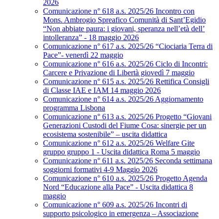
2026
Comunicazione n° 618 a.s. 2025/26 Incontro con
Mons. Ambrogio Spreafico Comunità di Sant’Egidio
“Non abbiate paura: i giovani, speranza nell’età dell’
intolleranza” - 18 maggio 2026
Comunicazione n° 617 a.s. 2025/26 “Ciociaria Terra di
Pace”- venerdì 22 maggio
Comunicazione n° 616 a.s. 2025/26 Ciclo di Incontri:
Carcere e Privazione di Libertà giovedì 7 maggio
Comunicazione n° 615 a.s. 2025/26 Rettifica Consigli
di Classe IAE e IAM 14 maggio 2026
Comunicazione n° 614 a.s. 2025/26 Aggiornamento
programma Lisbona
Comunicazione n° 613 a.s. 2025/26 Progetto “Giovani
Generazioni Custodi del Fiume Cosa: sinergie per un
ecosistema sostenibile” – uscita didattica
Comunicazione n° 612 a.s. 2025/26 Welfare Gite
gruppo gruppo 1 - Uscita didattica Roma 5 maggio
Comunicazione n° 611 a.s. 2025/26 Seconda settimana
soggiorni formativi 4-9 Maggio 2026
Comunicazione n° 610 a.s. 2025/26 Progetto Agenda
Nord “Educazione alla Pace” - Uscita didattica 8
maggio
Comunicazione n° 609 a.s. 2025/26 Incontri di
supporto psicologico in emergenza – Associazione