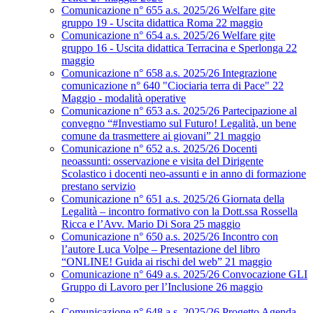
Comunicazione n° 655 a.s. 2025/26 Welfare gite
gruppo 19 - Uscita didattica Roma 22 maggio
Comunicazione n° 654 a.s. 2025/26 Welfare gite
gruppo 16 - Uscita didattica Terracina e Sperlonga 22
maggio
Comunicazione n° 658 a.s. 2025/26 Integrazione
comunicazione n° 640 "Ciociaria terra di Pace" 22
Maggio - modalità operative
Comunicazione n° 653 a.s. 2025/26 Partecipazione al
convegno “#Investiamo sul Futuro! Legalità, un bene
comune da trasmettere ai giovani” 21 maggio
Comunicazione n° 652 a.s. 2025/26 Docenti
neoassunti: osservazione e visita del Dirigente
Scolastico i docenti neo-assunti e in anno di formazione
prestano servizio
Comunicazione n° 651 a.s. 2025/26 Giornata della
Legalità – incontro formativo con la Dott.ssa Rossella
Ricca e l’Avv. Mario Di Sora 25 maggio
Comunicazione n° 650 a.s. 2025/26 Incontro con
l’autore Luca Volpe – Presentazione del libro
“ONLINE! Guida ai rischi del web” 21 maggio
Comunicazione n° 649 a.s. 2025/26 Convocazione GLI
Gruppo di Lavoro per l’Inclusione 26 maggio
Comunicazione n° 648 a.s. 2025/26 Progetto Agenda