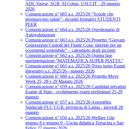
ADL Varese, SGB, SI Cobas, USI CIT - 29 maggio
2026
Comunicazione n° 665 a.s. 2025/26 “Scuole che
promuovono salute”- incontri formativi STUDENTI
PEER
Comunicazione n° 664 a.s. 2025/26 Questionario di
Autovalutazione
Comunicazione n° 663 a.s. 2025/26 Progetto “Giovani
Generazioni Custodi del Fiume Cosa: sinergie per un
ecosistema sostenibile” – calendario degli incontri
Comunicazione n° 662 a.s. 2025/26 Quinta fase
sperimentazione “MATEMATICA SUPER PIATTA”
Comunicazione n° 661 a.s. 2025/26 Terzo turno Esami
integrativi a.s. 2025/26 - maggio 2026
Comunicazione n° 660 a.s. 2025/26 Progetto Move
Week 25, 28 e 29 Maggio 2026
Comunicazione n° 659 a.s. 2025/26 Candidati privatisti
Esame di Stato - svolgimento esami preliminari 25-29
maggio
Comunicazione n° 657 a.s. 2025/26 Assemblea
Sindacale FLC CGIL provincia di Latina - giovedì 28
maggio
Comunicazione n° 656 a.s. 2025/26 Welfare Gite
gruppo 8 e gruppo 9 - Uscita didattica Terracina e San
Felice 27 maggio 2026