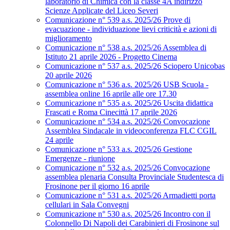
laboratorio di Chimica con la classe 4A indirizzo
Scienze Applicate del Liceo Severi
Comunicazione n° 539 a.s. 2025/26 Prove di
evacuazione - individuazione lievi criticità e azioni di
miglioramento
Comunicazione n° 538 a.s. 2025/26 Assemblea di
Istituto 21 aprile 2026 - Progetto Cinema
Comunicazione n° 537 a.s. 2025/26 Sciopero Unicobas
20 aprile 2026
Comunicazione n° 536 a.s. 2025/26 USB Scuola -
assemblea online 16 aprile alle ore 17.30
Comunicazione n° 535 a.s. 2025/26 Uscita didattica
Frascati e Roma Cinecittà 17 aprile 2026
Comunicazione n° 534 a.s. 2025/26 Convocazione
Assemblea Sindacale in videoconferenza FLC CGIL
24 aprile
Comunicazione n° 533 a.s. 2025/26 Gestione
Emergenze - riunione
Comunicazione n° 532 a.s. 2025/26 Convocazione
assemblea plenaria Consulta Provinciale Studentesca di
Frosinone per il giorno 16 aprile
Comunicazione n° 531 a.s. 2025/26 Armadietti porta
cellulari in Sala Convegni
Comunicazione n° 530 a.s. 2025/26 Incontro con il
Colonnello Di Napoli dei Carabinieri di Frosinone sul