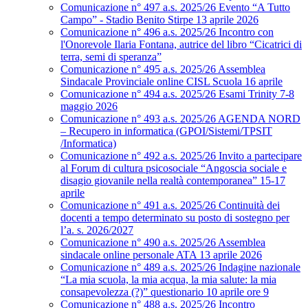
Comunicazione n° 497 a.s. 2025/26 Evento “A Tutto
Campo” - Stadio Benito Stirpe 13 aprile 2026
Comunicazione n° 496 a.s. 2025/26 Incontro con
l'Onorevole Ilaria Fontana, autrice del libro “Cicatrici di
terra, semi di speranza”
Comunicazione n° 495 a.s. 2025/26 Assemblea
Sindacale Provinciale online CISL Scuola 16 aprile
Comunicazione n° 494 a.s. 2025/26 Esami Trinity 7-8
maggio 2026
Comunicazione n° 493 a.s. 2025/26 AGENDA NORD
– Recupero in informatica (GPOI/Sistemi/TPSIT
/Informatica)
Comunicazione n° 492 a.s. 2025/26 Invito a partecipare
al Forum di cultura psicosociale “Angoscia sociale e
disagio giovanile nella realtà contemporanea” 15-17
aprile
Comunicazione n° 491 a.s. 2025/26 Continuità dei
docenti a tempo determinato su posto di sostegno per
l’a. s. 2026/2027
Comunicazione n° 490 a.s. 2025/26 Assemblea
sindacale online personale ATA 13 aprile 2026
Comunicazione n° 489 a.s. 2025/26 Indagine nazionale
“La mia scuola, la mia acqua, la mia salute: la mia
consapevolezza (?)” questionario 10 aprile ore 9
Comunicazione n° 488 a.s. 2025/26 Incontro