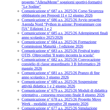
progetto “AllenaMente” soggiorni sportivi‑formativi
"Le Sodine"
Comunicazione n° 687 a.s. 2025/26 Corso Sicurezza
obbligatorio per Preposti 11 e 12 giugno 2026
Comunicazione n° 686 a.s. 2025/26 Avvio progetto
Agenda Nord “Python in azione: Programmare con
l'IA” Edizioni 1 e 2
Comunicazione n° 685 a.s. 2025/26 Adempimenti finali
anno scolastico 2025/2026
Comunicazione n° 684 a.s. 2025/26 Formazione
Commissioni Maturità - I edizione 2026
Comunicazione n° 683 a.s. 2025/26 Festival teatro
OTIS, Oltreconfini 'Il teatro incontra la scuola"
Comunicazione n° 682 a.s. 2025/26 Convocazione
consiglio di classe straordinario 3 B Informatico 28
maggio 2026
Comunicazione n° 681 a.s. 2025/26 Pranzo di fine
anno scolastico 3 giugno 2026
Comunicazione n° 680 a.s. 2025/26 Sospensione
attività didattica 1 e 2 giugno 2026
Comunicazione n° 679 a.s. 2025/26 Moduli di didattica
orientativa - consegna resoconto finale 8 giugno 2026
Comunicazione n° 678 a.s. 2025/26 Progetto Move
Week - modalità operative 28 maggio 2026
Comunicazione n° 677 a.s. 2025/26 Simulazione