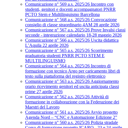
Comunicazione n° 569 a.s. 2025/26 Incontro con
studenti, genitori e docenti accompagnatori PNRR
PCTO Stem e Multilinguismo Barcellona
Comunicazione n° 568 a.s. 2025/26 Convocazione
consiglio di classe straordinario 4AM 28 aprile 2026
Comunicazione n° 567 a.s. 2025/26 Prove Invalsi classi
seconde - integrazione calendario 18-28 maggio 2026
Comunicazione n° 566 a.s. 2025/26 Uscita didattica
L’Aquila 22 aprile 2026
Comunicazione n° 565 a.s. 2025/26 Scorrimento
graduatoria studenti PNRR PCTO STEM E
MULTILINGUISMO
Comunicazione n° 564 a.s. 2025/26 Incontro di
formazione con tecnico Argo per caricamento libri di
testo sulla piattaforma del registro elettronico
Comunicazione n° 563 a.s. 2025/26 Aggiornamento
orario ricevimento genitori ed uscita anticipata classi
prime 27 aprile 2026
Comunicazione n° 562 a.s. 2025/26 Attività di
formazione in collaborazione con la Federazione dei
Maestri del Lavoro
Comunicazione n° 561 a.s. 2025/26 Avvio progetto
Agenda Nord – “CNC e Automazione Edizione 2”
Comunicazione n° 560 a.s. 2025/26 Polizia stradale
Corso di formazione progetto ICARO - 23 e 24 aprile