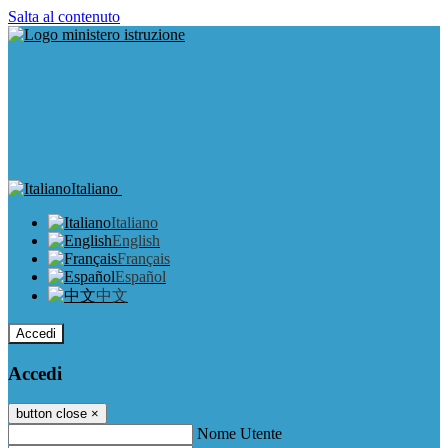
Salta al contenuto
Italiano
Italiano
English
Français
Español
中文
Accedi
Accedi
button close
×
Nome Utente