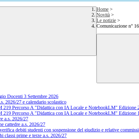
Home
>
Novità
>
Le notizie
>
Comunicazione n° 16 
gio Docenti 3 Settembre 2026
s. 2026/27 e calendario scolastico
M 219 Percorso A "Didattica con IA Locale e NotebookLM" Edizione 
M 219 Percorso A "Didattica con IA Locale e NotebookLM" Edizione 
e a.s. 2026/27
e cattedre a.s. 2026/27
rifica debiti studenti con sospensione del giudizio e relative commissi
 classi prime e terze a.s. 2026/27