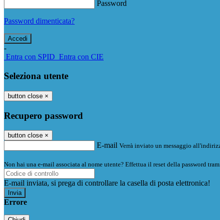
Password
Password dimenticata?
-
Entra con SPID
Entra con CIE
Seleziona utente
button close
×
Recupero password
button close
×
E-mail
Verrà inviato un messaggio all'indirizz
Non hai una e-mail associata al nome utente? Effettua il reset della password tram
E-mail inviata, si prega di controllare la casella di posta elettronica!
Errore
Chiudi