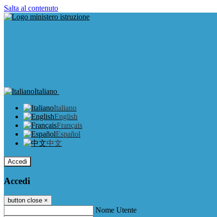
Salta al contenuto
Italiano
Italiano
English
Français
Español
中文
Accedi
Accedi
button close
×
Nome Utente