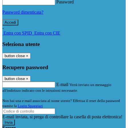
Password
Password dimenticata?
-
Entra con SPID
Entra con CIE
Seleziona utente
button close
×
Recupero password
button close
×
E-mail
Verrà inviato un messaggio
all'indirizzo indicato con le istruzioni necessarie.
Non hai una e-mail associata al nome utente? Effettua il reset della password
tramite la
Login Spaggiari
E-mail inviata, si prega di controllare la casella di posta elettronica!
Errore