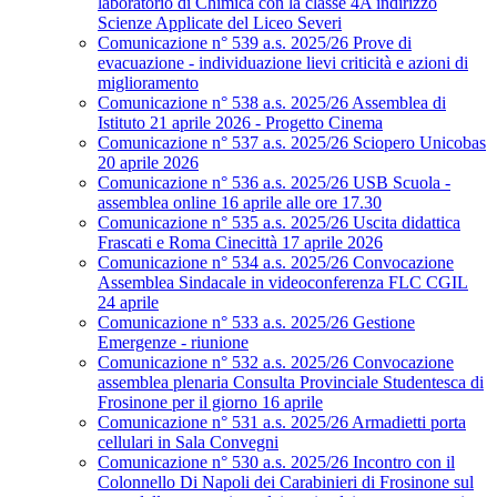
laboratorio di Chimica con la classe 4A indirizzo
Scienze Applicate del Liceo Severi
Comunicazione n° 539 a.s. 2025/26 Prove di
evacuazione - individuazione lievi criticità e azioni di
miglioramento
Comunicazione n° 538 a.s. 2025/26 Assemblea di
Istituto 21 aprile 2026 - Progetto Cinema
Comunicazione n° 537 a.s. 2025/26 Sciopero Unicobas
20 aprile 2026
Comunicazione n° 536 a.s. 2025/26 USB Scuola -
assemblea online 16 aprile alle ore 17.30
Comunicazione n° 535 a.s. 2025/26 Uscita didattica
Frascati e Roma Cinecittà 17 aprile 2026
Comunicazione n° 534 a.s. 2025/26 Convocazione
Assemblea Sindacale in videoconferenza FLC CGIL
24 aprile
Comunicazione n° 533 a.s. 2025/26 Gestione
Emergenze - riunione
Comunicazione n° 532 a.s. 2025/26 Convocazione
assemblea plenaria Consulta Provinciale Studentesca di
Frosinone per il giorno 16 aprile
Comunicazione n° 531 a.s. 2025/26 Armadietti porta
cellulari in Sala Convegni
Comunicazione n° 530 a.s. 2025/26 Incontro con il
Colonnello Di Napoli dei Carabinieri di Frosinone sul