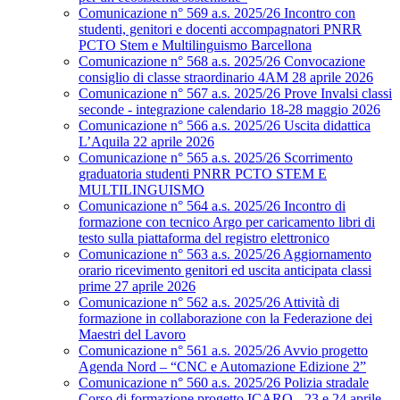
Comunicazione n° 569 a.s. 2025/26 Incontro con
studenti, genitori e docenti accompagnatori PNRR
PCTO Stem e Multilinguismo Barcellona
Comunicazione n° 568 a.s. 2025/26 Convocazione
consiglio di classe straordinario 4AM 28 aprile 2026
Comunicazione n° 567 a.s. 2025/26 Prove Invalsi classi
seconde - integrazione calendario 18-28 maggio 2026
Comunicazione n° 566 a.s. 2025/26 Uscita didattica
L’Aquila 22 aprile 2026
Comunicazione n° 565 a.s. 2025/26 Scorrimento
graduatoria studenti PNRR PCTO STEM E
MULTILINGUISMO
Comunicazione n° 564 a.s. 2025/26 Incontro di
formazione con tecnico Argo per caricamento libri di
testo sulla piattaforma del registro elettronico
Comunicazione n° 563 a.s. 2025/26 Aggiornamento
orario ricevimento genitori ed uscita anticipata classi
prime 27 aprile 2026
Comunicazione n° 562 a.s. 2025/26 Attività di
formazione in collaborazione con la Federazione dei
Maestri del Lavoro
Comunicazione n° 561 a.s. 2025/26 Avvio progetto
Agenda Nord – “CNC e Automazione Edizione 2”
Comunicazione n° 560 a.s. 2025/26 Polizia stradale
Corso di formazione progetto ICARO - 23 e 24 aprile