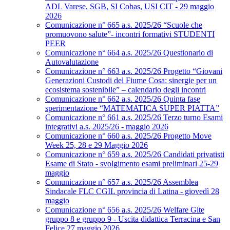
ADL Varese, SGB, SI Cobas, USI CIT - 29 maggio
2026
Comunicazione n° 665 a.s. 2025/26 “Scuole che
promuovono salute”- incontri formativi STUDENTI
PEER
Comunicazione n° 664 a.s. 2025/26 Questionario di
Autovalutazione
Comunicazione n° 663 a.s. 2025/26 Progetto “Giovani
Generazioni Custodi del Fiume Cosa: sinergie per un
ecosistema sostenibile” – calendario degli incontri
Comunicazione n° 662 a.s. 2025/26 Quinta fase
sperimentazione “MATEMATICA SUPER PIATTA”
Comunicazione n° 661 a.s. 2025/26 Terzo turno Esami
integrativi a.s. 2025/26 - maggio 2026
Comunicazione n° 660 a.s. 2025/26 Progetto Move
Week 25, 28 e 29 Maggio 2026
Comunicazione n° 659 a.s. 2025/26 Candidati privatisti
Esame di Stato - svolgimento esami preliminari 25-29
maggio
Comunicazione n° 657 a.s. 2025/26 Assemblea
Sindacale FLC CGIL provincia di Latina - giovedì 28
maggio
Comunicazione n° 656 a.s. 2025/26 Welfare Gite
gruppo 8 e gruppo 9 - Uscita didattica Terracina e San
Felice 27 maggio 2026