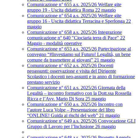
Comunicazione n° 655 a.s. 2025/26 Welfare gite
gruppo 19 - Uscita didattica Roma 22 maggio
Comunicazione n° 654 a.s. 2025/26 Welfare gite
gruppo 16 - Uscita didattica Terracina e Sperlonga 22
maggio
Comunicazione n° 658 a.s. 2025/26 Integrazione
comunicazione n° 640 "Ciociaria terra di Pace" 22
Maggio - modalità operative
Comunicazione n° 653 a.s. 2025/26 Partecipazione al
convegno “#Investiamo sul Futuro! Legalità, un bene
comune da trasmettere ai giovani” 21 maggio
Comunicazione n° 652 a.s. 2025/26 Docenti
neoassunti: osservazione e visita del Dirigente
Scolastico i docenti neo-assunti e in anno di formazione
prestano servizio
Comunicazione n° 651 a.s. 2025/26 Giornata della
Legalità – incontro formativo con la Dott.ssa Rossella
Ricca e l’Avv. Mario Di Sora 25 maggio
Comunicazione n° 650 a.s. 2025/26 Incontro con
l’autore Luca Volpe – Presentazione del libro
“ONLINE! Guida ai rischi del web” 21 maggio
Comunicazione n° 649 a.s. 2025/26 Convocazione GLI
Gruppo di Lavoro per l’Inclusione 26 maggio
Comunicazione n° 648 a.s. 2025/26 Progetto Agenda