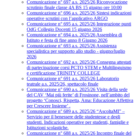
Comunicazione n° 697 a.s. 2025/26 Riconvocazione
scrutinio finale classe 4A BS 15 giugno ore 10:00
Comunicazione n° 696 a.s. 2025/26 Sintesi indicazioni
operative scrutini con l’applicativo ARGO
Comunicazione n° 695 a.s. 2025/26 Integrazione punti
OdG Collegio Docenti 15 giugno 2026
Comunicazione n° 694 a.s. 2025/26 Assemblea di
Istituto e festa di fine anno 8 Giugno 2026
Comunicazione n° 693 a.s. 2025/26 Assistenza
specialistica per supporto allo studio - giugno/luglio
2026
Comunicazione n° 692 a.s. 2025/26 Consegna attestati
di partecipazione corsi PCTO STEM e Multilinguismo
e certificazione TRINITY COLLEGE
Comunicazione n° 691 a.s. 2025/26 Laboratorio
teatrale a.s. 2025/26, spettacolo finale
Comunicazione n° 690 a.s. 2025/26 Visita della sede
del CAV ‘Mai più ferite’ di Frosinone, nell’ambito del
progetto ‘Conosci, Rispetta, Ama: Educazione Affettiva
per Crescere Insieme’ .
Comunicazione n° 689 a.s. 2025/26 “AscoltaMI” –
Servizio per il benessere delle studentesse e degli
studenti. Indicazioni operative per studenti, famiglie e
Istituzioni scolastiche.
Comunicazione n° 688 a.s. 2025/26 Incontro finale del