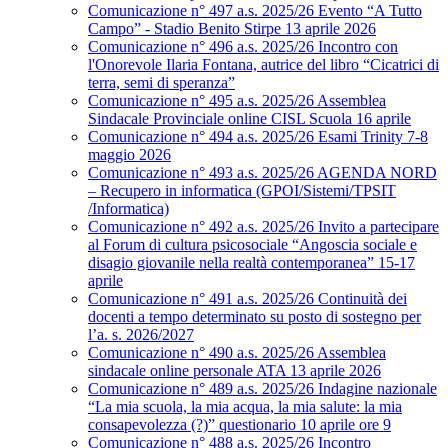
Comunicazione n° 497 a.s. 2025/26 Evento “A Tutto
Campo” - Stadio Benito Stirpe 13 aprile 2026
Comunicazione n° 496 a.s. 2025/26 Incontro con
l'Onorevole Ilaria Fontana, autrice del libro “Cicatrici di
terra, semi di speranza”
Comunicazione n° 495 a.s. 2025/26 Assemblea
Sindacale Provinciale online CISL Scuola 16 aprile
Comunicazione n° 494 a.s. 2025/26 Esami Trinity 7-8
maggio 2026
Comunicazione n° 493 a.s. 2025/26 AGENDA NORD
– Recupero in informatica (GPOI/Sistemi/TPSIT
/Informatica)
Comunicazione n° 492 a.s. 2025/26 Invito a partecipare
al Forum di cultura psicosociale “Angoscia sociale e
disagio giovanile nella realtà contemporanea” 15-17
aprile
Comunicazione n° 491 a.s. 2025/26 Continuità dei
docenti a tempo determinato su posto di sostegno per
l’a. s. 2026/2027
Comunicazione n° 490 a.s. 2025/26 Assemblea
sindacale online personale ATA 13 aprile 2026
Comunicazione n° 489 a.s. 2025/26 Indagine nazionale
“La mia scuola, la mia acqua, la mia salute: la mia
consapevolezza (?)” questionario 10 aprile ore 9
Comunicazione n° 488 a.s. 2025/26 Incontro