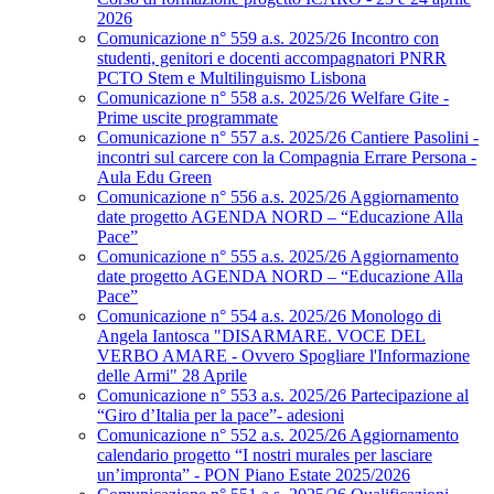
2026
Comunicazione n° 559 a.s. 2025/26 Incontro con
studenti, genitori e docenti accompagnatori PNRR
PCTO Stem e Multilinguismo Lisbona
Comunicazione n° 558 a.s. 2025/26 Welfare Gite -
Prime uscite programmate
Comunicazione n° 557 a.s. 2025/26 Cantiere Pasolini -
incontri sul carcere con la Compagnia Errare Persona -
Aula Edu Green
Comunicazione n° 556 a.s. 2025/26 Aggiornamento
date progetto AGENDA NORD – “Educazione Alla
Pace”
Comunicazione n° 555 a.s. 2025/26 Aggiornamento
date progetto AGENDA NORD – “Educazione Alla
Pace”
Comunicazione n° 554 a.s. 2025/26 Monologo di
Angela Iantosca "DISARMARE. VOCE DEL
VERBO AMARE - Ovvero Spogliare l'Informazione
delle Armi" 28 Aprile
Comunicazione n° 553 a.s. 2025/26 Partecipazione al
“Giro d’Italia per la pace”- adesioni
Comunicazione n° 552 a.s. 2025/26 Aggiornamento
calendario progetto “I nostri murales per lasciare
un’impronta” - PON Piano Estate 2025/2026