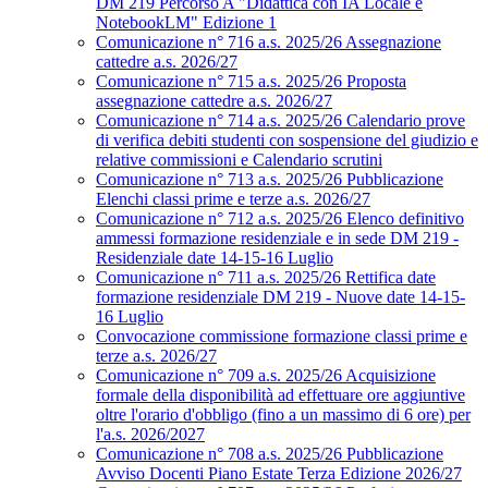
DM 219 Percorso A "Didattica con IA Locale e
NotebookLM" Edizione 1
Comunicazione n° 716 a.s. 2025/26 Assegnazione
cattedre a.s. 2026/27
Comunicazione n° 715 a.s. 2025/26 Proposta
assegnazione cattedre a.s. 2026/27
Comunicazione n° 714 a.s. 2025/26 Calendario prove
di verifica debiti studenti con sospensione del giudizio e
relative commissioni e Calendario scrutini
Comunicazione n° 713 a.s. 2025/26 Pubblicazione
Elenchi classi prime e terze a.s. 2026/27
Comunicazione n° 712 a.s. 2025/26 Elenco definitivo
ammessi formazione residenziale e in sede DM 219 -
Residenziale date 14-15-16 Luglio
Comunicazione n° 711 a.s. 2025/26 Rettifica date
formazione residenziale DM 219 - Nuove date 14-15-
16 Luglio
Convocazione commissione formazione classi prime e
terze a.s. 2026/27
Comunicazione n° 709 a.s. 2025/26 Acquisizione
formale della disponibilità ad effettuare ore aggiuntive
oltre l'orario d'obbligo (fino a un massimo di 6 ore) per
l'a.s. 2026/2027
Comunicazione n° 708 a.s. 2025/26 Pubblicazione
Avviso Docenti Piano Estate Terza Edizione 2026/27