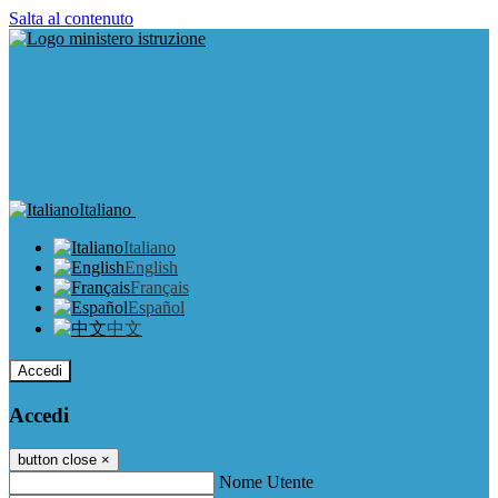
Salta al contenuto
Italiano
Italiano
English
Français
Español
中文
Accedi
Accedi
button close
×
Nome Utente