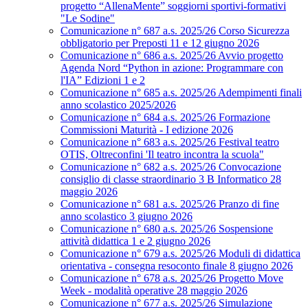
progetto “AllenaMente” soggiorni sportivi‑formativi
"Le Sodine"
Comunicazione n° 687 a.s. 2025/26 Corso Sicurezza
obbligatorio per Preposti 11 e 12 giugno 2026
Comunicazione n° 686 a.s. 2025/26 Avvio progetto
Agenda Nord “Python in azione: Programmare con
l'IA” Edizioni 1 e 2
Comunicazione n° 685 a.s. 2025/26 Adempimenti finali
anno scolastico 2025/2026
Comunicazione n° 684 a.s. 2025/26 Formazione
Commissioni Maturità - I edizione 2026
Comunicazione n° 683 a.s. 2025/26 Festival teatro
OTIS, Oltreconfini 'Il teatro incontra la scuola"
Comunicazione n° 682 a.s. 2025/26 Convocazione
consiglio di classe straordinario 3 B Informatico 28
maggio 2026
Comunicazione n° 681 a.s. 2025/26 Pranzo di fine
anno scolastico 3 giugno 2026
Comunicazione n° 680 a.s. 2025/26 Sospensione
attività didattica 1 e 2 giugno 2026
Comunicazione n° 679 a.s. 2025/26 Moduli di didattica
orientativa - consegna resoconto finale 8 giugno 2026
Comunicazione n° 678 a.s. 2025/26 Progetto Move
Week - modalità operative 28 maggio 2026
Comunicazione n° 677 a.s. 2025/26 Simulazione