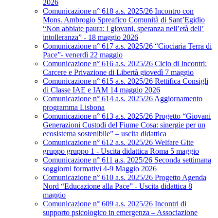
2026
Comunicazione n° 618 a.s. 2025/26 Incontro con
Mons. Ambrogio Spreafico Comunità di Sant’Egidio
“Non abbiate paura: i giovani, speranza nell’età dell’
intolleranza” - 18 maggio 2026
Comunicazione n° 617 a.s. 2025/26 “Ciociaria Terra di
Pace”- venerdì 22 maggio
Comunicazione n° 616 a.s. 2025/26 Ciclo di Incontri:
Carcere e Privazione di Libertà giovedì 7 maggio
Comunicazione n° 615 a.s. 2025/26 Rettifica Consigli
di Classe IAE e IAM 14 maggio 2026
Comunicazione n° 614 a.s. 2025/26 Aggiornamento
programma Lisbona
Comunicazione n° 613 a.s. 2025/26 Progetto “Giovani
Generazioni Custodi del Fiume Cosa: sinergie per un
ecosistema sostenibile” – uscita didattica
Comunicazione n° 612 a.s. 2025/26 Welfare Gite
gruppo gruppo 1 - Uscita didattica Roma 5 maggio
Comunicazione n° 611 a.s. 2025/26 Seconda settimana
soggiorni formativi 4-9 Maggio 2026
Comunicazione n° 610 a.s. 2025/26 Progetto Agenda
Nord “Educazione alla Pace” - Uscita didattica 8
maggio
Comunicazione n° 609 a.s. 2025/26 Incontri di
supporto psicologico in emergenza – Associazione