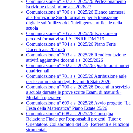
Comunicazione n° 707 a.s. 2025/26 Perfezionamento
iscrizione classi prime a.s. 2026/27
Comunicazione n° 706 a.s. 2025/26 Elenco ammessi
alla formazione Snodi formativi per la transizione
digitale sull’utilizzo dell’intelligenza artificiale nella
scuola
Comunicazione n° 705 a.s. 2025/26 Iscrizione ai
percorsi formativi su I.A. PNRR DM 219
Comunicazione n° 704 a.s. 2025/26 Piano Ferie
Docenti a.s. 2025/26
Comunicazione n° 703 a.s. 2025/26 Rendicontazione
attività aggiuntive docenti a.s. 2025/2026
Comunicazione n° 702 a.s. 2025/26 Quadri orari nuovi
quadriennali
Comunicazione n° 701 a.s. 2025/26 Attribuzione aule
per le commissioni degli Esami di Stato 2026
Comunicazione n° 700 a.s. 2025/26 Docenti in servizio
a scuola durante le prove scritte Esami di maturità -
Modalità operative
Comunicazione n° 699 a.s. 2025/26 Avvio progetto “La
Festa della Matematica” Piano Estate 25/26
Comunicazione n° 698 a.s. 2025/26 Consegna
Relazione Finale per Responsabili progetti, Tutor e
Orientatore, Collaboratori del DS, Referenti e Funzioni
strumentali