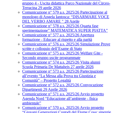
gruppo 4 - Uscita didattica Parco Nazionale del Circeo-
Terracina 29 aprile 2026
Comunicazione n° 579 a.s. 2025/26 Partecipazione al
monologo di Angela Iantosca: “DISARMARE VOCE
DEL VERBO AMARE " 28 Aprile
Comunicazione n° 578 a.s. 2025/26 Quarta fase
sperimentazione” MATEMATICA SUPER PIATTA”
Comunicazione n° 577 a.s. 2025/26 Apertura
formazione - Educare al rispetto e alla parità
Comunicazione n° 576 a.s. 2025/26 Simulazione Prove
scritte e colloquio dell’Esame di Stato
Comunicazione n° 575 a.s. 2025/26 Welfare Gite -
Secondo gruppo uscite programmate
Comunicazione n° 574 a.s. 2025/26 Visita alunni
Scuola Primaria De Mattaheis 27 aprile 2026
Comunicazione n° 573 a.s. 2025/26 Partecipazione
all’evento “La Messa alla Prova tra Giustizia e
Comunità” – Progetto Legalità
Comunicazione n° 572 a.s. 2025/26 Convocazione
Dipartimenti 29 Aprile 2026
Comunicazione n° 571 a.s. 2025/26 Avvio progetto
Agenda Nord “Educazione all’ambiente - fisica
ambientale”
Comunicazione n° 570 a.s. 2025/26 Avvio progetto
“Giovani Generazioni Custodi del Fiume Cosa: sinergie