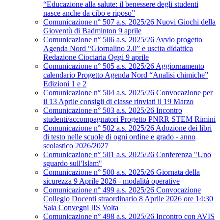
“Educazione alla salute: il benessere degli studenti
nasce anche da cibo e riposo”
Comunicazione n° 507 a.s. 2025/26 Nuovi Giochi della
Gioventù di Badminton 9 aprile
Comunicazione n° 506 a.s. 2025/26 Avvio progetto
Agenda Nord “Giornalino 2.0” e uscita didattica
Redazione Ciociaria Oggi 9 aprile
Comunicazione n° 505 a.s. 2025/26 Aggiornamento
calendario Progetto Agenda Nord “Analisi chimiche”
Edizioni 1 e 2
Comunicazione n° 504 a.s. 2025/26 Convocazione per
il 13 Aprile consigli di classe rinviati il 19 Marzo
Comunicazione n° 503 a.s. 2025/26 Incontro
studenti/accompagnatori Progetto PNRR STEM Rimini
Comunicazione n° 502 a.s. 2025/26 Adozione dei libri
di testo nelle scuole di ogni ordine e grado - anno
scolastico 2026/2027
Comunicazione n° 501 a.s. 2025/26 Conferenza "Uno
sguardo sull'Islam"
Comunicazione n° 500 a.s. 2025/26 Giornata della
sicurezza 9 Aprile 2026 - modalità operative
Comunicazione n° 499 a.s. 2025/26 Convocazione
Collegio Docenti straordinario 8 Aprile 2026 ore 14:30
Sala Convegni IIS Volta
Comunicazione n° 498 a.s. 2025/26 Incontro con AVIS