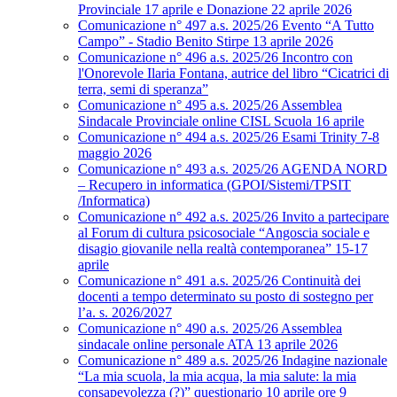
Provinciale 17 aprile e Donazione 22 aprile 2026
Comunicazione n° 497 a.s. 2025/26 Evento “A Tutto
Campo” - Stadio Benito Stirpe 13 aprile 2026
Comunicazione n° 496 a.s. 2025/26 Incontro con
l'Onorevole Ilaria Fontana, autrice del libro “Cicatrici di
terra, semi di speranza”
Comunicazione n° 495 a.s. 2025/26 Assemblea
Sindacale Provinciale online CISL Scuola 16 aprile
Comunicazione n° 494 a.s. 2025/26 Esami Trinity 7-8
maggio 2026
Comunicazione n° 493 a.s. 2025/26 AGENDA NORD
– Recupero in informatica (GPOI/Sistemi/TPSIT
/Informatica)
Comunicazione n° 492 a.s. 2025/26 Invito a partecipare
al Forum di cultura psicosociale “Angoscia sociale e
disagio giovanile nella realtà contemporanea” 15-17
aprile
Comunicazione n° 491 a.s. 2025/26 Continuità dei
docenti a tempo determinato su posto di sostegno per
l’a. s. 2026/2027
Comunicazione n° 490 a.s. 2025/26 Assemblea
sindacale online personale ATA 13 aprile 2026
Comunicazione n° 489 a.s. 2025/26 Indagine nazionale
“La mia scuola, la mia acqua, la mia salute: la mia
consapevolezza (?)” questionario 10 aprile ore 9