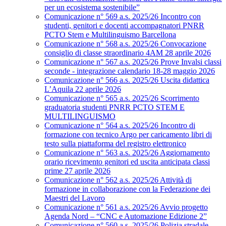
per un ecosistema sostenibile”
Comunicazione n° 569 a.s. 2025/26 Incontro con
studenti, genitori e docenti accompagnatori PNRR
PCTO Stem e Multilinguismo Barcellona
Comunicazione n° 568 a.s. 2025/26 Convocazione
consiglio di classe straordinario 4AM 28 aprile 2026
Comunicazione n° 567 a.s. 2025/26 Prove Invalsi classi
seconde - integrazione calendario 18-28 maggio 2026
Comunicazione n° 566 a.s. 2025/26 Uscita didattica
L’Aquila 22 aprile 2026
Comunicazione n° 565 a.s. 2025/26 Scorrimento
graduatoria studenti PNRR PCTO STEM E
MULTILINGUISMO
Comunicazione n° 564 a.s. 2025/26 Incontro di
formazione con tecnico Argo per caricamento libri di
testo sulla piattaforma del registro elettronico
Comunicazione n° 563 a.s. 2025/26 Aggiornamento
orario ricevimento genitori ed uscita anticipata classi
prime 27 aprile 2026
Comunicazione n° 562 a.s. 2025/26 Attività di
formazione in collaborazione con la Federazione dei
Maestri del Lavoro
Comunicazione n° 561 a.s. 2025/26 Avvio progetto
Agenda Nord – “CNC e Automazione Edizione 2”
Comunicazione n° 560 a.s. 2025/26 Polizia stradale