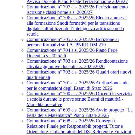
Avviso Docenti Piano Estate Terza Edizione 2026/27
Comunicazione n° 707 a.s. 2025/26 Perfezionamento
iscrizione classi prime a.s. 2026/27
Comunicazione n° 706 a.s. 2025/26 Elenco ammessi
alla formazione Snodi formativi per la transizione
digitale sull’utilizzo dell’intelligenza artificiale nella
scuola
Comunicazione n° 705 a.s. 2025/26 Iscrizione ai
percorsi formativi su I.A. PNRR DM 219
Comunicazione n° 704 a.s. 2025/26 Piano Ferie
Docenti a.s. 2025/26
Comunicazione n° 703 a.s. 2025/26 Rendicontazione
attività aggiuntive docenti a.s. 2025/2026
Comunicazione n° 702 a.s. 2025/26 Quadri orari nuovi
quadriennali
Comunicazione n° 701 a.s. 2025/26 Attribuzione aule
per le commissioni degli Esami di Stato 2026
Comunicazione n° 700 a.s. 2025/26 Docenti in servizio
a scuola durante le prove scritte Esami di maturità -
Modalità operative
Comunicazione n° 699 a.s. 2025/26 Avvio progetto “La
Festa della Matematica” Piano Estate 25/26
Comunicazione n° 698 a.s. 2025/26 Consegna
Relazione Finale per Responsabili progetti, Tutor e
Orientatore, Collaboratori del DS, Referenti e Funzioni