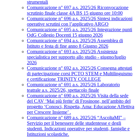
strumentali
Comunicazione n° 697 a.s. 2025/26 Riconvocazione
scrutinio finale classe 4A BS 15 giugno ore 10:00
Comunicazione n° 696 a.s. 2025/26 Sintesi indicazioni
operative scrutini con l’applicativo ARGO
Comunicazione n° 695 a.s. 2025/26 Integrazione punti
OdG Collegio Docenti 15 giugno 2026
Comunicazione n° 694 a.s. 2025/26 Assemblea di
Istituto e festa di fine anno 8 Giugno 2026
Comunicazione n° 693 a.s. 2025/26 Assistenza
specialistica per supporto allo studio - giugno/luglio
2026
Comunicazione n° 692 a.s. 2025/26 Consegna attestati
di partecipazione corsi PCTO STEM e Multilinguismo
e certificazione TRINITY COLLEGE
Comunicazione n° 691 a.s. 2025/26 Laboratorio
teatrale a.s. 2025/26, spettacolo finale
Comunicazione n° 690 a.s. 2025/26 Visita della sede
del CAV ‘Mai più ferite’ di Frosinone, nell’ambito del
progetto ‘Conosci, Rispetta, Ama: Educazione Affettiva
per Crescere Insieme’ .
Comunicazione n° 689 a.s. 2025/26 “AscoltaMI” –
Servizio per il benessere delle studentesse e degli
studenti. Indicazioni operative per studenti, famiglie e
Istituzioni scolastiche.