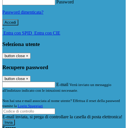
Password
Password dimenticata?
-
Entra con SPID
Entra con CIE
Seleziona utente
button close
×
Recupero password
button close
×
E-mail
Verrà inviato un messaggio
all'indirizzo indicato con le istruzioni necessarie.
Non hai una e-mail associata al nome utente? Effettua il reset della password
tramite la
Login Spaggiari
E-mail inviata, si prega di controllare la casella di posta elettronica!
Errore