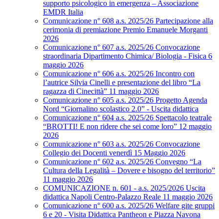
supporto psicologico in emergenza – Associazione
EMDR Italia
Comunicazione n° 608 a.s. 2025/26 Partecipazione alla
cerimonia di premiazione Premio Emanuele Morganti
2026
Comunicazione n° 607 a.s. 2025/26 Convocazione
straordinaria Dipartimento Chimica/ Biologia - Fisica 6
maggio 2026
Comunicazione n° 606 a.s. 2025/26 Incontro con
l’autrice Silvia Cinelli e presentazione del libro “La
ragazza di Cinecittà” 11 maggio 2026
Comunicazione n° 605 a.s. 2025/26 Progetto Agenda
Nord “Giornalino scolastico 2.0” - Uscita didattica
Comunicazione n° 604 a.s. 2025/26 Spettacolo teatrale
“BROTTI! E non ridere che sei come loro” 12 maggio
2026
Comunicazione n° 603 a.s. 2025/26 Convocazione
Collegio dei Docenti venerdì 15 Maggio 2026
Comunicazione n° 602 a.s. 2025/26 Convegno “La
Cultura della Legalità – Dovere e bisogno del territorio”
11 maggio 2026
COMUNICAZIONE n. 601 - a.s. 2025/2026 Uscita
didattica Napoli Centro-Palazzo Reale 11 maggio 2026
Comunicazione n° 600 a.s. 2025/26 Welfare gite gruppi
6 e 20 - Visita Didattica Pantheon e Piazza Navona