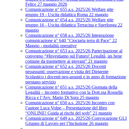
Felice 27 maggio 2026
Comunicazione n° 655 a.s. 2025/26 Welfare gite
gruppo 19 - Uscita didattica Roma 22 maggio
Comunicazione n° 654 a.s. 2025/26 Welfare gite
gruppo 16 - Uscita didattica Terracina e Sperlonga 22
maggio
Comunicazione n° 658 a.s. 2025/26 Integrazione
comunicazione n° 640 "Ciociaria terra di Pace" 22
Maggio - modalità operative
Comunicazione n° 653 a.s. 2025/26 Partecipazione al
convegno “#Investiamo sul Futuro! Legalità, un bene
comune da trasmettere ai giovani” 21 maggio
Comunicazione n° 652 a.s. 2025/26 Docenti
neoassunti: osservazione e visita del Dirigente
Scolastico i docenti neo-assunti e in anno di formazione
prestano servizio
Comunicazione n° 651 a.s. 2025/26 Giornata della
Legalità – incontro formativo con la Dott.ssa Rossella
Ricca e l’Avv. Mario Di Sora 25 maggio
Comunicazione n° 650 a.s. 2025/26 Incontro con
l’autore Luca Volpe – Presentazione del libro
“ONLINE! Guida ai rischi del web” 21 maggio
Comunicazione n° 649 a.s. 2025/26 Convocazione GLI
Gruppo di Lavoro per l’Inclusione 26 maggio