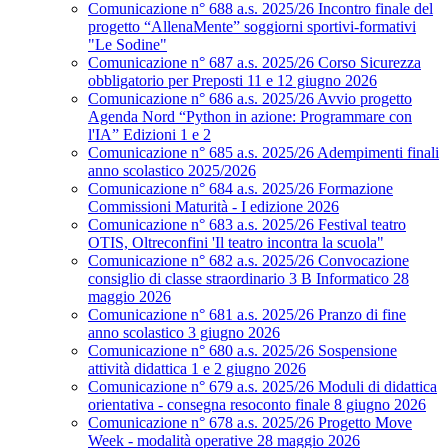
Comunicazione n° 688 a.s. 2025/26 Incontro finale del
progetto “AllenaMente” soggiorni sportivi‑formativi
"Le Sodine"
Comunicazione n° 687 a.s. 2025/26 Corso Sicurezza
obbligatorio per Preposti 11 e 12 giugno 2026
Comunicazione n° 686 a.s. 2025/26 Avvio progetto
Agenda Nord “Python in azione: Programmare con
l'IA” Edizioni 1 e 2
Comunicazione n° 685 a.s. 2025/26 Adempimenti finali
anno scolastico 2025/2026
Comunicazione n° 684 a.s. 2025/26 Formazione
Commissioni Maturità - I edizione 2026
Comunicazione n° 683 a.s. 2025/26 Festival teatro
OTIS, Oltreconfini 'Il teatro incontra la scuola"
Comunicazione n° 682 a.s. 2025/26 Convocazione
consiglio di classe straordinario 3 B Informatico 28
maggio 2026
Comunicazione n° 681 a.s. 2025/26 Pranzo di fine
anno scolastico 3 giugno 2026
Comunicazione n° 680 a.s. 2025/26 Sospensione
attività didattica 1 e 2 giugno 2026
Comunicazione n° 679 a.s. 2025/26 Moduli di didattica
orientativa - consegna resoconto finale 8 giugno 2026
Comunicazione n° 678 a.s. 2025/26 Progetto Move
Week - modalità operative 28 maggio 2026