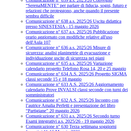
Comunicazione n° 639 a.s. 2025/26 Convegno
“SerenaMENTE” per parlare di fiducia, sogni, futuro e
relazioni che proteggono, anche quando il presente
sembra difficile
Comunicazione n° 638 a.s. 2025/26 Uscita didattica
presso SINESTESIA - 15 maggio 2026
Comunicazione n° 637 a.s. 2025/26 Pubblicazione
orario aggiornato con modifiche relative all'uso
dell'Aula 107
Comunicazione n° 636 a.s. 2025/26 Misure di
sicurezza: analisi planimetrie di evacuazione e
individuazione uscite di sicurezza nei piani
Comunicazione n° 635 a.s. 2025/26 Variazione
calendario progetto Telefono Rosa 14, 20 e 25 maggio
Comunicazione n° 634 A.S. 2025/26 Progetto SIGMA
classi seconde 15 e 18 maggio
Comunicazione n° 633 A.S. 2025/26 Aggiornamento
calendario Prove INVALSI classi seconde con turni dei
somministratori
Comunicazione n° 632 A.S. 2025/26 Incontro con
l’autrice Amalia Perfetti e presentazione del libro
“Partigiane” 20 maggio 2026
Comunicazione n° 631 a.s. 2025/26 Secondo turno
Esami integrativi a.s. 2025/26 - 19 maggio 2026
Comunicazione n° 630 Terza settimana soggiorni