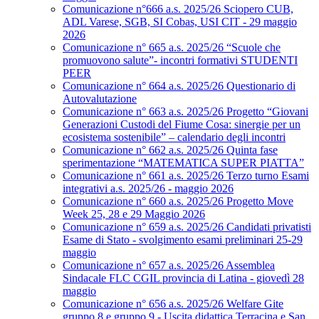
Comunicazione n°666 a.s. 2025/26 Sciopero CUB,
ADL Varese, SGB, SI Cobas, USI CIT - 29 maggio
2026
Comunicazione n° 665 a.s. 2025/26 “Scuole che
promuovono salute”- incontri formativi STUDENTI
PEER
Comunicazione n° 664 a.s. 2025/26 Questionario di
Autovalutazione
Comunicazione n° 663 a.s. 2025/26 Progetto “Giovani
Generazioni Custodi del Fiume Cosa: sinergie per un
ecosistema sostenibile” – calendario degli incontri
Comunicazione n° 662 a.s. 2025/26 Quinta fase
sperimentazione “MATEMATICA SUPER PIATTA”
Comunicazione n° 661 a.s. 2025/26 Terzo turno Esami
integrativi a.s. 2025/26 - maggio 2026
Comunicazione n° 660 a.s. 2025/26 Progetto Move
Week 25, 28 e 29 Maggio 2026
Comunicazione n° 659 a.s. 2025/26 Candidati privatisti
Esame di Stato - svolgimento esami preliminari 25-29
maggio
Comunicazione n° 657 a.s. 2025/26 Assemblea
Sindacale FLC CGIL provincia di Latina - giovedì 28
maggio
Comunicazione n° 656 a.s. 2025/26 Welfare Gite
gruppo 8 e gruppo 9 - Uscita didattica Terracina e San