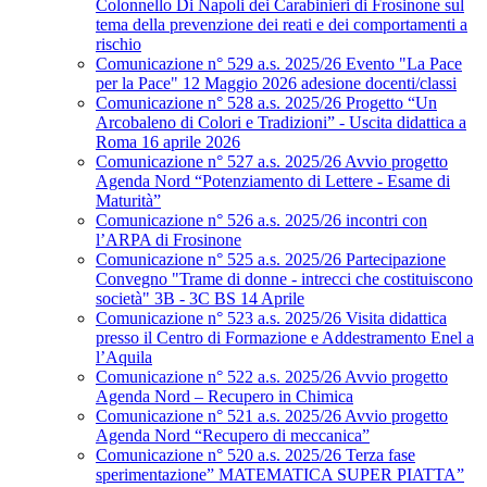
Colonnello Di Napoli dei Carabinieri di Frosinone sul
tema della prevenzione dei reati e dei comportamenti a
rischio
Comunicazione n° 529 a.s. 2025/26 Evento "La Pace
per la Pace" 12 Maggio 2026 adesione docenti/classi
Comunicazione n° 528 a.s. 2025/26 Progetto “Un
Arcobaleno di Colori e Tradizioni” - Uscita didattica a
Roma 16 aprile 2026
Comunicazione n° 527 a.s. 2025/26 Avvio progetto
Agenda Nord “Potenziamento di Lettere - Esame di
Maturità”
Comunicazione n° 526 a.s. 2025/26 incontri con
l’ARPA di Frosinone
Comunicazione n° 525 a.s. 2025/26 Partecipazione
Convegno "Trame di donne - intrecci che costituiscono
società" 3B - 3C BS 14 Aprile
Comunicazione n° 523 a.s. 2025/26 Visita didattica
presso il Centro di Formazione e Addestramento Enel a
l’Aquila
Comunicazione n° 522 a.s. 2025/26 Avvio progetto
Agenda Nord – Recupero in Chimica
Comunicazione n° 521 a.s. 2025/26 Avvio progetto
Agenda Nord “Recupero di meccanica”
Comunicazione n° 520 a.s. 2025/26 Terza fase
sperimentazione” MATEMATICA SUPER PIATTA”