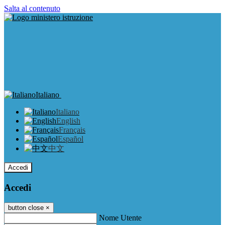
Salta al contenuto
Italiano
Italiano
English
Français
Español
中文
Accedi
Accedi
button close
×
Nome Utente