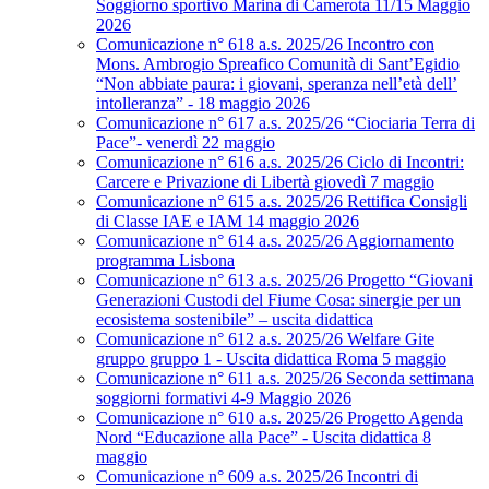
Soggiorno sportivo Marina di Camerota 11/15 Maggio
2026
Comunicazione n° 618 a.s. 2025/26 Incontro con
Mons. Ambrogio Spreafico Comunità di Sant’Egidio
“Non abbiate paura: i giovani, speranza nell’età dell’
intolleranza” - 18 maggio 2026
Comunicazione n° 617 a.s. 2025/26 “Ciociaria Terra di
Pace”- venerdì 22 maggio
Comunicazione n° 616 a.s. 2025/26 Ciclo di Incontri:
Carcere e Privazione di Libertà giovedì 7 maggio
Comunicazione n° 615 a.s. 2025/26 Rettifica Consigli
di Classe IAE e IAM 14 maggio 2026
Comunicazione n° 614 a.s. 2025/26 Aggiornamento
programma Lisbona
Comunicazione n° 613 a.s. 2025/26 Progetto “Giovani
Generazioni Custodi del Fiume Cosa: sinergie per un
ecosistema sostenibile” – uscita didattica
Comunicazione n° 612 a.s. 2025/26 Welfare Gite
gruppo gruppo 1 - Uscita didattica Roma 5 maggio
Comunicazione n° 611 a.s. 2025/26 Seconda settimana
soggiorni formativi 4-9 Maggio 2026
Comunicazione n° 610 a.s. 2025/26 Progetto Agenda
Nord “Educazione alla Pace” - Uscita didattica 8
maggio
Comunicazione n° 609 a.s. 2025/26 Incontri di