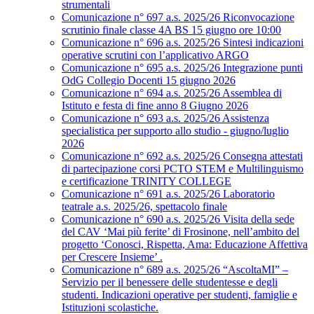
strumentali
Comunicazione n° 697 a.s. 2025/26 Riconvocazione
scrutinio finale classe 4A BS 15 giugno ore 10:00
Comunicazione n° 696 a.s. 2025/26 Sintesi indicazioni
operative scrutini con l’applicativo ARGO
Comunicazione n° 695 a.s. 2025/26 Integrazione punti
OdG Collegio Docenti 15 giugno 2026
Comunicazione n° 694 a.s. 2025/26 Assemblea di
Istituto e festa di fine anno 8 Giugno 2026
Comunicazione n° 693 a.s. 2025/26 Assistenza
specialistica per supporto allo studio - giugno/luglio
2026
Comunicazione n° 692 a.s. 2025/26 Consegna attestati
di partecipazione corsi PCTO STEM e Multilinguismo
e certificazione TRINITY COLLEGE
Comunicazione n° 691 a.s. 2025/26 Laboratorio
teatrale a.s. 2025/26, spettacolo finale
Comunicazione n° 690 a.s. 2025/26 Visita della sede
del CAV ‘Mai più ferite’ di Frosinone, nell’ambito del
progetto ‘Conosci, Rispetta, Ama: Educazione Affettiva
per Crescere Insieme’ .
Comunicazione n° 689 a.s. 2025/26 “AscoltaMI” –
Servizio per il benessere delle studentesse e degli
studenti. Indicazioni operative per studenti, famiglie e
Istituzioni scolastiche.