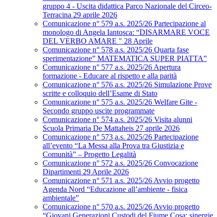
gruppo 4 - Uscita didattica Parco Nazionale del Circeo-
Terracina 29 aprile 2026
Comunicazione n° 579 a.s. 2025/26 Partecipazione al
monologo di Angela Iantosca: “DISARMARE VOCE
DEL VERBO AMARE " 28 Aprile
Comunicazione n° 578 a.s. 2025/26 Quarta fase
sperimentazione” MATEMATICA SUPER PIATTA”
Comunicazione n° 577 a.s. 2025/26 Apertura
formazione - Educare al rispetto e alla parità
Comunicazione n° 576 a.s. 2025/26 Simulazione Prove
scritte e colloquio dell’Esame di Stato
Comunicazione n° 575 a.s. 2025/26 Welfare Gite -
Secondo gruppo uscite programmate
Comunicazione n° 574 a.s. 2025/26 Visita alunni
Scuola Primaria De Mattaheis 27 aprile 2026
Comunicazione n° 573 a.s. 2025/26 Partecipazione
all’evento “La Messa alla Prova tra Giustizia e
Comunità” – Progetto Legalità
Comunicazione n° 572 a.s. 2025/26 Convocazione
Dipartimenti 29 Aprile 2026
Comunicazione n° 571 a.s. 2025/26 Avvio progetto
Agenda Nord “Educazione all’ambiente - fisica
ambientale”
Comunicazione n° 570 a.s. 2025/26 Avvio progetto
“Giovani Generazioni Custodi del Fiume Cosa: sinergie