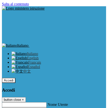
Salta al contenuto
Italiano
Italiano
English
Français
Español
中文
Accedi
Accedi
button close
×
Nome Utente