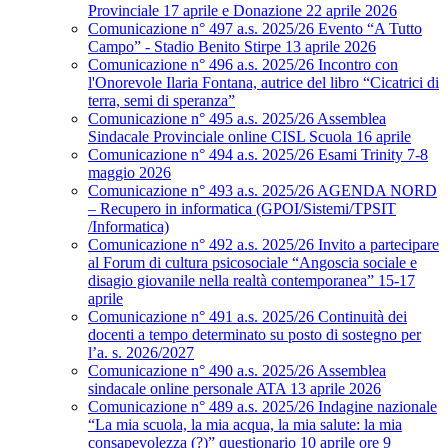
Provinciale 17 aprile e Donazione 22 aprile 2026
Comunicazione n° 497 a.s. 2025/26 Evento “A Tutto
Campo” - Stadio Benito Stirpe 13 aprile 2026
Comunicazione n° 496 a.s. 2025/26 Incontro con
l'Onorevole Ilaria Fontana, autrice del libro “Cicatrici di
terra, semi di speranza”
Comunicazione n° 495 a.s. 2025/26 Assemblea
Sindacale Provinciale online CISL Scuola 16 aprile
Comunicazione n° 494 a.s. 2025/26 Esami Trinity 7-8
maggio 2026
Comunicazione n° 493 a.s. 2025/26 AGENDA NORD
– Recupero in informatica (GPOI/Sistemi/TPSIT
/Informatica)
Comunicazione n° 492 a.s. 2025/26 Invito a partecipare
al Forum di cultura psicosociale “Angoscia sociale e
disagio giovanile nella realtà contemporanea” 15-17
aprile
Comunicazione n° 491 a.s. 2025/26 Continuità dei
docenti a tempo determinato su posto di sostegno per
l’a. s. 2026/2027
Comunicazione n° 490 a.s. 2025/26 Assemblea
sindacale online personale ATA 13 aprile 2026
Comunicazione n° 489 a.s. 2025/26 Indagine nazionale
“La mia scuola, la mia acqua, la mia salute: la mia
consapevolezza (?)” questionario 10 aprile ore 9