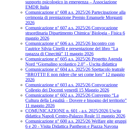
supporto psicologico in emergenza – Associazione
EMDR Italia
Comunicazione n° 608 a.s. 2025/26 Partecipazione alla
cerimonia di premiazione Premio Emanuele Morganti
2026
Comunicazione n° 607 a.s. 2025/26 Convocazione
straordinaria Dipartimento Chimica/ Biologia - Fisica 6
maggio 2026
Comunicazione n° 606 a.s. 2025/26 Incontro con
l’autrice Silvia Cinelli e presentazione del libro “La
ragazza di Cinecittà” 11 maggio 2026
Comunicazione n° 605 a.s. 2025/26 Progetto Agenda
Nord “Giornalino scolastico 2.0” - Uscita didattica
Comunicazione n° 604 a.s. 2025/26 Spettacolo teatrale
“BROTTI! E non ridere che sei come loro” 12 maggio
2026
Comunicazione n° 603 a.s. 2025/26 Convocazione
Collegio dei Docenti venerdì 15 Maggio 2026
Comunicazione n° 602 a.s. 2025/26 Convegno “La
Cultura della Legalità – Dovere e bisogno del territorio”
11 maggio 2026
COMUNICAZIONE n. 601 - a.s. 2025/2026 Uscita
didattica Napoli Centro-Palazzo Reale 11 maggio 2026
Comunicazione n° 600 a.s. 2025/26 Welfare gite gruppi
6 e 20 - Visita Didattica Pantheon e Piazza Navona