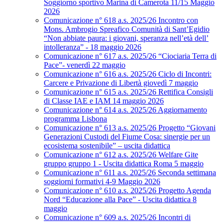
Soggiorno sportivo Marina di Camerota 11/15 Maggio
2026
Comunicazione n° 618 a.s. 2025/26 Incontro con
Mons. Ambrogio Spreafico Comunità di Sant’Egidio
“Non abbiate paura: i giovani, speranza nell’età dell’
intolleranza” - 18 maggio 2026
Comunicazione n° 617 a.s. 2025/26 “Ciociaria Terra di
Pace”- venerdì 22 maggio
Comunicazione n° 616 a.s. 2025/26 Ciclo di Incontri:
Carcere e Privazione di Libertà giovedì 7 maggio
Comunicazione n° 615 a.s. 2025/26 Rettifica Consigli
di Classe IAE e IAM 14 maggio 2026
Comunicazione n° 614 a.s. 2025/26 Aggiornamento
programma Lisbona
Comunicazione n° 613 a.s. 2025/26 Progetto “Giovani
Generazioni Custodi del Fiume Cosa: sinergie per un
ecosistema sostenibile” – uscita didattica
Comunicazione n° 612 a.s. 2025/26 Welfare Gite
gruppo gruppo 1 - Uscita didattica Roma 5 maggio
Comunicazione n° 611 a.s. 2025/26 Seconda settimana
soggiorni formativi 4-9 Maggio 2026
Comunicazione n° 610 a.s. 2025/26 Progetto Agenda
Nord “Educazione alla Pace” - Uscita didattica 8
maggio
Comunicazione n° 609 a.s. 2025/26 Incontri di