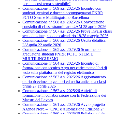
per un ecosistema sostenibile”
Comunicazione n° 569 a.s. 2025/26 Incontro con
studenti, genitori e docenti accompagnatori PNRR
PCTO Stem e Multilinguismo Barcellona
Comunicazione n° 568 a.s. 2025/26 Convocazione
consiglio di classe straordinario 4AM 28 aprile 2026
Comunicazione n° 567 a.s. 2025/26 Prove Invalsi classi
seconde - integrazione calendario 18-28 maggio 2026
Comunicazione n° 566 a.s. 2025/26 Uscita didattica
L’Aquila 22 aprile 2026
Comunicazione n° 565 a.s. 2025/26 Scorrimento
graduatoria studenti PNRR PCTO STEM E
MULTILINGUISMO
Comunicazione n° 564 a.s. 2025/26 Incontro di
formazione con tecnico Argo per caricamento libri di
testo sulla piattaforma del registro elettronico
Comunicazione n° 563 a.s. 2025/26 Aggiornamento
orario ricevimento genitori ed uscita anticipata classi
prime 27 aprile 2026
Comunicazione n° 562 a.s. 2025/26 Attività di
formazione in collaborazione con la Federazione dei
Maestri del Lavoro
Comunicazione n° 561 a.s. 2025/26 Avvio progetto
Agenda Nord – “CNC e Automazione Edizione 2”
Comunicazione n° 560 a.s. 2025/26 Polizia stradale