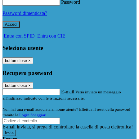
Password
Password dimenticata?
-
Entra con SPID
Entra con CIE
Seleziona utente
button close
×
Recupero password
button close
×
E-mail
Verrà inviato un messaggio
all'indirizzo indicato con le istruzioni necessarie.
Non hai una e-mail associata al nome utente? Effettua il reset della password
tramite la
Login Spaggiari
E-mail inviata, si prega di controllare la casella di posta elettronica!
Errore