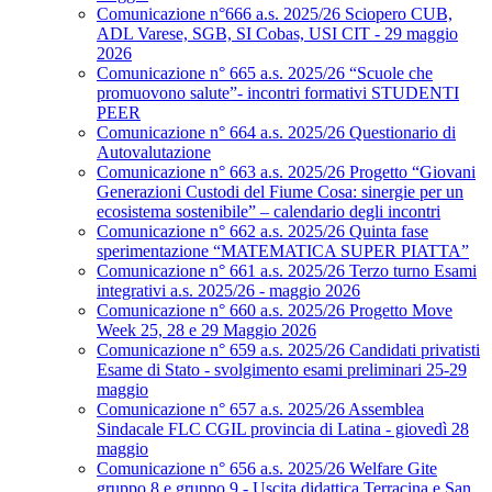
Comunicazione n°666 a.s. 2025/26 Sciopero CUB,
ADL Varese, SGB, SI Cobas, USI CIT - 29 maggio
2026
Comunicazione n° 665 a.s. 2025/26 “Scuole che
promuovono salute”- incontri formativi STUDENTI
PEER
Comunicazione n° 664 a.s. 2025/26 Questionario di
Autovalutazione
Comunicazione n° 663 a.s. 2025/26 Progetto “Giovani
Generazioni Custodi del Fiume Cosa: sinergie per un
ecosistema sostenibile” – calendario degli incontri
Comunicazione n° 662 a.s. 2025/26 Quinta fase
sperimentazione “MATEMATICA SUPER PIATTA”
Comunicazione n° 661 a.s. 2025/26 Terzo turno Esami
integrativi a.s. 2025/26 - maggio 2026
Comunicazione n° 660 a.s. 2025/26 Progetto Move
Week 25, 28 e 29 Maggio 2026
Comunicazione n° 659 a.s. 2025/26 Candidati privatisti
Esame di Stato - svolgimento esami preliminari 25-29
maggio
Comunicazione n° 657 a.s. 2025/26 Assemblea
Sindacale FLC CGIL provincia di Latina - giovedì 28
maggio
Comunicazione n° 656 a.s. 2025/26 Welfare Gite
gruppo 8 e gruppo 9 - Uscita didattica Terracina e San