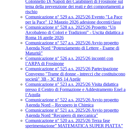
Colonnello Di Napoli dei Carabinieri di Frosinone sul
tema della prevenzione dei reati e dei comportamenti a
rischio
Comunicazione n° 529 a.s. 2025/26 Evento "La Pace
per la Pace" 12 Maggio 2026 adesione docenti/classi
Comunicazione n° 528 a.s. 2025/26 Progetto “Un
Arcobaleno di Colori e Tradizioni” - Uscita didattica a
Roma 16 aprile 2026
Comunicazione n° 527 a.s. 2025/26 Avvio progetto
Agenda Nord “Potenziamento di Lettere - Esame di
Maturità”
Comunicazione n° 526 a.s. 2025/26 incontri con
l’ARPA di Frosinone
Comunicazione n° 525 a.s. 2025/26 Partecipazione
Convegno "Trame di donne - intrecci che costituiscono
società" 3B - 3C BS 14 Aprile
Comunicazione n° 523 a.s. 2025/26 Visita didattica
presso il Centro di Formazione e Addestramento Enel a
l’Aquila
Comunicazione n° 522 a.s. 2025/26 Avvio progetto
Agenda Nord – Recupero in Chimica
Comunicazione n° 521 a.s. 2025/26 Avvio progetto
Agenda Nord “Recupero di meccanica”
Comunicazione n° 520 a.s. 2025/26 Terza fase
sperimentazione” MATEMATICA SUPER PIATTA”