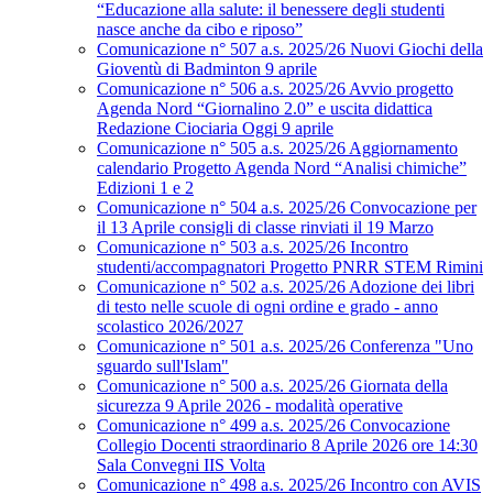
“Educazione alla salute: il benessere degli studenti
nasce anche da cibo e riposo”
Comunicazione n° 507 a.s. 2025/26 Nuovi Giochi della
Gioventù di Badminton 9 aprile
Comunicazione n° 506 a.s. 2025/26 Avvio progetto
Agenda Nord “Giornalino 2.0” e uscita didattica
Redazione Ciociaria Oggi 9 aprile
Comunicazione n° 505 a.s. 2025/26 Aggiornamento
calendario Progetto Agenda Nord “Analisi chimiche”
Edizioni 1 e 2
Comunicazione n° 504 a.s. 2025/26 Convocazione per
il 13 Aprile consigli di classe rinviati il 19 Marzo
Comunicazione n° 503 a.s. 2025/26 Incontro
studenti/accompagnatori Progetto PNRR STEM Rimini
Comunicazione n° 502 a.s. 2025/26 Adozione dei libri
di testo nelle scuole di ogni ordine e grado - anno
scolastico 2026/2027
Comunicazione n° 501 a.s. 2025/26 Conferenza "Uno
sguardo sull'Islam"
Comunicazione n° 500 a.s. 2025/26 Giornata della
sicurezza 9 Aprile 2026 - modalità operative
Comunicazione n° 499 a.s. 2025/26 Convocazione
Collegio Docenti straordinario 8 Aprile 2026 ore 14:30
Sala Convegni IIS Volta
Comunicazione n° 498 a.s. 2025/26 Incontro con AVIS