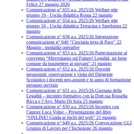
Felice 27 maggio 2026
Comunicazione n° 655 a.s. 2025/26 Welfare gite
gruppo 19 - Uscita didattica Roma 22 maggio
Comunicazione n° 654 a.s. 2025/26 Welfare gite
gruppo 16 - Uscita didattica Terracina e Sperlonga 22
maggio
Comunicazione n° 658 a.s. 2025/26 Integrazione
comunicazione n° 640 "Ciociaria terra di Pace" 22
Maggio - modalità operative
Comunicazione n° 653 a.s. 2025/26 Partecipazione al
convegno “#Investiamo sul Futuro! Legalità, un bene
comune da trasmettere ai giovani” 21 maggio
Comunicazione n° 652 a.s. 2025/26 Docenti
neoassunti: osservazione e visita del Dirigente
Scolastico i docenti neo-assunti e in anno di formazione
prestano servizio
Comunicazione n° 651 a.s. 2025/26 Giornata della
Legalità – incontro formativo con la Dott.ssa Rossella
Ricca e l’Avv. Mario Di Sora 25 maggio
Comunicazione n° 650 a.s. 2025/26 Incontro con
l’autore Luca Volpe – Presentazione del libro
“ONLINE! Guida ai rischi del web” 21 maggio
Comunicazione n° 649 a.s. 2025/26 Convocazione GLI
Gruppo di Lavoro per l’Inclusione 26 maggio