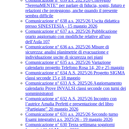
Comunicazione n° 639 a.s. 2025/26 Convegno
“SerenaMENTE” per parlare di fiducia, sogni, futuro e
relazioni che proteggono, anche quando il presente
sembra difficile
Comunicazione n° 638 a.s. 2025/26 Uscita didattica
presso SINESTESIA - 15 maggio 2026
Comunicazione n° 637 a.s. 2025/26 Pubblicazione
orario aggiornato con modifiche relative all'uso
dell'Aula 107
Comunicazione n° 636 a.s. 2025/26 Misure di
sicurezza: analisi planimetrie di evacuazione e
individuazione uscite di sicurezza nei piani
Comunicazione n° 635 a.s. 2025/26 Variazione
calendario progetto Telefono Rosa 14, 20 e 25 maggio
Comunicazione n° 634 A.S. 2025/26 Progetto SIGMA
classi seconde 15 e 18 maggio
Comunicazione n° 633 A.S. 2025/26 Aggiornamento
calendario Prove INVALSI classi seconde con turni dei
somministratori
Comunicazione n° 632 A.S. 2025/26 Incontro con
l’autrice Amalia Perfetti e presentazione del libro
“Partigiane” 20 maggio 2026
Comunicazione n° 631 a.s. 2025/26 Secondo turno
Esami integrativi a.s. 2025/26 - 19 maggio 2026
Comunicazione n° 630 Terza settimana soggiorni