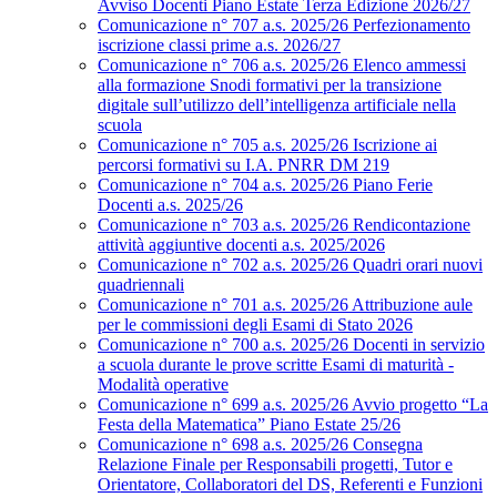
Avviso Docenti Piano Estate Terza Edizione 2026/27
Comunicazione n° 707 a.s. 2025/26 Perfezionamento
iscrizione classi prime a.s. 2026/27
Comunicazione n° 706 a.s. 2025/26 Elenco ammessi
alla formazione Snodi formativi per la transizione
digitale sull’utilizzo dell’intelligenza artificiale nella
scuola
Comunicazione n° 705 a.s. 2025/26 Iscrizione ai
percorsi formativi su I.A. PNRR DM 219
Comunicazione n° 704 a.s. 2025/26 Piano Ferie
Docenti a.s. 2025/26
Comunicazione n° 703 a.s. 2025/26 Rendicontazione
attività aggiuntive docenti a.s. 2025/2026
Comunicazione n° 702 a.s. 2025/26 Quadri orari nuovi
quadriennali
Comunicazione n° 701 a.s. 2025/26 Attribuzione aule
per le commissioni degli Esami di Stato 2026
Comunicazione n° 700 a.s. 2025/26 Docenti in servizio
a scuola durante le prove scritte Esami di maturità -
Modalità operative
Comunicazione n° 699 a.s. 2025/26 Avvio progetto “La
Festa della Matematica” Piano Estate 25/26
Comunicazione n° 698 a.s. 2025/26 Consegna
Relazione Finale per Responsabili progetti, Tutor e
Orientatore, Collaboratori del DS, Referenti e Funzioni