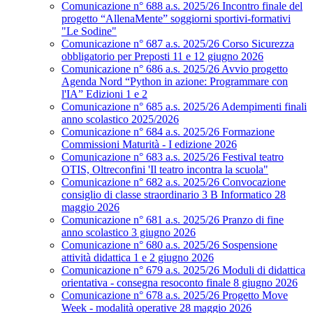
Comunicazione n° 688 a.s. 2025/26 Incontro finale del
progetto “AllenaMente” soggiorni sportivi‑formativi
"Le Sodine"
Comunicazione n° 687 a.s. 2025/26 Corso Sicurezza
obbligatorio per Preposti 11 e 12 giugno 2026
Comunicazione n° 686 a.s. 2025/26 Avvio progetto
Agenda Nord “Python in azione: Programmare con
l'IA” Edizioni 1 e 2
Comunicazione n° 685 a.s. 2025/26 Adempimenti finali
anno scolastico 2025/2026
Comunicazione n° 684 a.s. 2025/26 Formazione
Commissioni Maturità - I edizione 2026
Comunicazione n° 683 a.s. 2025/26 Festival teatro
OTIS, Oltreconfini 'Il teatro incontra la scuola"
Comunicazione n° 682 a.s. 2025/26 Convocazione
consiglio di classe straordinario 3 B Informatico 28
maggio 2026
Comunicazione n° 681 a.s. 2025/26 Pranzo di fine
anno scolastico 3 giugno 2026
Comunicazione n° 680 a.s. 2025/26 Sospensione
attività didattica 1 e 2 giugno 2026
Comunicazione n° 679 a.s. 2025/26 Moduli di didattica
orientativa - consegna resoconto finale 8 giugno 2026
Comunicazione n° 678 a.s. 2025/26 Progetto Move
Week - modalità operative 28 maggio 2026