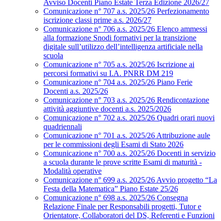
Avviso Docenti Piano Estate Terza Edizione 2026/27
Comunicazione n° 707 a.s. 2025/26 Perfezionamento
iscrizione classi prime a.s. 2026/27
Comunicazione n° 706 a.s. 2025/26 Elenco ammessi
alla formazione Snodi formativi per la transizione
digitale sull’utilizzo dell’intelligenza artificiale nella
scuola
Comunicazione n° 705 a.s. 2025/26 Iscrizione ai
percorsi formativi su I.A. PNRR DM 219
Comunicazione n° 704 a.s. 2025/26 Piano Ferie
Docenti a.s. 2025/26
Comunicazione n° 703 a.s. 2025/26 Rendicontazione
attività aggiuntive docenti a.s. 2025/2026
Comunicazione n° 702 a.s. 2025/26 Quadri orari nuovi
quadriennali
Comunicazione n° 701 a.s. 2025/26 Attribuzione aule
per le commissioni degli Esami di Stato 2026
Comunicazione n° 700 a.s. 2025/26 Docenti in servizio
a scuola durante le prove scritte Esami di maturità -
Modalità operative
Comunicazione n° 699 a.s. 2025/26 Avvio progetto “La
Festa della Matematica” Piano Estate 25/26
Comunicazione n° 698 a.s. 2025/26 Consegna
Relazione Finale per Responsabili progetti, Tutor e
Orientatore, Collaboratori del DS, Referenti e Funzioni