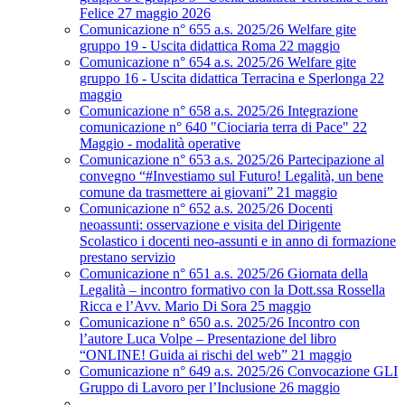
Felice 27 maggio 2026
Comunicazione n° 655 a.s. 2025/26 Welfare gite
gruppo 19 - Uscita didattica Roma 22 maggio
Comunicazione n° 654 a.s. 2025/26 Welfare gite
gruppo 16 - Uscita didattica Terracina e Sperlonga 22
maggio
Comunicazione n° 658 a.s. 2025/26 Integrazione
comunicazione n° 640 "Ciociaria terra di Pace" 22
Maggio - modalità operative
Comunicazione n° 653 a.s. 2025/26 Partecipazione al
convegno “#Investiamo sul Futuro! Legalità, un bene
comune da trasmettere ai giovani” 21 maggio
Comunicazione n° 652 a.s. 2025/26 Docenti
neoassunti: osservazione e visita del Dirigente
Scolastico i docenti neo-assunti e in anno di formazione
prestano servizio
Comunicazione n° 651 a.s. 2025/26 Giornata della
Legalità – incontro formativo con la Dott.ssa Rossella
Ricca e l’Avv. Mario Di Sora 25 maggio
Comunicazione n° 650 a.s. 2025/26 Incontro con
l’autore Luca Volpe – Presentazione del libro
“ONLINE! Guida ai rischi del web” 21 maggio
Comunicazione n° 649 a.s. 2025/26 Convocazione GLI
Gruppo di Lavoro per l’Inclusione 26 maggio