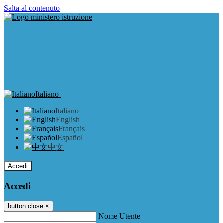
Salta al contenuto
Italiano
Italiano
English
Français
Español
中文
Accedi
Accedi
button close
×
Nome Utente