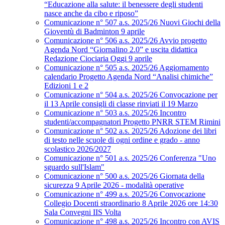
“Educazione alla salute: il benessere degli studenti
nasce anche da cibo e riposo”
Comunicazione n° 507 a.s. 2025/26 Nuovi Giochi della
Gioventù di Badminton 9 aprile
Comunicazione n° 506 a.s. 2025/26 Avvio progetto
Agenda Nord “Giornalino 2.0” e uscita didattica
Redazione Ciociaria Oggi 9 aprile
Comunicazione n° 505 a.s. 2025/26 Aggiornamento
calendario Progetto Agenda Nord “Analisi chimiche”
Edizioni 1 e 2
Comunicazione n° 504 a.s. 2025/26 Convocazione per
il 13 Aprile consigli di classe rinviati il 19 Marzo
Comunicazione n° 503 a.s. 2025/26 Incontro
studenti/accompagnatori Progetto PNRR STEM Rimini
Comunicazione n° 502 a.s. 2025/26 Adozione dei libri
di testo nelle scuole di ogni ordine e grado - anno
scolastico 2026/2027
Comunicazione n° 501 a.s. 2025/26 Conferenza "Uno
sguardo sull'Islam"
Comunicazione n° 500 a.s. 2025/26 Giornata della
sicurezza 9 Aprile 2026 - modalità operative
Comunicazione n° 499 a.s. 2025/26 Convocazione
Collegio Docenti straordinario 8 Aprile 2026 ore 14:30
Sala Convegni IIS Volta
Comunicazione n° 498 a.s. 2025/26 Incontro con AVIS