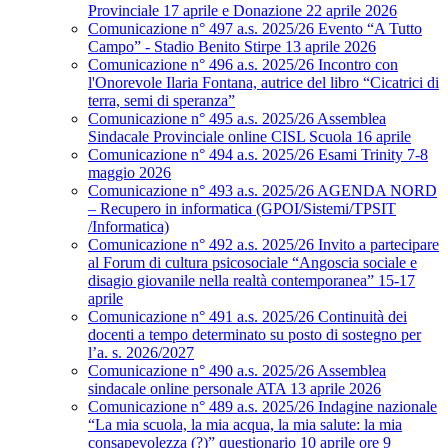
Provinciale 17 aprile e Donazione 22 aprile 2026
Comunicazione n° 497 a.s. 2025/26 Evento “A Tutto
Campo” - Stadio Benito Stirpe 13 aprile 2026
Comunicazione n° 496 a.s. 2025/26 Incontro con
l'Onorevole Ilaria Fontana, autrice del libro “Cicatrici di
terra, semi di speranza”
Comunicazione n° 495 a.s. 2025/26 Assemblea
Sindacale Provinciale online CISL Scuola 16 aprile
Comunicazione n° 494 a.s. 2025/26 Esami Trinity 7-8
maggio 2026
Comunicazione n° 493 a.s. 2025/26 AGENDA NORD
– Recupero in informatica (GPOI/Sistemi/TPSIT
/Informatica)
Comunicazione n° 492 a.s. 2025/26 Invito a partecipare
al Forum di cultura psicosociale “Angoscia sociale e
disagio giovanile nella realtà contemporanea” 15-17
aprile
Comunicazione n° 491 a.s. 2025/26 Continuità dei
docenti a tempo determinato su posto di sostegno per
l’a. s. 2026/2027
Comunicazione n° 490 a.s. 2025/26 Assemblea
sindacale online personale ATA 13 aprile 2026
Comunicazione n° 489 a.s. 2025/26 Indagine nazionale
“La mia scuola, la mia acqua, la mia salute: la mia
consapevolezza (?)” questionario 10 aprile ore 9