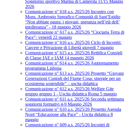
Soggiorno sportivo Marina di Camerota 11/15 Maggio
2026
Comunicazione n° 618 a.s. 2025/26 Incontro con
Mons. Ambrogio Spreafico Comunità di Sant’Egidio
“Non abbiate paura: i giovani, speranza nell’età dell’
intolleranza” - 18 maggio 2026
Comunicazione n° 617 a.s. 2025/26 “Ciociaria Terra di
Pace”- venerdì 22 maggio
Comunicazione n° 616 a.s. 2025/26 Ciclo di Incontri:
Carcere e Privazione di Libertà giovedì 7 maggio
Comunicazione n° 615 a.s. 2025/26 Rettifica Consigli
di Classe IAE e IAM 14 maggio 2026
Comunicazione n° 614 a.s. 2025/26 Aggiornamento
programma Lisbona
Comunicazione n° 613 a.s. 2025/26 Progetto “Giovani
Generazioni Custodi del Fiume Cosa: sinergie per un
ecosistema sostenibile” – uscita didattica
Comunicazione n° 612 a.s. 2025/26 Welfare Gite
gruppo gruppo 1 - Uscita didattica Roma 5 maggio
Comunicazione n° 611 a.s. 2025/26 Seconda settimana
soggiorni formativi 4-9 Maggio 2026
Comunicazione n° 610 a.s. 2025/26 Progetto Agenda
Nord “Educazione alla Pace” - Uscita didattica 8
maggio
Comunicazione n° 609 a.s. 2025/26 Incontri di