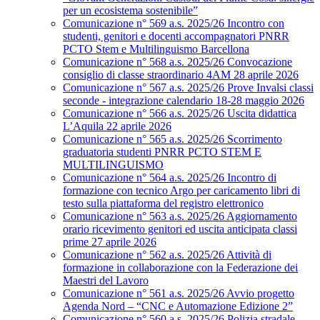
per un ecosistema sostenibile”
Comunicazione n° 569 a.s. 2025/26 Incontro con
studenti, genitori e docenti accompagnatori PNRR
PCTO Stem e Multilinguismo Barcellona
Comunicazione n° 568 a.s. 2025/26 Convocazione
consiglio di classe straordinario 4AM 28 aprile 2026
Comunicazione n° 567 a.s. 2025/26 Prove Invalsi classi
seconde - integrazione calendario 18-28 maggio 2026
Comunicazione n° 566 a.s. 2025/26 Uscita didattica
L’Aquila 22 aprile 2026
Comunicazione n° 565 a.s. 2025/26 Scorrimento
graduatoria studenti PNRR PCTO STEM E
MULTILINGUISMO
Comunicazione n° 564 a.s. 2025/26 Incontro di
formazione con tecnico Argo per caricamento libri di
testo sulla piattaforma del registro elettronico
Comunicazione n° 563 a.s. 2025/26 Aggiornamento
orario ricevimento genitori ed uscita anticipata classi
prime 27 aprile 2026
Comunicazione n° 562 a.s. 2025/26 Attività di
formazione in collaborazione con la Federazione dei
Maestri del Lavoro
Comunicazione n° 561 a.s. 2025/26 Avvio progetto
Agenda Nord – “CNC e Automazione Edizione 2”
Comunicazione n° 560 a.s. 2025/26 Polizia stradale