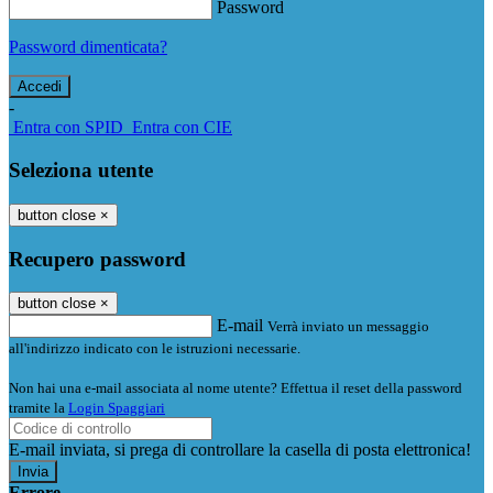
Password
Password dimenticata?
-
Entra con SPID
Entra con CIE
Seleziona utente
button close
×
Recupero password
button close
×
E-mail
Verrà inviato un messaggio
all'indirizzo indicato con le istruzioni necessarie.
Non hai una e-mail associata al nome utente? Effettua il reset della password
tramite la
Login Spaggiari
E-mail inviata, si prega di controllare la casella di posta elettronica!
Errore