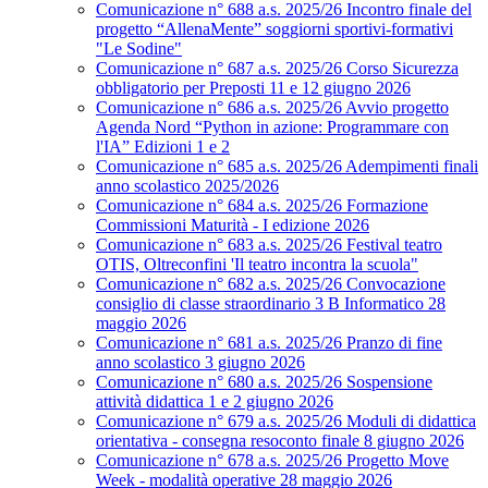
Comunicazione n° 688 a.s. 2025/26 Incontro finale del
progetto “AllenaMente” soggiorni sportivi‑formativi
"Le Sodine"
Comunicazione n° 687 a.s. 2025/26 Corso Sicurezza
obbligatorio per Preposti 11 e 12 giugno 2026
Comunicazione n° 686 a.s. 2025/26 Avvio progetto
Agenda Nord “Python in azione: Programmare con
l'IA” Edizioni 1 e 2
Comunicazione n° 685 a.s. 2025/26 Adempimenti finali
anno scolastico 2025/2026
Comunicazione n° 684 a.s. 2025/26 Formazione
Commissioni Maturità - I edizione 2026
Comunicazione n° 683 a.s. 2025/26 Festival teatro
OTIS, Oltreconfini 'Il teatro incontra la scuola"
Comunicazione n° 682 a.s. 2025/26 Convocazione
consiglio di classe straordinario 3 B Informatico 28
maggio 2026
Comunicazione n° 681 a.s. 2025/26 Pranzo di fine
anno scolastico 3 giugno 2026
Comunicazione n° 680 a.s. 2025/26 Sospensione
attività didattica 1 e 2 giugno 2026
Comunicazione n° 679 a.s. 2025/26 Moduli di didattica
orientativa - consegna resoconto finale 8 giugno 2026
Comunicazione n° 678 a.s. 2025/26 Progetto Move
Week - modalità operative 28 maggio 2026