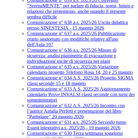
Comunicazione n° 639 a.s. 2025/26 Convegno
“SerenaMENTE” per parlare di fiducia, sogni, futuro e
relazioni che proteggono, anche quando il presente
sembra difficile
Comunicazione n° 638 a.s. 2025/26 Uscita didattica
presso SINESTESIA - 15 maggio 2026
Comunicazione n° 637 a.s. 2025/26 Pubblicazione
orario aggiornato con modifiche relative all'uso
dell'Aula 107
Comunicazione n° 636 a.s. 2025/26 Misure di
sicurezza: analisi planimetrie di evacuazione e
individuazione uscite di sicurezza nei piani
Comunicazione n° 635 a.s. 2025/26 Variazione
calendario progetto Telefono Rosa 14, 20 e 25 maggio
Comunicazione n° 634 A.S. 2025/26 Progetto SIGMA
classi seconde 15 e 18 maggio
Comunicazione n° 633 A.S. 2025/26 Aggiornamento
calendario Prove INVALSI classi seconde con turni dei
somministratori
Comunicazione n° 632 A.S. 2025/26 Incontro con
l’autrice Amalia Perfetti e presentazione del libro
“Partigiane” 20 maggio 2026
Comunicazione n° 631 a.s. 2025/26 Secondo turno
Esami integrativi a.s. 2025/26 - 19 maggio 2026
Comunicazione n° 630 Terza settimana soggiorni