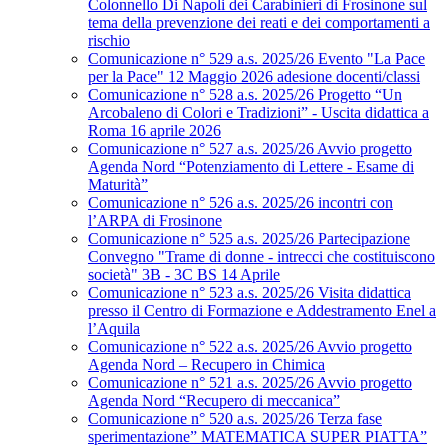
Colonnello Di Napoli dei Carabinieri di Frosinone sul
tema della prevenzione dei reati e dei comportamenti a
rischio
Comunicazione n° 529 a.s. 2025/26 Evento "La Pace
per la Pace" 12 Maggio 2026 adesione docenti/classi
Comunicazione n° 528 a.s. 2025/26 Progetto “Un
Arcobaleno di Colori e Tradizioni” - Uscita didattica a
Roma 16 aprile 2026
Comunicazione n° 527 a.s. 2025/26 Avvio progetto
Agenda Nord “Potenziamento di Lettere - Esame di
Maturità”
Comunicazione n° 526 a.s. 2025/26 incontri con
l’ARPA di Frosinone
Comunicazione n° 525 a.s. 2025/26 Partecipazione
Convegno "Trame di donne - intrecci che costituiscono
società" 3B - 3C BS 14 Aprile
Comunicazione n° 523 a.s. 2025/26 Visita didattica
presso il Centro di Formazione e Addestramento Enel a
l’Aquila
Comunicazione n° 522 a.s. 2025/26 Avvio progetto
Agenda Nord – Recupero in Chimica
Comunicazione n° 521 a.s. 2025/26 Avvio progetto
Agenda Nord “Recupero di meccanica”
Comunicazione n° 520 a.s. 2025/26 Terza fase
sperimentazione” MATEMATICA SUPER PIATTA”