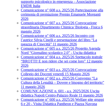
supporto psicologico in emergenza – Associazione
EMDR Italia
Comunicazione n° 608 a.s. 2025/26 Partecipazione alla
cerimonia di premiazione Premio Emanuele Morganti
2026
Comunicazione n° 607 a.s. 2025/26 Convocazione
straordinaria Dipartimento Chimica/ Biologia - Fisica 6
maggio 2026
Comunicazione n° 606 a.s. 2025/26 Incontro con
l’autrice Silvia Cinelli e presentazione del libro “La
ragazza di Cinecittà” 11 maggio 2026
Comunicazione n° 605 a.s. 2025/26 Progetto Agenda
Nord “Giornalino scolastico 2.0” - Uscita didattica
Comunicazione n° 604 a.s. 2025/26 Spettacolo teatrale
“BROTTI! E non ridere che sei come loro” 12 maggio
2026
Comunicazione n° 603 a.s. 2025/26 Convocazione
Collegio dei Docenti venerdì 15 Maggio 2026
Comunicazione n° 602 a.s. 2025/26 Convegno “La
Cultura della Legalità – Dovere e bisogno del territorio”
11 maggio 2026
COMUNICAZIONE n. 601 - a.s. 2025/2026 Uscita
didattica Napoli Centro-Palazzo Reale 11 maggio 2026
Comunicazione n° 600 a.s. 2025/26 Welfare gite gruppi
6 e 20 - Visita Didattica Pantheon e Piazza Navona