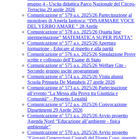
gruppo 4 - Uscita didattica Parco Nazionale del Circeo-
Terracina 29 aprile 2026
Comunicazione n° 579 a.s. 2025/26 Partecipazione al
monologo di Angela Iantosca: “DISARMARE VOCE
DEL VERBO AMARE " 28 Aprile
Comunicazione n° 578 a.s. 2025/26 Quarta fase
sperimentazione” MATEMATICA SUPER PIATTA”
Comunicazione n° 577 a.s. 2025/26 Apertura
formazione - Educare al rispetto e alla parità
Comunicazione n° 576 a.s. 2025/26 Simulazione Prove
scritte e colloquio dell’Esame di Stato
Comunicazione n° 575 a.s. 2025/26 Welfare Gite -
Secondo gruppo uscite programmate
Comunicazione n° 574 a.s. 2025/26 Visita alunni
Scuola Primaria De Mattaheis 27 aprile 2026
Comunicazione n° 573 a.s. 2025/26 Partecipazione
all’evento “La Messa alla Prova tra Giustizia e
Comunità” – Progetto Legalità
Comunicazione n° 572 a.s. 2025/26 Convocazione
Dipartimenti 29 Aprile 2026
Comunicazione n° 571 a.s. 2025/26 Avvio progetto
Agenda Nord “Educazione all’ambiente - fisica
ambientale”
Comunicazione n° 570 a.s. 2025/26 Avvio progetto
“Giovani Generazioni Custodi del Fiume Cosa: sinergie