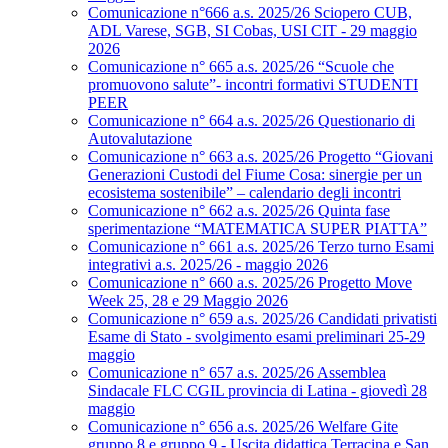
Comunicazione n°666 a.s. 2025/26 Sciopero CUB,
ADL Varese, SGB, SI Cobas, USI CIT - 29 maggio
2026
Comunicazione n° 665 a.s. 2025/26 “Scuole che
promuovono salute”- incontri formativi STUDENTI
PEER
Comunicazione n° 664 a.s. 2025/26 Questionario di
Autovalutazione
Comunicazione n° 663 a.s. 2025/26 Progetto “Giovani
Generazioni Custodi del Fiume Cosa: sinergie per un
ecosistema sostenibile” – calendario degli incontri
Comunicazione n° 662 a.s. 2025/26 Quinta fase
sperimentazione “MATEMATICA SUPER PIATTA”
Comunicazione n° 661 a.s. 2025/26 Terzo turno Esami
integrativi a.s. 2025/26 - maggio 2026
Comunicazione n° 660 a.s. 2025/26 Progetto Move
Week 25, 28 e 29 Maggio 2026
Comunicazione n° 659 a.s. 2025/26 Candidati privatisti
Esame di Stato - svolgimento esami preliminari 25-29
maggio
Comunicazione n° 657 a.s. 2025/26 Assemblea
Sindacale FLC CGIL provincia di Latina - giovedì 28
maggio
Comunicazione n° 656 a.s. 2025/26 Welfare Gite
gruppo 8 e gruppo 9 - Uscita didattica Terracina e San