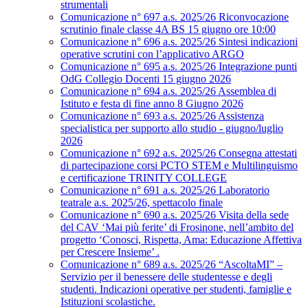
strumentali
Comunicazione n° 697 a.s. 2025/26 Riconvocazione
scrutinio finale classe 4A BS 15 giugno ore 10:00
Comunicazione n° 696 a.s. 2025/26 Sintesi indicazioni
operative scrutini con l’applicativo ARGO
Comunicazione n° 695 a.s. 2025/26 Integrazione punti
OdG Collegio Docenti 15 giugno 2026
Comunicazione n° 694 a.s. 2025/26 Assemblea di
Istituto e festa di fine anno 8 Giugno 2026
Comunicazione n° 693 a.s. 2025/26 Assistenza
specialistica per supporto allo studio - giugno/luglio
2026
Comunicazione n° 692 a.s. 2025/26 Consegna attestati
di partecipazione corsi PCTO STEM e Multilinguismo
e certificazione TRINITY COLLEGE
Comunicazione n° 691 a.s. 2025/26 Laboratorio
teatrale a.s. 2025/26, spettacolo finale
Comunicazione n° 690 a.s. 2025/26 Visita della sede
del CAV ‘Mai più ferite’ di Frosinone, nell’ambito del
progetto ‘Conosci, Rispetta, Ama: Educazione Affettiva
per Crescere Insieme’ .
Comunicazione n° 689 a.s. 2025/26 “AscoltaMI” –
Servizio per il benessere delle studentesse e degli
studenti. Indicazioni operative per studenti, famiglie e
Istituzioni scolastiche.