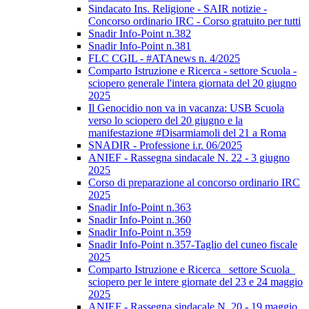
Sindacato Ins. Religione - SAIR notizie -
Concorso ordinario IRC - Corso gratuito per tutti
Snadir Info-Point n.382
Snadir Info-Point n.381
FLC CGIL - #ATAnews n. 4/2025
Comparto Istruzione e Ricerca - settore Scuola -
sciopero generale l'intera giornata del 20 giugno
2025
Il Genocidio non va in vacanza: USB Scuola
verso lo sciopero del 20 giugno e la
manifestazione #Disarmiamoli del 21 a Roma
SNADIR - Professione i.r. 06/2025
ANIEF - Rassegna sindacale N. 22 - 3 giugno
2025
Corso di preparazione al concorso ordinario IRC
2025
Snadir Info-Point n.363
Snadir Info-Point n.360
Snadir Info-Point n.359
Snadir Info-Point n.357-Taglio del cuneo fiscale
2025
Comparto Istruzione e Ricerca_ settore Scuola_
sciopero per le intere giornate del 23 e 24 maggio
2025
ANIEF - Rassegna sindacale N. 20 - 19 maggio