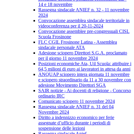
14 e 18 novembre
Rassegna sindacale ANIEF n. 32 - 11 novembre
2024
Convocazione assemblea sindacale territoriale in
videoconferenza per il 20-11-2024
Convocazione assemblee pre-congressuali CISL
Scuola Frosinone
FLC CGIL Frosinone Latina - Assemblea
sindacale personale ATA
Adesione sciopero Direttori S.G.A. proclamato
per il giorno 11 novembre 2024
Posizioni economiche Ata, Uil Scuola: attribuire i
64,5 milioni di euro ai lavoratori in attesa da anni
ANQUAP sciopero intera giornata 11 novembre
e sciopero straordinario da 11 a 30 novembre con
adesione Movimento Direttori SGA
SAIR notizie - Ai docenti di religione - Concorso
ordinario IRC
Comunicato sciopero 11 novembre 2024
Rassegna sindacale ANIEF n. 31 del 04
Novembre 2024
Diritto a indennizzo economico per ferie
assegnate d’ufficio durante i periodi di
sospensione delle lezioni
Rassegna sindacale Anief