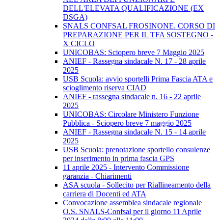
DELL'ELEVATA QUALIFICAZIONE (EX
DSGA)
SNALS CONFSAL FROSINONE. CORSO DI
PREPARAZIONE PER IL TFA SOSTEGNO -
X CICLO
UNICOBAS: Sciopero breve 7 Maggio 2025
ANIEF - Rassegna sindacale N. 17 - 28 aprile
2025
USB Scuola: avvio sportelli Prima Fascia ATA e
scioglimento riserva CIAD
ANIEF - rassegna sindacale n. 16 - 22 aprile
2025
UNICOBAS: Circolare Ministero Funzione
Pubblica - Sciopero breve 7 maggio 2025
ANIEF - Rassegna sindacale N. 15 - 14 aprile
2025
USB Scuola: prenotazione sportello consulenze
per inserimento in prima fascia GPS
11 aprile 2025 - Intervento Commissione
garanzia - Chiarimenti
ASA scuola - Sollecito per Riallineamento della
carriera di Docenti ed ATA
Convocazione assemblea sindacale regionale
O.S. SNALS-Confsal per il giorno 11 Aprile