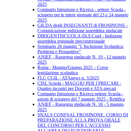
2025
Comparto Istruzione e Ricerca - settore Scuola -
sciopero per le intere giornate del 23 e 24 maggio
2025
GILDA degli INSEGNANTI di FROSINONE -
Comunicazione indizione assemblea sindacale
DIRIGENTISCUOLA-Di.S.Conf - Indizione
assemblea regionale precongressuale
Seminario 26 maggio "L'Inclusione Scolastica:
Problemi e Prospettive"
ANIEF - Rassegna sindacale N. 19 - 12 maggio
2025
Roma - Maggio/Giugno 2025 – Corso
legislazione scolastica
FLC CGIL - ATAnews n. 3/2025
CISL Scuola - MAGGIO PER I PRECARI -
Quattro incontri per Docenti e ATA precari
Comparto Istruzione e Ricerca settore Scuola -
azioni di sciopero del 7 maggio 2025 - Rettifica
ANIEF - Rassegna sindacale N. 18 - 5 maggio
2025
SNALS CONFSAL FROSINONE. CORSO DI
PREPARAZIONE ALLA PROVA ORALE
DEL CONCORSO PER L'ACCESSO
ALL'AREA DEI FUNZIONARI E