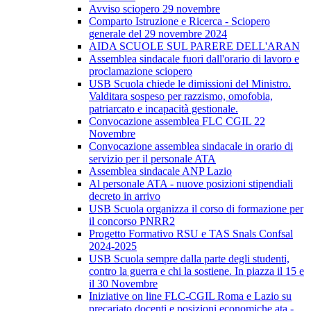
Avviso sciopero 29 novembre
Comparto Istruzione e Ricerca - Sciopero
generale del 29 novembre 2024
AIDA SCUOLE SUL PARERE DELL'ARAN
Assemblea sindacale fuori dall'orario di lavoro e
proclamazione sciopero
USB Scuola chiede le dimissioni del Ministro.
Valditara sospeso per razzismo, omofobia,
patriarcato e incapacità gestionale.
Convocazione assemblea FLC CGIL 22
Novembre
Convocazione assemblea sindacale in orario di
servizio per il personale ATA
Assemblea sindacale ANP Lazio
Al personale ATA - nuove posizioni stipendiali
decreto in arrivo
USB Scuola organizza il corso di formazione per
il concorso PNRR2
Progetto Formativo RSU e TAS Snals Confsal
2024-2025
USB Scuola sempre dalla parte degli studenti,
contro la guerra e chi la sostiene. In piazza il 15 e
il 30 Novembre
Iniziative on line FLC-CGIL Roma e Lazio su
precariato docenti e posizioni economiche ata -