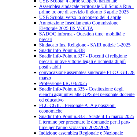
USB Scuola: 4 aprile sciopero nazionale
Assemblea sindacale territoriale Uil Scuola Rua -
prime tre ore di servizio il giorno 3 aprile 2025
USB Scuola: verso lo sciopero del 4 aprile
Annotazione Insediamento Commissione
Elettorale 2025 IIS VOLTA
SADOC informa - Question time: mobilità e
precari
Sindacato Ins. Religione - SAIR notizie 1-2025
Snadir Info-Point n.338
Snadir Info-Point n.337 - Docenti di religione
precari: nuove vittorie legali e richiesta di più
posti stabili
convocazione assemblea sindacale FLC CGIL 28
marzo
Professione I.R. 03/2025
Snadir Info-Point n.335 - Costituzione degli
elenchi aggiuntivi alle GPS del personale docente
ed educativo
FLC CGIL - Personale ATA e posizioni
economiche
Snadir Info-Point n.333 - Scade il 15 marzo 2025
il termine per presentare le domande per il part-
time per l'anno scolastico 2025/2026
Indizione assemblea Regionale e Nazionale