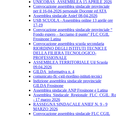
UNICOBAS_ASSEMBLEA 15 APRILE 2026
Convocazione assemblea sindacale provinciale
per il 16-04-2026 personale Docente ed ATA
Assemblea sindacale Anief 08-04-2026
USB SCUOLA - Assemblea online 13 aprile ore
17-19
Convocazione assemblea sindacale provinciale “
Fondo espero – facciamo il punto” FLC CGIL
Frosinone Latina
Convocazione assemblea scuola secondaria
RIORDINO DEGLI ISTITUTI TECNICI E
DELLA FILIERA TECNOLOGICO-
PROFESSIONALE
ASSEMBLEA TERRITORIALE Uil Scuola
09.04.2026
GILDA_informativa n. 4
comunicato-flc-cgil-riordino-istituti-tecnici
Indizione assemblea sindacale provinciale
GILDA Frosinone
Assemblea sindacale ANP Frosinone e Latina
Assemblea_Sindacale_Regionale_FLC_CGIL_R
- 17 marzo 2026
RASSEGNA SINDACALE ANIEF N. 9 - 9
MARZO 2026
Convocazione assemblea sindacale FLC CGIL