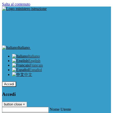
Salta al contenuto
Italiano
Italiano
English
Français
Español
中文
Accedi
Accedi
button close
×
Nome Utente