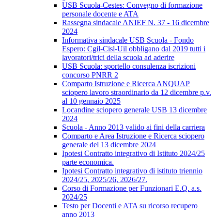
USB Scuola-Cestes: Convegno di formazione
personale docente e ATA
Rassegna sindacale ANIEF N. 37 - 16 dicembre
2024
Informativa sindacale USB Scuola - Fondo
Espero: Cgil-Cisl-Uil obbligano dal 2019 tutti i
lavoratori/trici della scuola ad aderire
USB Scuola: sportello consulenza iscrizioni
concorso PNRR 2
Comparto Istruzione e Ricerca ANQUAP
sciopero lavoro straordinario da 12 dicembre p.v.
al 10 gennaio 2025
Locandine sciopero generale USB 13 dicembre
2024
Scuola - Anno 2013 valido ai fini della carriera
Comparto e Area Istruzione e Ricerca sciopero
generale del 13 dicembre 2024
Ipotesi Contratto integrativo di Istituto 2024/25
parte economica.
Ipotesi Contratto integrativo di istituto triennio
2024/25, 2025/26, 2026/27.
Corso di Formazione per Funzionari E.Q. a.s.
2024/25
Testo per Docenti e ATA su ricorso recupero
anno 2013