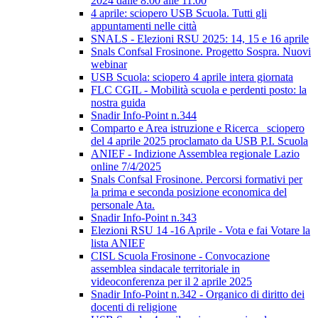
2024 dalle 8:00 alle 11:00
4 aprile: sciopero USB Scuola. Tutti gli
appuntamenti nelle città
SNALS - Elezioni RSU 2025: 14, 15 e 16 aprile
Snals Confsal Frosinone. Progetto Sospra. Nuovi
webinar
USB Scuola: sciopero 4 aprile intera giornata
FLC CGIL - Mobilità scuola e perdenti posto: la
nostra guida
Snadir Info-Point n.344
Comparto e Area istruzione e Ricerca_ sciopero
del 4 aprile 2025 proclamato da USB P.I. Scuola
ANIEF - Indizione Assemblea regionale Lazio
online 7/4/2025
Snals Confsal Frosinone. Percorsi formativi per
la prima e seconda posizione economica del
personale Ata.
Snadir Info-Point n.343
Elezioni RSU 14 -16 Aprile - Vota e fai Votare la
lista ANIEF
CISL Scuola Frosinone - Convocazione
assemblea sindacale territoriale in
videoconferenza per il 2 aprile 2025
Snadir Info-Point n.342 - Organico di diritto dei
docenti di religione