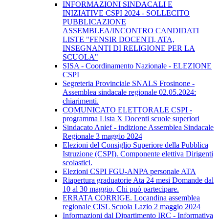
INFORMAZIONI SINDACALI E
INIZIATIVE CSPI 2024 - SOLLECITO
PUBBLICAZIONE
ASSEMBLEA/INCONTRO CANDIDATI
LISTE "FENSIR DOCENTI, ATA,
INSEGNANTI DI RELIGIONE PER LA
SCUOLA"
SISA - Coordinamento Nazionale - ELEZIONE
CSPI
Segreteria Provinciale SNALS Frosinone -
Assemblea sindacale regionale 02.05.2024:
chiarimenti.
COMUNICATO ELETTORALE CSPI -
programma Lista X Docenti scuole superiori
Sindacato Anief - indizione Assemblea Sindacale
Regionale 3 maggio 2024
Elezioni del Consiglio Superiore della Pubblica
Istruzione (CSPI). Componente elettiva Dirigenti
scolastici.
Elezioni CSPI FGU-ANPA personale ATA
Riapertura graduatorie Ata 24 mesi Domande dal
10 al 30 maggio. Chi può partecipare.
ERRATA CORRIGE. Locandina assemblea
regionale CISL Scuola Lazio 2 maggio 2024
Informazioni dal Dipartimento IRC - Informativa