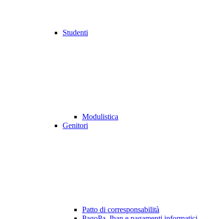
Studenti
Modulistica
Genitori
Patto di corresponsabilità
PagoPa, Iban e pagamenti informatici