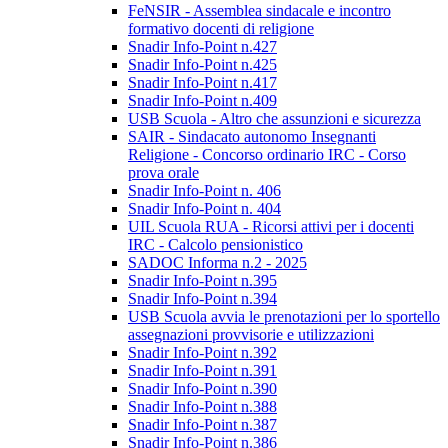
FeNSIR - Assemblea sindacale e incontro
formativo docenti di religione
Snadir Info-Point n.427
Snadir Info-Point n.425
Snadir Info-Point n.417
Snadir Info-Point n.409
USB Scuola - Altro che assunzioni e sicurezza
SAIR - Sindacato autonomo Insegnanti
Religione - Concorso ordinario IRC - Corso
prova orale
Snadir Info-Point n. 406
Snadir Info-Point n. 404
UIL Scuola RUA - Ricorsi attivi per i docenti
IRC - Calcolo pensionistico
SADOC Informa n.2 - 2025
Snadir Info-Point n.395
Snadir Info-Point n.394
USB Scuola avvia le prenotazioni per lo sportello
assegnazioni provvisorie e utilizzazioni
Snadir Info-Point n.392
Snadir Info-Point n.391
Snadir Info-Point n.390
Snadir Info-Point n.388
Snadir Info-Point n.387
Snadir Info-Point n.386