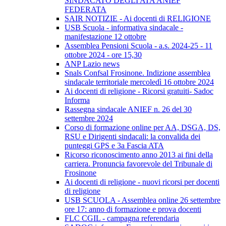
SINDACATO DEGLI ATA ANIEF
FEDERATA
SAIR NOTIZIE - Ai docenti di RELIGIONE
USB Scuola - informativa sindacale -
manifestazione 12 ottobre
Assemblea Pensioni Scuola - a.s. 2024-25 - 11
ottobre 2024 - ore 15,30
ANP Lazio news
Snals Confsal Frosinone. Indizione assemblea
sindacale territoriale mercoledì 16 ottobre 2024
Ai docenti di religione - Ricorsi gratuiti- Sadoc
Informa
Rassegna sindacale ANIEF n. 26 del 30
settembre 2024
Corso di formazione online per AA, DSGA, DS,
RSU e Dirigenti sindacali: la convalida dei
punteggi GPS e 3a Fascia ATA
Ricorso riconoscimento anno 2013 ai fini della
carriera. Pronuncia favorevole del Tribunale di
Frosinone
Ai docenti di religione - nuovi ricorsi per docenti
di religione
USB SCUOLA - Assemblea online 26 settembre
ore 17: anno di formazione e prova docenti
FLC CGIL - campagna referendaria