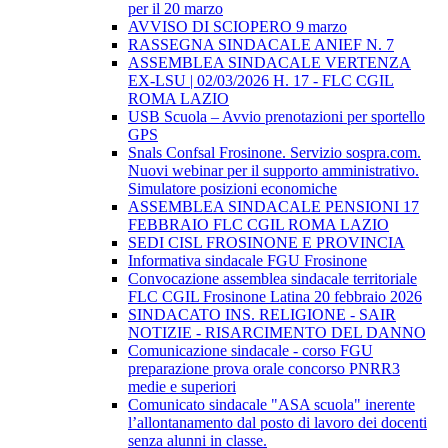
per il 20 marzo
AVVISO DI SCIOPERO 9 marzo
RASSEGNA SINDACALE ANIEF N. 7
ASSEMBLEA SINDACALE VERTENZA
EX-LSU | 02/03/2026 H. 17 - FLC CGIL
ROMA LAZIO
USB Scuola – Avvio prenotazioni per sportello
GPS
Snals Confsal Frosinone. Servizio sospra.com.
Nuovi webinar per il supporto amministrativo.
Simulatore posizioni economiche
ASSEMBLEA SINDACALE PENSIONI 17
FEBBRAIO FLC CGIL ROMA LAZIO
SEDI CISL FROSINONE E PROVINCIA
Informativa sindacale FGU Frosinone
Convocazione assemblea sindacale territoriale
FLC CGIL Frosinone Latina 20 febbraio 2026
SINDACATO INS. RELIGIONE - SAIR
NOTIZIE - RISARCIMENTO DEL DANNO
Comunicazione sindacale - corso FGU
preparazione prova orale concorso PNRR3
medie e superiori
Comunicato sindacale "ASA scuola" inerente
l’allontanamento dal posto di lavoro dei docenti
senza alunni in classe.