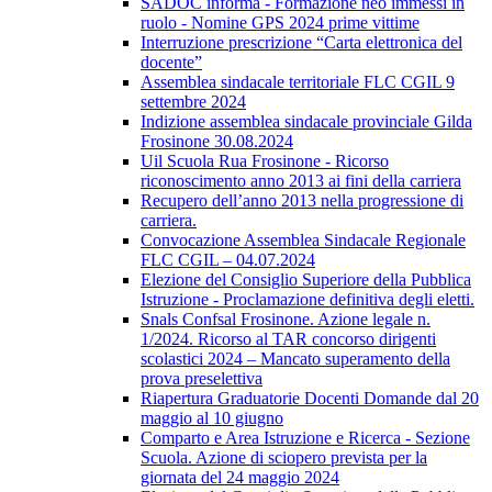
SADOC informa - Formazione neo immessi in
ruolo - Nomine GPS 2024 prime vittime
Interruzione prescrizione “Carta elettronica del
docente”
Assemblea sindacale territoriale FLC CGIL 9
settembre 2024
Indizione assemblea sindacale provinciale Gilda
Frosinone 30.08.2024
Uil Scuola Rua Frosinone - Ricorso
riconoscimento anno 2013 ai fini della carriera
Recupero dell’anno 2013 nella progressione di
carriera.
Convocazione Assemblea Sindacale Regionale
FLC CGIL – 04.07.2024
Elezione del Consiglio Superiore della Pubblica
Istruzione - Proclamazione definitiva degli eletti.
Snals Confsal Frosinone. Azione legale n.
1/2024. Ricorso al TAR concorso dirigenti
scolastici 2024 – Mancato superamento della
prova preselettiva
Riapertura Graduatorie Docenti Domande dal 20
maggio al 10 giugno
Comparto e Area Istruzione e Ricerca - Sezione
Scuola. Azione di sciopero prevista per la
giornata del 24 maggio 2024