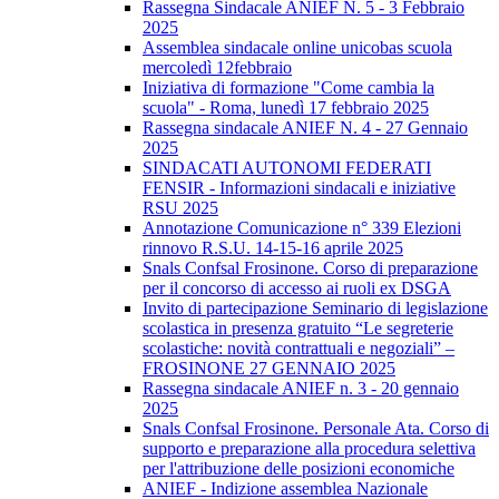
Rassegna Sindacale ANIEF N. 5 - 3 Febbraio
2025
Assemblea sindacale online unicobas scuola
mercoledì 12febbraio
Iniziativa di formazione "Come cambia la
scuola" - Roma, lunedì 17 febbraio 2025
Rassegna sindacale ANIEF N. 4 - 27 Gennaio
2025
SINDACATI AUTONOMI FEDERATI
FENSIR - Informazioni sindacali e iniziative
RSU 2025
Annotazione Comunicazione n° 339 Elezioni
rinnovo R.S.U. 14-15-16 aprile 2025
Snals Confsal Frosinone. Corso di preparazione
per il concorso di accesso ai ruoli ex DSGA
Invito di partecipazione Seminario di legislazione
scolastica in presenza gratuito “Le segreterie
scolastiche: novità contrattuali e negoziali” –
FROSINONE 27 GENNAIO 2025
Rassegna sindacale ANIEF n. 3 - 20 gennaio
2025
Snals Confsal Frosinone. Personale Ata. Corso di
supporto e preparazione alla procedura selettiva
per l'attribuzione delle posizioni economiche
ANIEF - Indizione assemblea Nazionale