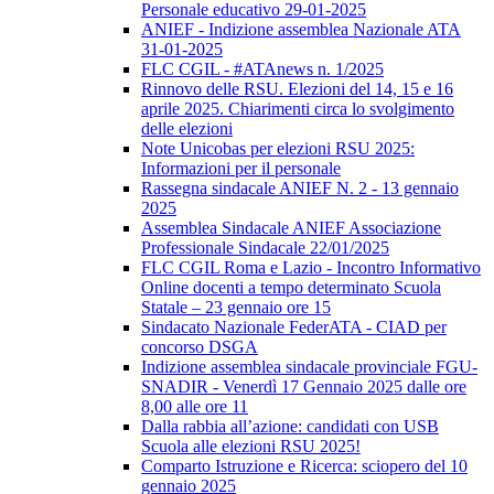
Personale educativo 29-01-2025
ANIEF - Indizione assemblea Nazionale ATA
31-01-2025
FLC CGIL - #ATAnews n. 1/2025
Rinnovo delle RSU. Elezioni del 14, 15 e 16
aprile 2025. Chiarimenti circa lo svolgimento
delle elezioni
Note Unicobas per elezioni RSU 2025:
Informazioni per il personale
Rassegna sindacale ANIEF N. 2 - 13 gennaio
2025
Assemblea Sindacale ANIEF Associazione
Professionale Sindacale 22/01/2025
FLC CGIL Roma e Lazio - Incontro Informativo
Online docenti a tempo determinato Scuola
Statale – 23 gennaio ore 15
Sindacato Nazionale FederATA - CIAD per
concorso DSGA
Indizione assemblea sindacale provinciale FGU-
SNADIR - Venerdì 17 Gennaio 2025 dalle ore
8,00 alle ore 11
Dalla rabbia all’azione: candidati con USB
Scuola alle elezioni RSU 2025!
Comparto Istruzione e Ricerca: sciopero del 10
gennaio 2025