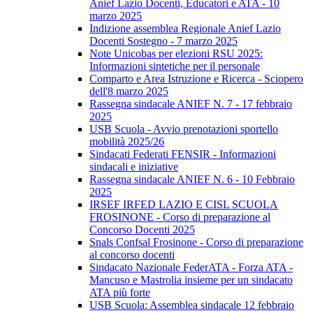
Anief Lazio Docenti, Educatori e ATA - 10
marzo 2025
Indizione assemblea Regionale Anief Lazio
Docenti Sostegno - 7 marzo 2025
Note Unicobas per elezioni RSU 2025:
Informazioni sintetiche per il personale
Comparto e Area Istruzione e Ricerca - Sciopero
dell'8 marzo 2025
Rassegna sindacale ANIEF N. 7 - 17 febbraio
2025
USB Scuola - Avvio prenotazioni sportello
mobilità 2025/26
Sindacati Federati FENSIR - Informazioni
sindacali e iniziative
Rassegna sindacale ANIEF N. 6 - 10 Febbraio
2025
IRSEF IRFED LAZIO E CISL SCUOLA
FROSINONE - Corso di preparazione al
Concorso Docenti 2025
Snals Confsal Frosinone - Corso di preparazione
al concorso docenti
Sindacato Nazionale FederATA - Forza ATA -
Mancuso e Mastrolia insieme per un sindacato
ATA più forte
USB Scuola: Assemblea sindacale 12 febbraio