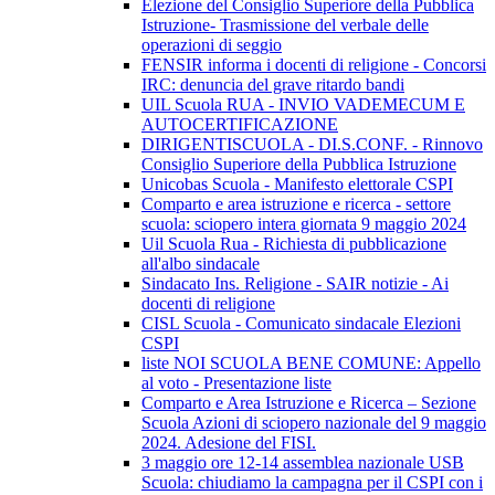
Elezione del Consiglio Superiore della Pubblica
Istruzione- Trasmissione del verbale delle
operazioni di seggio
FENSIR informa i docenti di religione - Concorsi
IRC: denuncia del grave ritardo bandi
UIL Scuola RUA - INVIO VADEMECUM E
AUTOCERTIFICAZIONE
DIRIGENTISCUOLA - DI.S.CONF. - Rinnovo
Consiglio Superiore della Pubblica Istruzione
Unicobas Scuola - Manifesto elettorale CSPI
Comparto e area istruzione e ricerca - settore
scuola: sciopero intera giornata 9 maggio 2024
Uil Scuola Rua - Richiesta di pubblicazione
all'albo sindacale
Sindacato Ins. Religione - SAIR notizie - Ai
docenti di religione
CISL Scuola - Comunicato sindacale Elezioni
CSPI
liste NOI SCUOLA BENE COMUNE: Appello
al voto - Presentazione liste
Comparto e Area Istruzione e Ricerca – Sezione
Scuola Azioni di sciopero nazionale del 9 maggio
2024. Adesione del FISI.
3 maggio ore 12-14 assemblea nazionale USB
Scuola: chiudiamo la campagna per il CSPI con i