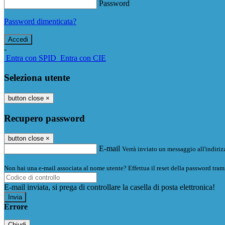
Password
Password dimenticata?
-
Entra con SPID
Entra con CIE
Seleziona utente
button close
×
Recupero password
button close
×
E-mail
Verrà inviato un messaggio all'indirizz
Non hai una e-mail associata al nome utente? Effettua il reset della password tram
E-mail inviata, si prega di controllare la casella di posta elettronica!
Errore
Chiudi