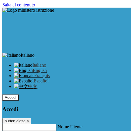
Salta al contenuto
Italiano
Italiano
English
Français
Español
中文
Accedi
Accedi
button close
×
Nome Utente