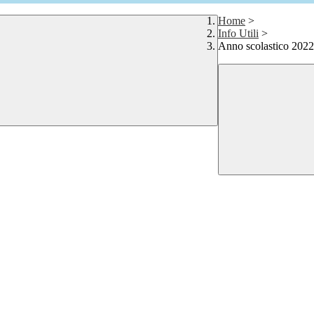
Home
>
Info Utili
>
Anno scolastico 202