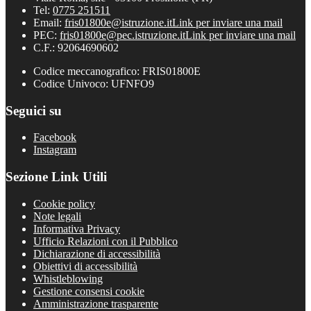
Tel:
0775 251511
Email:
fris01800e@istruzione.it
Link per inviare una mail
PEC:
fris01800e@pec.istruzione.it
Link per inviare una mail
C.F.: 92064690602
Codice meccanografico: FRIS01800E
Codice Univoco: UFNFO9
Seguici su
Facebook
Instagram
Sezione Link Utili
Cookie policy
Note legali
Informativa Privacy
Ufficio Relazioni con il Pubblico
Dichiarazione di accessibilità
Obiettivi di accessibilità
Whistleblowing
Gestione consensi cookie
Amministrazione trasparente