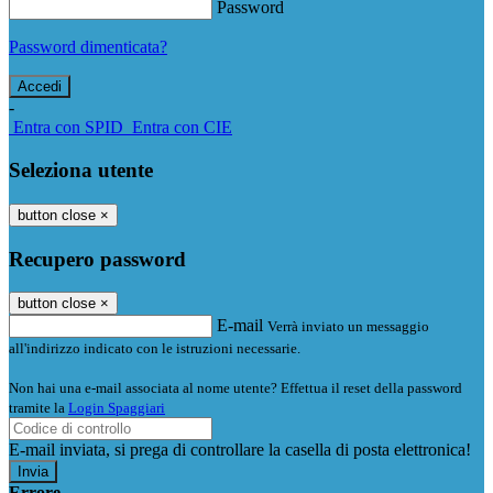
Password
Password dimenticata?
-
Entra con SPID
Entra con CIE
Seleziona utente
button close
×
Recupero password
button close
×
E-mail
Verrà inviato un messaggio
all'indirizzo indicato con le istruzioni necessarie.
Non hai una e-mail associata al nome utente? Effettua il reset della password
tramite la
Login Spaggiari
E-mail inviata, si prega di controllare la casella di posta elettronica!
Errore