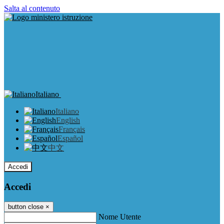
Salta al contenuto
Italiano
Italiano
English
Français
Español
中文
Accedi
Accedi
button close
×
Nome Utente