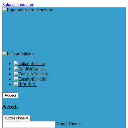
Salta al contenuto
Italiano
Italiano
English
Français
Español
中文
Accedi
Accedi
button close
×
Nome Utente