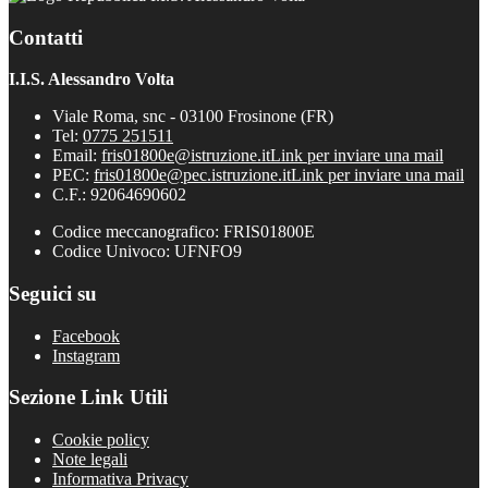
Contatti
I.I.S. Alessandro Volta
Viale Roma, snc - 03100 Frosinone (FR)
Tel:
0775 251511
Email:
fris01800e@istruzione.it
Link per inviare una mail
PEC:
fris01800e@pec.istruzione.it
Link per inviare una mail
C.F.: 92064690602
Codice meccanografico: FRIS01800E
Codice Univoco: UFNFO9
Seguici su
Facebook
Instagram
Sezione Link Utili
Cookie policy
Note legali
Informativa Privacy