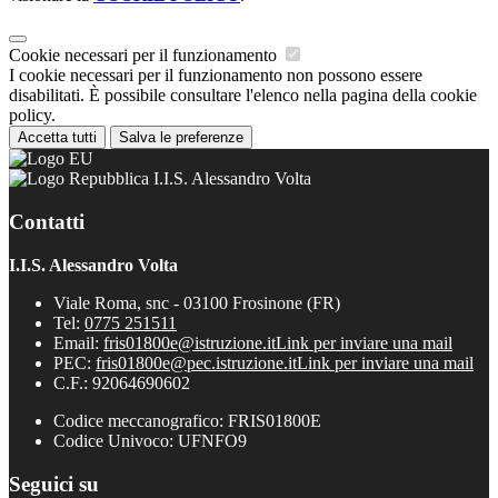
Cookie necessari per il funzionamento
I cookie necessari per il funzionamento non possono essere
disabilitati. È possibile consultare l'elenco nella pagina della cookie
policy.
Accetta tutti
Salva le preferenze
I.I.S. Alessandro Volta
Contatti
I.I.S. Alessandro Volta
Viale Roma, snc - 03100 Frosinone (FR)
Tel:
0775 251511
Email:
fris01800e@istruzione.it
Link per inviare una mail
PEC:
fris01800e@pec.istruzione.it
Link per inviare una mail
C.F.: 92064690602
Codice meccanografico: FRIS01800E
Codice Univoco: UFNFO9
Seguici su