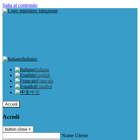
Salta al contenuto
Italiano
Italiano
English
Français
Español
中文
Accedi
Accedi
button close
×
Nome Utente