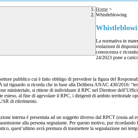
Home
>
Whistleblowing
Whistleblow
La normativa in mater
violazioni di disposiz
conoscenza e riconduc
24/2023 pone a carico 
 settore pubblico cui è fatto obbligo di prevedere la figura del Respon
 A tal riguardo si ricorda che in base alla Delibera ANAC 430/2016: “tenu
ne ministeriale, si ritiene di individuare il RPC nel Direttore dell’Uffici
 esteso, al fine di agevolare il RPC, i dirigenti di ambito territoriale o
’USR di riferimento.
azione interna è presentata ad un soggetto diverso dal RPCT (ossia ad ese
trasmissione alla persona segnalante. Per questo motivo, pur ricordand
lastico, quest’ultimo avrà premura di trasmettere la segnalazione nei tem