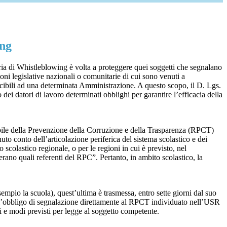
ing
ia di Whistleblowing è volta a proteggere quei soggetti che segnalano
ioni legislative nazionali o comunitarie di cui sono venuti a
ibili ad una determinata Amministrazione. A questo scopo, il D. Lgs.
dei datori di lavoro determinati obblighi per garantire l’efficacia della
sabile della Prevenzione della Corruzione e della Trasparenza (RPCT)
to conto dell’articolazione periferica del sistema scolastico e dei
o scolastico regionale, o per le regioni in cui è previsto, nel
perano quali referenti del RPC”. Pertanto, in ambito scolastico, la
mpio la scuola), quest’ultima è trasmessa, entro sette giorni dal suo
o l’obbligo di segnalazione direttamente al RPCT individuato nell’USR
pi e modi previsti per legge al soggetto competente.