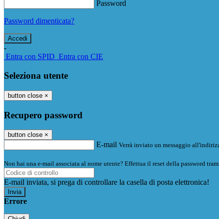
Password
Password dimenticata?
-
Entra con SPID
Entra con CIE
Seleziona utente
button close
×
Recupero password
button close
×
E-mail
Verrà inviato un messaggio all'indirizz
Non hai una e-mail associata al nome utente? Effettua il reset della password tram
E-mail inviata, si prega di controllare la casella di posta elettronica!
Errore
Chiudi