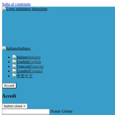
Salta al contenuto
Italiano
Italiano
English
Français
Español
中文
Accedi
Accedi
button close
×
Nome Utente