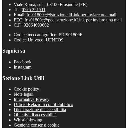
Viale Roma, snc - 03100 Frosinone (FR)
Tel:
0775 251511
Email:
fris01800e@istruzione.it
Link per inviare una mail
PEC:
fris01800e@pec.istruzione.it
Link per inviare una mail
C.F.: 92064690602
Codice meccanografico: FRIS01800E
Codice Univoco: UFNFO9
Seguici su
Facebook
Instagram
Sezione Link Utili
Cookie policy
Note legali
Informativa Privacy
Ufficio Relazioni con il Pubblico
Dichiarazione di accessibilità
Obiettivi di accessibilità
Whistleblowing
Gestione consensi cookie