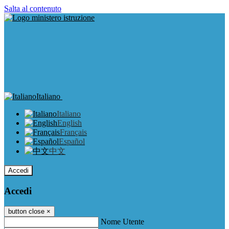
Salta al contenuto
Italiano
Italiano
English
Français
Español
中文
Accedi
Accedi
button close
×
Nome Utente