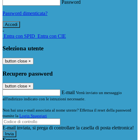
Password
Password dimenticata?
-
Entra con SPID
Entra con CIE
Seleziona utente
button close
×
Recupero password
button close
×
E-mail
Verrà inviato un messaggio
all'indirizzo indicato con le istruzioni necessarie.
Non hai una e-mail associata al nome utente? Effettua il reset della password
tramite la
Login Spaggiari
E-mail inviata, si prega di controllare la casella di posta elettronica!
Errore