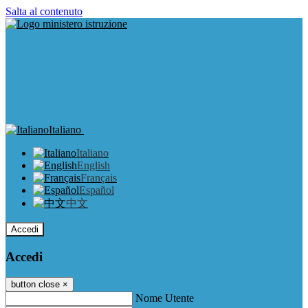
Salta al contenuto
Italiano
Italiano
English
Français
Español
中文
Accedi
Accedi
button close
×
Nome Utente