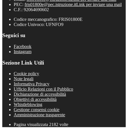
PEC:
fris01800e@pec.istruzione.it
Link per inviare una mail
C.F.: 92064690602
Codice meccanografico: FRIS01800E
Codice Univoco: UFNFO9
Seguici su
Facebook
Instagram
Sezione Link Utili
Cookie policy
Note legali
Informativa Privacy
Ufficio Relazioni con il Pubblico
Dichiarazione di accessibilità
Obiettivi di accessibilità
Whistleblowing
Gestione consensi cookie
Amministrazione trasparente
Pagina visualizzata
2182
volte