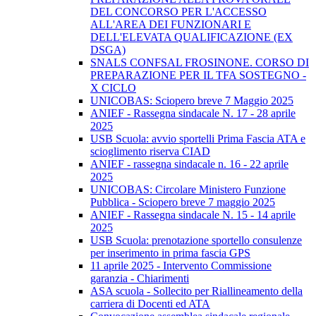
DEL CONCORSO PER L'ACCESSO
ALL'AREA DEI FUNZIONARI E
DELL'ELEVATA QUALIFICAZIONE (EX
DSGA)
SNALS CONFSAL FROSINONE. CORSO DI
PREPARAZIONE PER IL TFA SOSTEGNO -
X CICLO
UNICOBAS: Sciopero breve 7 Maggio 2025
ANIEF - Rassegna sindacale N. 17 - 28 aprile
2025
USB Scuola: avvio sportelli Prima Fascia ATA e
scioglimento riserva CIAD
ANIEF - rassegna sindacale n. 16 - 22 aprile
2025
UNICOBAS: Circolare Ministero Funzione
Pubblica - Sciopero breve 7 maggio 2025
ANIEF - Rassegna sindacale N. 15 - 14 aprile
2025
USB Scuola: prenotazione sportello consulenze
per inserimento in prima fascia GPS
11 aprile 2025 - Intervento Commissione
garanzia - Chiarimenti
ASA scuola - Sollecito per Riallineamento della
carriera di Docenti ed ATA