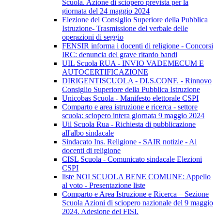
Scuola. Azione di sciopero prevista per la
giornata del 24 maggio 2024
Elezione del Consiglio Superiore della Pubblica
Istruzione- Trasmissione del verbale delle
operazioni di seggio
FENSIR informa i docenti di religione - Concorsi
IRC: denuncia del grave ritardo bandi
UIL Scuola RUA - INVIO VADEMECUM E
AUTOCERTIFICAZIONE
DIRIGENTISCUOLA - DI.S.CONF. - Rinnovo
Consiglio Superiore della Pubblica Istruzione
Unicobas Scuola - Manifesto elettorale CSPI
Comparto e area istruzione e ricerca - settore
scuola: sciopero intera giornata 9 maggio 2024
Uil Scuola Rua - Richiesta di pubblicazione
all'albo sindacale
Sindacato Ins. Religione - SAIR notizie - Ai
docenti di religione
CISL Scuola - Comunicato sindacale Elezioni
CSPI
liste NOI SCUOLA BENE COMUNE: Appello
al voto - Presentazione liste
Comparto e Area Istruzione e Ricerca – Sezione
Scuola Azioni di sciopero nazionale del 9 maggio
2024. Adesione del FISI.