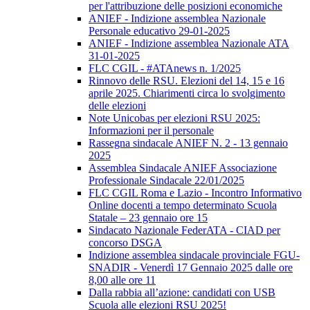
per l'attribuzione delle posizioni economiche
ANIEF - Indizione assemblea Nazionale
Personale educativo 29-01-2025
ANIEF - Indizione assemblea Nazionale ATA
31-01-2025
FLC CGIL - #ATAnews n. 1/2025
Rinnovo delle RSU. Elezioni del 14, 15 e 16
aprile 2025. Chiarimenti circa lo svolgimento
delle elezioni
Note Unicobas per elezioni RSU 2025:
Informazioni per il personale
Rassegna sindacale ANIEF N. 2 - 13 gennaio
2025
Assemblea Sindacale ANIEF Associazione
Professionale Sindacale 22/01/2025
FLC CGIL Roma e Lazio - Incontro Informativo
Online docenti a tempo determinato Scuola
Statale – 23 gennaio ore 15
Sindacato Nazionale FederATA - CIAD per
concorso DSGA
Indizione assemblea sindacale provinciale FGU-
SNADIR - Venerdì 17 Gennaio 2025 dalle ore
8,00 alle ore 11
Dalla rabbia all’azione: candidati con USB
Scuola alle elezioni RSU 2025!