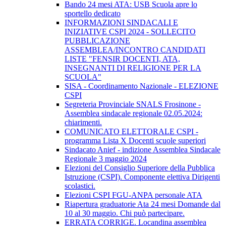
Bando 24 mesi ATA: USB Scuola apre lo
sportello dedicato
INFORMAZIONI SINDACALI E
INIZIATIVE CSPI 2024 - SOLLECITO
PUBBLICAZIONE
ASSEMBLEA/INCONTRO CANDIDATI
LISTE "FENSIR DOCENTI, ATA,
INSEGNANTI DI RELIGIONE PER LA
SCUOLA"
SISA - Coordinamento Nazionale - ELEZIONE
CSPI
Segreteria Provinciale SNALS Frosinone -
Assemblea sindacale regionale 02.05.2024:
chiarimenti.
COMUNICATO ELETTORALE CSPI -
programma Lista X Docenti scuole superiori
Sindacato Anief - indizione Assemblea Sindacale
Regionale 3 maggio 2024
Elezioni del Consiglio Superiore della Pubblica
Istruzione (CSPI). Componente elettiva Dirigenti
scolastici.
Elezioni CSPI FGU-ANPA personale ATA
Riapertura graduatorie Ata 24 mesi Domande dal
10 al 30 maggio. Chi può partecipare.
ERRATA CORRIGE. Locandina assemblea