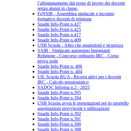
l’allontanamento dal posto di lavoro dei docenti
senza alunni in classe.
FeNSIR - Assemblea sindacale e incontro
formativo docenti di religione
Snadir Info-Point n.427
Snadir Info-Point n.425
Snadir Info-Point n.417
Snadir Info-Point n.409
USB Scuola - Altro che assunzioni e sicurezza
SAIR - Sindacato autonomo Insegnanti
Religione - Concorso ordinario IRC - Corso
prova orale
Snadir Info-Point n. 406
Snadir Info-Point n. 404
UIL Scuola RUA - Ricorsi attivi per i docenti
IRC - Calcolo pensionistico
SADOC Informa n.2 - 2025
Snadir Info-Point n.395
Snadir Info-Point n.394
USB Scuola avvia le prenotazioni per lo sportello
assegnazioni provvisorie e utilizzazioni
Snadir Info-Point n.392
Snadir Info-Point n.391
Snadir Info-Point n.390
Snadir Info-Point n.388