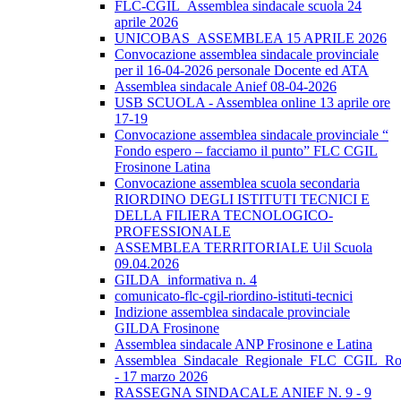
FLC-CGIL_Assemblea sindacale scuola 24
aprile 2026
UNICOBAS_ASSEMBLEA 15 APRILE 2026
Convocazione assemblea sindacale provinciale
per il 16-04-2026 personale Docente ed ATA
Assemblea sindacale Anief 08-04-2026
USB SCUOLA - Assemblea online 13 aprile ore
17-19
Convocazione assemblea sindacale provinciale “
Fondo espero – facciamo il punto” FLC CGIL
Frosinone Latina
Convocazione assemblea scuola secondaria
RIORDINO DEGLI ISTITUTI TECNICI E
DELLA FILIERA TECNOLOGICO-
PROFESSIONALE
ASSEMBLEA TERRITORIALE Uil Scuola
09.04.2026
GILDA_informativa n. 4
comunicato-flc-cgil-riordino-istituti-tecnici
Indizione assemblea sindacale provinciale
GILDA Frosinone
Assemblea sindacale ANP Frosinone e Latina
Assemblea_Sindacale_Regionale_FLC_CGIL_R
- 17 marzo 2026
RASSEGNA SINDACALE ANIEF N. 9 - 9