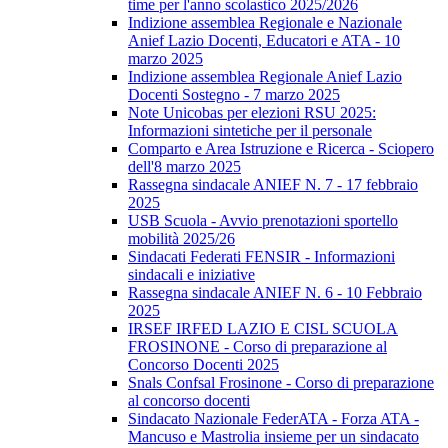
time per l'anno scolastico 2025/2026
Indizione assemblea Regionale e Nazionale
Anief Lazio Docenti, Educatori e ATA - 10
marzo 2025
Indizione assemblea Regionale Anief Lazio
Docenti Sostegno - 7 marzo 2025
Note Unicobas per elezioni RSU 2025:
Informazioni sintetiche per il personale
Comparto e Area Istruzione e Ricerca - Sciopero
dell'8 marzo 2025
Rassegna sindacale ANIEF N. 7 - 17 febbraio
2025
USB Scuola - Avvio prenotazioni sportello
mobilità 2025/26
Sindacati Federati FENSIR - Informazioni
sindacali e iniziative
Rassegna sindacale ANIEF N. 6 - 10 Febbraio
2025
IRSEF IRFED LAZIO E CISL SCUOLA
FROSINONE - Corso di preparazione al
Concorso Docenti 2025
Snals Confsal Frosinone - Corso di preparazione
al concorso docenti
Sindacato Nazionale FederATA - Forza ATA -
Mancuso e Mastrolia insieme per un sindacato