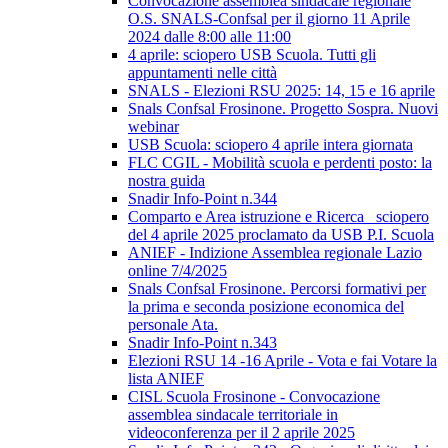
Convocazione assemblea sindacale regionale
O.S. SNALS-Confsal per il giorno 11 Aprile
2024 dalle 8:00 alle 11:00
4 aprile: sciopero USB Scuola. Tutti gli
appuntamenti nelle città
SNALS - Elezioni RSU 2025: 14, 15 e 16 aprile
Snals Confsal Frosinone. Progetto Sospra. Nuovi
webinar
USB Scuola: sciopero 4 aprile intera giornata
FLC CGIL - Mobilità scuola e perdenti posto: la
nostra guida
Snadir Info-Point n.344
Comparto e Area istruzione e Ricerca_ sciopero
del 4 aprile 2025 proclamato da USB P.I. Scuola
ANIEF - Indizione Assemblea regionale Lazio
online 7/4/2025
Snals Confsal Frosinone. Percorsi formativi per
la prima e seconda posizione economica del
personale Ata.
Snadir Info-Point n.343
Elezioni RSU 14 -16 Aprile - Vota e fai Votare la
lista ANIEF
CISL Scuola Frosinone - Convocazione
assemblea sindacale territoriale in
videoconferenza per il 2 aprile 2025