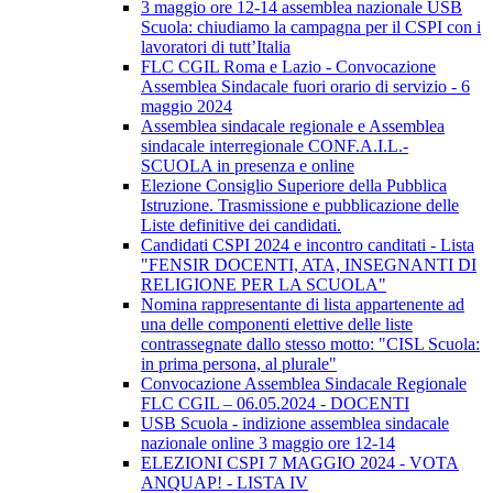
3 maggio ore 12-14 assemblea nazionale USB
Scuola: chiudiamo la campagna per il CSPI con i
lavoratori di tutt’Italia
FLC CGIL Roma e Lazio - Convocazione
Assemblea Sindacale fuori orario di servizio - 6
maggio 2024
Assemblea sindacale regionale e Assemblea
sindacale interregionale CONF.A.I.L.-
SCUOLA in presenza e online
Elezione Consiglio Superiore della Pubblica
Istruzione. Trasmissione e pubblicazione delle
Liste definitive dei candidati.
Candidati CSPI 2024 e incontro canditati - Lista
"FENSIR DOCENTI, ATA, INSEGNANTI DI
RELIGIONE PER LA SCUOLA"
Nomina rappresentante di lista appartenente ad
una delle componenti elettive delle liste
contrassegnate dallo stesso motto: "CISL Scuola:
in prima persona, al plurale"
Convocazione Assemblea Sindacale Regionale
FLC CGIL – 06.05.2024 - DOCENTI
USB Scuola - indizione assemblea sindacale
nazionale online 3 maggio ore 12-14
ELEZIONI CSPI 7 MAGGIO 2024 - VOTA
ANQUAP! - LISTA IV