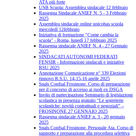
ATA più forte
USB Scuola: Assemblea sindacale 12 febbraio
Rassegna Sindacale ANIEF N. 5 - 3 Febbraio
2025
Assemblea sindacale online unicobas scuola
mercoledì 12febbraio
Iniziativa di formazione "Come cambia la
scuola" - Roma, lunedì 17 febbraio 2025
Rassegna sindacale ANIEF N. 4 - 27 Gennaio
2025
SINDACATI AUTONOMI FEDERATI
FENSIR - Informazioni sindacali e iniziative
RSU 2025
Annotazione Comunicazione n° 339 Elezioni
rinnovo R.S.U. 14-15-16 aprile 2025
Snals Confsal Frosinone. Corso di preparazione
per il concorso di accesso ai ruoli ex DSGA
Invito di partecipazione Seminario di legislazione
scolastica in presenza gratuito “Le segreterie
scolastiche: novità contrattuali e negoziali” –
FROSINONE 27 GENNAIO 2025
Rassegna sindacale ANIEF n. 3 - 20 gennaio
2025
Snals Confsal Frosinone. Personale Ata. Corso di
supporto e preparazione alla procedura selettiva