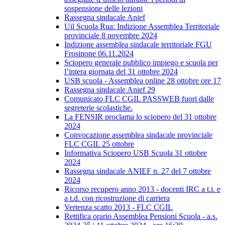
sospensione delle lezioni
Rassegna sindacale Anief
Uil Scuola Rua: Indizione Assemblea Territoriale
provinciale 8 novembre 2024
Indizione assemblea sindacale territoriale FGU
Frosinone 06.11.2024
Sciopero generale pubblico impiego e scuola per
l’intera giornata del 31 ottobre 2024
USB scuola - Assemblea online 28 ottobre ore 17
Rassegna sindacale Anief 29
Comunicato FLC CGIL PASSWEB fuori dalle
segreterie scolastiche.
La FENSIR proclama lo sciopero del 31 ottobre
2024
Convocazione assemblea sindacale provinciale
FLC CGIL 25 ottobre
Informativa Sciopero USB Scuola 31 ottobre
2024
Rassegna sindacale ANIEF n. 27 del 7 ottobre
2024
Ricorso recupero anno 2013 - docenti IRC a t.i. e
a t.d. con ricostruzione di carriera
Vertenza scatto 2013 - FLC CGIL
Rettifica orario Assemblea Pensioni Scuola - a.s.