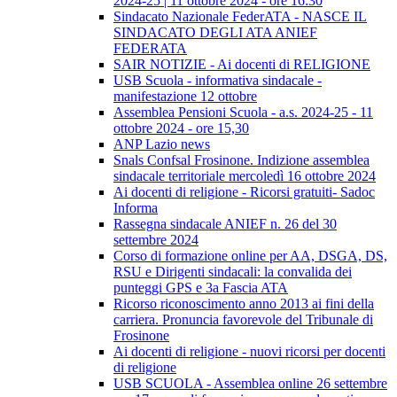
2024-25 | 11 ottobre 2024 - ore 16:30
Sindacato Nazionale FederATA - NASCE IL
SINDACATO DEGLI ATA ANIEF
FEDERATA
SAIR NOTIZIE - Ai docenti di RELIGIONE
USB Scuola - informativa sindacale -
manifestazione 12 ottobre
Assemblea Pensioni Scuola - a.s. 2024-25 - 11
ottobre 2024 - ore 15,30
ANP Lazio news
Snals Confsal Frosinone. Indizione assemblea
sindacale territoriale mercoledì 16 ottobre 2024
Ai docenti di religione - Ricorsi gratuiti- Sadoc
Informa
Rassegna sindacale ANIEF n. 26 del 30
settembre 2024
Corso di formazione online per AA, DSGA, DS,
RSU e Dirigenti sindacali: la convalida dei
punteggi GPS e 3a Fascia ATA
Ricorso riconoscimento anno 2013 ai fini della
carriera. Pronuncia favorevole del Tribunale di
Frosinone
Ai docenti di religione - nuovi ricorsi per docenti
di religione
USB SCUOLA - Assemblea online 26 settembre