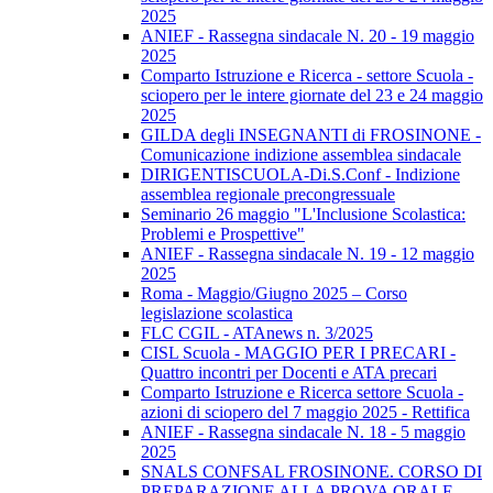
2025
ANIEF - Rassegna sindacale N. 20 - 19 maggio
2025
Comparto Istruzione e Ricerca - settore Scuola -
sciopero per le intere giornate del 23 e 24 maggio
2025
GILDA degli INSEGNANTI di FROSINONE -
Comunicazione indizione assemblea sindacale
DIRIGENTISCUOLA-Di.S.Conf - Indizione
assemblea regionale precongressuale
Seminario 26 maggio "L'Inclusione Scolastica:
Problemi e Prospettive"
ANIEF - Rassegna sindacale N. 19 - 12 maggio
2025
Roma - Maggio/Giugno 2025 – Corso
legislazione scolastica
FLC CGIL - ATAnews n. 3/2025
CISL Scuola - MAGGIO PER I PRECARI -
Quattro incontri per Docenti e ATA precari
Comparto Istruzione e Ricerca settore Scuola -
azioni di sciopero del 7 maggio 2025 - Rettifica
ANIEF - Rassegna sindacale N. 18 - 5 maggio
2025
SNALS CONFSAL FROSINONE. CORSO DI
PREPARAZIONE ALLA PROVA ORALE