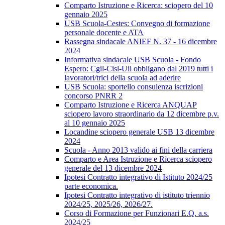
Comparto Istruzione e Ricerca: sciopero del 10
gennaio 2025
USB Scuola-Cestes: Convegno di formazione
personale docente e ATA
Rassegna sindacale ANIEF N. 37 - 16 dicembre
2024
Informativa sindacale USB Scuola - Fondo
Espero: Cgil-Cisl-Uil obbligano dal 2019 tutti i
lavoratori/trici della scuola ad aderire
USB Scuola: sportello consulenza iscrizioni
concorso PNRR 2
Comparto Istruzione e Ricerca ANQUAP
sciopero lavoro straordinario da 12 dicembre p.v.
al 10 gennaio 2025
Locandine sciopero generale USB 13 dicembre
2024
Scuola - Anno 2013 valido ai fini della carriera
Comparto e Area Istruzione e Ricerca sciopero
generale del 13 dicembre 2024
Ipotesi Contratto integrativo di Istituto 2024/25
parte economica.
Ipotesi Contratto integrativo di istituto triennio
2024/25, 2025/26, 2026/27.
Corso di Formazione per Funzionari E.Q. a.s.
2024/25