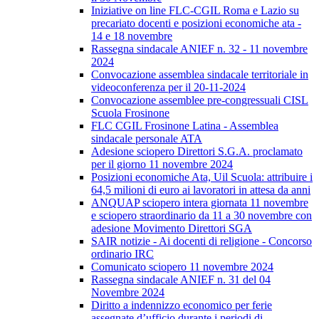
Iniziative on line FLC-CGIL Roma e Lazio su
precariato docenti e posizioni economiche ata -
14 e 18 novembre
Rassegna sindacale ANIEF n. 32 - 11 novembre
2024
Convocazione assemblea sindacale territoriale in
videoconferenza per il 20-11-2024
Convocazione assemblee pre-congressuali CISL
Scuola Frosinone
FLC CGIL Frosinone Latina - Assemblea
sindacale personale ATA
Adesione sciopero Direttori S.G.A. proclamato
per il giorno 11 novembre 2024
Posizioni economiche Ata, Uil Scuola: attribuire i
64,5 milioni di euro ai lavoratori in attesa da anni
ANQUAP sciopero intera giornata 11 novembre
e sciopero straordinario da 11 a 30 novembre con
adesione Movimento Direttori SGA
SAIR notizie - Ai docenti di religione - Concorso
ordinario IRC
Comunicato sciopero 11 novembre 2024
Rassegna sindacale ANIEF n. 31 del 04
Novembre 2024
Diritto a indennizzo economico per ferie
assegnate d’ufficio durante i periodi di