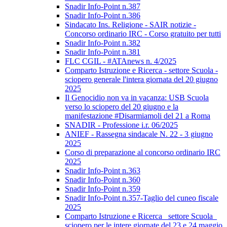
Snadir Info-Point n.387
Snadir Info-Point n.386
Sindacato Ins. Religione - SAIR notizie -
Concorso ordinario IRC - Corso gratuito per tutti
Snadir Info-Point n.382
Snadir Info-Point n.381
FLC CGIL - #ATAnews n. 4/2025
Comparto Istruzione e Ricerca - settore Scuola -
sciopero generale l'intera giornata del 20 giugno
2025
Il Genocidio non va in vacanza: USB Scuola
verso lo sciopero del 20 giugno e la
manifestazione #Disarmiamoli del 21 a Roma
SNADIR - Professione i.r. 06/2025
ANIEF - Rassegna sindacale N. 22 - 3 giugno
2025
Corso di preparazione al concorso ordinario IRC
2025
Snadir Info-Point n.363
Snadir Info-Point n.360
Snadir Info-Point n.359
Snadir Info-Point n.357-Taglio del cuneo fiscale
2025
Comparto Istruzione e Ricerca_ settore Scuola_
sciopero per le intere giornate del 23 e 24 maggio