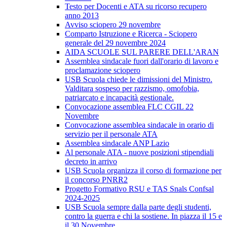
Testo per Docenti e ATA su ricorso recupero
anno 2013
Avviso sciopero 29 novembre
Comparto Istruzione e Ricerca - Sciopero
generale del 29 novembre 2024
AIDA SCUOLE SUL PARERE DELL'ARAN
Assemblea sindacale fuori dall'orario di lavoro e
proclamazione sciopero
USB Scuola chiede le dimissioni del Ministro.
Valditara sospeso per razzismo, omofobia,
patriarcato e incapacità gestionale.
Convocazione assemblea FLC CGIL 22
Novembre
Convocazione assemblea sindacale in orario di
servizio per il personale ATA
Assemblea sindacale ANP Lazio
Al personale ATA - nuove posizioni stipendiali
decreto in arrivo
USB Scuola organizza il corso di formazione per
il concorso PNRR2
Progetto Formativo RSU e TAS Snals Confsal
2024-2025
USB Scuola sempre dalla parte degli studenti,
contro la guerra e chi la sostiene. In piazza il 15 e
il 30 Novembre