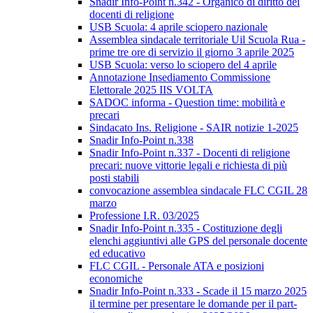
Snadir Info-Point n.342 - Organico di diritto dei
docenti di religione
USB Scuola: 4 aprile sciopero nazionale
Assemblea sindacale territoriale Uil Scuola Rua -
prime tre ore di servizio il giorno 3 aprile 2025
USB Scuola: verso lo sciopero del 4 aprile
Annotazione Insediamento Commissione
Elettorale 2025 IIS VOLTA
SADOC informa - Question time: mobilità e
precari
Sindacato Ins. Religione - SAIR notizie 1-2025
Snadir Info-Point n.338
Snadir Info-Point n.337 - Docenti di religione
precari: nuove vittorie legali e richiesta di più
posti stabili
convocazione assemblea sindacale FLC CGIL 28
marzo
Professione I.R. 03/2025
Snadir Info-Point n.335 - Costituzione degli
elenchi aggiuntivi alle GPS del personale docente
ed educativo
FLC CGIL - Personale ATA e posizioni
economiche
Snadir Info-Point n.333 - Scade il 15 marzo 2025
il termine per presentare le domande per il part-