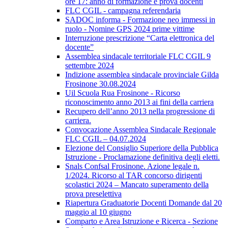
ore 17: anno di formazione e prova docenti
FLC CGIL - campagna referendaria
SADOC informa - Formazione neo immessi in
ruolo - Nomine GPS 2024 prime vittime
Interruzione prescrizione “Carta elettronica del
docente”
Assemblea sindacale territoriale FLC CGIL 9
settembre 2024
Indizione assemblea sindacale provinciale Gilda
Frosinone 30.08.2024
Uil Scuola Rua Frosinone - Ricorso
riconoscimento anno 2013 ai fini della carriera
Recupero dell’anno 2013 nella progressione di
carriera.
Convocazione Assemblea Sindacale Regionale
FLC CGIL – 04.07.2024
Elezione del Consiglio Superiore della Pubblica
Istruzione - Proclamazione definitiva degli eletti.
Snals Confsal Frosinone. Azione legale n.
1/2024. Ricorso al TAR concorso dirigenti
scolastici 2024 – Mancato superamento della
prova preselettiva
Riapertura Graduatorie Docenti Domande dal 20
maggio al 10 giugno
Comparto e Area Istruzione e Ricerca - Sezione