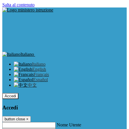
Salta al contenuto
Italiano
Italiano
English
Français
Español
中文
Accedi
Accedi
button close
×
Nome Utente