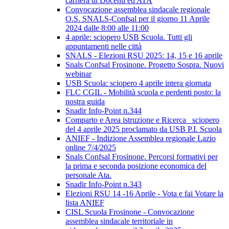
carriera di Docenti ed ATA
Convocazione assemblea sindacale regionale
O.S. SNALS-Confsal per il giorno 11 Aprile
2024 dalle 8:00 alle 11:00
4 aprile: sciopero USB Scuola. Tutti gli
appuntamenti nelle città
SNALS - Elezioni RSU 2025: 14, 15 e 16 aprile
Snals Confsal Frosinone. Progetto Sospra. Nuovi
webinar
USB Scuola: sciopero 4 aprile intera giornata
FLC CGIL - Mobilità scuola e perdenti posto: la
nostra guida
Snadir Info-Point n.344
Comparto e Area istruzione e Ricerca_ sciopero
del 4 aprile 2025 proclamato da USB P.I. Scuola
ANIEF - Indizione Assemblea regionale Lazio
online 7/4/2025
Snals Confsal Frosinone. Percorsi formativi per
la prima e seconda posizione economica del
personale Ata.
Snadir Info-Point n.343
Elezioni RSU 14 -16 Aprile - Vota e fai Votare la
lista ANIEF
CISL Scuola Frosinone - Convocazione
assemblea sindacale territoriale in