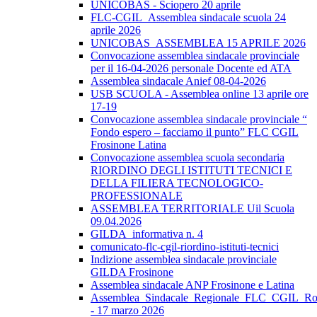
UNICOBAS - Sciopero 20 aprile
FLC-CGIL_Assemblea sindacale scuola 24
aprile 2026
UNICOBAS_ASSEMBLEA 15 APRILE 2026
Convocazione assemblea sindacale provinciale
per il 16-04-2026 personale Docente ed ATA
Assemblea sindacale Anief 08-04-2026
USB SCUOLA - Assemblea online 13 aprile ore
17-19
Convocazione assemblea sindacale provinciale “
Fondo espero – facciamo il punto” FLC CGIL
Frosinone Latina
Convocazione assemblea scuola secondaria
RIORDINO DEGLI ISTITUTI TECNICI E
DELLA FILIERA TECNOLOGICO-
PROFESSIONALE
ASSEMBLEA TERRITORIALE Uil Scuola
09.04.2026
GILDA_informativa n. 4
comunicato-flc-cgil-riordino-istituti-tecnici
Indizione assemblea sindacale provinciale
GILDA Frosinone
Assemblea sindacale ANP Frosinone e Latina
Assemblea_Sindacale_Regionale_FLC_CGIL_R
- 17 marzo 2026