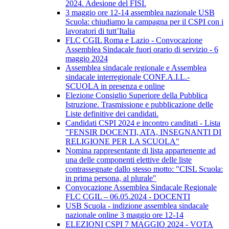
2024. Adesione del FISI.
3 maggio ore 12-14 assemblea nazionale USB
Scuola: chiudiamo la campagna per il CSPI con i
lavoratori di tutt’Italia
FLC CGIL Roma e Lazio - Convocazione
Assemblea Sindacale fuori orario di servizio - 6
maggio 2024
Assemblea sindacale regionale e Assemblea
sindacale interregionale CONF.A.I.L.-
SCUOLA in presenza e online
Elezione Consiglio Superiore della Pubblica
Istruzione. Trasmissione e pubblicazione delle
Liste definitive dei candidati.
Candidati CSPI 2024 e incontro canditati - Lista
"FENSIR DOCENTI, ATA, INSEGNANTI DI
RELIGIONE PER LA SCUOLA"
Nomina rappresentante di lista appartenente ad
una delle componenti elettive delle liste
contrassegnate dallo stesso motto: "CISL Scuola:
in prima persona, al plurale"
Convocazione Assemblea Sindacale Regionale
FLC CGIL – 06.05.2024 - DOCENTI
USB Scuola - indizione assemblea sindacale
nazionale online 3 maggio ore 12-14
ELEZIONI CSPI 7 MAGGIO 2024 - VOTA