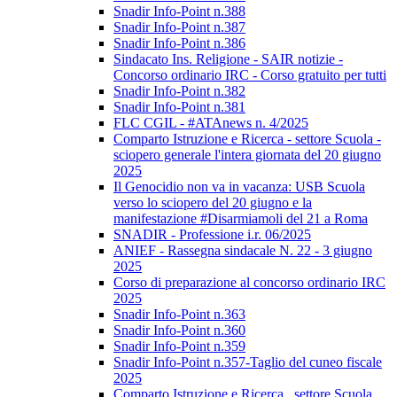
Snadir Info-Point n.388
Snadir Info-Point n.387
Snadir Info-Point n.386
Sindacato Ins. Religione - SAIR notizie -
Concorso ordinario IRC - Corso gratuito per tutti
Snadir Info-Point n.382
Snadir Info-Point n.381
FLC CGIL - #ATAnews n. 4/2025
Comparto Istruzione e Ricerca - settore Scuola -
sciopero generale l'intera giornata del 20 giugno
2025
Il Genocidio non va in vacanza: USB Scuola
verso lo sciopero del 20 giugno e la
manifestazione #Disarmiamoli del 21 a Roma
SNADIR - Professione i.r. 06/2025
ANIEF - Rassegna sindacale N. 22 - 3 giugno
2025
Corso di preparazione al concorso ordinario IRC
2025
Snadir Info-Point n.363
Snadir Info-Point n.360
Snadir Info-Point n.359
Snadir Info-Point n.357-Taglio del cuneo fiscale
2025
Comparto Istruzione e Ricerca_ settore Scuola_