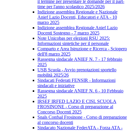
il termine per presentare le domande per il part-
time per l'anno scolastico 2025/2026
Indizione assemblea Regionale e Nazionale
Anief Lazio Docenti, Educatori e ATA - 10
marzo 2025
Indizione assemblea Regionale Anief Lazio
Docenti Sostegno - 7 marzo 2025
Note Unicobas per elezioni RSU 2025:
Informazioni sintetiche per il personale
Comparto e Area Istruzione e Ricerca - Sciopero
dell'8 marzo 2025
Rassegna sindacale ANIEF N. 7 - 17 febbraio
2025
USB Scuola - Avvio prenotazioni sportello
mobilità 2025/26
Sindacati Federati FENSIR - Informazioni
sindacali e iniziative
Rassegna sindacale ANIEF N. 6 - 10 Febbraio
2025
IRSEF IRFED LAZIO E CISL SCUOLA
FROSINONE - Corso di preparazione al
Concorso Docenti 2025
Snals Confsal Frosinone - Corso di preparazione
al concorso docenti
Sindacato Nazionale FederATA - Forza ATA -