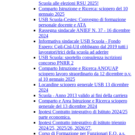
Scuola alle elezioni RSU 2025!
Comparto Istruzione e Ricerca: sciopero del 10
gennaio 2025
USB Scuola-Cestes: Convegno di formazione
personale docente e ATA
Rassegna sindacale ANIEF N. 37 - 16 dicembre
2024
Informativa sindacale USB Scuola - Fondo
Espero: Cgil-Cisl-Uil obbligano dal 2019 tutti i
lavoratori/trici della scuola ad aderire
USB Scuola: sportello consulenza iscrizioni
concorso PNRR 2
Comparto Istruzione e Ricerca ANQUAP
sciopero lavoro straordinario da 12 dicembre p.v.
al 10 gennaio 2025
Locandine sciopero generale USB 13 dicembre
2024
Scuola - Anno 2013 valido ai fini della carriera
Comparto e Area Istruzione e Ricerca sciopero
generale del 13 dicembre 2024
Ipotesi Contratto integrativo di Istituto 2024/25
parte economica.
Ipotesi Contratto integrativo di istituto triennio
2024/25, 2025/26, 2026/27.
Corso di Formazione per Funzionari E.Q. a.s.