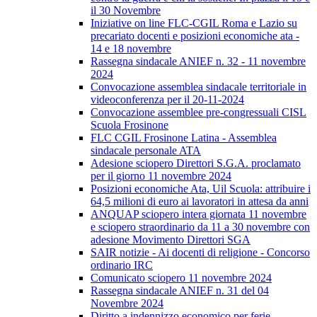
il 30 Novembre
Iniziative on line FLC-CGIL Roma e Lazio su
precariato docenti e posizioni economiche ata -
14 e 18 novembre
Rassegna sindacale ANIEF n. 32 - 11 novembre
2024
Convocazione assemblea sindacale territoriale in
videoconferenza per il 20-11-2024
Convocazione assemblee pre-congressuali CISL
Scuola Frosinone
FLC CGIL Frosinone Latina - Assemblea
sindacale personale ATA
Adesione sciopero Direttori S.G.A. proclamato
per il giorno 11 novembre 2024
Posizioni economiche Ata, Uil Scuola: attribuire i
64,5 milioni di euro ai lavoratori in attesa da anni
ANQUAP sciopero intera giornata 11 novembre
e sciopero straordinario da 11 a 30 novembre con
adesione Movimento Direttori SGA
SAIR notizie - Ai docenti di religione - Concorso
ordinario IRC
Comunicato sciopero 11 novembre 2024
Rassegna sindacale ANIEF n. 31 del 04
Novembre 2024
Diritto a indennizzo economico per ferie