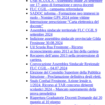
USB SCUOLA - Assemblea online 26 settembre
ore 17: anno di formazione e prova docenti
FLC CGIL - campagna referendaria
SADOC informa - Formazione neo immessi in
ruolo - Nomine GPS 2024 prime vittime
Interruzione prescrizione “Carta elettronica del
docente”
Assemblea sindacale territoriale FLC CGIL 9
settembre 2024
Indizione assemblea sindacale provinciale Gilda
Frosinone 30.08.2024
Uil Scuola Rua Frosinone - Ricorso
riconoscimento anno 2013 ai fini della carriera
Recupero dell’anno 2013 nella progressione di
carriera.
Convocazione Assemblea Sindacale Regionale
FLC CGIL – 04.07.2024
Elezione del Consiglio Superiore della Pubblica
Istruzione - Proclamazione definitiva degli eletti.
Snals Confsal Frosinone. Azione legale n.
1/2024. Ricorso al TAR concorso dirigenti
scolastici 2024 – Mancato superamento della
prova preselettiva
Riapertura Graduatorie Docenti Domande dal 20
maggio al 10 giugno