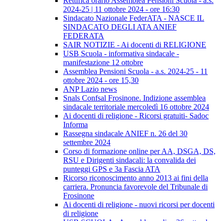
Rettifica orario Assemblea Pensioni Scuola - a.s.
2024-25 | 11 ottobre 2024 - ore 16:30
Sindacato Nazionale FederATA - NASCE IL
SINDACATO DEGLI ATA ANIEF
FEDERATA
SAIR NOTIZIE - Ai docenti di RELIGIONE
USB Scuola - informativa sindacale -
manifestazione 12 ottobre
Assemblea Pensioni Scuola - a.s. 2024-25 - 11
ottobre 2024 - ore 15,30
ANP Lazio news
Snals Confsal Frosinone. Indizione assemblea
sindacale territoriale mercoledì 16 ottobre 2024
Ai docenti di religione - Ricorsi gratuiti- Sadoc
Informa
Rassegna sindacale ANIEF n. 26 del 30
settembre 2024
Corso di formazione online per AA, DSGA, DS,
RSU e Dirigenti sindacali: la convalida dei
punteggi GPS e 3a Fascia ATA
Ricorso riconoscimento anno 2013 ai fini della
carriera. Pronuncia favorevole del Tribunale di
Frosinone
Ai docenti di religione - nuovi ricorsi per docenti
di religione