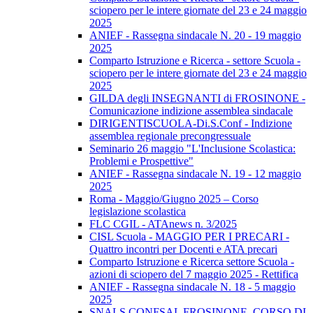
sciopero per le intere giornate del 23 e 24 maggio
2025
ANIEF - Rassegna sindacale N. 20 - 19 maggio
2025
Comparto Istruzione e Ricerca - settore Scuola -
sciopero per le intere giornate del 23 e 24 maggio
2025
GILDA degli INSEGNANTI di FROSINONE -
Comunicazione indizione assemblea sindacale
DIRIGENTISCUOLA-Di.S.Conf - Indizione
assemblea regionale precongressuale
Seminario 26 maggio "L'Inclusione Scolastica:
Problemi e Prospettive"
ANIEF - Rassegna sindacale N. 19 - 12 maggio
2025
Roma - Maggio/Giugno 2025 – Corso
legislazione scolastica
FLC CGIL - ATAnews n. 3/2025
CISL Scuola - MAGGIO PER I PRECARI -
Quattro incontri per Docenti e ATA precari
Comparto Istruzione e Ricerca settore Scuola -
azioni di sciopero del 7 maggio 2025 - Rettifica
ANIEF - Rassegna sindacale N. 18 - 5 maggio
2025
SNALS CONFSAL FROSINONE. CORSO DI