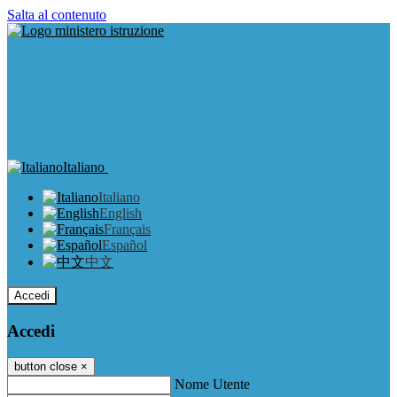
Salta al contenuto
Italiano
Italiano
English
Français
Español
中文
Accedi
Accedi
button close
×
Nome Utente