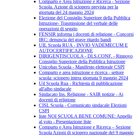
Comparto e Area Istruzione e Ricerca - Sezione
Scuola. Azione di sciopero prevista per la
giornata del 24 maggio 2024
Elezione del Consiglio Superiore della Pubblica
Istruzione- Trasmissione del verbale delle
operazioni di seggio
FENSIR informa i docenti di religione - Concorsi
IRC: denuncia del grave ritardo bandi
UIL Scuola RUA - INVIO VADEMECUM E
AUTOCERTIFICAZIONE
DIRIGENTISCUOLA - DI.S.CONF. - Rinnovo
Consiglio Superiore della Pubblica Istruzione
Unicobas Scuola - Manifesto elettorale CSPI
Comparto e area istruzione e ricerca - settore
scuola: sciopero intera giornata 9 maggio 2024
Uil Scuola Rua - Richiesta di pubblicazione
all'albo sindacale
Sindacato Ins. Religione - SAIR notizie - Ai
docenti di religione
CISL Scuola - Comunicato sindacale Elezioni
CSPI
liste NOI SCUOLA BENE COMUNE: Appello
al voto - Presentazione liste
Comparto e Area Istruzione e Ricerca – Sezione
Scuola Azioni di sciopero nazionale del 9 maggio