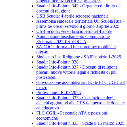
videoconferenza per il 2 aprile 2025
Snadir Info-Point n.342 - Organico di diritto dei
docenti di religione
USB Scuola: 4 aprile sciopero nazionale
Assemblea sindacale territoriale Uil Scuola Rua -
prime tre ore di servizio il giorno 3 aprile 2025
USB Scuola: verso lo sciopero del 4 aprile
Annotazione Insediamento Commissione
Elettorale 2025 IIS VOLTA
SADOC informa - Question time: mobilità e
precari
Sindacato Ins. Religione - SAIR notizie 1-2025
Snadir Info-Point n.338
Snadir Info-Point n.337 - Docenti di religione
precari: nuove vittorie legali e richiesta di più
posti stabili
convocazione assemblea sindacale FLC CGIL 28
marzo
Professione I.R. 03/2025
Snadir Info-Point n.335 - Costituzione degli
elenchi aggiuntivi alle GPS del personale docente
ed educativo
FLC CGIL - Personale ATA e posizioni
economiche
Snadir Info-Point n.333 - Scade il 15 marzo 2025