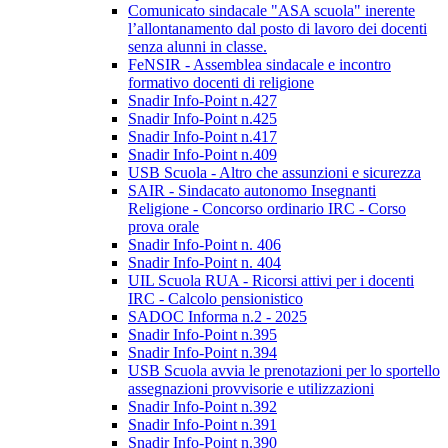
Comunicato sindacale "ASA scuola" inerente
l’allontanamento dal posto di lavoro dei docenti
senza alunni in classe.
FeNSIR - Assemblea sindacale e incontro
formativo docenti di religione
Snadir Info-Point n.427
Snadir Info-Point n.425
Snadir Info-Point n.417
Snadir Info-Point n.409
USB Scuola - Altro che assunzioni e sicurezza
SAIR - Sindacato autonomo Insegnanti
Religione - Concorso ordinario IRC - Corso
prova orale
Snadir Info-Point n. 406
Snadir Info-Point n. 404
UIL Scuola RUA - Ricorsi attivi per i docenti
IRC - Calcolo pensionistico
SADOC Informa n.2 - 2025
Snadir Info-Point n.395
Snadir Info-Point n.394
USB Scuola avvia le prenotazioni per lo sportello
assegnazioni provvisorie e utilizzazioni
Snadir Info-Point n.392
Snadir Info-Point n.391
Snadir Info-Point n.390