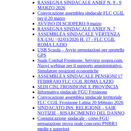
RASSEGNA SINDACALE ANIEF N. 9 - 9
MARZO 2026
Convocazione assemblea sindacale FLC CGIL
per il 20 marzo
AVVISO DI SCIOPERO 9 marzo
RASSEGNA SINDACALE ANIEF N. 7
ASSEMBLEA SINDACALE VERTENZA
EX-LSU | 02/03/2026 H. 17 - FLC CGIL
ROMA LAZIO
USB Scuola – Avvio prenotazioni per sportello
GPS
Snals Confsal Frosinone. Servizio sospra.com.
Nuovi webinar per il supporto amministrativo.
Simulatore posizioni economiche
ASSEMBLEA SINDACALE PENSIONI 17
FEBBRAIO FLC CGIL ROMA LAZIO
SEDI CISL FROSINONE E PROVINCIA
Informativa sindacale FGU Frosinone
Convocazione assemblea sindacale territoriale
FLC CGIL Frosinone Latina 20 febbraio 2026
SINDACATO INS. RELIGIONE - SAIR
NOTIZIE - RISARCIMENTO DEL DANNO
Comunicazione sindacale - corso FGU
preparazione prova orale concorso PNRR3
medie e superiori