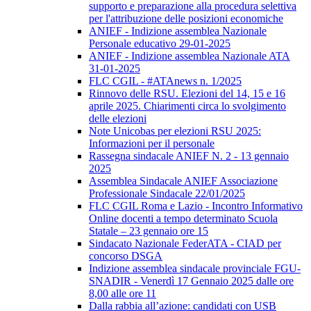
supporto e preparazione alla procedura selettiva
per l'attribuzione delle posizioni economiche
ANIEF - Indizione assemblea Nazionale
Personale educativo 29-01-2025
ANIEF - Indizione assemblea Nazionale ATA
31-01-2025
FLC CGIL - #ATAnews n. 1/2025
Rinnovo delle RSU. Elezioni del 14, 15 e 16
aprile 2025. Chiarimenti circa lo svolgimento
delle elezioni
Note Unicobas per elezioni RSU 2025:
Informazioni per il personale
Rassegna sindacale ANIEF N. 2 - 13 gennaio
2025
Assemblea Sindacale ANIEF Associazione
Professionale Sindacale 22/01/2025
FLC CGIL Roma e Lazio - Incontro Informativo
Online docenti a tempo determinato Scuola
Statale – 23 gennaio ore 15
Sindacato Nazionale FederATA - CIAD per
concorso DSGA
Indizione assemblea sindacale provinciale FGU-
SNADIR - Venerdì 17 Gennaio 2025 dalle ore
8,00 alle ore 11
Dalla rabbia all’azione: candidati con USB