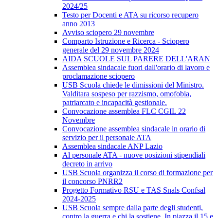
2024/25
Testo per Docenti e ATA su ricorso recupero
anno 2013
Avviso sciopero 29 novembre
Comparto Istruzione e Ricerca - Sciopero
generale del 29 novembre 2024
AIDA SCUOLE SUL PARERE DELL'ARAN
Assemblea sindacale fuori dall'orario di lavoro e
proclamazione sciopero
USB Scuola chiede le dimissioni del Ministro.
Valditara sospeso per razzismo, omofobia,
patriarcato e incapacità gestionale.
Convocazione assemblea FLC CGIL 22
Novembre
Convocazione assemblea sindacale in orario di
servizio per il personale ATA
Assemblea sindacale ANP Lazio
Al personale ATA - nuove posizioni stipendiali
decreto in arrivo
USB Scuola organizza il corso di formazione per
il concorso PNRR2
Progetto Formativo RSU e TAS Snals Confsal
2024-2025
USB Scuola sempre dalla parte degli studenti,
contro la guerra e chi la sostiene. In piazza il 15 e