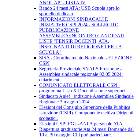
ANQUAP! - LISTA IV
Bando 24 mesi ATA: USB Scuola apre lo
sportello dedicato
INFORMAZIONI SINDACALI E
INIZIATIVE CSPI 2024 - SOLLECITO
PUBBLICAZIONE
ASSEMBLEA/INCONTRO CANDIDATI
LISTE "FENSIR DOCENTI, ATA,
INSEGNANTI DI RELIGIONE PER LA
SCUOLA"
SISA - Coordinamento Nazionale - ELEZIONE
CSPI
Segreteria Provinciale SNALS Frosinone -
Assemblea sindacale regionale 02.05.2024:
chiarimenti.
COMUNICATO ELETTORALE CSPI -
programma Lista X Docenti scuole superiori
Sindacato Anief - indizione Assemblea Sindacale
Regionale 3 maggio 2024
Elezioni del Consiglio Superiore della Pubblica
Istruzione (CSPI). Componente elettiva Dirigenti
scolastici.
Elezioni CSPI FGU-ANPA personale ATA
Riapertura graduatorie Ata 24 mesi Domande dal
10 al 30 maggio. Chi può partecipare.