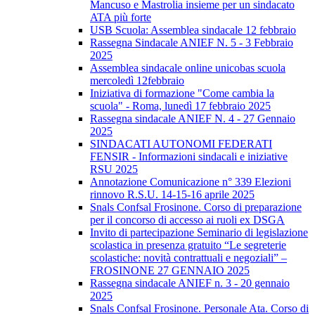
Mancuso e Mastrolia insieme per un sindacato
ATA più forte
USB Scuola: Assemblea sindacale 12 febbraio
Rassegna Sindacale ANIEF N. 5 - 3 Febbraio
2025
Assemblea sindacale online unicobas scuola
mercoledì 12febbraio
Iniziativa di formazione "Come cambia la
scuola" - Roma, lunedì 17 febbraio 2025
Rassegna sindacale ANIEF N. 4 - 27 Gennaio
2025
SINDACATI AUTONOMI FEDERATI
FENSIR - Informazioni sindacali e iniziative
RSU 2025
Annotazione Comunicazione n° 339 Elezioni
rinnovo R.S.U. 14-15-16 aprile 2025
Snals Confsal Frosinone. Corso di preparazione
per il concorso di accesso ai ruoli ex DSGA
Invito di partecipazione Seminario di legislazione
scolastica in presenza gratuito “Le segreterie
scolastiche: novità contrattuali e negoziali” –
FROSINONE 27 GENNAIO 2025
Rassegna sindacale ANIEF n. 3 - 20 gennaio
2025
Snals Confsal Frosinone. Personale Ata. Corso di