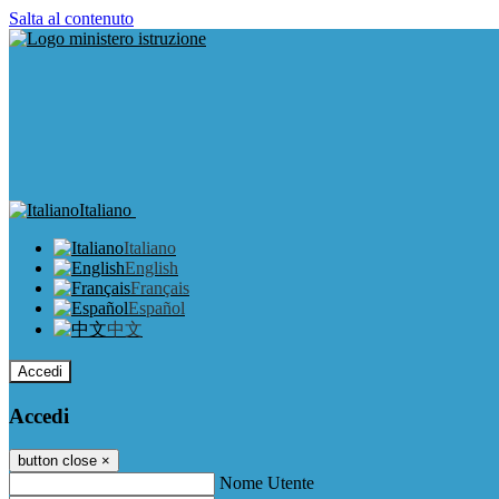
Salta al contenuto
Italiano
Italiano
English
Français
Español
中文
Accedi
Accedi
button close
×
Nome Utente