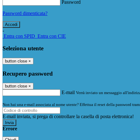
Password
Password dimenticata?
-
Entra con SPID
Entra con CIE
Seleziona utente
button close
×
Recupero password
button close
×
E-mail
Verrà inviato un messaggio all'indirizz
Non hai una e-mail associata al nome utente? Effettua il reset della password tram
E-mail inviata, si prega di controllare la casella di posta elettronica!
Errore
Chiudi