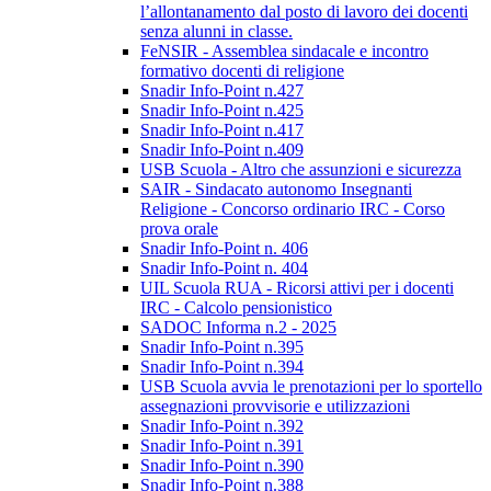
l’allontanamento dal posto di lavoro dei docenti
senza alunni in classe.
FeNSIR - Assemblea sindacale e incontro
formativo docenti di religione
Snadir Info-Point n.427
Snadir Info-Point n.425
Snadir Info-Point n.417
Snadir Info-Point n.409
USB Scuola - Altro che assunzioni e sicurezza
SAIR - Sindacato autonomo Insegnanti
Religione - Concorso ordinario IRC - Corso
prova orale
Snadir Info-Point n. 406
Snadir Info-Point n. 404
UIL Scuola RUA - Ricorsi attivi per i docenti
IRC - Calcolo pensionistico
SADOC Informa n.2 - 2025
Snadir Info-Point n.395
Snadir Info-Point n.394
USB Scuola avvia le prenotazioni per lo sportello
assegnazioni provvisorie e utilizzazioni
Snadir Info-Point n.392
Snadir Info-Point n.391
Snadir Info-Point n.390
Snadir Info-Point n.388