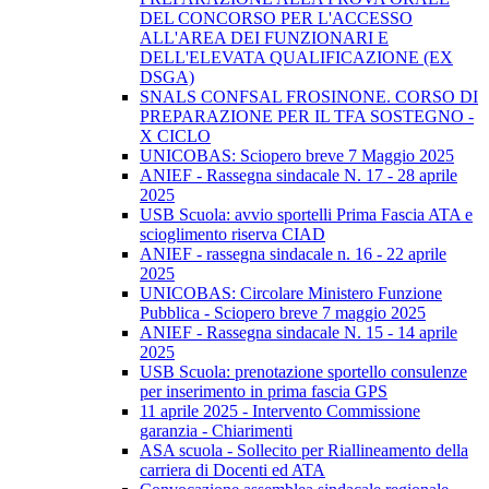
DEL CONCORSO PER L'ACCESSO
ALL'AREA DEI FUNZIONARI E
DELL'ELEVATA QUALIFICAZIONE (EX
DSGA)
SNALS CONFSAL FROSINONE. CORSO DI
PREPARAZIONE PER IL TFA SOSTEGNO -
X CICLO
UNICOBAS: Sciopero breve 7 Maggio 2025
ANIEF - Rassegna sindacale N. 17 - 28 aprile
2025
USB Scuola: avvio sportelli Prima Fascia ATA e
scioglimento riserva CIAD
ANIEF - rassegna sindacale n. 16 - 22 aprile
2025
UNICOBAS: Circolare Ministero Funzione
Pubblica - Sciopero breve 7 maggio 2025
ANIEF - Rassegna sindacale N. 15 - 14 aprile
2025
USB Scuola: prenotazione sportello consulenze
per inserimento in prima fascia GPS
11 aprile 2025 - Intervento Commissione
garanzia - Chiarimenti
ASA scuola - Sollecito per Riallineamento della
carriera di Docenti ed ATA