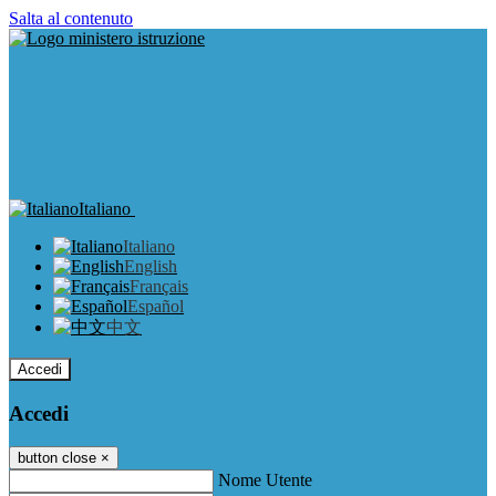
Salta al contenuto
Italiano
Italiano
English
Français
Español
中文
Accedi
Accedi
button close
×
Nome Utente