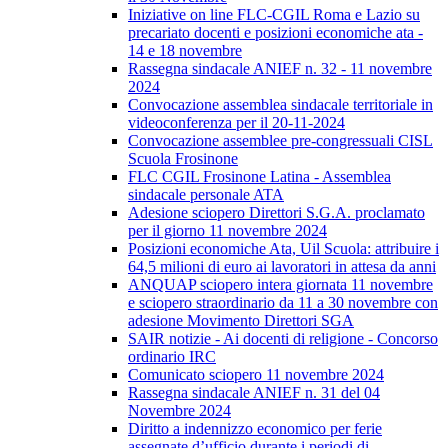
Iniziative on line FLC-CGIL Roma e Lazio su
precariato docenti e posizioni economiche ata -
14 e 18 novembre
Rassegna sindacale ANIEF n. 32 - 11 novembre
2024
Convocazione assemblea sindacale territoriale in
videoconferenza per il 20-11-2024
Convocazione assemblee pre-congressuali CISL
Scuola Frosinone
FLC CGIL Frosinone Latina - Assemblea
sindacale personale ATA
Adesione sciopero Direttori S.G.A. proclamato
per il giorno 11 novembre 2024
Posizioni economiche Ata, Uil Scuola: attribuire i
64,5 milioni di euro ai lavoratori in attesa da anni
ANQUAP sciopero intera giornata 11 novembre
e sciopero straordinario da 11 a 30 novembre con
adesione Movimento Direttori SGA
SAIR notizie - Ai docenti di religione - Concorso
ordinario IRC
Comunicato sciopero 11 novembre 2024
Rassegna sindacale ANIEF n. 31 del 04
Novembre 2024
Diritto a indennizzo economico per ferie
assegnate d’ufficio durante i periodi di