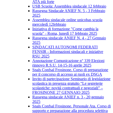
ATA più forte
USB Scuola: Assemblea sindacale 12 febbraio
Rassegna Sindacale ANIEF N. 5 - 3 Febbraio
2025
Assemblea sindacale online unicobas scuola
mercoledì 12febbraio
Iniziativa di formazione "Come cambia la
scuola" - Roma, lunedì 17 febbraio 2025
Rassegna sindacale ANIEF N. 4 - 27 Gennaio
2025
SINDACATI AUTONOMI FEDERATI
FENSIR - Informazioni sindacali e iniziative
RSU 2025
Annotazione Comunicazione n° 339 Elezioni
rinnovo R.S.U. 14-15-16 aprile 2025
Snals Confsal Frosinone. Corso di preparazione
per il concorso di accesso ai ruoli ex DSGA
Invito di partecipazione Seminario di legislazione
scolastica in presenza gratuito “Le segreterie
scolastiche: novità contrattuali e negoziali” –
FROSINONE 27 GENNAIO 2025
Rassegna sindacale ANIEF n. 3 - 20 gennaio
2025
Snals Confsal Frosinone. Personale Ata. Corso di
supporto e preparazione alla procedura selettiva