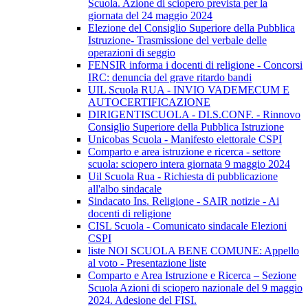
Scuola. Azione di sciopero prevista per la
giornata del 24 maggio 2024
Elezione del Consiglio Superiore della Pubblica
Istruzione- Trasmissione del verbale delle
operazioni di seggio
FENSIR informa i docenti di religione - Concorsi
IRC: denuncia del grave ritardo bandi
UIL Scuola RUA - INVIO VADEMECUM E
AUTOCERTIFICAZIONE
DIRIGENTISCUOLA - DI.S.CONF. - Rinnovo
Consiglio Superiore della Pubblica Istruzione
Unicobas Scuola - Manifesto elettorale CSPI
Comparto e area istruzione e ricerca - settore
scuola: sciopero intera giornata 9 maggio 2024
Uil Scuola Rua - Richiesta di pubblicazione
all'albo sindacale
Sindacato Ins. Religione - SAIR notizie - Ai
docenti di religione
CISL Scuola - Comunicato sindacale Elezioni
CSPI
liste NOI SCUOLA BENE COMUNE: Appello
al voto - Presentazione liste
Comparto e Area Istruzione e Ricerca – Sezione
Scuola Azioni di sciopero nazionale del 9 maggio
2024. Adesione del FISI.