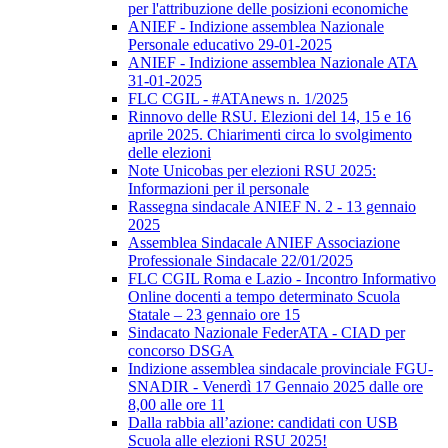
per l'attribuzione delle posizioni economiche
ANIEF - Indizione assemblea Nazionale
Personale educativo 29-01-2025
ANIEF - Indizione assemblea Nazionale ATA
31-01-2025
FLC CGIL - #ATAnews n. 1/2025
Rinnovo delle RSU. Elezioni del 14, 15 e 16
aprile 2025. Chiarimenti circa lo svolgimento
delle elezioni
Note Unicobas per elezioni RSU 2025:
Informazioni per il personale
Rassegna sindacale ANIEF N. 2 - 13 gennaio
2025
Assemblea Sindacale ANIEF Associazione
Professionale Sindacale 22/01/2025
FLC CGIL Roma e Lazio - Incontro Informativo
Online docenti a tempo determinato Scuola
Statale – 23 gennaio ore 15
Sindacato Nazionale FederATA - CIAD per
concorso DSGA
Indizione assemblea sindacale provinciale FGU-
SNADIR - Venerdì 17 Gennaio 2025 dalle ore
8,00 alle ore 11
Dalla rabbia all’azione: candidati con USB
Scuola alle elezioni RSU 2025!