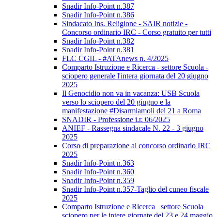
Snadir Info-Point n.387
Snadir Info-Point n.386
Sindacato Ins. Religione - SAIR notizie -
Concorso ordinario IRC - Corso gratuito per tutti
Snadir Info-Point n.382
Snadir Info-Point n.381
FLC CGIL - #ATAnews n. 4/2025
Comparto Istruzione e Ricerca - settore Scuola -
sciopero generale l'intera giornata del 20 giugno
2025
Il Genocidio non va in vacanza: USB Scuola
verso lo sciopero del 20 giugno e la
manifestazione #Disarmiamoli del 21 a Roma
SNADIR - Professione i.r. 06/2025
ANIEF - Rassegna sindacale N. 22 - 3 giugno
2025
Corso di preparazione al concorso ordinario IRC
2025
Snadir Info-Point n.363
Snadir Info-Point n.360
Snadir Info-Point n.359
Snadir Info-Point n.357-Taglio del cuneo fiscale
2025
Comparto Istruzione e Ricerca_ settore Scuola_
sciopero per le intere giornate del 23 e 24 maggio