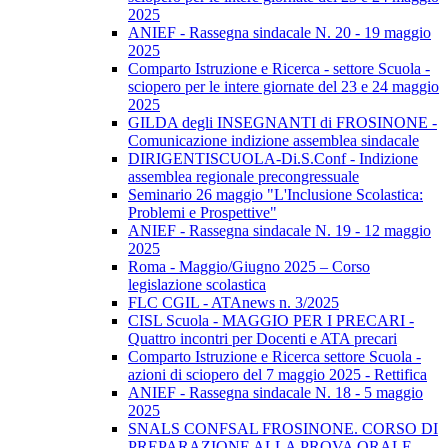
2025
ANIEF - Rassegna sindacale N. 20 - 19 maggio
2025
Comparto Istruzione e Ricerca - settore Scuola -
sciopero per le intere giornate del 23 e 24 maggio
2025
GILDA degli INSEGNANTI di FROSINONE -
Comunicazione indizione assemblea sindacale
DIRIGENTISCUOLA-Di.S.Conf - Indizione
assemblea regionale precongressuale
Seminario 26 maggio "L'Inclusione Scolastica:
Problemi e Prospettive"
ANIEF - Rassegna sindacale N. 19 - 12 maggio
2025
Roma - Maggio/Giugno 2025 – Corso
legislazione scolastica
FLC CGIL - ATAnews n. 3/2025
CISL Scuola - MAGGIO PER I PRECARI -
Quattro incontri per Docenti e ATA precari
Comparto Istruzione e Ricerca settore Scuola -
azioni di sciopero del 7 maggio 2025 - Rettifica
ANIEF - Rassegna sindacale N. 18 - 5 maggio
2025
SNALS CONFSAL FROSINONE. CORSO DI
PREPARAZIONE ALLA PROVA ORALE