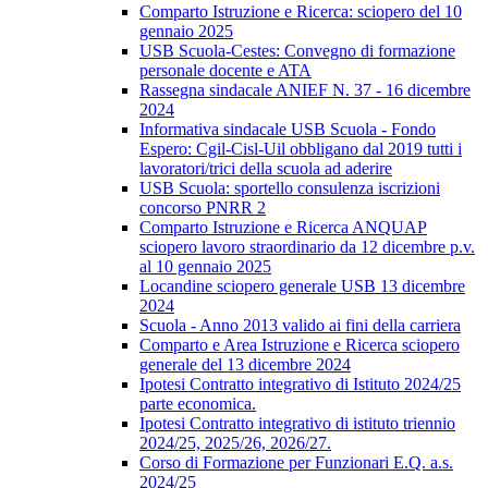
Comparto Istruzione e Ricerca: sciopero del 10
gennaio 2025
USB Scuola-Cestes: Convegno di formazione
personale docente e ATA
Rassegna sindacale ANIEF N. 37 - 16 dicembre
2024
Informativa sindacale USB Scuola - Fondo
Espero: Cgil-Cisl-Uil obbligano dal 2019 tutti i
lavoratori/trici della scuola ad aderire
USB Scuola: sportello consulenza iscrizioni
concorso PNRR 2
Comparto Istruzione e Ricerca ANQUAP
sciopero lavoro straordinario da 12 dicembre p.v.
al 10 gennaio 2025
Locandine sciopero generale USB 13 dicembre
2024
Scuola - Anno 2013 valido ai fini della carriera
Comparto e Area Istruzione e Ricerca sciopero
generale del 13 dicembre 2024
Ipotesi Contratto integrativo di Istituto 2024/25
parte economica.
Ipotesi Contratto integrativo di istituto triennio
2024/25, 2025/26, 2026/27.
Corso di Formazione per Funzionari E.Q. a.s.
2024/25