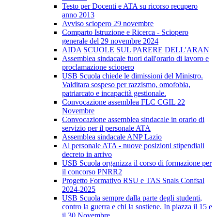
Testo per Docenti e ATA su ricorso recupero
anno 2013
Avviso sciopero 29 novembre
Comparto Istruzione e Ricerca - Sciopero
generale del 29 novembre 2024
AIDA SCUOLE SUL PARERE DELL'ARAN
Assemblea sindacale fuori dall'orario di lavoro e
proclamazione sciopero
USB Scuola chiede le dimissioni del Ministro.
Valditara sospeso per razzismo, omofobia,
patriarcato e incapacità gestionale.
Convocazione assemblea FLC CGIL 22
Novembre
Convocazione assemblea sindacale in orario di
servizio per il personale ATA
Assemblea sindacale ANP Lazio
Al personale ATA - nuove posizioni stipendiali
decreto in arrivo
USB Scuola organizza il corso di formazione per
il concorso PNRR2
Progetto Formativo RSU e TAS Snals Confsal
2024-2025
USB Scuola sempre dalla parte degli studenti,
contro la guerra e chi la sostiene. In piazza il 15 e
il 30 Novembre