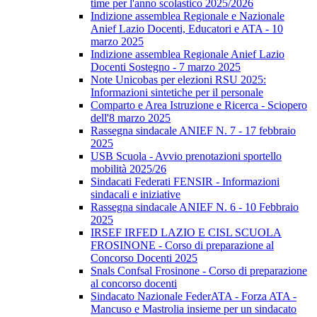
time per l'anno scolastico 2025/2026
Indizione assemblea Regionale e Nazionale
Anief Lazio Docenti, Educatori e ATA - 10
marzo 2025
Indizione assemblea Regionale Anief Lazio
Docenti Sostegno - 7 marzo 2025
Note Unicobas per elezioni RSU 2025:
Informazioni sintetiche per il personale
Comparto e Area Istruzione e Ricerca - Sciopero
dell'8 marzo 2025
Rassegna sindacale ANIEF N. 7 - 17 febbraio
2025
USB Scuola - Avvio prenotazioni sportello
mobilità 2025/26
Sindacati Federati FENSIR - Informazioni
sindacali e iniziative
Rassegna sindacale ANIEF N. 6 - 10 Febbraio
2025
IRSEF IRFED LAZIO E CISL SCUOLA
FROSINONE - Corso di preparazione al
Concorso Docenti 2025
Snals Confsal Frosinone - Corso di preparazione
al concorso docenti
Sindacato Nazionale FederATA - Forza ATA -
Mancuso e Mastrolia insieme per un sindacato