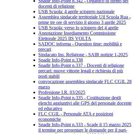
Snadir Info-Point n.342 - Organico di diritto dei
docenti di religione
USB Scuola: 4 aprile sciopero nazionale
Assemblea sindacale territoriale Uil Scuola Rua -
prime tre ore di servizio il giorno 3 aprile 2025
USB Scuola: verso lo sciopero del 4 aprile
Annotazione Insediamento Commissione
Elettorale 2025 IIS VOLTA
SADOC informa - Question time: mobilità e
precari
Sindacato Ins. Religione - SAIR notizie 1-2025
Snadir Info-Point n.338
Snadir Info-Point n.337 - Docenti di religione
precari: nuove vittorie legali e richiesta di più
posti stabili
convocazione assemblea sindacale FLC CGIL 28
marzo
Professione I.R. 03/2025
Snadir Info-Point n.335 - Costituzione degli
elenchi aggiuntivi alle GPS del personale docente
ed educativo
FLC CGIL - Personale ATA e posizioni
economiche
Snadir Info-Point n.333 - Scade il 15 marzo 2025
il termine per presentare le domande per il part-