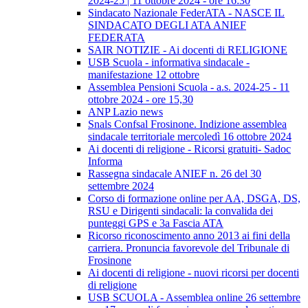
2024-25 | 11 ottobre 2024 - ore 16:30
Sindacato Nazionale FederATA - NASCE IL
SINDACATO DEGLI ATA ANIEF
FEDERATA
SAIR NOTIZIE - Ai docenti di RELIGIONE
USB Scuola - informativa sindacale -
manifestazione 12 ottobre
Assemblea Pensioni Scuola - a.s. 2024-25 - 11
ottobre 2024 - ore 15,30
ANP Lazio news
Snals Confsal Frosinone. Indizione assemblea
sindacale territoriale mercoledì 16 ottobre 2024
Ai docenti di religione - Ricorsi gratuiti- Sadoc
Informa
Rassegna sindacale ANIEF n. 26 del 30
settembre 2024
Corso di formazione online per AA, DSGA, DS,
RSU e Dirigenti sindacali: la convalida dei
punteggi GPS e 3a Fascia ATA
Ricorso riconoscimento anno 2013 ai fini della
carriera. Pronuncia favorevole del Tribunale di
Frosinone
Ai docenti di religione - nuovi ricorsi per docenti
di religione
USB SCUOLA - Assemblea online 26 settembre