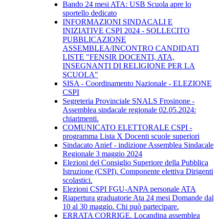
Bando 24 mesi ATA: USB Scuola apre lo
sportello dedicato
INFORMAZIONI SINDACALI E
INIZIATIVE CSPI 2024 - SOLLECITO
PUBBLICAZIONE
ASSEMBLEA/INCONTRO CANDIDATI
LISTE "FENSIR DOCENTI, ATA,
INSEGNANTI DI RELIGIONE PER LA
SCUOLA"
SISA - Coordinamento Nazionale - ELEZIONE
CSPI
Segreteria Provinciale SNALS Frosinone -
Assemblea sindacale regionale 02.05.2024:
chiarimenti.
COMUNICATO ELETTORALE CSPI -
programma Lista X Docenti scuole superiori
Sindacato Anief - indizione Assemblea Sindacale
Regionale 3 maggio 2024
Elezioni del Consiglio Superiore della Pubblica
Istruzione (CSPI). Componente elettiva Dirigenti
scolastici.
Elezioni CSPI FGU-ANPA personale ATA
Riapertura graduatorie Ata 24 mesi Domande dal
10 al 30 maggio. Chi può partecipare.
ERRATA CORRIGE. Locandina assemblea