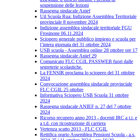
sospensione delle lezioni
Rassegna sindacale Anief
Uil Scuola Rua: Indizione Assemblea Territoriale
provinciale 8 novembre 2024
Indizione assemblea sindacale territoriale FGU
Frosinone 06.11.2024
Sciopero generale pubblico impiego e scuola per
l’intera giornata del 31 ottobre 2024
USB scuola - Assemblea online 28 ottobre ore 17
Rassegna sindacale Anief 29
Comunicato FLC CGIL PASSWEB fuori dalle
segreterie scolastiche.
La FENSIR proclama lo sciopero del 31 ottobre
2024
Convocazione assemblea sindacale provinciale
FLC CGIL 25 ottobre
Informativa Sciopero USB Scuola 31 ottobre
2024
Rassegna sindacale ANIEF n. 27 del 7 ottobre
2024
Ricorso recupero anno 2013 - docenti IRC a t.i. e
a t.d. con ricostruzione di carriera
Vertenza scatto 2013 - FLC CGIL
Rettifica orario Assemblea Pensioni Scuola - a.s.