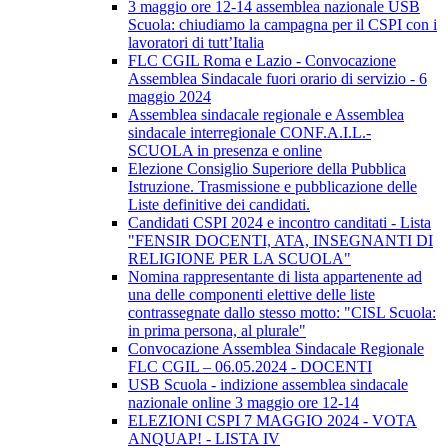
3 maggio ore 12-14 assemblea nazionale USB
Scuola: chiudiamo la campagna per il CSPI con i
lavoratori di tutt’Italia
FLC CGIL Roma e Lazio - Convocazione
Assemblea Sindacale fuori orario di servizio - 6
maggio 2024
Assemblea sindacale regionale e Assemblea
sindacale interregionale CONF.A.I.L.-
SCUOLA in presenza e online
Elezione Consiglio Superiore della Pubblica
Istruzione. Trasmissione e pubblicazione delle
Liste definitive dei candidati.
Candidati CSPI 2024 e incontro canditati - Lista
"FENSIR DOCENTI, ATA, INSEGNANTI DI
RELIGIONE PER LA SCUOLA"
Nomina rappresentante di lista appartenente ad
una delle componenti elettive delle liste
contrassegnate dallo stesso motto: "CISL Scuola:
in prima persona, al plurale"
Convocazione Assemblea Sindacale Regionale
FLC CGIL – 06.05.2024 - DOCENTI
USB Scuola - indizione assemblea sindacale
nazionale online 3 maggio ore 12-14
ELEZIONI CSPI 7 MAGGIO 2024 - VOTA
ANQUAP! - LISTA IV