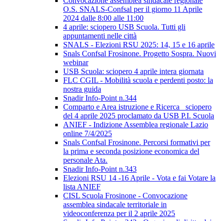
Convocazione assemblea sindacale regionale
O.S. SNALS-Confsal per il giorno 11 Aprile
2024 dalle 8:00 alle 11:00
4 aprile: sciopero USB Scuola. Tutti gli
appuntamenti nelle città
SNALS - Elezioni RSU 2025: 14, 15 e 16 aprile
Snals Confsal Frosinone. Progetto Sospra. Nuovi
webinar
USB Scuola: sciopero 4 aprile intera giornata
FLC CGIL - Mobilità scuola e perdenti posto: la
nostra guida
Snadir Info-Point n.344
Comparto e Area istruzione e Ricerca_ sciopero
del 4 aprile 2025 proclamato da USB P.I. Scuola
ANIEF - Indizione Assemblea regionale Lazio
online 7/4/2025
Snals Confsal Frosinone. Percorsi formativi per
la prima e seconda posizione economica del
personale Ata.
Snadir Info-Point n.343
Elezioni RSU 14 -16 Aprile - Vota e fai Votare la
lista ANIEF
CISL Scuola Frosinone - Convocazione
assemblea sindacale territoriale in
videoconferenza per il 2 aprile 2025