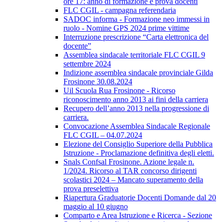
ore 17: anno di formazione e prova docenti
FLC CGIL - campagna referendaria
SADOC informa - Formazione neo immessi in
ruolo - Nomine GPS 2024 prime vittime
Interruzione prescrizione “Carta elettronica del
docente”
Assemblea sindacale territoriale FLC CGIL 9
settembre 2024
Indizione assemblea sindacale provinciale Gilda
Frosinone 30.08.2024
Uil Scuola Rua Frosinone - Ricorso
riconoscimento anno 2013 ai fini della carriera
Recupero dell’anno 2013 nella progressione di
carriera.
Convocazione Assemblea Sindacale Regionale
FLC CGIL – 04.07.2024
Elezione del Consiglio Superiore della Pubblica
Istruzione - Proclamazione definitiva degli eletti.
Snals Confsal Frosinone. Azione legale n.
1/2024. Ricorso al TAR concorso dirigenti
scolastici 2024 – Mancato superamento della
prova preselettiva
Riapertura Graduatorie Docenti Domande dal 20
maggio al 10 giugno
Comparto e Area Istruzione e Ricerca - Sezione