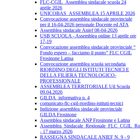
FLC-CGIL_Assemblea sindacale scuola 24
aprile 2026
UNICOBAS_ASSEMBLEA 15 APRILE 2026
Convocazione assemblea sindacale provinciale
per il 16-04-2026 personale Docente ed ATA
Assemblea sindacale Anief 08-04-2026
USB SCUOLA - Assemblea online 13 aprile ore
17-19
Convocazione assemblea sindacale provinciale “
Fondo espero – facciamo il punto” FLC CGIL
Frosinone Latina
Convocazione assemblea scuola secondaria
RIORDINO DEGLI ISTITUTI TECNICI E
DELLA FILIERA TECNOLOGICO-
PROFESSIONALE
ASSEMBLEA TERRITORIALE Uil Scuola
09.04.2026
GILDA_informativa n. 4
comunicato-flc-cgil-riordino-istituti-tecnici
Indizione assemblea sindacale provinciale
GILDA Frosinone
Assemblea sindacale ANP Frosinone e Latina
Assemblea_Sindacale_Regionale_FLC_CGIL_R
- 17 marzo 2026
RASSEGNA SINDACALE ANIEF N. 9 - 9