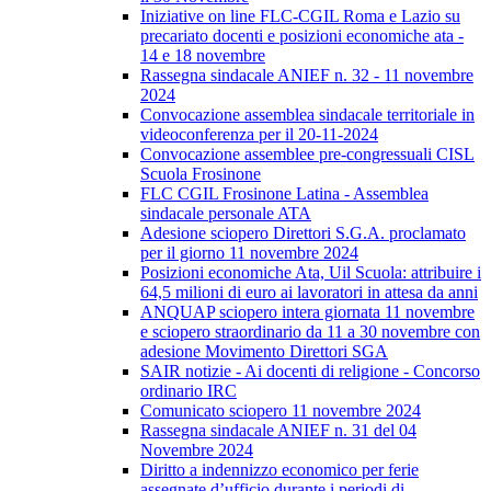
Iniziative on line FLC-CGIL Roma e Lazio su
precariato docenti e posizioni economiche ata -
14 e 18 novembre
Rassegna sindacale ANIEF n. 32 - 11 novembre
2024
Convocazione assemblea sindacale territoriale in
videoconferenza per il 20-11-2024
Convocazione assemblee pre-congressuali CISL
Scuola Frosinone
FLC CGIL Frosinone Latina - Assemblea
sindacale personale ATA
Adesione sciopero Direttori S.G.A. proclamato
per il giorno 11 novembre 2024
Posizioni economiche Ata, Uil Scuola: attribuire i
64,5 milioni di euro ai lavoratori in attesa da anni
ANQUAP sciopero intera giornata 11 novembre
e sciopero straordinario da 11 a 30 novembre con
adesione Movimento Direttori SGA
SAIR notizie - Ai docenti di religione - Concorso
ordinario IRC
Comunicato sciopero 11 novembre 2024
Rassegna sindacale ANIEF n. 31 del 04
Novembre 2024
Diritto a indennizzo economico per ferie
assegnate d’ufficio durante i periodi di