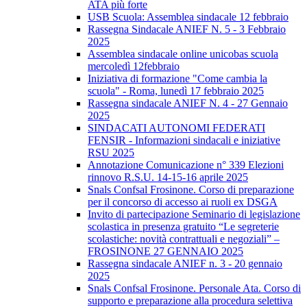
ATA più forte
USB Scuola: Assemblea sindacale 12 febbraio
Rassegna Sindacale ANIEF N. 5 - 3 Febbraio
2025
Assemblea sindacale online unicobas scuola
mercoledì 12febbraio
Iniziativa di formazione "Come cambia la
scuola" - Roma, lunedì 17 febbraio 2025
Rassegna sindacale ANIEF N. 4 - 27 Gennaio
2025
SINDACATI AUTONOMI FEDERATI
FENSIR - Informazioni sindacali e iniziative
RSU 2025
Annotazione Comunicazione n° 339 Elezioni
rinnovo R.S.U. 14-15-16 aprile 2025
Snals Confsal Frosinone. Corso di preparazione
per il concorso di accesso ai ruoli ex DSGA
Invito di partecipazione Seminario di legislazione
scolastica in presenza gratuito “Le segreterie
scolastiche: novità contrattuali e negoziali” –
FROSINONE 27 GENNAIO 2025
Rassegna sindacale ANIEF n. 3 - 20 gennaio
2025
Snals Confsal Frosinone. Personale Ata. Corso di
supporto e preparazione alla procedura selettiva