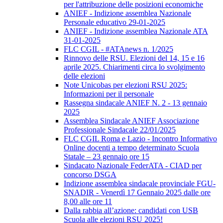
per l'attribuzione delle posizioni economiche
ANIEF - Indizione assemblea Nazionale
Personale educativo 29-01-2025
ANIEF - Indizione assemblea Nazionale ATA
31-01-2025
FLC CGIL - #ATAnews n. 1/2025
Rinnovo delle RSU. Elezioni del 14, 15 e 16
aprile 2025. Chiarimenti circa lo svolgimento
delle elezioni
Note Unicobas per elezioni RSU 2025:
Informazioni per il personale
Rassegna sindacale ANIEF N. 2 - 13 gennaio
2025
Assemblea Sindacale ANIEF Associazione
Professionale Sindacale 22/01/2025
FLC CGIL Roma e Lazio - Incontro Informativo
Online docenti a tempo determinato Scuola
Statale – 23 gennaio ore 15
Sindacato Nazionale FederATA - CIAD per
concorso DSGA
Indizione assemblea sindacale provinciale FGU-
SNADIR - Venerdì 17 Gennaio 2025 dalle ore
8,00 alle ore 11
Dalla rabbia all’azione: candidati con USB
Scuola alle elezioni RSU 2025!