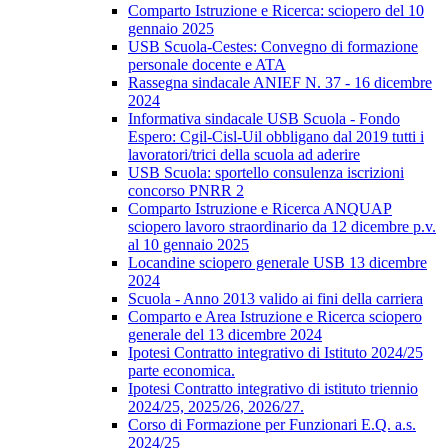
Comparto Istruzione e Ricerca: sciopero del 10
gennaio 2025
USB Scuola-Cestes: Convegno di formazione
personale docente e ATA
Rassegna sindacale ANIEF N. 37 - 16 dicembre
2024
Informativa sindacale USB Scuola - Fondo
Espero: Cgil-Cisl-Uil obbligano dal 2019 tutti i
lavoratori/trici della scuola ad aderire
USB Scuola: sportello consulenza iscrizioni
concorso PNRR 2
Comparto Istruzione e Ricerca ANQUAP
sciopero lavoro straordinario da 12 dicembre p.v.
al 10 gennaio 2025
Locandine sciopero generale USB 13 dicembre
2024
Scuola - Anno 2013 valido ai fini della carriera
Comparto e Area Istruzione e Ricerca sciopero
generale del 13 dicembre 2024
Ipotesi Contratto integrativo di Istituto 2024/25
parte economica.
Ipotesi Contratto integrativo di istituto triennio
2024/25, 2025/26, 2026/27.
Corso di Formazione per Funzionari E.Q. a.s.
2024/25