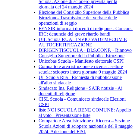
Scuola. Azione di sciopero prevista per la
giornata del 24 maggio 2024
Elezione del Consiglio Superiore della Pubblica
Istruzione- Trasmissione del verbale delle
operazioni di seggio
FENSIR informa i docenti di religione - Concorsi
IRC: denuncia del grave ritardo bandi
UIL Scuola RUA - INVIO VADEMECUM E
AUTOCERTIFICAZIONE
DIRIGENTISCUOLA - DI.S.CONF. - Rinnovo
Consiglio Superiore della Pubblica Istruzione
Unicobas Scuola - Manifesto elettorale CSPI
Comparto e area istruzione e ricerca - settore
scuola: sciopero intera giornata 9 maggio 2024
Uil Scuola Rua - Richiesta di pubblicazione
all'albo sindacale
Sindacato Ins. Religione - SAIR notizie - Ai
docenti di religione
CISL Scuola - Comunicato sindacale Elezioni
CSPI
liste NOI SCUOLA BENE COMUNE: Appello
al voto - Presentazione liste
Comparto e Area Istruzione e Ricerca – Sezione
Scuola Azioni di sciopero nazionale del 9 maggio
2024. Adesione del FISI.