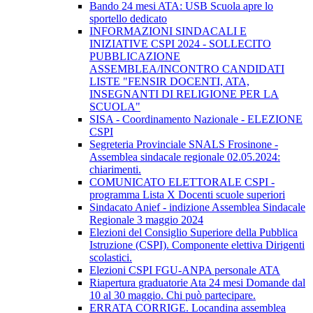
Bando 24 mesi ATA: USB Scuola apre lo
sportello dedicato
INFORMAZIONI SINDACALI E
INIZIATIVE CSPI 2024 - SOLLECITO
PUBBLICAZIONE
ASSEMBLEA/INCONTRO CANDIDATI
LISTE "FENSIR DOCENTI, ATA,
INSEGNANTI DI RELIGIONE PER LA
SCUOLA"
SISA - Coordinamento Nazionale - ELEZIONE
CSPI
Segreteria Provinciale SNALS Frosinone -
Assemblea sindacale regionale 02.05.2024:
chiarimenti.
COMUNICATO ELETTORALE CSPI -
programma Lista X Docenti scuole superiori
Sindacato Anief - indizione Assemblea Sindacale
Regionale 3 maggio 2024
Elezioni del Consiglio Superiore della Pubblica
Istruzione (CSPI). Componente elettiva Dirigenti
scolastici.
Elezioni CSPI FGU-ANPA personale ATA
Riapertura graduatorie Ata 24 mesi Domande dal
10 al 30 maggio. Chi può partecipare.
ERRATA CORRIGE. Locandina assemblea