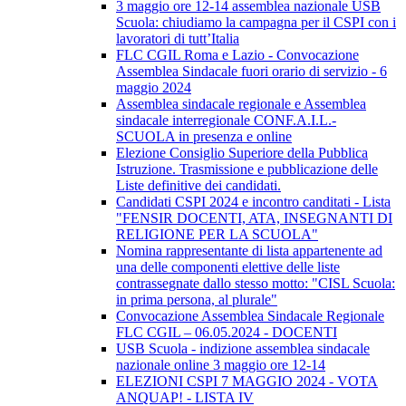
3 maggio ore 12-14 assemblea nazionale USB
Scuola: chiudiamo la campagna per il CSPI con i
lavoratori di tutt’Italia
FLC CGIL Roma e Lazio - Convocazione
Assemblea Sindacale fuori orario di servizio - 6
maggio 2024
Assemblea sindacale regionale e Assemblea
sindacale interregionale CONF.A.I.L.-
SCUOLA in presenza e online
Elezione Consiglio Superiore della Pubblica
Istruzione. Trasmissione e pubblicazione delle
Liste definitive dei candidati.
Candidati CSPI 2024 e incontro canditati - Lista
"FENSIR DOCENTI, ATA, INSEGNANTI DI
RELIGIONE PER LA SCUOLA"
Nomina rappresentante di lista appartenente ad
una delle componenti elettive delle liste
contrassegnate dallo stesso motto: "CISL Scuola:
in prima persona, al plurale"
Convocazione Assemblea Sindacale Regionale
FLC CGIL – 06.05.2024 - DOCENTI
USB Scuola - indizione assemblea sindacale
nazionale online 3 maggio ore 12-14
ELEZIONI CSPI 7 MAGGIO 2024 - VOTA
ANQUAP! - LISTA IV