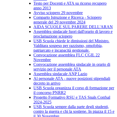
Testo per Docenti e ATA su ricorso recupero
anno 2013
Avviso sciopero 29 novembre
Comparto Istruzione e Ricerca - Sciopero
generale del 29 novembre 2024
AIDA SCUOLE SUL PARERE DELL'ARAN
Assemblea sindacale fuori dall'orario di lavoro e
proclamazione sciopero
USB Scuola chiede le dimissioni del Ministro.
Valditara sospeso per razzismo, omofobia,
patriarcato e incapacità gestionale.
Convocazione assemblea FLC CGIL 22
Novembre
Convocazione assemblea sindacale in orario di
servizio per il personale ATA
Assemblea sindacale ANP Lazio
Al personale ATA - nuove posizioni stipendiali
decreto in arrivo
USB Scuola organizza il corso di formazione per
il concorso PNRR2
Progetto Formativo RSU e TAS Snals Confsal
2024-2025
USB Scuola sempre dalla parte degli studenti,
contro la guerra e chi la sostiene. In piazza il 15 e
il 30 Novembre