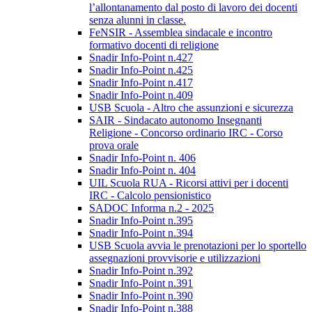
l’allontanamento dal posto di lavoro dei docenti
senza alunni in classe.
FeNSIR - Assemblea sindacale e incontro
formativo docenti di religione
Snadir Info-Point n.427
Snadir Info-Point n.425
Snadir Info-Point n.417
Snadir Info-Point n.409
USB Scuola - Altro che assunzioni e sicurezza
SAIR - Sindacato autonomo Insegnanti
Religione - Concorso ordinario IRC - Corso
prova orale
Snadir Info-Point n. 406
Snadir Info-Point n. 404
UIL Scuola RUA - Ricorsi attivi per i docenti
IRC - Calcolo pensionistico
SADOC Informa n.2 - 2025
Snadir Info-Point n.395
Snadir Info-Point n.394
USB Scuola avvia le prenotazioni per lo sportello
assegnazioni provvisorie e utilizzazioni
Snadir Info-Point n.392
Snadir Info-Point n.391
Snadir Info-Point n.390
Snadir Info-Point n.388