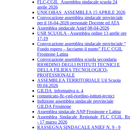
FLC-CGIL_Assemblea sindacale scuola 24
aprile 2026
UNICOBAS_ASSEMBLEA 15 APRILE 2026
Convocazione assemblea sindacale provinciale
per il 16-04-2026 personale Docente ed ATA
Assemblea sindacale Anief 08-04-2026
USB SCUOLA - Assemblea online 13 aprile ore
17-19
Convocazione assemblea sindacale provinciale “
Fondo espero – facciamo il punto” FLC CGIL
Frosinone Latina
Convocazione assemblea scuola secondaria
RIORDINO DEGLI ISTITUTI TECNICI E
DELLA FILIERA TECNOLOGICO-
PROFESSIONALE
ASSEMBLEA TERRITORIALE Uil Scuola
09.04.2026
GILDA_informativa n. 4
comunicato-flc-cgil-riordino-istituti-tecnici
Indizione assemblea sindacale provinciale
GILDA Frosinone
Assemblea sindacale ANP Frosinone e Latina
Assemblea_Sindacale_Regionale_FLC_CGIL_R
- 17 marzo 2026
RASSEGNA SINDACALE ANIEF N. 9 - 9