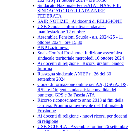
2024-25 | 11 ottobre 2024 - ore 16:30
Sindacato Nazionale FederATA - NASCE IL
SINDACATO DEGLI ATA ANIEF
FEDERATA
SAIR NOTIZIE - Ai docenti di RELIGIONE
USB Scuola - informativa sindacale -
manifestazione 12 ottobre
Assemblea Pensioni Scuola - a.s. 2024-25 - 11
ottobre 2024 - ore 15,30
ANP Lazio news
Snals Confsal Frosinone. Indizione assemblea
sindacale territoriale mercoledì 16 ottobre 2024
Ai docenti di religione - Ricorsi gratuiti- Sadoc
Informa
Rassegna sindacale ANIEF n. 26 del 30
settembre 2024
Corso di formazione online per AA, DSGA, DS,
RSU e Dirigenti sindacali: la convalida dei
punteggi GPS e 3a Fascia ATA
Ricorso riconoscimento anno 2013 ai fini della
carriera. Pronuncia favorevole del Tribunale di
Frosinone
Ai docenti di religione - nuovi ricorsi per docenti
di religione
USB SCUOLA - Assemblea online 26 settembre