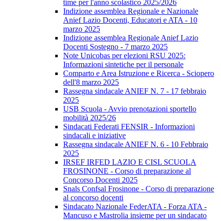
time per l'anno scolastico 2025/2026
Indizione assemblea Regionale e Nazionale
Anief Lazio Docenti, Educatori e ATA - 10
marzo 2025
Indizione assemblea Regionale Anief Lazio
Docenti Sostegno - 7 marzo 2025
Note Unicobas per elezioni RSU 2025:
Informazioni sintetiche per il personale
Comparto e Area Istruzione e Ricerca - Sciopero
dell'8 marzo 2025
Rassegna sindacale ANIEF N. 7 - 17 febbraio
2025
USB Scuola - Avvio prenotazioni sportello
mobilità 2025/26
Sindacati Federati FENSIR - Informazioni
sindacali e iniziative
Rassegna sindacale ANIEF N. 6 - 10 Febbraio
2025
IRSEF IRFED LAZIO E CISL SCUOLA
FROSINONE - Corso di preparazione al
Concorso Docenti 2025
Snals Confsal Frosinone - Corso di preparazione
al concorso docenti
Sindacato Nazionale FederATA - Forza ATA -
Mancuso e Mastrolia insieme per un sindacato