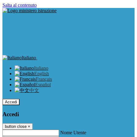
Salta al contenuto
Italiano
Italiano
English
Français
Español
中文
Accedi
Accedi
button close
×
Nome Utente