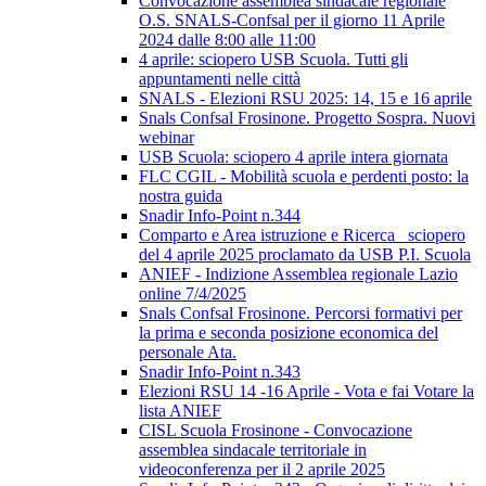
Convocazione assemblea sindacale regionale
O.S. SNALS-Confsal per il giorno 11 Aprile
2024 dalle 8:00 alle 11:00
4 aprile: sciopero USB Scuola. Tutti gli
appuntamenti nelle città
SNALS - Elezioni RSU 2025: 14, 15 e 16 aprile
Snals Confsal Frosinone. Progetto Sospra. Nuovi
webinar
USB Scuola: sciopero 4 aprile intera giornata
FLC CGIL - Mobilità scuola e perdenti posto: la
nostra guida
Snadir Info-Point n.344
Comparto e Area istruzione e Ricerca_ sciopero
del 4 aprile 2025 proclamato da USB P.I. Scuola
ANIEF - Indizione Assemblea regionale Lazio
online 7/4/2025
Snals Confsal Frosinone. Percorsi formativi per
la prima e seconda posizione economica del
personale Ata.
Snadir Info-Point n.343
Elezioni RSU 14 -16 Aprile - Vota e fai Votare la
lista ANIEF
CISL Scuola Frosinone - Convocazione
assemblea sindacale territoriale in
videoconferenza per il 2 aprile 2025