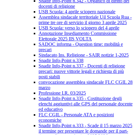
Snadir Info-Point n.342 - Organico di diritto dei
docenti di religione
USB Scuola: 4 aprile sciopero nazionale
Assemblea sindacale territoriale Uil Scuola Rua -
prime tre ore di servizio il giorno 3 aprile 2025
USB Scuola: verso lo sciopero del 4 aprile
Annotazione Insediamento Commissione
Elettorale 2025 IIS VOLTA
SADOC informa - Question time: mobilità e
precari
Sindacato Ins. Religione - SAIR notizie 1-2025
Snadir Info-Point n.338
Snadir Info-Point n.337 - Docenti di religione
precari: nuove vittorie legali e richiesta di più
posti stabili
convocazione assemblea sindacale FLC CGIL 28
marzo
Professione I.R. 03/2025
Snadir Info-Point n.335 - Costituzione degli
elenchi aggiuntivi alle GPS del personale docente
ed educativo
FLC CGIL - Personale ATA e posizioni
economiche
Snadir Info-Point n.333 - Scade il 15 marzo 2025
il termine per presentare le domande per il part-