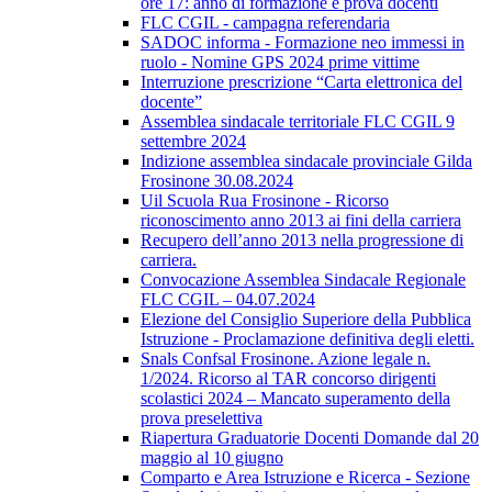
ore 17: anno di formazione e prova docenti
FLC CGIL - campagna referendaria
SADOC informa - Formazione neo immessi in
ruolo - Nomine GPS 2024 prime vittime
Interruzione prescrizione “Carta elettronica del
docente”
Assemblea sindacale territoriale FLC CGIL 9
settembre 2024
Indizione assemblea sindacale provinciale Gilda
Frosinone 30.08.2024
Uil Scuola Rua Frosinone - Ricorso
riconoscimento anno 2013 ai fini della carriera
Recupero dell’anno 2013 nella progressione di
carriera.
Convocazione Assemblea Sindacale Regionale
FLC CGIL – 04.07.2024
Elezione del Consiglio Superiore della Pubblica
Istruzione - Proclamazione definitiva degli eletti.
Snals Confsal Frosinone. Azione legale n.
1/2024. Ricorso al TAR concorso dirigenti
scolastici 2024 – Mancato superamento della
prova preselettiva
Riapertura Graduatorie Docenti Domande dal 20
maggio al 10 giugno
Comparto e Area Istruzione e Ricerca - Sezione