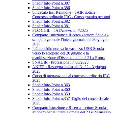
Snadir Info-Point n.387
Snadir Info-Point n.386
Sindacato Ins. Religione - SAIR notizie -
Concorso ordinario IRC - Corso gratuito per tutti
Snadir Info-Point n.382
Snadir Info-Point n.381
FLC CGIL - #ATAnews n. 4/2025
Comparto Istruzione e Ricerca - settore Scuola -
sciopero generale l'intera giornata del 20 giugno
2025
Il Genocidio non va in vacanza: USB Scuola
verso lo sciopero del 20 giugno e la
manifestazione #Disarmiamoli del 21 a Roma
SNADIR - Professione i.r. 06/2025
ANIEF - Rassegna sindacale N. 22 - 3 giugno
2025
Corso di preparazione al concorso ordinario IRC
2025
Snadir Info-Point n.363
Snadir Info-Point n.360
Snadir Info-Point n.359
Snadir Info-Point n.357-Taglio del cuneo fiscale
2025
Comparto Istruzione e Ricerca_ settore Scuola_
sciopero per le intere giornate del 23 e 24 maggio