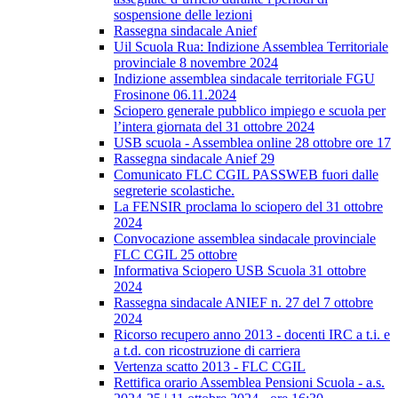
sospensione delle lezioni
Rassegna sindacale Anief
Uil Scuola Rua: Indizione Assemblea Territoriale
provinciale 8 novembre 2024
Indizione assemblea sindacale territoriale FGU
Frosinone 06.11.2024
Sciopero generale pubblico impiego e scuola per
l’intera giornata del 31 ottobre 2024
USB scuola - Assemblea online 28 ottobre ore 17
Rassegna sindacale Anief 29
Comunicato FLC CGIL PASSWEB fuori dalle
segreterie scolastiche.
La FENSIR proclama lo sciopero del 31 ottobre
2024
Convocazione assemblea sindacale provinciale
FLC CGIL 25 ottobre
Informativa Sciopero USB Scuola 31 ottobre
2024
Rassegna sindacale ANIEF n. 27 del 7 ottobre
2024
Ricorso recupero anno 2013 - docenti IRC a t.i. e
a t.d. con ricostruzione di carriera
Vertenza scatto 2013 - FLC CGIL
Rettifica orario Assemblea Pensioni Scuola - a.s.