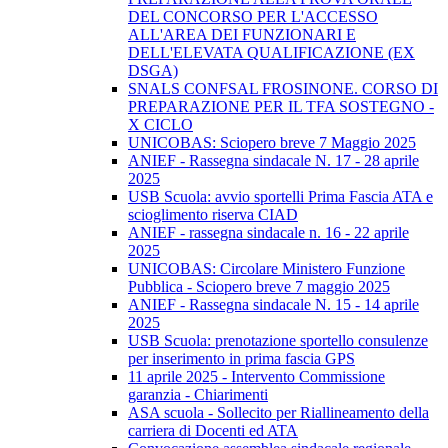
DEL CONCORSO PER L'ACCESSO
ALL'AREA DEI FUNZIONARI E
DELL'ELEVATA QUALIFICAZIONE (EX
DSGA)
SNALS CONFSAL FROSINONE. CORSO DI
PREPARAZIONE PER IL TFA SOSTEGNO -
X CICLO
UNICOBAS: Sciopero breve 7 Maggio 2025
ANIEF - Rassegna sindacale N. 17 - 28 aprile
2025
USB Scuola: avvio sportelli Prima Fascia ATA e
scioglimento riserva CIAD
ANIEF - rassegna sindacale n. 16 - 22 aprile
2025
UNICOBAS: Circolare Ministero Funzione
Pubblica - Sciopero breve 7 maggio 2025
ANIEF - Rassegna sindacale N. 15 - 14 aprile
2025
USB Scuola: prenotazione sportello consulenze
per inserimento in prima fascia GPS
11 aprile 2025 - Intervento Commissione
garanzia - Chiarimenti
ASA scuola - Sollecito per Riallineamento della
carriera di Docenti ed ATA