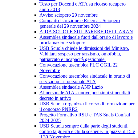
Testo per Docenti e ATA su ricorso recupero
anno 2013
Avviso sciopero 29 novembre
Comparto Istruzione e Ricerca - Sciopero
generale del 29 novembre 2024
AIDA SCUOLE SUL PARERE DELL'ARAN
Assemblea sindacale fuori dall'orario di lavoro e
proclamazione sciopero
USB Scuola chiede le dimissioni del Ministro.
Valditara sospeso per razzismo, omofobia,
patriarcato e incapacità gestionale.
Convocazione assemblea FLC CGIL 22
Novembre
Convocazione assemblea sindacale in orario di
servizio per il personale ATA
Assemblea sindacale ANP Lazio
Al personale ATA - nuove posizioni stipendiali
decreto in arrivo
USB Scuola organizza il corso di formazione per
il concorso PNRR2
Progetto Formativo RSU e TAS Snals Confsal
2024-2025
USB Scuola sempre dalla parte degli studenti,
contro la guerra e chi la sostiene. In piazza il 15 e
il 30 Novembre