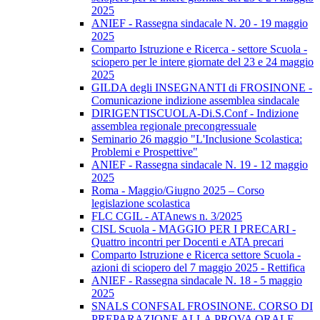
2025
ANIEF - Rassegna sindacale N. 20 - 19 maggio
2025
Comparto Istruzione e Ricerca - settore Scuola -
sciopero per le intere giornate del 23 e 24 maggio
2025
GILDA degli INSEGNANTI di FROSINONE -
Comunicazione indizione assemblea sindacale
DIRIGENTISCUOLA-Di.S.Conf - Indizione
assemblea regionale precongressuale
Seminario 26 maggio "L'Inclusione Scolastica:
Problemi e Prospettive"
ANIEF - Rassegna sindacale N. 19 - 12 maggio
2025
Roma - Maggio/Giugno 2025 – Corso
legislazione scolastica
FLC CGIL - ATAnews n. 3/2025
CISL Scuola - MAGGIO PER I PRECARI -
Quattro incontri per Docenti e ATA precari
Comparto Istruzione e Ricerca settore Scuola -
azioni di sciopero del 7 maggio 2025 - Rettifica
ANIEF - Rassegna sindacale N. 18 - 5 maggio
2025
SNALS CONFSAL FROSINONE. CORSO DI
PREPARAZIONE ALLA PROVA ORALE