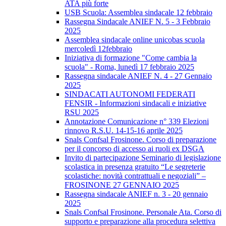
ATA più forte
USB Scuola: Assemblea sindacale 12 febbraio
Rassegna Sindacale ANIEF N. 5 - 3 Febbraio
2025
Assemblea sindacale online unicobas scuola
mercoledì 12febbraio
Iniziativa di formazione "Come cambia la
scuola" - Roma, lunedì 17 febbraio 2025
Rassegna sindacale ANIEF N. 4 - 27 Gennaio
2025
SINDACATI AUTONOMI FEDERATI
FENSIR - Informazioni sindacali e iniziative
RSU 2025
Annotazione Comunicazione n° 339 Elezioni
rinnovo R.S.U. 14-15-16 aprile 2025
Snals Confsal Frosinone. Corso di preparazione
per il concorso di accesso ai ruoli ex DSGA
Invito di partecipazione Seminario di legislazione
scolastica in presenza gratuito “Le segreterie
scolastiche: novità contrattuali e negoziali” –
FROSINONE 27 GENNAIO 2025
Rassegna sindacale ANIEF n. 3 - 20 gennaio
2025
Snals Confsal Frosinone. Personale Ata. Corso di
supporto e preparazione alla procedura selettiva