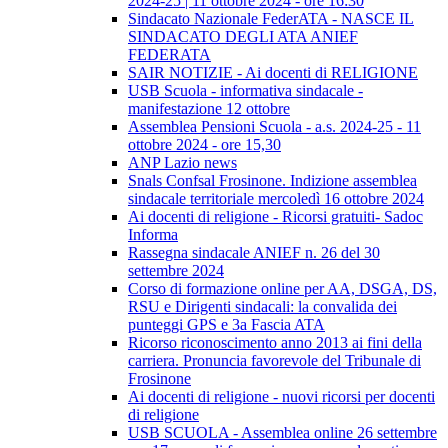
2024-25 | 11 ottobre 2024 - ore 16:30
Sindacato Nazionale FederATA - NASCE IL
SINDACATO DEGLI ATA ANIEF
FEDERATA
SAIR NOTIZIE - Ai docenti di RELIGIONE
USB Scuola - informativa sindacale -
manifestazione 12 ottobre
Assemblea Pensioni Scuola - a.s. 2024-25 - 11
ottobre 2024 - ore 15,30
ANP Lazio news
Snals Confsal Frosinone. Indizione assemblea
sindacale territoriale mercoledì 16 ottobre 2024
Ai docenti di religione - Ricorsi gratuiti- Sadoc
Informa
Rassegna sindacale ANIEF n. 26 del 30
settembre 2024
Corso di formazione online per AA, DSGA, DS,
RSU e Dirigenti sindacali: la convalida dei
punteggi GPS e 3a Fascia ATA
Ricorso riconoscimento anno 2013 ai fini della
carriera. Pronuncia favorevole del Tribunale di
Frosinone
Ai docenti di religione - nuovi ricorsi per docenti
di religione
USB SCUOLA - Assemblea online 26 settembre