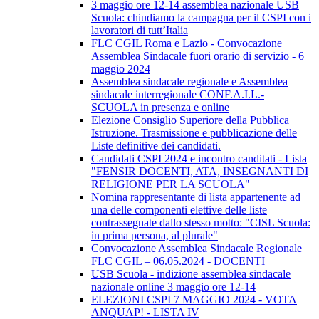
3 maggio ore 12-14 assemblea nazionale USB
Scuola: chiudiamo la campagna per il CSPI con i
lavoratori di tutt’Italia
FLC CGIL Roma e Lazio - Convocazione
Assemblea Sindacale fuori orario di servizio - 6
maggio 2024
Assemblea sindacale regionale e Assemblea
sindacale interregionale CONF.A.I.L.-
SCUOLA in presenza e online
Elezione Consiglio Superiore della Pubblica
Istruzione. Trasmissione e pubblicazione delle
Liste definitive dei candidati.
Candidati CSPI 2024 e incontro canditati - Lista
"FENSIR DOCENTI, ATA, INSEGNANTI DI
RELIGIONE PER LA SCUOLA"
Nomina rappresentante di lista appartenente ad
una delle componenti elettive delle liste
contrassegnate dallo stesso motto: "CISL Scuola:
in prima persona, al plurale"
Convocazione Assemblea Sindacale Regionale
FLC CGIL – 06.05.2024 - DOCENTI
USB Scuola - indizione assemblea sindacale
nazionale online 3 maggio ore 12-14
ELEZIONI CSPI 7 MAGGIO 2024 - VOTA
ANQUAP! - LISTA IV