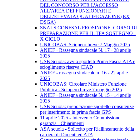
DEL CONCORSO PER L'ACCESSO
ALL'AREA DEI FUNZIONARI E
DELL'ELEVATA QUALIFICAZIONE (EX
DSGA)
SNALS CONFSAL FROSINONE. CORSO DI
PREPARAZIONE PER IL TFA SOSTEGNO -
X CICLO
UNICOBAS: Sciopero breve 7 Maggio 2025
ANIEF - Rassegna sindacale N. 17 - 28 aprile
2025
USB Scuola: avvio sportelli Prima Fascia ATA e
scioglimento riserva CIAD
ANIEF - rassegna sindacale n. 16 - 22 aprile
2025
UNICOBAS: Circolare Ministero Funzione
Pubblica - Sciopero breve 7 maggio 2025
ANIEF - Rassegna sindacale N. 15 - 14 aprile
2025
USB Scuola: prenotazione sportello consulenze
per inserimento in prima fascia GPS
11 aprile 2025 - Intervento Commissione
garanzia - Chiarimenti
ASA scuola - Sollecito per Riallineamento della
carriera di Docenti ed ATA