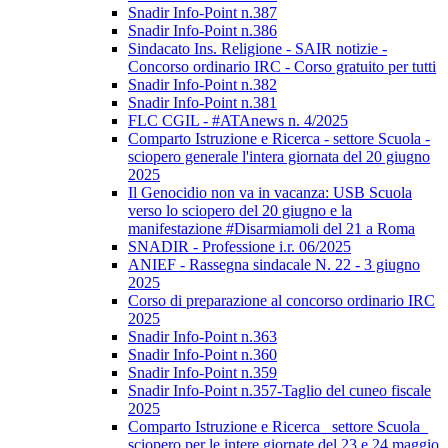
Snadir Info-Point n.387
Snadir Info-Point n.386
Sindacato Ins. Religione - SAIR notizie -
Concorso ordinario IRC - Corso gratuito per tutti
Snadir Info-Point n.382
Snadir Info-Point n.381
FLC CGIL - #ATAnews n. 4/2025
Comparto Istruzione e Ricerca - settore Scuola -
sciopero generale l'intera giornata del 20 giugno
2025
Il Genocidio non va in vacanza: USB Scuola
verso lo sciopero del 20 giugno e la
manifestazione #Disarmiamoli del 21 a Roma
SNADIR - Professione i.r. 06/2025
ANIEF - Rassegna sindacale N. 22 - 3 giugno
2025
Corso di preparazione al concorso ordinario IRC
2025
Snadir Info-Point n.363
Snadir Info-Point n.360
Snadir Info-Point n.359
Snadir Info-Point n.357-Taglio del cuneo fiscale
2025
Comparto Istruzione e Ricerca_ settore Scuola_
sciopero per le intere giornate del 23 e 24 maggio