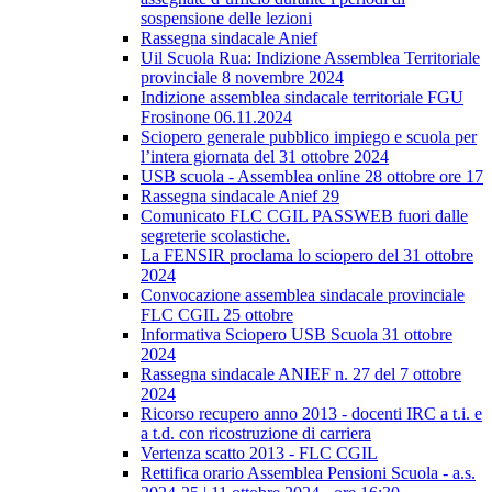
sospensione delle lezioni
Rassegna sindacale Anief
Uil Scuola Rua: Indizione Assemblea Territoriale
provinciale 8 novembre 2024
Indizione assemblea sindacale territoriale FGU
Frosinone 06.11.2024
Sciopero generale pubblico impiego e scuola per
l’intera giornata del 31 ottobre 2024
USB scuola - Assemblea online 28 ottobre ore 17
Rassegna sindacale Anief 29
Comunicato FLC CGIL PASSWEB fuori dalle
segreterie scolastiche.
La FENSIR proclama lo sciopero del 31 ottobre
2024
Convocazione assemblea sindacale provinciale
FLC CGIL 25 ottobre
Informativa Sciopero USB Scuola 31 ottobre
2024
Rassegna sindacale ANIEF n. 27 del 7 ottobre
2024
Ricorso recupero anno 2013 - docenti IRC a t.i. e
a t.d. con ricostruzione di carriera
Vertenza scatto 2013 - FLC CGIL
Rettifica orario Assemblea Pensioni Scuola - a.s.