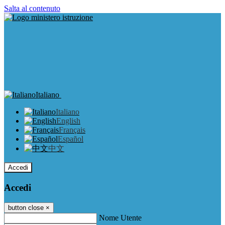
Salta al contenuto
Italiano
Italiano
English
Français
Español
中文
Accedi
Accedi
button close
×
Nome Utente