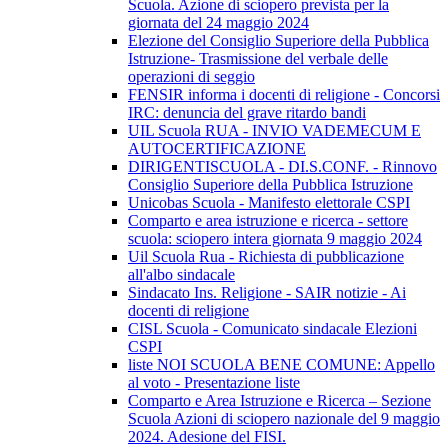
Scuola. Azione di sciopero prevista per la
giornata del 24 maggio 2024
Elezione del Consiglio Superiore della Pubblica
Istruzione- Trasmissione del verbale delle
operazioni di seggio
FENSIR informa i docenti di religione - Concorsi
IRC: denuncia del grave ritardo bandi
UIL Scuola RUA - INVIO VADEMECUM E
AUTOCERTIFICAZIONE
DIRIGENTISCUOLA - DI.S.CONF. - Rinnovo
Consiglio Superiore della Pubblica Istruzione
Unicobas Scuola - Manifesto elettorale CSPI
Comparto e area istruzione e ricerca - settore
scuola: sciopero intera giornata 9 maggio 2024
Uil Scuola Rua - Richiesta di pubblicazione
all'albo sindacale
Sindacato Ins. Religione - SAIR notizie - Ai
docenti di religione
CISL Scuola - Comunicato sindacale Elezioni
CSPI
liste NOI SCUOLA BENE COMUNE: Appello
al voto - Presentazione liste
Comparto e Area Istruzione e Ricerca – Sezione
Scuola Azioni di sciopero nazionale del 9 maggio
2024. Adesione del FISI.