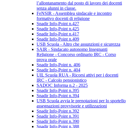
l’allontanamento dal posto di lavoro dei docenti
senza alunni in classe.
FeNSIR - Assemblea sindacale e incontro
formativo docenti di religione
Snadir Info-Point n.427
Snadir Info-Point n.425
Snadir Info-Point n.417
Snadir Info-Point n.409
USB Scuola - Altro che assunzioni e sicurezza
SAIR - Sindacato autonomo Insegnanti
Religione - Concorso ordinario IRC - Corso
prova orale
Snadir Info-Point n. 406
Snadir Info-Point n. 404
UIL Scuola RUA - Ricorsi attivi per i docenti
IRC - Calcolo pensionistico
SADOC Informa n.2 - 2025
Snadir Info-Point n.395
Snadir Info-Point n.394
USB Scuola avvia le prenotazioni per lo sportello
assegnazioni provvisorie e utilizzazioni
Snadir Info-Point n.392
Snadir Info-Point n.391
Snadir Info-Point n.390
Snadir Info-Point n.388