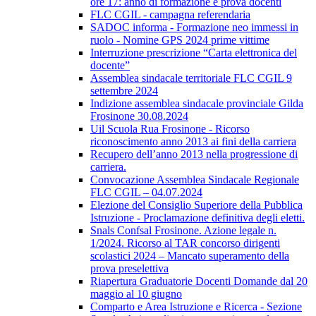
ore 17: anno di formazione e prova docenti
FLC CGIL - campagna referendaria
SADOC informa - Formazione neo immessi in
ruolo - Nomine GPS 2024 prime vittime
Interruzione prescrizione “Carta elettronica del
docente”
Assemblea sindacale territoriale FLC CGIL 9
settembre 2024
Indizione assemblea sindacale provinciale Gilda
Frosinone 30.08.2024
Uil Scuola Rua Frosinone - Ricorso
riconoscimento anno 2013 ai fini della carriera
Recupero dell’anno 2013 nella progressione di
carriera.
Convocazione Assemblea Sindacale Regionale
FLC CGIL – 04.07.2024
Elezione del Consiglio Superiore della Pubblica
Istruzione - Proclamazione definitiva degli eletti.
Snals Confsal Frosinone. Azione legale n.
1/2024. Ricorso al TAR concorso dirigenti
scolastici 2024 – Mancato superamento della
prova preselettiva
Riapertura Graduatorie Docenti Domande dal 20
maggio al 10 giugno
Comparto e Area Istruzione e Ricerca - Sezione