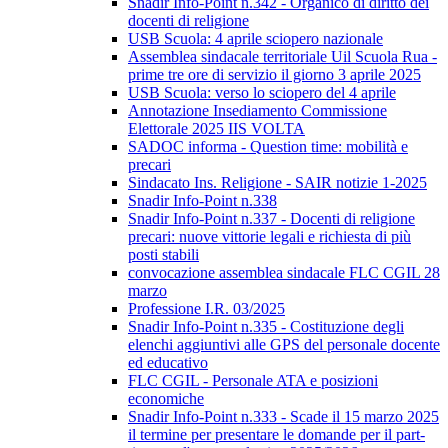
Snadir Info-Point n.342 - Organico di diritto dei
docenti di religione
USB Scuola: 4 aprile sciopero nazionale
Assemblea sindacale territoriale Uil Scuola Rua -
prime tre ore di servizio il giorno 3 aprile 2025
USB Scuola: verso lo sciopero del 4 aprile
Annotazione Insediamento Commissione
Elettorale 2025 IIS VOLTA
SADOC informa - Question time: mobilità e
precari
Sindacato Ins. Religione - SAIR notizie 1-2025
Snadir Info-Point n.338
Snadir Info-Point n.337 - Docenti di religione
precari: nuove vittorie legali e richiesta di più
posti stabili
convocazione assemblea sindacale FLC CGIL 28
marzo
Professione I.R. 03/2025
Snadir Info-Point n.335 - Costituzione degli
elenchi aggiuntivi alle GPS del personale docente
ed educativo
FLC CGIL - Personale ATA e posizioni
economiche
Snadir Info-Point n.333 - Scade il 15 marzo 2025
il termine per presentare le domande per il part-