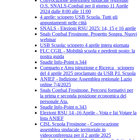
Convocazione assemblea sindacale regionale
O.S. SNALS-Confsal per il giorno 11 Aprile
2024 dalle 8:00 alle 11:00
4 aprile: sciopero USB Scuola. Tutti gli
appuntamenti nelle città
SNALS - Elezioni RSU 2025: 14, 15 e 16 aprile
Snals Confsal Frosinone. Progetto Sospra. Nuovi
webinar
USB Scuola: sciopero 4 aprile intera giornata
FLC CGIL - Mobilità scuola e perdenti posto: la
nostra guida
Snadir Info-Point n.344
Comparto e Area istruzione e Ricerca_ sciopero
del 4 aprile 2025 proclamato da USB P.I. Scuola
ANIEF - Indizione Assemblea regionale Lazio
online 7/4/2025
Snals Confsal Frosinone. Percorsi formativi per
la prima e seconda posizione economica del
personale Ata.
Snadir Info-Point n.343
Elezioni RSU 14 -16 Aprile - Vota e fai Votare la
lista ANIEF
CISL Scuola Frosinone - Convocazione
assemblea sindacale territoriale in
videoconferenza per il 2 aprile 2025