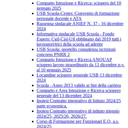
Comparto Istruzione e Ricerca: sciopero del 10
gennaio 2025
USB Scuola-Cestes: Convegno di formazione
personale docente e ATA
Rassegna sindacale ANIEF N. 37 - 16 dicembre
2024
Informativa sindacale USB Scuola - Fondo
Espero: Cgil-Cisl-Uil obbligano dal 2019 tutti i
lavoratori/trici della scuola ad aderire
USB Scuola: sportello consulenza iscrizioni
concorso PNRR 2
Comparto Istruzione e Ricerca ANQUAP
sciopero lavoro straordinario da 12 dicembre p.v.
al 10 gennaio 2025
Locandine sciopero generale USB 13 dicembre
2024
Scuola - Anno 2013 valido ai fini della carriera
Comparto e Area Istruzione e Ricerca sciopero
generale del 13 dicembre 2024
Ipotesi Contratto integrativo di Istituto 2024/25
parte economica.
Ipotesi Contratto integrativo di istituto triennio
2024/25, 2025/26, 2026/27.
Corso di Formazione per Funzionari E.Q. a.s.
2024/25