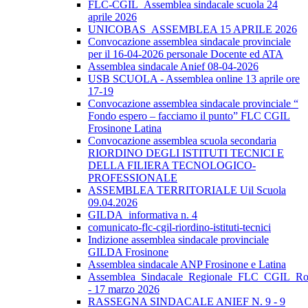
FLC-CGIL_Assemblea sindacale scuola 24
aprile 2026
UNICOBAS_ASSEMBLEA 15 APRILE 2026
Convocazione assemblea sindacale provinciale
per il 16-04-2026 personale Docente ed ATA
Assemblea sindacale Anief 08-04-2026
USB SCUOLA - Assemblea online 13 aprile ore
17-19
Convocazione assemblea sindacale provinciale “
Fondo espero – facciamo il punto” FLC CGIL
Frosinone Latina
Convocazione assemblea scuola secondaria
RIORDINO DEGLI ISTITUTI TECNICI E
DELLA FILIERA TECNOLOGICO-
PROFESSIONALE
ASSEMBLEA TERRITORIALE Uil Scuola
09.04.2026
GILDA_informativa n. 4
comunicato-flc-cgil-riordino-istituti-tecnici
Indizione assemblea sindacale provinciale
GILDA Frosinone
Assemblea sindacale ANP Frosinone e Latina
Assemblea_Sindacale_Regionale_FLC_CGIL_R
- 17 marzo 2026
RASSEGNA SINDACALE ANIEF N. 9 - 9