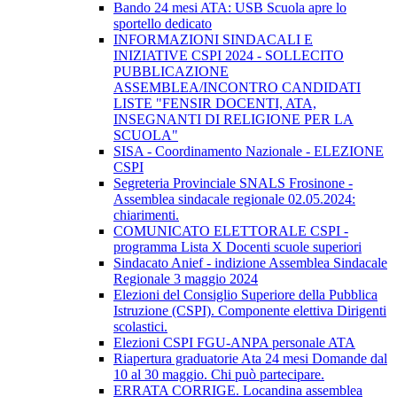
Bando 24 mesi ATA: USB Scuola apre lo
sportello dedicato
INFORMAZIONI SINDACALI E
INIZIATIVE CSPI 2024 - SOLLECITO
PUBBLICAZIONE
ASSEMBLEA/INCONTRO CANDIDATI
LISTE "FENSIR DOCENTI, ATA,
INSEGNANTI DI RELIGIONE PER LA
SCUOLA"
SISA - Coordinamento Nazionale - ELEZIONE
CSPI
Segreteria Provinciale SNALS Frosinone -
Assemblea sindacale regionale 02.05.2024:
chiarimenti.
COMUNICATO ELETTORALE CSPI -
programma Lista X Docenti scuole superiori
Sindacato Anief - indizione Assemblea Sindacale
Regionale 3 maggio 2024
Elezioni del Consiglio Superiore della Pubblica
Istruzione (CSPI). Componente elettiva Dirigenti
scolastici.
Elezioni CSPI FGU-ANPA personale ATA
Riapertura graduatorie Ata 24 mesi Domande dal
10 al 30 maggio. Chi può partecipare.
ERRATA CORRIGE. Locandina assemblea