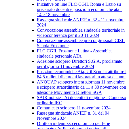
Iniziative on line FLC-CGIL Roma e Lazio su
precariato docenti e posizioni economiche ata -
14 e 18 novembre
Rassegna sindacale ANIEF n. 32 - 11 novembre
2024
Convocazione assemblea sindacale territoriale in
videoconferenza per il 20-11-2024
Convocazione assemblee pre-congressuali CISL
Scuola Frosinone
FLC CGIL Frosinone Latina - Assemblea
sindacale personale ATA
Adesione sciopero Direttori S.G.A. proclamato
per il giorno 11 novembre 2024
Posizioni economiche Ata, Uil Scuola: attribuire i
64,5 milioni di euro ai lavoratori in attesa da anni
ANQUAP sciopero intera giornata 11 novembre
e sciopero straordinario da 11 a 30 novembre con
adesione Movimento Direttori SGA
SAIR notizie - Ai docenti di religione - Concorso
ordinario IRC
Comunicato sciopero 11 novembre 2024
Rassegna sindacale ANIEF n. 31 del 04
Novembre 2024
Diritto a indennizzo economico per ferie
assegnate d’ufficio durante i periodi di