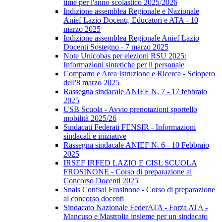
time per l'anno scolastico 2025/2026
Indizione assemblea Regionale e Nazionale
Anief Lazio Docenti, Educatori e ATA - 10
marzo 2025
Indizione assemblea Regionale Anief Lazio
Docenti Sostegno - 7 marzo 2025
Note Unicobas per elezioni RSU 2025:
Informazioni sintetiche per il personale
Comparto e Area Istruzione e Ricerca - Sciopero
dell'8 marzo 2025
Rassegna sindacale ANIEF N. 7 - 17 febbraio
2025
USB Scuola - Avvio prenotazioni sportello
mobilità 2025/26
Sindacati Federati FENSIR - Informazioni
sindacali e iniziative
Rassegna sindacale ANIEF N. 6 - 10 Febbraio
2025
IRSEF IRFED LAZIO E CISL SCUOLA
FROSINONE - Corso di preparazione al
Concorso Docenti 2025
Snals Confsal Frosinone - Corso di preparazione
al concorso docenti
Sindacato Nazionale FederATA - Forza ATA -
Mancuso e Mastrolia insieme per un sindacato