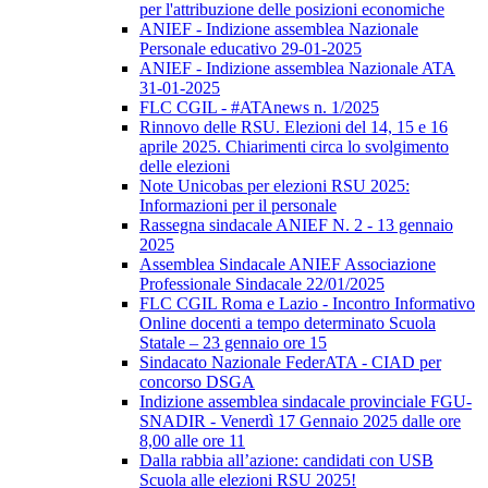
per l'attribuzione delle posizioni economiche
ANIEF - Indizione assemblea Nazionale
Personale educativo 29-01-2025
ANIEF - Indizione assemblea Nazionale ATA
31-01-2025
FLC CGIL - #ATAnews n. 1/2025
Rinnovo delle RSU. Elezioni del 14, 15 e 16
aprile 2025. Chiarimenti circa lo svolgimento
delle elezioni
Note Unicobas per elezioni RSU 2025:
Informazioni per il personale
Rassegna sindacale ANIEF N. 2 - 13 gennaio
2025
Assemblea Sindacale ANIEF Associazione
Professionale Sindacale 22/01/2025
FLC CGIL Roma e Lazio - Incontro Informativo
Online docenti a tempo determinato Scuola
Statale – 23 gennaio ore 15
Sindacato Nazionale FederATA - CIAD per
concorso DSGA
Indizione assemblea sindacale provinciale FGU-
SNADIR - Venerdì 17 Gennaio 2025 dalle ore
8,00 alle ore 11
Dalla rabbia all’azione: candidati con USB
Scuola alle elezioni RSU 2025!