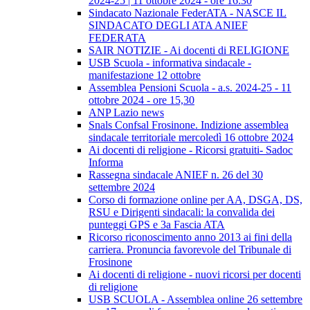
2024-25 | 11 ottobre 2024 - ore 16:30
Sindacato Nazionale FederATA - NASCE IL
SINDACATO DEGLI ATA ANIEF
FEDERATA
SAIR NOTIZIE - Ai docenti di RELIGIONE
USB Scuola - informativa sindacale -
manifestazione 12 ottobre
Assemblea Pensioni Scuola - a.s. 2024-25 - 11
ottobre 2024 - ore 15,30
ANP Lazio news
Snals Confsal Frosinone. Indizione assemblea
sindacale territoriale mercoledì 16 ottobre 2024
Ai docenti di religione - Ricorsi gratuiti- Sadoc
Informa
Rassegna sindacale ANIEF n. 26 del 30
settembre 2024
Corso di formazione online per AA, DSGA, DS,
RSU e Dirigenti sindacali: la convalida dei
punteggi GPS e 3a Fascia ATA
Ricorso riconoscimento anno 2013 ai fini della
carriera. Pronuncia favorevole del Tribunale di
Frosinone
Ai docenti di religione - nuovi ricorsi per docenti
di religione
USB SCUOLA - Assemblea online 26 settembre