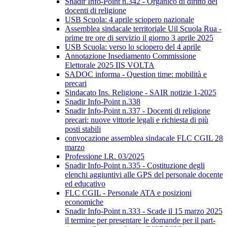
Snadir Info-Point n.342 - Organico di diritto dei
docenti di religione
USB Scuola: 4 aprile sciopero nazionale
Assemblea sindacale territoriale Uil Scuola Rua -
prime tre ore di servizio il giorno 3 aprile 2025
USB Scuola: verso lo sciopero del 4 aprile
Annotazione Insediamento Commissione
Elettorale 2025 IIS VOLTA
SADOC informa - Question time: mobilità e
precari
Sindacato Ins. Religione - SAIR notizie 1-2025
Snadir Info-Point n.338
Snadir Info-Point n.337 - Docenti di religione
precari: nuove vittorie legali e richiesta di più
posti stabili
convocazione assemblea sindacale FLC CGIL 28
marzo
Professione I.R. 03/2025
Snadir Info-Point n.335 - Costituzione degli
elenchi aggiuntivi alle GPS del personale docente
ed educativo
FLC CGIL - Personale ATA e posizioni
economiche
Snadir Info-Point n.333 - Scade il 15 marzo 2025
il termine per presentare le domande per il part-