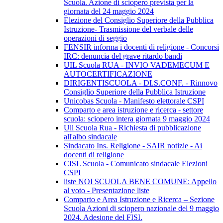
Scuola. Azione di sciopero prevista per la
giornata del 24 maggio 2024
Elezione del Consiglio Superiore della Pubblica
Istruzione- Trasmissione del verbale delle
operazioni di seggio
FENSIR informa i docenti di religione - Concorsi
IRC: denuncia del grave ritardo bandi
UIL Scuola RUA - INVIO VADEMECUM E
AUTOCERTIFICAZIONE
DIRIGENTISCUOLA - DI.S.CONF. - Rinnovo
Consiglio Superiore della Pubblica Istruzione
Unicobas Scuola - Manifesto elettorale CSPI
Comparto e area istruzione e ricerca - settore
scuola: sciopero intera giornata 9 maggio 2024
Uil Scuola Rua - Richiesta di pubblicazione
all'albo sindacale
Sindacato Ins. Religione - SAIR notizie - Ai
docenti di religione
CISL Scuola - Comunicato sindacale Elezioni
CSPI
liste NOI SCUOLA BENE COMUNE: Appello
al voto - Presentazione liste
Comparto e Area Istruzione e Ricerca – Sezione
Scuola Azioni di sciopero nazionale del 9 maggio
2024. Adesione del FISI.