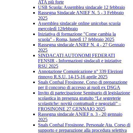
ATA più forte
USB Scuola: Assemblea sindacale 12 febbraio
Rassegna Sindacale ANIEF N. 5 - 3 Febbraio
2025
Assemblea sindacale online unicobas scuola
mercoledì 12febbraio
Iniziativa di formazione "Come cambia la
scuola" - Roma, lunedì 17 febbraio 2025
Rassegna sindacale ANIEF N. 4 - 27 Gennaio
2025
SINDACATI AUTONOMI FEDERATI
FENSIR - Informazioni sindacali e iniziative
RSU 2025
Annotazione Comunicazione n° 339 Elezioni
rinnovo R.S.U. 14-15-16 aprile 2025
Snals Confsal Frosinone. Corso di preparazione
per il concorso di accesso ai ruoli ex DSGA
Invito di partecipazione Seminario di legislazione
scolastica in presenza gratuito “Le segreterie
scolastiche: novità contrattuali e negoziali” –
FROSINONE 27 GENNAIO 2025
Rassegna sindacale ANIEF n. 3 - 20 gennaio
2025
Snals Confsal Frosinone. Personale Ata. Corso di
supporto e preparazione alla procedura selettiva