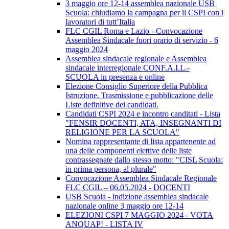
3 maggio ore 12-14 assemblea nazionale USB
Scuola: chiudiamo la campagna per il CSPI con i
lavoratori di tutt’Italia
FLC CGIL Roma e Lazio - Convocazione
Assemblea Sindacale fuori orario di servizio - 6
maggio 2024
Assemblea sindacale regionale e Assemblea
sindacale interregionale CONF.A.I.L.-
SCUOLA in presenza e online
Elezione Consiglio Superiore della Pubblica
Istruzione. Trasmissione e pubblicazione delle
Liste definitive dei candidati.
Candidati CSPI 2024 e incontro canditati - Lista
"FENSIR DOCENTI, ATA, INSEGNANTI DI
RELIGIONE PER LA SCUOLA"
Nomina rappresentante di lista appartenente ad
una delle componenti elettive delle liste
contrassegnate dallo stesso motto: "CISL Scuola:
in prima persona, al plurale"
Convocazione Assemblea Sindacale Regionale
FLC CGIL – 06.05.2024 - DOCENTI
USB Scuola - indizione assemblea sindacale
nazionale online 3 maggio ore 12-14
ELEZIONI CSPI 7 MAGGIO 2024 - VOTA
ANQUAP! - LISTA IV