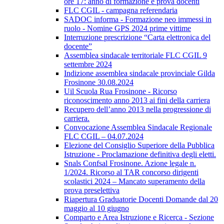
ore 17: anno di formazione e prova docenti
FLC CGIL - campagna referendaria
SADOC informa - Formazione neo immessi in
ruolo - Nomine GPS 2024 prime vittime
Interruzione prescrizione “Carta elettronica del
docente”
Assemblea sindacale territoriale FLC CGIL 9
settembre 2024
Indizione assemblea sindacale provinciale Gilda
Frosinone 30.08.2024
Uil Scuola Rua Frosinone - Ricorso
riconoscimento anno 2013 ai fini della carriera
Recupero dell’anno 2013 nella progressione di
carriera.
Convocazione Assemblea Sindacale Regionale
FLC CGIL – 04.07.2024
Elezione del Consiglio Superiore della Pubblica
Istruzione - Proclamazione definitiva degli eletti.
Snals Confsal Frosinone. Azione legale n.
1/2024. Ricorso al TAR concorso dirigenti
scolastici 2024 – Mancato superamento della
prova preselettiva
Riapertura Graduatorie Docenti Domande dal 20
maggio al 10 giugno
Comparto e Area Istruzione e Ricerca - Sezione