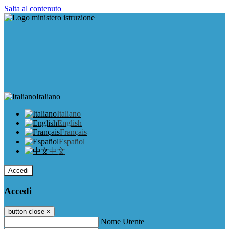
Salta al contenuto
Italiano
Italiano
English
Français
Español
中文
Accedi
Accedi
button close
×
Nome Utente