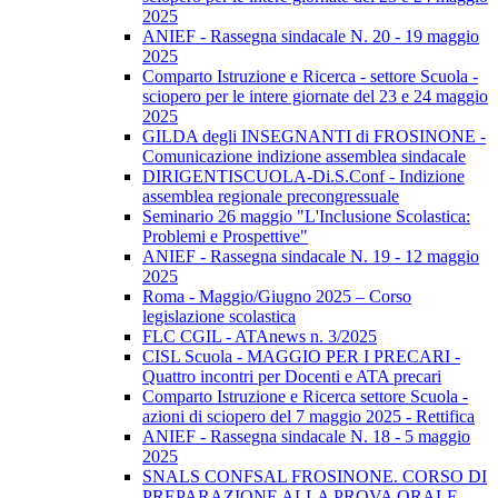
2025
ANIEF - Rassegna sindacale N. 20 - 19 maggio
2025
Comparto Istruzione e Ricerca - settore Scuola -
sciopero per le intere giornate del 23 e 24 maggio
2025
GILDA degli INSEGNANTI di FROSINONE -
Comunicazione indizione assemblea sindacale
DIRIGENTISCUOLA-Di.S.Conf - Indizione
assemblea regionale precongressuale
Seminario 26 maggio "L'Inclusione Scolastica:
Problemi e Prospettive"
ANIEF - Rassegna sindacale N. 19 - 12 maggio
2025
Roma - Maggio/Giugno 2025 – Corso
legislazione scolastica
FLC CGIL - ATAnews n. 3/2025
CISL Scuola - MAGGIO PER I PRECARI -
Quattro incontri per Docenti e ATA precari
Comparto Istruzione e Ricerca settore Scuola -
azioni di sciopero del 7 maggio 2025 - Rettifica
ANIEF - Rassegna sindacale N. 18 - 5 maggio
2025
SNALS CONFSAL FROSINONE. CORSO DI
PREPARAZIONE ALLA PROVA ORALE