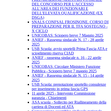
DEL CONCORSO PER L'ACCESSO
ALL'AREA DEI FUNZIONARI E
DELL'ELEVATA QUALIFICAZIONE (EX
DSGA)
SNALS CONFSAL FROSINONE. CORSO DI
PREPARAZIONE PER IL TFA SOSTEGNO -
X CICLO
UNICOBAS: Sciopero breve 7 Maggio 2025
ANIEF - Rassegna sindacale N. 17 - 28 aprile
2025
USB Scuola: avvio sportelli Prima Fascia ATA e
scioglimento riserva CIAD
ANIEF - rassegna sindacale n. 16 - 22 aprile
2025
UNICOBAS: Circolare Ministero Funzione
Pubblica - Sciopero breve 7 maggio 2025
ANIEF - Rassegna sindacale N. 15 - 14 aprile
2025
USB Scuola: prenotazione sportello consulenze
per inserimento in prima fascia GPS
11 aprile 2025 - Intervento Commissione
garanzia - Chiarimenti
ASA scuola - Sollecito per Riallineamento della
carriera di Docenti ed ATA