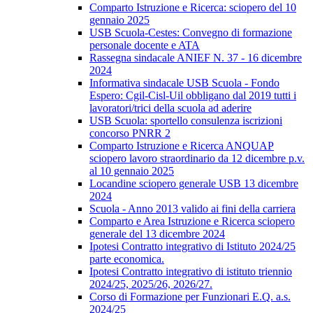
Comparto Istruzione e Ricerca: sciopero del 10
gennaio 2025
USB Scuola-Cestes: Convegno di formazione
personale docente e ATA
Rassegna sindacale ANIEF N. 37 - 16 dicembre
2024
Informativa sindacale USB Scuola - Fondo
Espero: Cgil-Cisl-Uil obbligano dal 2019 tutti i
lavoratori/trici della scuola ad aderire
USB Scuola: sportello consulenza iscrizioni
concorso PNRR 2
Comparto Istruzione e Ricerca ANQUAP
sciopero lavoro straordinario da 12 dicembre p.v.
al 10 gennaio 2025
Locandine sciopero generale USB 13 dicembre
2024
Scuola - Anno 2013 valido ai fini della carriera
Comparto e Area Istruzione e Ricerca sciopero
generale del 13 dicembre 2024
Ipotesi Contratto integrativo di Istituto 2024/25
parte economica.
Ipotesi Contratto integrativo di istituto triennio
2024/25, 2025/26, 2026/27.
Corso di Formazione per Funzionari E.Q. a.s.
2024/25