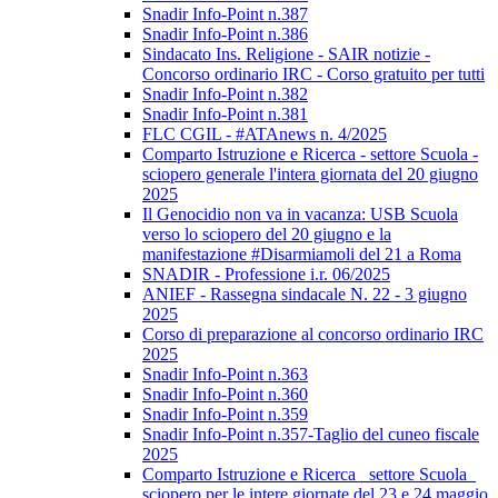
Snadir Info-Point n.387
Snadir Info-Point n.386
Sindacato Ins. Religione - SAIR notizie -
Concorso ordinario IRC - Corso gratuito per tutti
Snadir Info-Point n.382
Snadir Info-Point n.381
FLC CGIL - #ATAnews n. 4/2025
Comparto Istruzione e Ricerca - settore Scuola -
sciopero generale l'intera giornata del 20 giugno
2025
Il Genocidio non va in vacanza: USB Scuola
verso lo sciopero del 20 giugno e la
manifestazione #Disarmiamoli del 21 a Roma
SNADIR - Professione i.r. 06/2025
ANIEF - Rassegna sindacale N. 22 - 3 giugno
2025
Corso di preparazione al concorso ordinario IRC
2025
Snadir Info-Point n.363
Snadir Info-Point n.360
Snadir Info-Point n.359
Snadir Info-Point n.357-Taglio del cuneo fiscale
2025
Comparto Istruzione e Ricerca_ settore Scuola_
sciopero per le intere giornate del 23 e 24 maggio