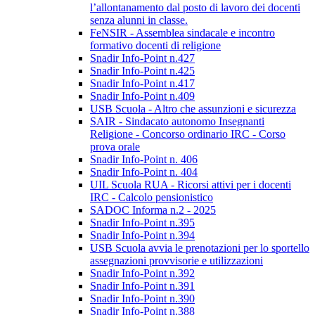
l’allontanamento dal posto di lavoro dei docenti
senza alunni in classe.
FeNSIR - Assemblea sindacale e incontro
formativo docenti di religione
Snadir Info-Point n.427
Snadir Info-Point n.425
Snadir Info-Point n.417
Snadir Info-Point n.409
USB Scuola - Altro che assunzioni e sicurezza
SAIR - Sindacato autonomo Insegnanti
Religione - Concorso ordinario IRC - Corso
prova orale
Snadir Info-Point n. 406
Snadir Info-Point n. 404
UIL Scuola RUA - Ricorsi attivi per i docenti
IRC - Calcolo pensionistico
SADOC Informa n.2 - 2025
Snadir Info-Point n.395
Snadir Info-Point n.394
USB Scuola avvia le prenotazioni per lo sportello
assegnazioni provvisorie e utilizzazioni
Snadir Info-Point n.392
Snadir Info-Point n.391
Snadir Info-Point n.390
Snadir Info-Point n.388