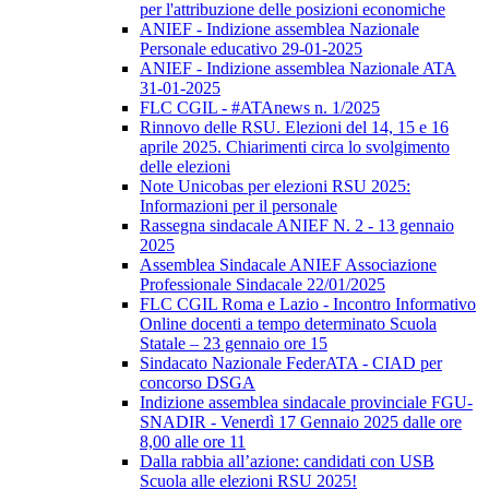
per l'attribuzione delle posizioni economiche
ANIEF - Indizione assemblea Nazionale
Personale educativo 29-01-2025
ANIEF - Indizione assemblea Nazionale ATA
31-01-2025
FLC CGIL - #ATAnews n. 1/2025
Rinnovo delle RSU. Elezioni del 14, 15 e 16
aprile 2025. Chiarimenti circa lo svolgimento
delle elezioni
Note Unicobas per elezioni RSU 2025:
Informazioni per il personale
Rassegna sindacale ANIEF N. 2 - 13 gennaio
2025
Assemblea Sindacale ANIEF Associazione
Professionale Sindacale 22/01/2025
FLC CGIL Roma e Lazio - Incontro Informativo
Online docenti a tempo determinato Scuola
Statale – 23 gennaio ore 15
Sindacato Nazionale FederATA - CIAD per
concorso DSGA
Indizione assemblea sindacale provinciale FGU-
SNADIR - Venerdì 17 Gennaio 2025 dalle ore
8,00 alle ore 11
Dalla rabbia all’azione: candidati con USB
Scuola alle elezioni RSU 2025!