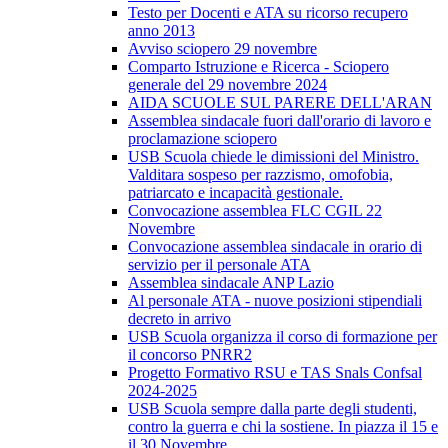
Testo per Docenti e ATA su ricorso recupero
anno 2013
Avviso sciopero 29 novembre
Comparto Istruzione e Ricerca - Sciopero
generale del 29 novembre 2024
AIDA SCUOLE SUL PARERE DELL'ARAN
Assemblea sindacale fuori dall'orario di lavoro e
proclamazione sciopero
USB Scuola chiede le dimissioni del Ministro.
Valditara sospeso per razzismo, omofobia,
patriarcato e incapacità gestionale.
Convocazione assemblea FLC CGIL 22
Novembre
Convocazione assemblea sindacale in orario di
servizio per il personale ATA
Assemblea sindacale ANP Lazio
Al personale ATA - nuove posizioni stipendiali
decreto in arrivo
USB Scuola organizza il corso di formazione per
il concorso PNRR2
Progetto Formativo RSU e TAS Snals Confsal
2024-2025
USB Scuola sempre dalla parte degli studenti,
contro la guerra e chi la sostiene. In piazza il 15 e
il 30 Novembre