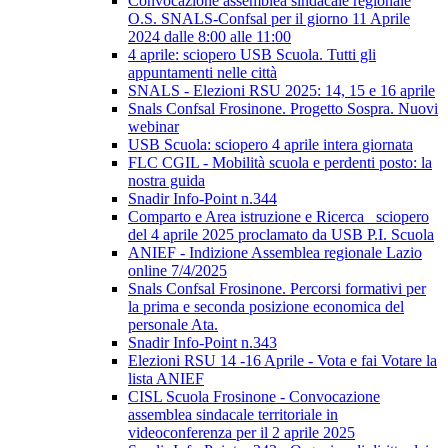
Convocazione assemblea sindacale regionale
O.S. SNALS-Confsal per il giorno 11 Aprile
2024 dalle 8:00 alle 11:00
4 aprile: sciopero USB Scuola. Tutti gli
appuntamenti nelle città
SNALS - Elezioni RSU 2025: 14, 15 e 16 aprile
Snals Confsal Frosinone. Progetto Sospra. Nuovi
webinar
USB Scuola: sciopero 4 aprile intera giornata
FLC CGIL - Mobilità scuola e perdenti posto: la
nostra guida
Snadir Info-Point n.344
Comparto e Area istruzione e Ricerca_ sciopero
del 4 aprile 2025 proclamato da USB P.I. Scuola
ANIEF - Indizione Assemblea regionale Lazio
online 7/4/2025
Snals Confsal Frosinone. Percorsi formativi per
la prima e seconda posizione economica del
personale Ata.
Snadir Info-Point n.343
Elezioni RSU 14 -16 Aprile - Vota e fai Votare la
lista ANIEF
CISL Scuola Frosinone - Convocazione
assemblea sindacale territoriale in
videoconferenza per il 2 aprile 2025