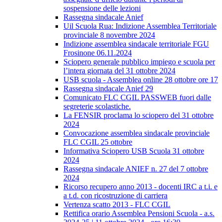
sospensione delle lezioni
Rassegna sindacale Anief
Uil Scuola Rua: Indizione Assemblea Territoriale
provinciale 8 novembre 2024
Indizione assemblea sindacale territoriale FGU
Frosinone 06.11.2024
Sciopero generale pubblico impiego e scuola per
l’intera giornata del 31 ottobre 2024
USB scuola - Assemblea online 28 ottobre ore 17
Rassegna sindacale Anief 29
Comunicato FLC CGIL PASSWEB fuori dalle
segreterie scolastiche.
La FENSIR proclama lo sciopero del 31 ottobre
2024
Convocazione assemblea sindacale provinciale
FLC CGIL 25 ottobre
Informativa Sciopero USB Scuola 31 ottobre
2024
Rassegna sindacale ANIEF n. 27 del 7 ottobre
2024
Ricorso recupero anno 2013 - docenti IRC a t.i. e
a t.d. con ricostruzione di carriera
Vertenza scatto 2013 - FLC CGIL
Rettifica orario Assemblea Pensioni Scuola - a.s.