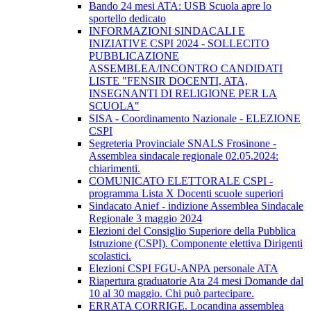
Bando 24 mesi ATA: USB Scuola apre lo
sportello dedicato
INFORMAZIONI SINDACALI E
INIZIATIVE CSPI 2024 - SOLLECITO
PUBBLICAZIONE
ASSEMBLEA/INCONTRO CANDIDATI
LISTE "FENSIR DOCENTI, ATA,
INSEGNANTI DI RELIGIONE PER LA
SCUOLA"
SISA - Coordinamento Nazionale - ELEZIONE
CSPI
Segreteria Provinciale SNALS Frosinone -
Assemblea sindacale regionale 02.05.2024:
chiarimenti.
COMUNICATO ELETTORALE CSPI -
programma Lista X Docenti scuole superiori
Sindacato Anief - indizione Assemblea Sindacale
Regionale 3 maggio 2024
Elezioni del Consiglio Superiore della Pubblica
Istruzione (CSPI). Componente elettiva Dirigenti
scolastici.
Elezioni CSPI FGU-ANPA personale ATA
Riapertura graduatorie Ata 24 mesi Domande dal
10 al 30 maggio. Chi può partecipare.
ERRATA CORRIGE. Locandina assemblea