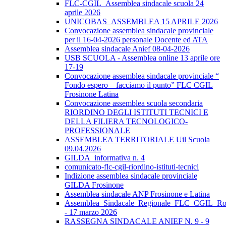
FLC-CGIL_Assemblea sindacale scuola 24
aprile 2026
UNICOBAS_ASSEMBLEA 15 APRILE 2026
Convocazione assemblea sindacale provinciale
per il 16-04-2026 personale Docente ed ATA
Assemblea sindacale Anief 08-04-2026
USB SCUOLA - Assemblea online 13 aprile ore
17-19
Convocazione assemblea sindacale provinciale “
Fondo espero – facciamo il punto” FLC CGIL
Frosinone Latina
Convocazione assemblea scuola secondaria
RIORDINO DEGLI ISTITUTI TECNICI E
DELLA FILIERA TECNOLOGICO-
PROFESSIONALE
ASSEMBLEA TERRITORIALE Uil Scuola
09.04.2026
GILDA_informativa n. 4
comunicato-flc-cgil-riordino-istituti-tecnici
Indizione assemblea sindacale provinciale
GILDA Frosinone
Assemblea sindacale ANP Frosinone e Latina
Assemblea_Sindacale_Regionale_FLC_CGIL_R
- 17 marzo 2026
RASSEGNA SINDACALE ANIEF N. 9 - 9