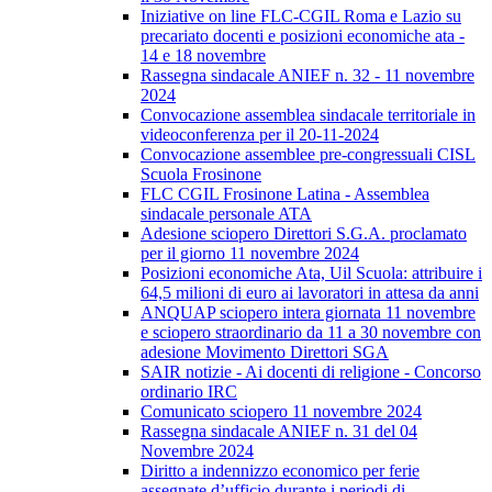
Iniziative on line FLC-CGIL Roma e Lazio su
precariato docenti e posizioni economiche ata -
14 e 18 novembre
Rassegna sindacale ANIEF n. 32 - 11 novembre
2024
Convocazione assemblea sindacale territoriale in
videoconferenza per il 20-11-2024
Convocazione assemblee pre-congressuali CISL
Scuola Frosinone
FLC CGIL Frosinone Latina - Assemblea
sindacale personale ATA
Adesione sciopero Direttori S.G.A. proclamato
per il giorno 11 novembre 2024
Posizioni economiche Ata, Uil Scuola: attribuire i
64,5 milioni di euro ai lavoratori in attesa da anni
ANQUAP sciopero intera giornata 11 novembre
e sciopero straordinario da 11 a 30 novembre con
adesione Movimento Direttori SGA
SAIR notizie - Ai docenti di religione - Concorso
ordinario IRC
Comunicato sciopero 11 novembre 2024
Rassegna sindacale ANIEF n. 31 del 04
Novembre 2024
Diritto a indennizzo economico per ferie
assegnate d’ufficio durante i periodi di