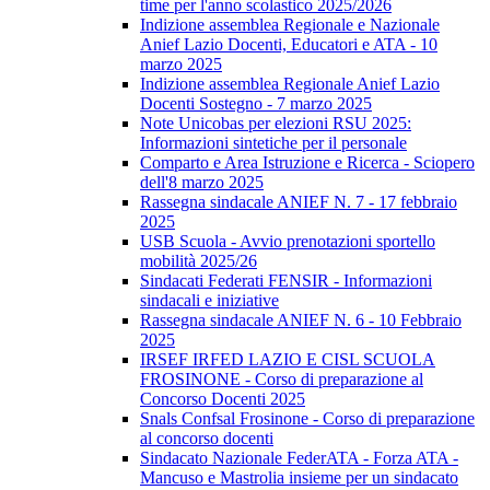
time per l'anno scolastico 2025/2026
Indizione assemblea Regionale e Nazionale
Anief Lazio Docenti, Educatori e ATA - 10
marzo 2025
Indizione assemblea Regionale Anief Lazio
Docenti Sostegno - 7 marzo 2025
Note Unicobas per elezioni RSU 2025:
Informazioni sintetiche per il personale
Comparto e Area Istruzione e Ricerca - Sciopero
dell'8 marzo 2025
Rassegna sindacale ANIEF N. 7 - 17 febbraio
2025
USB Scuola - Avvio prenotazioni sportello
mobilità 2025/26
Sindacati Federati FENSIR - Informazioni
sindacali e iniziative
Rassegna sindacale ANIEF N. 6 - 10 Febbraio
2025
IRSEF IRFED LAZIO E CISL SCUOLA
FROSINONE - Corso di preparazione al
Concorso Docenti 2025
Snals Confsal Frosinone - Corso di preparazione
al concorso docenti
Sindacato Nazionale FederATA - Forza ATA -
Mancuso e Mastrolia insieme per un sindacato