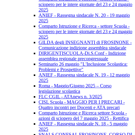
sciopero per le intere giornate del 23 e 24 maggio
2025
ANIEF - Rassegna sindacale N. 20 - 19 maggio
2025
Comparto Istruzione e Ricerca - settore Scuola -
sciopero per le intere giornate del 23 e 24 maggio
2025
GILDA degli INSEGNANTI di FROSINONE -
Comunicazione indizione assemblea sindacale
DIRIGENTISCUOLA-Di.S.Conf - Indizione
assemblea regionale precongressuale
Seminario 26 maggio "L'Inclusione Scolastica:
Problemi e Prospettive"
ANIEF - Rassegna sindacale N. 19 - 12 maggio
2025
Roma - Maggio/Giugno 2025 – Corso
legislazione scolastica
FLC CGIL - ATAnews n. 3/2025
CISL Scuola - MAGGIO PER I PRECARI -
Quattro incontri per Docenti e ATA precari
Comparto Istruzione e Ricerca settore Scuola -
azioni di sciopero del 7 maggio 2025 - Rettifica
ANIEF - Rassegna sindacale N. 18 - 5 maggio
2025
SNALS CONFSAL FROSINONE. CORSO DI