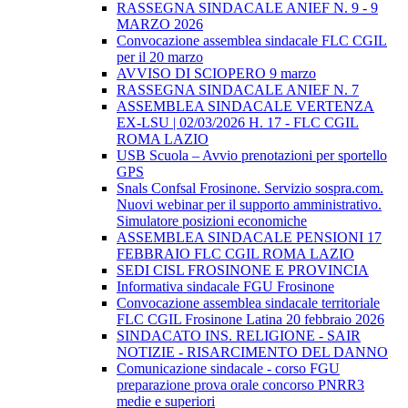
RASSEGNA SINDACALE ANIEF N. 9 - 9
MARZO 2026
Convocazione assemblea sindacale FLC CGIL
per il 20 marzo
AVVISO DI SCIOPERO 9 marzo
RASSEGNA SINDACALE ANIEF N. 7
ASSEMBLEA SINDACALE VERTENZA
EX-LSU | 02/03/2026 H. 17 - FLC CGIL
ROMA LAZIO
USB Scuola – Avvio prenotazioni per sportello
GPS
Snals Confsal Frosinone. Servizio sospra.com.
Nuovi webinar per il supporto amministrativo.
Simulatore posizioni economiche
ASSEMBLEA SINDACALE PENSIONI 17
FEBBRAIO FLC CGIL ROMA LAZIO
SEDI CISL FROSINONE E PROVINCIA
Informativa sindacale FGU Frosinone
Convocazione assemblea sindacale territoriale
FLC CGIL Frosinone Latina 20 febbraio 2026
SINDACATO INS. RELIGIONE - SAIR
NOTIZIE - RISARCIMENTO DEL DANNO
Comunicazione sindacale - corso FGU
preparazione prova orale concorso PNRR3
medie e superiori