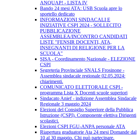
ANQUAP! - LISTA IV
Bando 24 mesi ATA: USB Scuola apre lo
sportello dedicato
INFORMAZIONI SINDACALI E
INIZIATIVE CSPI 2024 - SOLLECITO
PUBBLICAZIONE
ASSEMBLEA/INCONTRO CANDIDATI
LISTE "FENSIR DOCENTI, ATA,
INSEGNANTI DI RELIGIONE PER LA
SCUOLA"
SISA - Coordinamento Nazionale - ELEZIONE
CSPI
Segreteria Provinciale SNALS Frosinone -
Assemblea sindacale regionale 02.05.2024:
chiarimenti.
COMUNICATO ELETTORALE CSPI -
programma Lista X Docenti scuole superiori
Sindacato Anief - indizione Assemblea Sindacale
Regionale 3 maggio 2024
Elezioni del Consiglio Superiore della Pubblica
Istruzione (CSPI). Componente elettiva Dirigenti
scolastici.
Elezioni CSPI FGU-ANPA personale ATA
Riapertura graduatorie Ata 24 mesi Domande dal
10 al 30 maggio. Chi può partecipare.