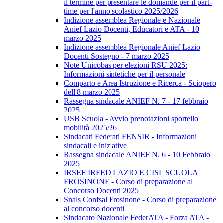
il termine per presentare le domande per il part-
time per l'anno scolastico 2025/2026
Indizione assemblea Regionale e Nazionale
Anief Lazio Docenti, Educatori e ATA - 10
marzo 2025
Indizione assemblea Regionale Anief Lazio
Docenti Sostegno - 7 marzo 2025
Note Unicobas per elezioni RSU 2025:
Informazioni sintetiche per il personale
Comparto e Area Istruzione e Ricerca - Sciopero
dell'8 marzo 2025
Rassegna sindacale ANIEF N. 7 - 17 febbraio
2025
USB Scuola - Avvio prenotazioni sportello
mobilità 2025/26
Sindacati Federati FENSIR - Informazioni
sindacali e iniziative
Rassegna sindacale ANIEF N. 6 - 10 Febbraio
2025
IRSEF IRFED LAZIO E CISL SCUOLA
FROSINONE - Corso di preparazione al
Concorso Docenti 2025
Snals Confsal Frosinone - Corso di preparazione
al concorso docenti
Sindacato Nazionale FederATA - Forza ATA -