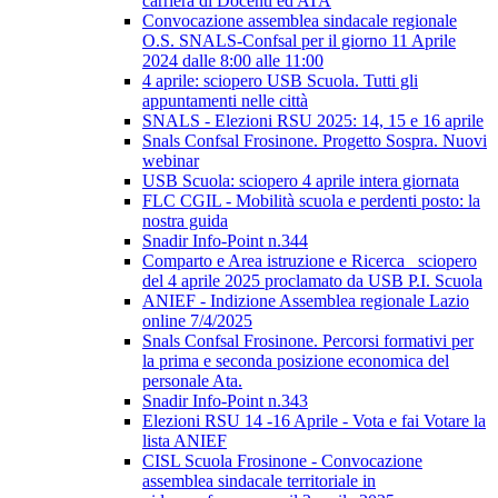
carriera di Docenti ed ATA
Convocazione assemblea sindacale regionale
O.S. SNALS-Confsal per il giorno 11 Aprile
2024 dalle 8:00 alle 11:00
4 aprile: sciopero USB Scuola. Tutti gli
appuntamenti nelle città
SNALS - Elezioni RSU 2025: 14, 15 e 16 aprile
Snals Confsal Frosinone. Progetto Sospra. Nuovi
webinar
USB Scuola: sciopero 4 aprile intera giornata
FLC CGIL - Mobilità scuola e perdenti posto: la
nostra guida
Snadir Info-Point n.344
Comparto e Area istruzione e Ricerca_ sciopero
del 4 aprile 2025 proclamato da USB P.I. Scuola
ANIEF - Indizione Assemblea regionale Lazio
online 7/4/2025
Snals Confsal Frosinone. Percorsi formativi per
la prima e seconda posizione economica del
personale Ata.
Snadir Info-Point n.343
Elezioni RSU 14 -16 Aprile - Vota e fai Votare la
lista ANIEF
CISL Scuola Frosinone - Convocazione
assemblea sindacale territoriale in