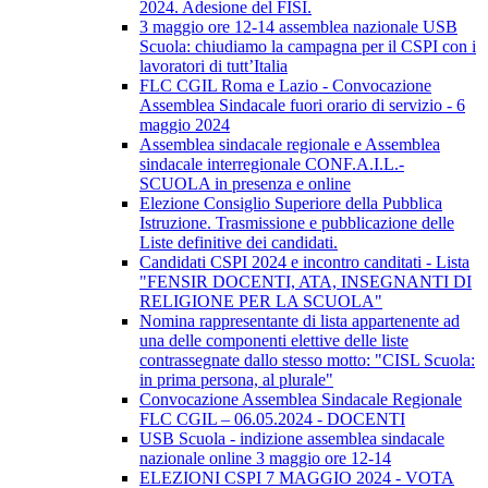
2024. Adesione del FISI.
3 maggio ore 12-14 assemblea nazionale USB
Scuola: chiudiamo la campagna per il CSPI con i
lavoratori di tutt’Italia
FLC CGIL Roma e Lazio - Convocazione
Assemblea Sindacale fuori orario di servizio - 6
maggio 2024
Assemblea sindacale regionale e Assemblea
sindacale interregionale CONF.A.I.L.-
SCUOLA in presenza e online
Elezione Consiglio Superiore della Pubblica
Istruzione. Trasmissione e pubblicazione delle
Liste definitive dei candidati.
Candidati CSPI 2024 e incontro canditati - Lista
"FENSIR DOCENTI, ATA, INSEGNANTI DI
RELIGIONE PER LA SCUOLA"
Nomina rappresentante di lista appartenente ad
una delle componenti elettive delle liste
contrassegnate dallo stesso motto: "CISL Scuola:
in prima persona, al plurale"
Convocazione Assemblea Sindacale Regionale
FLC CGIL – 06.05.2024 - DOCENTI
USB Scuola - indizione assemblea sindacale
nazionale online 3 maggio ore 12-14
ELEZIONI CSPI 7 MAGGIO 2024 - VOTA