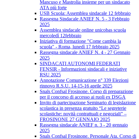
Mancuso e Mastrolia insieme per un sindacato
ATA più forte
USB Scuola: Assemblea sindacale 12 febbraio
Rassegna Sindacale ANIEF N. 5 - 3 Febbraio
2025
Assemblea sindacale online unicobas scuola
mercoledì 12febbraio
Iniziativa di formazione "Come cambia la
scuola" - Roma, lunedì 17 febbraio 2025
Rassegna sindacale ANIEF N. 4 - 27 Gennaio
2025
SINDACATI AUTONOMI FEDERATI
FENSIR - Informazioni sindacali e iniziative
RSU 2025
Annotazione Comunicazione n° 339 Elezioni
rinnovo R.S.U. 14-15-16 aprile 2025
Snals Confsal Frosinone. Corso di preparazione
per il concorso di accesso ai ruoli ex DSGA
Invito di partecipazione Seminario di legislazione
scolastica in presenza gratuito “Le segreterie
scolastiche: novità contrattuali e negoziali” –
FROSINONE 27 GENNAIO 2025
Rassegna sindacale ANIEF n. 3 - 20 gennaio
2025
Snals Confsal Frosinone. Personale Ata. Corso di