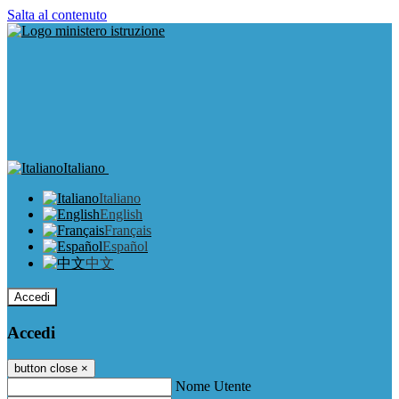
Salta al contenuto
Italiano
Italiano
English
Français
Español
中文
Accedi
Accedi
button close
×
Nome Utente