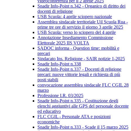
videoconferenza per il 2 aprile 2025
Snadir Info-Point n.342 - Organico di diritto dei
docenti di religione
USB Scuola: 4 aprile sciopero nazionale
Assemblea sindacale territoriale Uil Scuola Rua -
prime tre ore di servizio il giorno 3 aprile 2025
USB Scuola: verso lo sciopero del 4 aprile
Annotazione Insediamento Commissione
Elettorale 2025 IIS VOLTA
SADOC informa - Question time: mobilità e
precari
Sindacato Ins. Religione - SAIR notizie 1-2025
Snadir Info-Point n.338
Snadir Info-Point n.337 - Docenti di religione
precari: nuove vittorie legali e richiesta di più
posti stabili
convocazione assemblea sindacale FLC CGIL 28
marzo
Professione I.R. 03/2025
Snadir Info-Point n.335 - Costituzione degli
elenchi aggiuntivi alle GPS del personale docente
ed educativo
FLC CGIL - Personale ATA e posizioni
economiche
Snadir Info-Point n.333 - Scade il 15 marzo 2025