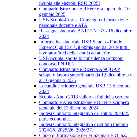
Scuola alle elezioni RSU 2025!
Comparto Istruzione e Ricerca: sciopero del 10
gennaio 2025
USB Scuola-Cestes: Convegno di formazione
personale docente e ATA
Rassegna sindacale ANIEF N. 37 - 16 dicembre
2024
Informativa sindacale USB Scuola - Fondo
Espero: Cgil-Cisl-Uil obbligano dal 2019 tutti i
lavoratori/trici della scuola ad aderire
USB Scuola: sportello consulenza iscrizioni
concorso PNRR 2
Comparto Istruzione e Ricerca ANQUAP
sciopero lavoro straordinario da 12 dicembre p.v.
al 10 gennaio 2025
Locandine sciopero generale USB 13 dicembre
2024
Scuola - Anno 2013 valido ai fini della carriera
Comparto e Area Istruzione e Ricerca sciopero
generale del 13 dicembre 2024
Ipotesi Contratto integrativo di Istituto 2024/25
parte economica.
Ipotesi Contratto integrativo di istituto triennio
2024/25, 2025/26, 2026/27.
Corso di Formazione per Funzionari E.Q. a.s.