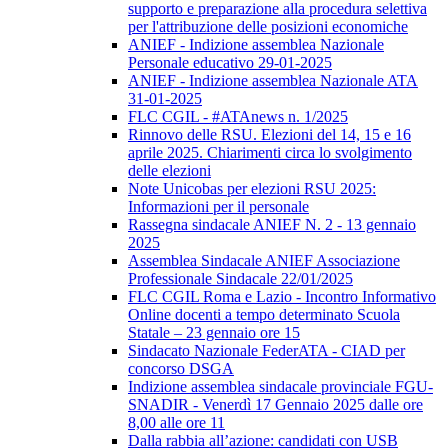
supporto e preparazione alla procedura selettiva
per l'attribuzione delle posizioni economiche
ANIEF - Indizione assemblea Nazionale
Personale educativo 29-01-2025
ANIEF - Indizione assemblea Nazionale ATA
31-01-2025
FLC CGIL - #ATAnews n. 1/2025
Rinnovo delle RSU. Elezioni del 14, 15 e 16
aprile 2025. Chiarimenti circa lo svolgimento
delle elezioni
Note Unicobas per elezioni RSU 2025:
Informazioni per il personale
Rassegna sindacale ANIEF N. 2 - 13 gennaio
2025
Assemblea Sindacale ANIEF Associazione
Professionale Sindacale 22/01/2025
FLC CGIL Roma e Lazio - Incontro Informativo
Online docenti a tempo determinato Scuola
Statale – 23 gennaio ore 15
Sindacato Nazionale FederATA - CIAD per
concorso DSGA
Indizione assemblea sindacale provinciale FGU-
SNADIR - Venerdì 17 Gennaio 2025 dalle ore
8,00 alle ore 11
Dalla rabbia all’azione: candidati con USB