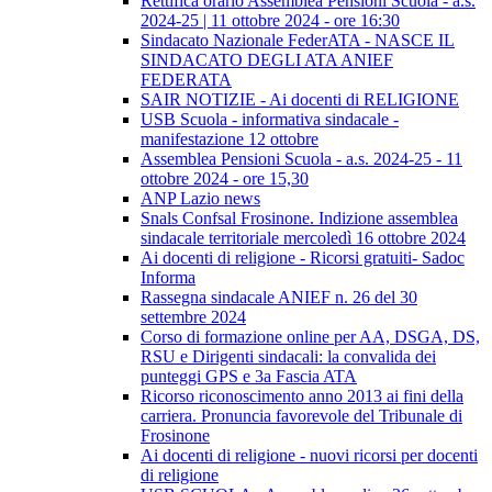
Rettifica orario Assemblea Pensioni Scuola - a.s.
2024-25 | 11 ottobre 2024 - ore 16:30
Sindacato Nazionale FederATA - NASCE IL
SINDACATO DEGLI ATA ANIEF
FEDERATA
SAIR NOTIZIE - Ai docenti di RELIGIONE
USB Scuola - informativa sindacale -
manifestazione 12 ottobre
Assemblea Pensioni Scuola - a.s. 2024-25 - 11
ottobre 2024 - ore 15,30
ANP Lazio news
Snals Confsal Frosinone. Indizione assemblea
sindacale territoriale mercoledì 16 ottobre 2024
Ai docenti di religione - Ricorsi gratuiti- Sadoc
Informa
Rassegna sindacale ANIEF n. 26 del 30
settembre 2024
Corso di formazione online per AA, DSGA, DS,
RSU e Dirigenti sindacali: la convalida dei
punteggi GPS e 3a Fascia ATA
Ricorso riconoscimento anno 2013 ai fini della
carriera. Pronuncia favorevole del Tribunale di
Frosinone
Ai docenti di religione - nuovi ricorsi per docenti
di religione