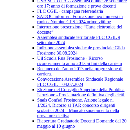
USB SCUOLA - Assemblea online 26 settembre
ore 17: anno di formazione e prova docenti
FLC CGIL - campagna referendaria
SADOC informa - Formazione neo immessi in
ruolo - Nomine GPS 2024 prime vittime
Interruzione prescrizione “Carta elettronica del
docente”
Assemblea sindacale territoriale FLC CGIL 9
settembre 2024
Indizione assemblea sindacale provinciale Gilda
Frosinone 30.08.2024
Uil Scuola Rua Frosinone - Ricorso
riconoscimento anno 2013 ai fini della carriera
Recupero dell’anno 2013 nella progressione di
carriera.
Convocazione Assemblea Sindacale Regionale
FLC CGIL – 04.07.2024
Elezione del Consiglio Superiore della Pubblica
Istruzione - Proclamazione definitiva degli eletti.
Snals Confsal Frosinone. Azione legale n.
1/2024. Ricorso al TAR concorso dirigenti
scolastici 2024 – Mancato superamento della
prova preselettiva
Riapertura Graduatorie Docenti Domande dal 20
maggio al 10 giugno