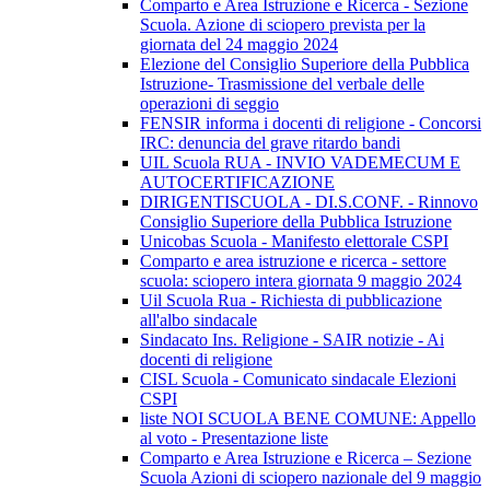
Comparto e Area Istruzione e Ricerca - Sezione
Scuola. Azione di sciopero prevista per la
giornata del 24 maggio 2024
Elezione del Consiglio Superiore della Pubblica
Istruzione- Trasmissione del verbale delle
operazioni di seggio
FENSIR informa i docenti di religione - Concorsi
IRC: denuncia del grave ritardo bandi
UIL Scuola RUA - INVIO VADEMECUM E
AUTOCERTIFICAZIONE
DIRIGENTISCUOLA - DI.S.CONF. - Rinnovo
Consiglio Superiore della Pubblica Istruzione
Unicobas Scuola - Manifesto elettorale CSPI
Comparto e area istruzione e ricerca - settore
scuola: sciopero intera giornata 9 maggio 2024
Uil Scuola Rua - Richiesta di pubblicazione
all'albo sindacale
Sindacato Ins. Religione - SAIR notizie - Ai
docenti di religione
CISL Scuola - Comunicato sindacale Elezioni
CSPI
liste NOI SCUOLA BENE COMUNE: Appello
al voto - Presentazione liste
Comparto e Area Istruzione e Ricerca – Sezione
Scuola Azioni di sciopero nazionale del 9 maggio