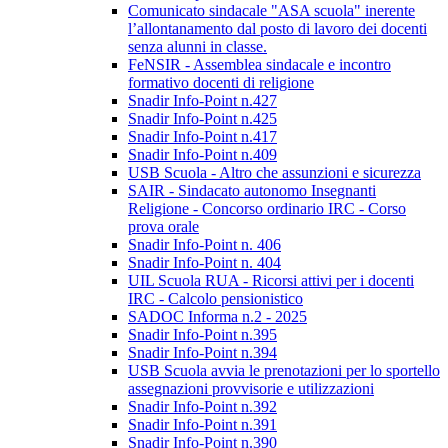
Comunicato sindacale "ASA scuola" inerente
l’allontanamento dal posto di lavoro dei docenti
senza alunni in classe.
FeNSIR - Assemblea sindacale e incontro
formativo docenti di religione
Snadir Info-Point n.427
Snadir Info-Point n.425
Snadir Info-Point n.417
Snadir Info-Point n.409
USB Scuola - Altro che assunzioni e sicurezza
SAIR - Sindacato autonomo Insegnanti
Religione - Concorso ordinario IRC - Corso
prova orale
Snadir Info-Point n. 406
Snadir Info-Point n. 404
UIL Scuola RUA - Ricorsi attivi per i docenti
IRC - Calcolo pensionistico
SADOC Informa n.2 - 2025
Snadir Info-Point n.395
Snadir Info-Point n.394
USB Scuola avvia le prenotazioni per lo sportello
assegnazioni provvisorie e utilizzazioni
Snadir Info-Point n.392
Snadir Info-Point n.391
Snadir Info-Point n.390