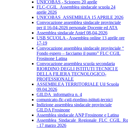
UNICOBAS - Sciopero 20 aprile
FLC-CGIL_Assemblea sindacale scuola 24
aprile 2026
UNICOBAS_ASSEMBLEA 15 APRILE 2026
Convocazione assemblea sindacale provinciale
per il 16-04-2026 personale Docente ed ATA
Assemblea sindacale Anief 08-04-2026
USB SCUOLA - Assemblea online 13 aprile ore
17-19
Convocazione assemblea sindacale provinciale “
Fondo espero – facciamo il punto” FLC CGIL
Frosinone Latina
Convocazione assemblea scuola secondaria
RIORDINO DEGLI ISTITUTI TECNICI E
DELLA FILIERA TECNOLOGICO-
PROFESSIONALE
ASSEMBLEA TERRITORIALE Uil Scuola
09.04.2026
GILDA_informativa n. 4
comunicato-flc-cgil-riordino-istituti-tecnici
Indizione assemblea sindacale provinciale
GILDA Frosinone
Assemblea sindacale ANP Frosinone e Latina
Assemblea_Sindacale_Regionale_FLC_CGIL_R
- 17 marzo 2026