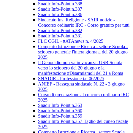
Snadir Info-Point n.388
Snadir Info-Point n.387
Snadir Info-Point n.386
Sindacato Ins. Religione - SAIR notizie -
Concorso ordinario IRC - Corso gratuito per tutti
Snadir Info-Point n.382
Snadir Info-Point n.381
FLC CGIL - #ATAnews n. 4/2025
Comparto Istruzione e Ricerca - settore Scuola -
sciopero generale l'intera giornata del 20 giugno
2025
Il Genocidio non va in vacanza: USB Scuola
verso lo sciopero del 20 giugno e la
manifestazione #Disarmiamoli del 21 a Roma
SNADIR - Professione i.r. 06/2025
ANIEF - Rassegna sindacale N. 22 - 3 giugno
2025
Corso di preparazione al concorso ordinario IRC
2025
Snadir Info-Point n.363
Snadir Info-Point n.360
Snadir Info-Point n.359
Snadir Info-Point n.357-Taglio del cuneo fiscale
2025
Comparto Istruzione e Ricerca_ settore Scuola_