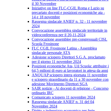
il 30 Novembre
Iniziative on line FLC-CGIL Roma e Lazio su
precariato docenti e posizioni economiche ata -
14 e 18 novembre
Rassegna sindacale ANIEF n. 32 - 11 novembre
2024
Convocazione assemblea sindacale territoriale in
videoconferenza per il 20-11-2024
Convocazione assemblee pre-congressuali CISL
Scuola Frosinone
FLC CGIL Frosinone Latina - Assemblea
sindacale personale ATA
Adesione sciopero Direttori S.G.A. proclamato
per il giorno 11 novembre 2024
Posizioni economiche Ata, Uil Scuola: attribuire i
64,5 milioni di euro ai lavoratori in attesa da anni
ANQUAP sciopero intera giornata 11 novembre
e sciopero straordinario da 11 a 30 novembre con
adesione Movimento Direttori SGA
SAIR notizie - Ai docenti di religione - Concorso
ordinario IRC
Comunicato sciopero 11 novembre 2024
Rassegna sindacale ANIEF n. 31 del 04
Novembre 2024
Diritto a indennizzo economico per ferie