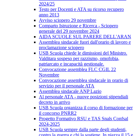
2024/25
Testo per Docenti e ATA su ricorso recupero
anno 2013
Avviso sciopero 29 novembre
Comparto Istruzione e Ricerca - Sciopero
generale del 29 novembre 2024
AIDA SCUOLE SUL PARERE DELL'ARAN
Assemblea sindacale fuori dall'orario di lavoro e
proclamazione sciopero
USB Scuola chiede le dimissioni del Ministro.
Valditara sospeso per razzismo, omofobia,
patriarcato e incapacità gestionale.
Convocazione assemblea FLC CGIL 22
Novembre
Convocazione assemblea sindacale in orario di
servizio per il personale ATA
Assemblea sindacale ANP Lazio
Al personale ATA - nuove posizioni stipendiali
decreto in arrivo
USB Scuola organizza il corso di formazione per
il concorso PNRR2
Progetto Formativo RSU e TAS Snals Confsal
2024-2025
USB Scuola sempre dalla parte degli studenti,
contro la guerra e chi la sostiene. In piazza il 15 e