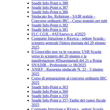
Snadir Info-Point n.388
Snadir Info-Point n.387
Snadir Info-Point n.386
Sindacato Ins. Religione - SAIR notizie -
Concorso ordinario IRC - Corso gratuito per tutti
Snadir Info-Point n.382
Snadir Info-Point n.381
FLC CGIL - #ATAnews n. 4/2025
Comparto Istruzione e Ricerca - settore Scuola -
sciopero generale l'intera giornata del 20 giugno
2025
Il Genocidio non va in vacanza: USB Scuola
verso lo sciopero del 20 giugno e la
manifestazione #Disarmiamoli del 21 a Roma
SNADIR - Professione i.r. 06/2025
ANIEF - Rassegna sindacale N. 22 - 3 giugno
2025
Corso di preparazione al concorso ordinario IRC
2025
Snadir Info-Point n.363
Snadir Info-Point n.360
Snadir Info-Point n.359
Snadir Info-Point n.357-Taglio del cuneo fiscale
2025
Comparto Istruzione e Ricerca_ settore Scuola_