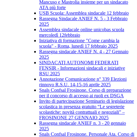
Mancuso e Mastrolia insieme per un sindacato
ATA più forte
USB Scuola: Assemblea sindacale 12 febbraio
Rassegna Sindacale ANIEF N. 5 - 3 Febbraio
2025
Assemblea sindacale online unicobas scuola
mercoledì 12febbraio
Iniziativa di formazione "Come cambia la
scuola" - Roma, lunedì 17 febbraio 2025
Rassegna sindacale ANIEF N. 4 - 27 Gennaio
2025
SINDACATI AUTONOMI FEDERATI
FENSIR - Informazioni sindacali e iniziative
RSU 2025
Annotazione Comunicazione n° 339 Elezioni
rinnovo R.S.U. 14-15-16 aprile 2025
Snals Confsal Frosinone. Corso di preparazione
per il concorso di accesso ai ruoli ex DSGA
Invito di partecipazione Seminario di legislazione
scolastica in presenza gratuito “Le segreterie
scolastiche: novità contrattuali e negoziali” –
FROSINONE 27 GENNAIO 2025
Rassegna sindacale ANIEF n. 3 - 20 gennaio
2025
Snals Confsal Frosinone. Personale Ata. Corso di