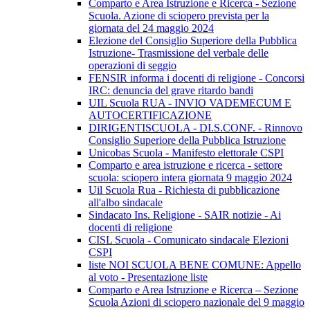
Comparto e Area Istruzione e Ricerca - Sezione
Scuola. Azione di sciopero prevista per la
giornata del 24 maggio 2024
Elezione del Consiglio Superiore della Pubblica
Istruzione- Trasmissione del verbale delle
operazioni di seggio
FENSIR informa i docenti di religione - Concorsi
IRC: denuncia del grave ritardo bandi
UIL Scuola RUA - INVIO VADEMECUM E
AUTOCERTIFICAZIONE
DIRIGENTISCUOLA - DI.S.CONF. - Rinnovo
Consiglio Superiore della Pubblica Istruzione
Unicobas Scuola - Manifesto elettorale CSPI
Comparto e area istruzione e ricerca - settore
scuola: sciopero intera giornata 9 maggio 2024
Uil Scuola Rua - Richiesta di pubblicazione
all'albo sindacale
Sindacato Ins. Religione - SAIR notizie - Ai
docenti di religione
CISL Scuola - Comunicato sindacale Elezioni
CSPI
liste NOI SCUOLA BENE COMUNE: Appello
al voto - Presentazione liste
Comparto e Area Istruzione e Ricerca – Sezione
Scuola Azioni di sciopero nazionale del 9 maggio