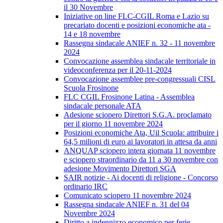
il 30 Novembre
Iniziative on line FLC-CGIL Roma e Lazio su
precariato docenti e posizioni economiche ata -
14 e 18 novembre
Rassegna sindacale ANIEF n. 32 - 11 novembre
2024
Convocazione assemblea sindacale territoriale in
videoconferenza per il 20-11-2024
Convocazione assemblee pre-congressuali CISL
Scuola Frosinone
FLC CGIL Frosinone Latina - Assemblea
sindacale personale ATA
Adesione sciopero Direttori S.G.A. proclamato
per il giorno 11 novembre 2024
Posizioni economiche Ata, Uil Scuola: attribuire i
64,5 milioni di euro ai lavoratori in attesa da anni
ANQUAP sciopero intera giornata 11 novembre
e sciopero straordinario da 11 a 30 novembre con
adesione Movimento Direttori SGA
SAIR notizie - Ai docenti di religione - Concorso
ordinario IRC
Comunicato sciopero 11 novembre 2024
Rassegna sindacale ANIEF n. 31 del 04
Novembre 2024
Diritto a indennizzo economico per ferie