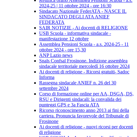
Rettifica orario Assemblea Pensioni Scuola - a.s.
2024-25 | 11 ottobre 2024 - ore 16:30
Sindacato Nazionale FederATA - NASCE IL
SINDACATO DEGLI ATA ANIEF
FEDERATA
SAIR NOTIZIE - Ai docenti di RELIGIONE
USB Scuola - informativa sindacale -
manifestazione 12 ottobre
Assemblea Pensioni Scuola - a.s. 2024-25 - 11
ottobre 2024 - ore 15,30
ANP Lazio news
Snals Confsal Frosinone. Indizione assemblea
sindacale territoriale mercoledì 16 ottobre 2024
Ai docenti di religione - Ricorsi gratuiti- Sadoc
Informa
Rassegna sindacale ANIEF n. 26 del 30
settembre 2024
Corso di formazione online per AA, DSGA, DS,
RSU e Dirigenti sindacali: la convalida dei
punteggi GPS e 3a Fascia ATA
Ricorso riconoscimento anno 2013 ai fini della
carriera. Pronuncia favorevole del Tribunale di
Frosinone
Ai docenti di religione - nuovi ricorsi per docenti
di religione