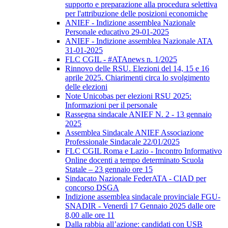
supporto e preparazione alla procedura selettiva
per l'attribuzione delle posizioni economiche
ANIEF - Indizione assemblea Nazionale
Personale educativo 29-01-2025
ANIEF - Indizione assemblea Nazionale ATA
31-01-2025
FLC CGIL - #ATAnews n. 1/2025
Rinnovo delle RSU. Elezioni del 14, 15 e 16
aprile 2025. Chiarimenti circa lo svolgimento
delle elezioni
Note Unicobas per elezioni RSU 2025:
Informazioni per il personale
Rassegna sindacale ANIEF N. 2 - 13 gennaio
2025
Assemblea Sindacale ANIEF Associazione
Professionale Sindacale 22/01/2025
FLC CGIL Roma e Lazio - Incontro Informativo
Online docenti a tempo determinato Scuola
Statale – 23 gennaio ore 15
Sindacato Nazionale FederATA - CIAD per
concorso DSGA
Indizione assemblea sindacale provinciale FGU-
SNADIR - Venerdì 17 Gennaio 2025 dalle ore
8,00 alle ore 11
Dalla rabbia all’azione: candidati con USB