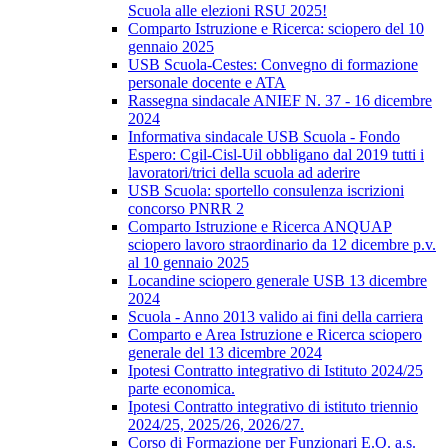
Scuola alle elezioni RSU 2025!
Comparto Istruzione e Ricerca: sciopero del 10
gennaio 2025
USB Scuola-Cestes: Convegno di formazione
personale docente e ATA
Rassegna sindacale ANIEF N. 37 - 16 dicembre
2024
Informativa sindacale USB Scuola - Fondo
Espero: Cgil-Cisl-Uil obbligano dal 2019 tutti i
lavoratori/trici della scuola ad aderire
USB Scuola: sportello consulenza iscrizioni
concorso PNRR 2
Comparto Istruzione e Ricerca ANQUAP
sciopero lavoro straordinario da 12 dicembre p.v.
al 10 gennaio 2025
Locandine sciopero generale USB 13 dicembre
2024
Scuola - Anno 2013 valido ai fini della carriera
Comparto e Area Istruzione e Ricerca sciopero
generale del 13 dicembre 2024
Ipotesi Contratto integrativo di Istituto 2024/25
parte economica.
Ipotesi Contratto integrativo di istituto triennio
2024/25, 2025/26, 2026/27.
Corso di Formazione per Funzionari E.Q. a.s.