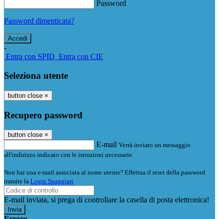
Password
Password dimenticata?
-
Entra con SPID
Entra con CIE
Seleziona utente
button close
×
Recupero password
button close
×
E-mail
Verrà inviato un messaggio
all'indirizzo indicato con le istruzioni necessarie.
Non hai una e-mail associata al nome utente? Effettua il reset della password
tramite la
Login Spaggiari
E-mail inviata, si prega di controllare la casella di posta elettronica!
Errore