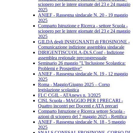
sciopero per le intere giornate del 23 e 24 maggio
2025
ANIEF - Rassegna sindacale N. 20 - 19 maggio
2025
Comparto Istruzione e Ricerca - settore Scuola -
sciopero per le intere giornate del 23 e 24 maggio
2025
GILDA degli INSEGNANTI di FROSINONE -
Comunicazione indizione assemblea sindacale
DIRIGENTISCUOLA-Di.S.Conf - Indizione
assemblea regionale precongressuale
Seminario 26 maggio "L'Inclusione Scolastica:
Problemi e Prospettive"
ANIEF - Rassegna sindacale N. 19 - 12 maggio
2025
Roma - Maggio/Giugno 2025 – Corso
legislazione scolastica
FLC CGIL - ATAnews n. 3/2025
CISL Scuola - MAGGIO PER I PRECARI -
Quattro incontri per Docenti e ATA precari
Comparto Istruzione e Ricerca settore Scuola -
azioni di sciopero del 7 maggio 2025 - Rettifica
ANIEF - Rassegna sindacale N. 18 - 5 maggio
2025
SNALS CONFSAL FROSINONE. CORSO DI