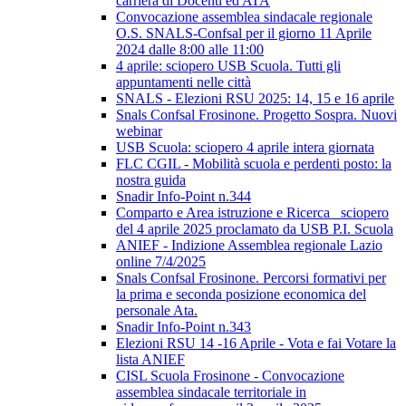
carriera di Docenti ed ATA
Convocazione assemblea sindacale regionale
O.S. SNALS-Confsal per il giorno 11 Aprile
2024 dalle 8:00 alle 11:00
4 aprile: sciopero USB Scuola. Tutti gli
appuntamenti nelle città
SNALS - Elezioni RSU 2025: 14, 15 e 16 aprile
Snals Confsal Frosinone. Progetto Sospra. Nuovi
webinar
USB Scuola: sciopero 4 aprile intera giornata
FLC CGIL - Mobilità scuola e perdenti posto: la
nostra guida
Snadir Info-Point n.344
Comparto e Area istruzione e Ricerca_ sciopero
del 4 aprile 2025 proclamato da USB P.I. Scuola
ANIEF - Indizione Assemblea regionale Lazio
online 7/4/2025
Snals Confsal Frosinone. Percorsi formativi per
la prima e seconda posizione economica del
personale Ata.
Snadir Info-Point n.343
Elezioni RSU 14 -16 Aprile - Vota e fai Votare la
lista ANIEF
CISL Scuola Frosinone - Convocazione
assemblea sindacale territoriale in