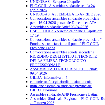
UNICOBAS - Sciopero 20 aprile
FLC-CGIL_Assemblea sindacale scuola 24
aprile 2026
UNICOBAS_ASSEMBLEA 15 APRILE 2026
Convocazione assemblea sindacale provinciale
per il 16-04-2026 personale Docente ed ATA
Assemblea sindacale Anief 08-04-2026
USB SCUOLA - Assemblea online 13 aprile ore
17-19
Convocazione assemblea sindacale provinciale “
Fondo espero – facciamo il punto” FLC CGIL
Frosinone Latina
Convocazione assemblea scuola secondaria
RIORDINO DEGLI ISTITUTI TECNICI E
DELLA FILIERA TECNOLOGICO-
PROFESSIONALE
ASSEMBLEA TERRITORIALE Uil Scuola
09.04.2026
GILDA_informativa n. 4
comunicato-flc-cgil-riordino-istituti-tecnici
Indizione assemblea sindacale provinciale
GILDA Frosinone
Assemblea sindacale ANP Frosinone e Latina
Assemblea_Sindacale_Regionale_FLC_CGIL_R
- 17 marzo 2026