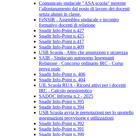
Comunicato sindacale "ASA scuola" inerente
l’allontanamento dal posto di lavoro dei docenti
senza alunni in classe.
FeNSIR - Assemblea sindacale e incontro
formativo docenti di religione
Snadir Info-Point n.427
Snadir Info-Point n.425
Snadir Info-Point n.417
Snadir Info-Point n.409
USB Scuola - Altro che assunzioni e sicurezza
SAIR - Sindacato autonomo Insegnanti
Religione - Concorso ordinario IRC - Corso
prova orale
Snadir Info-Point n. 406
Snadir Info-Point n. 404
UIL Scuola RUA - Ricorsi attivi per i docenti
IRC - Calcolo pensionistico
SADOC Informa n.2 - 2025
Snadir Info-Point n.395
Snadir Info-Point n.394
USB Scuola avvia le prenotazioni per lo sportello
assegnazioni provvisorie e utilizzazioni
Snadir Info-Point n.392
Snadir Info-Point n.391
Snadir Info-Point n.390