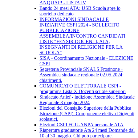
ANQUAP! - LISTA IV
Bando 24 mesi ATA: USB Scuola apre lo
sportello dedicato
INFORMAZIONI SINDACALI E
INIZIATIVE CSPI 2024 - SOLLECITO
PUBBLICAZIONE
ASSEMBLEA/INCONTRO CANDIDATI
LISTE "FENSIR DOCENTI, ATA,
INSEGNANTI DI RELIGIONE PER LA
SCUOLA"
SISA - Coordinamento Nazionale - ELEZIONE
CSPI
Segreteria Provinciale SNALS Frosinone -
Assemblea sindacale regionale 02.05.2024:
chiarimenti.
COMUNICATO ELETTORALE CSPI -
programma Lista X Docenti scuole superiori
Sindacato Anief - indizione Assemblea Sindacale
Regionale 3 maggio 2024
Elezioni del Consiglio Superiore della Pubblica
Istruzione (CSPI). Componente elettiva Dirigenti
scolastici.
Elezioni CSPI FGU-ANPA personale ATA
Riapertura graduatorie Ata 24 mesi Domande dal
10 al 30 maggio. Chi può partecipare.