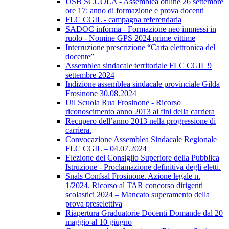
USB SCUOLA - Assemblea online 26 settembre
ore 17: anno di formazione e prova docenti
FLC CGIL - campagna referendaria
SADOC informa - Formazione neo immessi in
ruolo - Nomine GPS 2024 prime vittime
Interruzione prescrizione “Carta elettronica del
docente”
Assemblea sindacale territoriale FLC CGIL 9
settembre 2024
Indizione assemblea sindacale provinciale Gilda
Frosinone 30.08.2024
Uil Scuola Rua Frosinone - Ricorso
riconoscimento anno 2013 ai fini della carriera
Recupero dell’anno 2013 nella progressione di
carriera.
Convocazione Assemblea Sindacale Regionale
FLC CGIL – 04.07.2024
Elezione del Consiglio Superiore della Pubblica
Istruzione - Proclamazione definitiva degli eletti.
Snals Confsal Frosinone. Azione legale n.
1/2024. Ricorso al TAR concorso dirigenti
scolastici 2024 – Mancato superamento della
prova preselettiva
Riapertura Graduatorie Docenti Domande dal 20
maggio al 10 giugno