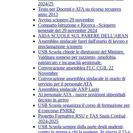
2024/25
Testo per Docenti e ATA su ricorso recupero
anno 2013
Avviso sciopero 29 novembre
Comparto Istruzione e Ricerca - Sciopero
generale del 29 novembre 2024
AIDA SCUOLE SUL PARERE DELL'ARAN
Assemblea sindacale fuori dall'orario di lavoro e
proclamazione sciopero
USB Scuola chiede le dimissioni del Ministro.
Valditara sospeso per razzismo, omofobia,
patriarcato e incapacità gestionale.
Convocazione assemblea FLC CGIL 22
Novembre
Convocazione assemblea sindacale in orario di
servizio per il personale ATA
Assemblea sindacale ANP Lazio
Al personale ATA - nuove posizioni stipendiali
decreto in arrivo
USB Scuola organizza il corso di formazione per
il concorso PNRR2
Progetto Formativo RSU e TAS Snals Confsal
2024-2025
USB Scuola sempre dalla parte degli studenti,
contro la guerra e chi la sostiene. In piazza il 15 e