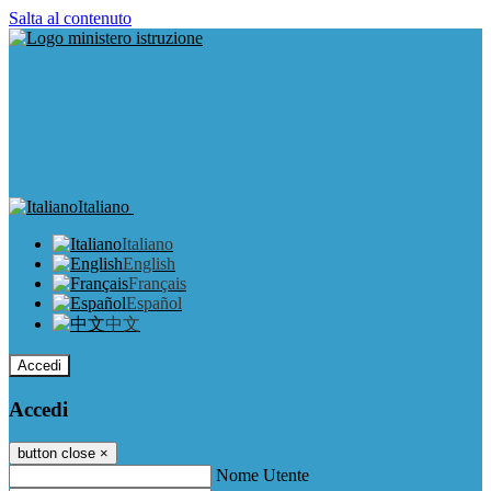
Salta al contenuto
Italiano
Italiano
English
Français
Español
中文
Accedi
Accedi
button close
×
Nome Utente