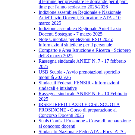
il termine per presentare le domande per il part-
time per l'anno scolastico 2025/2026
Indizione assemblea Regionale e Nazionale
Anief Lazio Docenti, Educatori e ATA - 10
marzo 2025
Indizione assemblea Regionale Anief Lazio
Docenti Sostegno - 7 marzo 2025
Note Unicobas per elezioni RSU 2025:
Informazioni sintetiche per il personale
Comparto e Area Istruzione e Ricerca - Sciopero
dell'8 marzo 2025
Rassegna sindacale ANIEF N. 7 - 17 febbraio
2025
USB Scuola - Avvio prenotazioni sportello
mobilità 2025/26
Sindacati Federati FENSIR - Informazioni
sindacali e iniziative
Rassegna sindacale ANIEF N. 6 - 10 Febbraio
2025
IRSEF IRFED LAZIO E CISL SCUOLA
FROSINONE - Corso di preparazione al
Concorso Docenti 2025
Snals Confsal Frosinone - Corso di preparazione
al concorso docenti
Sindacato Nazionale FederATA - Forza ATA -