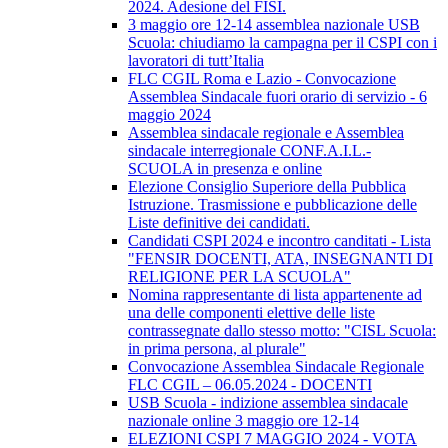
2024. Adesione del FISI.
3 maggio ore 12-14 assemblea nazionale USB
Scuola: chiudiamo la campagna per il CSPI con i
lavoratori di tutt’Italia
FLC CGIL Roma e Lazio - Convocazione
Assemblea Sindacale fuori orario di servizio - 6
maggio 2024
Assemblea sindacale regionale e Assemblea
sindacale interregionale CONF.A.I.L.-
SCUOLA in presenza e online
Elezione Consiglio Superiore della Pubblica
Istruzione. Trasmissione e pubblicazione delle
Liste definitive dei candidati.
Candidati CSPI 2024 e incontro canditati - Lista
"FENSIR DOCENTI, ATA, INSEGNANTI DI
RELIGIONE PER LA SCUOLA"
Nomina rappresentante di lista appartenente ad
una delle componenti elettive delle liste
contrassegnate dallo stesso motto: "CISL Scuola:
in prima persona, al plurale"
Convocazione Assemblea Sindacale Regionale
FLC CGIL – 06.05.2024 - DOCENTI
USB Scuola - indizione assemblea sindacale
nazionale online 3 maggio ore 12-14
ELEZIONI CSPI 7 MAGGIO 2024 - VOTA