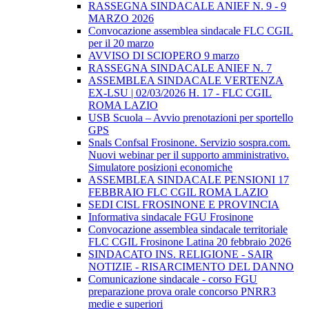
RASSEGNA SINDACALE ANIEF N. 9 - 9
MARZO 2026
Convocazione assemblea sindacale FLC CGIL
per il 20 marzo
AVVISO DI SCIOPERO 9 marzo
RASSEGNA SINDACALE ANIEF N. 7
ASSEMBLEA SINDACALE VERTENZA
EX-LSU | 02/03/2026 H. 17 - FLC CGIL
ROMA LAZIO
USB Scuola – Avvio prenotazioni per sportello
GPS
Snals Confsal Frosinone. Servizio sospra.com.
Nuovi webinar per il supporto amministrativo.
Simulatore posizioni economiche
ASSEMBLEA SINDACALE PENSIONI 17
FEBBRAIO FLC CGIL ROMA LAZIO
SEDI CISL FROSINONE E PROVINCIA
Informativa sindacale FGU Frosinone
Convocazione assemblea sindacale territoriale
FLC CGIL Frosinone Latina 20 febbraio 2026
SINDACATO INS. RELIGIONE - SAIR
NOTIZIE - RISARCIMENTO DEL DANNO
Comunicazione sindacale - corso FGU
preparazione prova orale concorso PNRR3
medie e superiori