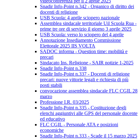
videoconferenza per il 2 aprile 2025
Snadir Info-Point n.342 - Organico di diritto dei
docenti di religione
USB Scuola: 4 aprile sciopero nazionale
Assemblea sindacale territoriale Uil Scuola Rua -
prime tre ore di servizio il giorno 3 aprile 2025
USB Scuola: verso lo sciopero del 4 aprile
Annotazione Insediamento Commissione
Elettorale 2025 IIS VOLTA
SADOC informa - Question time: mobilità e
precari
Sindacato Ins. Religione - SAIR notizie 1-2025
Snadir Info-Point n.338
Snadir Info-Point n.337 - Docenti di religione
precari: nuove vittorie legali e richiesta di più
posti stabili
convocazione assemblea sindacale FLC CGIL 28
marzo
Professione I.R. 03/2025
Snadir Info-Point n.335 - Costituzione degli
elenchi aggiuntivi alle GPS del personale docente
ed educativo
FLC CGIL - Personale ATA e posizioni
economiche
Snadir Info-Point n.333 - Scade il 15 marzo 2025