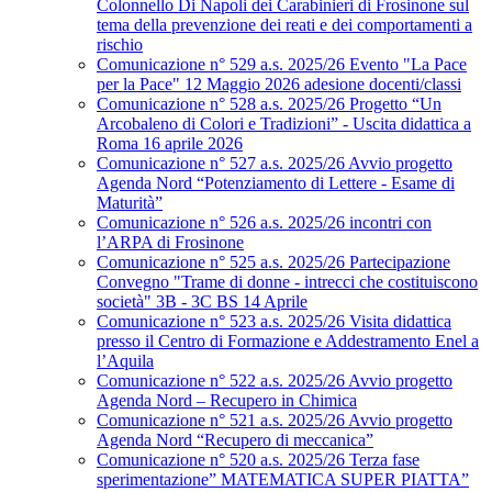
Colonnello Di Napoli dei Carabinieri di Frosinone sul
tema della prevenzione dei reati e dei comportamenti a
rischio
Comunicazione n° 529 a.s. 2025/26 Evento "La Pace
per la Pace" 12 Maggio 2026 adesione docenti/classi
Comunicazione n° 528 a.s. 2025/26 Progetto “Un
Arcobaleno di Colori e Tradizioni” - Uscita didattica a
Roma 16 aprile 2026
Comunicazione n° 527 a.s. 2025/26 Avvio progetto
Agenda Nord “Potenziamento di Lettere - Esame di
Maturità”
Comunicazione n° 526 a.s. 2025/26 incontri con
l’ARPA di Frosinone
Comunicazione n° 525 a.s. 2025/26 Partecipazione
Convegno "Trame di donne - intrecci che costituiscono
società" 3B - 3C BS 14 Aprile
Comunicazione n° 523 a.s. 2025/26 Visita didattica
presso il Centro di Formazione e Addestramento Enel a
l’Aquila
Comunicazione n° 522 a.s. 2025/26 Avvio progetto
Agenda Nord – Recupero in Chimica
Comunicazione n° 521 a.s. 2025/26 Avvio progetto
Agenda Nord “Recupero di meccanica”
Comunicazione n° 520 a.s. 2025/26 Terza fase
sperimentazione” MATEMATICA SUPER PIATTA”