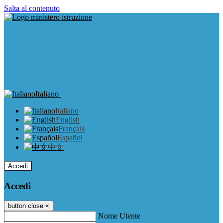
Salta al contenuto
Italiano
Italiano
English
Français
Español
中文
Accedi
Accedi
button close
×
Nome Utente