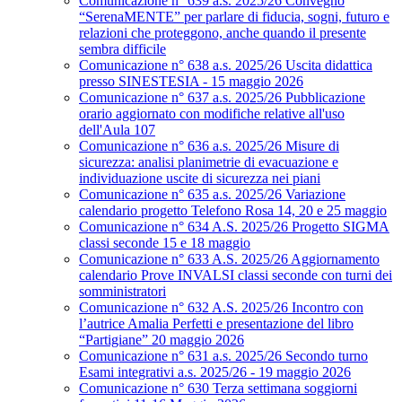
Comunicazione n° 639 a.s. 2025/26 Convegno
“SerenaMENTE” per parlare di fiducia, sogni, futuro e
relazioni che proteggono, anche quando il presente
sembra difficile
Comunicazione n° 638 a.s. 2025/26 Uscita didattica
presso SINESTESIA - 15 maggio 2026
Comunicazione n° 637 a.s. 2025/26 Pubblicazione
orario aggiornato con modifiche relative all'uso
dell'Aula 107
Comunicazione n° 636 a.s. 2025/26 Misure di
sicurezza: analisi planimetrie di evacuazione e
individuazione uscite di sicurezza nei piani
Comunicazione n° 635 a.s. 2025/26 Variazione
calendario progetto Telefono Rosa 14, 20 e 25 maggio
Comunicazione n° 634 A.S. 2025/26 Progetto SIGMA
classi seconde 15 e 18 maggio
Comunicazione n° 633 A.S. 2025/26 Aggiornamento
calendario Prove INVALSI classi seconde con turni dei
somministratori
Comunicazione n° 632 A.S. 2025/26 Incontro con
l’autrice Amalia Perfetti e presentazione del libro
“Partigiane” 20 maggio 2026
Comunicazione n° 631 a.s. 2025/26 Secondo turno
Esami integrativi a.s. 2025/26 - 19 maggio 2026
Comunicazione n° 630 Terza settimana soggiorni