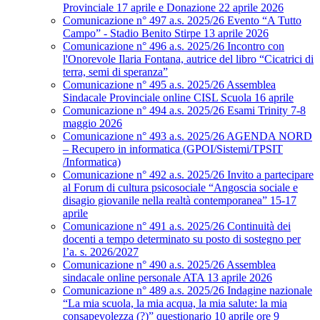
Provinciale 17 aprile e Donazione 22 aprile 2026
Comunicazione n° 497 a.s. 2025/26 Evento “A Tutto
Campo” - Stadio Benito Stirpe 13 aprile 2026
Comunicazione n° 496 a.s. 2025/26 Incontro con
l'Onorevole Ilaria Fontana, autrice del libro “Cicatrici di
terra, semi di speranza”
Comunicazione n° 495 a.s. 2025/26 Assemblea
Sindacale Provinciale online CISL Scuola 16 aprile
Comunicazione n° 494 a.s. 2025/26 Esami Trinity 7-8
maggio 2026
Comunicazione n° 493 a.s. 2025/26 AGENDA NORD
– Recupero in informatica (GPOI/Sistemi/TPSIT
/Informatica)
Comunicazione n° 492 a.s. 2025/26 Invito a partecipare
al Forum di cultura psicosociale “Angoscia sociale e
disagio giovanile nella realtà contemporanea” 15-17
aprile
Comunicazione n° 491 a.s. 2025/26 Continuità dei
docenti a tempo determinato su posto di sostegno per
l’a. s. 2026/2027
Comunicazione n° 490 a.s. 2025/26 Assemblea
sindacale online personale ATA 13 aprile 2026
Comunicazione n° 489 a.s. 2025/26 Indagine nazionale
“La mia scuola, la mia acqua, la mia salute: la mia
consapevolezza (?)” questionario 10 aprile ore 9