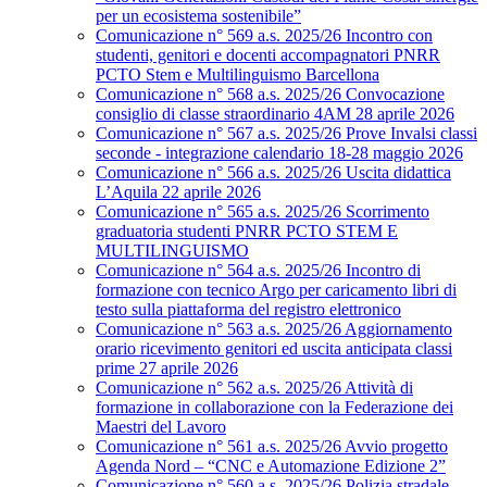
per un ecosistema sostenibile”
Comunicazione n° 569 a.s. 2025/26 Incontro con
studenti, genitori e docenti accompagnatori PNRR
PCTO Stem e Multilinguismo Barcellona
Comunicazione n° 568 a.s. 2025/26 Convocazione
consiglio di classe straordinario 4AM 28 aprile 2026
Comunicazione n° 567 a.s. 2025/26 Prove Invalsi classi
seconde - integrazione calendario 18-28 maggio 2026
Comunicazione n° 566 a.s. 2025/26 Uscita didattica
L’Aquila 22 aprile 2026
Comunicazione n° 565 a.s. 2025/26 Scorrimento
graduatoria studenti PNRR PCTO STEM E
MULTILINGUISMO
Comunicazione n° 564 a.s. 2025/26 Incontro di
formazione con tecnico Argo per caricamento libri di
testo sulla piattaforma del registro elettronico
Comunicazione n° 563 a.s. 2025/26 Aggiornamento
orario ricevimento genitori ed uscita anticipata classi
prime 27 aprile 2026
Comunicazione n° 562 a.s. 2025/26 Attività di
formazione in collaborazione con la Federazione dei
Maestri del Lavoro
Comunicazione n° 561 a.s. 2025/26 Avvio progetto
Agenda Nord – “CNC e Automazione Edizione 2”
Comunicazione n° 560 a.s. 2025/26 Polizia stradale