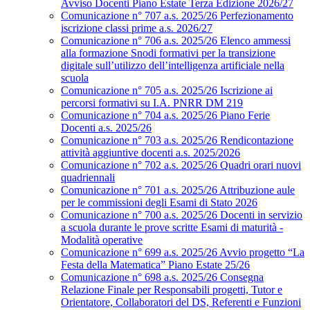
Avviso Docenti Piano Estate Terza Edizione 2026/27
Comunicazione n° 707 a.s. 2025/26 Perfezionamento
iscrizione classi prime a.s. 2026/27
Comunicazione n° 706 a.s. 2025/26 Elenco ammessi
alla formazione Snodi formativi per la transizione
digitale sull’utilizzo dell’intelligenza artificiale nella
scuola
Comunicazione n° 705 a.s. 2025/26 Iscrizione ai
percorsi formativi su I.A. PNRR DM 219
Comunicazione n° 704 a.s. 2025/26 Piano Ferie
Docenti a.s. 2025/26
Comunicazione n° 703 a.s. 2025/26 Rendicontazione
attività aggiuntive docenti a.s. 2025/2026
Comunicazione n° 702 a.s. 2025/26 Quadri orari nuovi
quadriennali
Comunicazione n° 701 a.s. 2025/26 Attribuzione aule
per le commissioni degli Esami di Stato 2026
Comunicazione n° 700 a.s. 2025/26 Docenti in servizio
a scuola durante le prove scritte Esami di maturità -
Modalità operative
Comunicazione n° 699 a.s. 2025/26 Avvio progetto “La
Festa della Matematica” Piano Estate 25/26
Comunicazione n° 698 a.s. 2025/26 Consegna
Relazione Finale per Responsabili progetti, Tutor e
Orientatore, Collaboratori del DS, Referenti e Funzioni