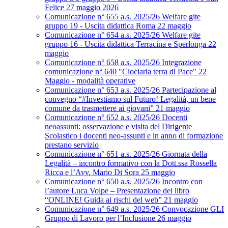
Felice 27 maggio 2026
Comunicazione n° 655 a.s. 2025/26 Welfare gite
gruppo 19 - Uscita didattica Roma 22 maggio
Comunicazione n° 654 a.s. 2025/26 Welfare gite
gruppo 16 - Uscita didattica Terracina e Sperlonga 22
maggio
Comunicazione n° 658 a.s. 2025/26 Integrazione
comunicazione n° 640 "Ciociaria terra di Pace" 22
Maggio - modalità operative
Comunicazione n° 653 a.s. 2025/26 Partecipazione al
convegno “#Investiamo sul Futuro! Legalità, un bene
comune da trasmettere ai giovani” 21 maggio
Comunicazione n° 652 a.s. 2025/26 Docenti
neoassunti: osservazione e visita del Dirigente
Scolastico i docenti neo-assunti e in anno di formazione
prestano servizio
Comunicazione n° 651 a.s. 2025/26 Giornata della
Legalità – incontro formativo con la Dott.ssa Rossella
Ricca e l’Avv. Mario Di Sora 25 maggio
Comunicazione n° 650 a.s. 2025/26 Incontro con
l’autore Luca Volpe – Presentazione del libro
“ONLINE! Guida ai rischi del web” 21 maggio
Comunicazione n° 649 a.s. 2025/26 Convocazione GLI
Gruppo di Lavoro per l’Inclusione 26 maggio