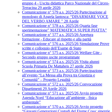
gruppo 4 - Uscita didattica Parco Nazionale del Circeo-
Terracina 29 aprile 2026
Comunicazione n° 579 a.s. 2025/26 Partecipazione al
monologo di Angela Iantosca: “DISARMARE VOCE
DEL VERBO AMARE " 28 Aprile
Comunicazione n° 578 a.s. 2025/26 Quarta fase
sperimentazione” MATEMATICA SUPER PIATTA”
Comunicazione n° 577 a.s. 2025/26 Apertura
formazione - Educare al rispetto e alla parità
Comunicazione n° 576 a.s. 2025/26 Simulazione Prove
scritte e colloquio dell’Esame di Stato
Comunicazione n° 575 a.s. 2025/26 Welfare Gite -
Secondo gruppo uscite programmate
Comunicazione n° 574 a.s. 2025/26 Visita alunni
Scuola Primaria De Mattaheis 27 aprile 2026
Comunicazione n° 573 a.s. 2025/26 Partecipazione
all’evento “La Messa alla Prova tra Giustizia e
Comunità” – Progetto Legalità
Comunicazione n° 572 a.s. 2025/26 Convocazione
Dipartimenti 29 Aprile 2026
Comunicazione n° 571 a.s. 2025/26 Avvio progetto
Agenda Nord “Educazione all’ambiente - fisica
ambientale”
Comunicazione n° 570 a.s. 2025/26 Avvio progetto
“Giovani Generazioni Custodi del Fiume Cosa: sinergie