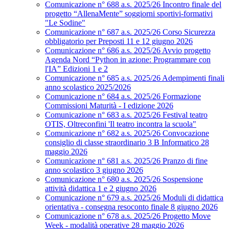
Comunicazione n° 688 a.s. 2025/26 Incontro finale del
progetto “AllenaMente” soggiorni sportivi‑formativi
"Le Sodine"
Comunicazione n° 687 a.s. 2025/26 Corso Sicurezza
obbligatorio per Preposti 11 e 12 giugno 2026
Comunicazione n° 686 a.s. 2025/26 Avvio progetto
Agenda Nord “Python in azione: Programmare con
l'IA” Edizioni 1 e 2
Comunicazione n° 685 a.s. 2025/26 Adempimenti finali
anno scolastico 2025/2026
Comunicazione n° 684 a.s. 2025/26 Formazione
Commissioni Maturità - I edizione 2026
Comunicazione n° 683 a.s. 2025/26 Festival teatro
OTIS, Oltreconfini 'Il teatro incontra la scuola"
Comunicazione n° 682 a.s. 2025/26 Convocazione
consiglio di classe straordinario 3 B Informatico 28
maggio 2026
Comunicazione n° 681 a.s. 2025/26 Pranzo di fine
anno scolastico 3 giugno 2026
Comunicazione n° 680 a.s. 2025/26 Sospensione
attività didattica 1 e 2 giugno 2026
Comunicazione n° 679 a.s. 2025/26 Moduli di didattica
orientativa - consegna resoconto finale 8 giugno 2026
Comunicazione n° 678 a.s. 2025/26 Progetto Move
Week - modalità operative 28 maggio 2026