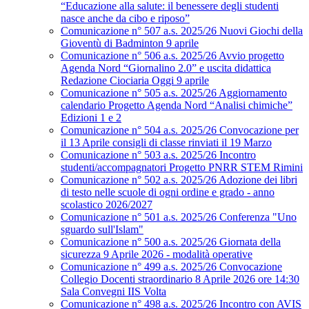
“Educazione alla salute: il benessere degli studenti
nasce anche da cibo e riposo”
Comunicazione n° 507 a.s. 2025/26 Nuovi Giochi della
Gioventù di Badminton 9 aprile
Comunicazione n° 506 a.s. 2025/26 Avvio progetto
Agenda Nord “Giornalino 2.0” e uscita didattica
Redazione Ciociaria Oggi 9 aprile
Comunicazione n° 505 a.s. 2025/26 Aggiornamento
calendario Progetto Agenda Nord “Analisi chimiche”
Edizioni 1 e 2
Comunicazione n° 504 a.s. 2025/26 Convocazione per
il 13 Aprile consigli di classe rinviati il 19 Marzo
Comunicazione n° 503 a.s. 2025/26 Incontro
studenti/accompagnatori Progetto PNRR STEM Rimini
Comunicazione n° 502 a.s. 2025/26 Adozione dei libri
di testo nelle scuole di ogni ordine e grado - anno
scolastico 2026/2027
Comunicazione n° 501 a.s. 2025/26 Conferenza "Uno
sguardo sull'Islam"
Comunicazione n° 500 a.s. 2025/26 Giornata della
sicurezza 9 Aprile 2026 - modalità operative
Comunicazione n° 499 a.s. 2025/26 Convocazione
Collegio Docenti straordinario 8 Aprile 2026 ore 14:30
Sala Convegni IIS Volta
Comunicazione n° 498 a.s. 2025/26 Incontro con AVIS