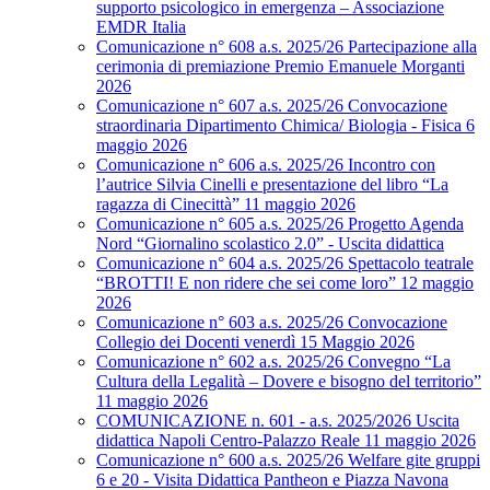
supporto psicologico in emergenza – Associazione
EMDR Italia
Comunicazione n° 608 a.s. 2025/26 Partecipazione alla
cerimonia di premiazione Premio Emanuele Morganti
2026
Comunicazione n° 607 a.s. 2025/26 Convocazione
straordinaria Dipartimento Chimica/ Biologia - Fisica 6
maggio 2026
Comunicazione n° 606 a.s. 2025/26 Incontro con
l’autrice Silvia Cinelli e presentazione del libro “La
ragazza di Cinecittà” 11 maggio 2026
Comunicazione n° 605 a.s. 2025/26 Progetto Agenda
Nord “Giornalino scolastico 2.0” - Uscita didattica
Comunicazione n° 604 a.s. 2025/26 Spettacolo teatrale
“BROTTI! E non ridere che sei come loro” 12 maggio
2026
Comunicazione n° 603 a.s. 2025/26 Convocazione
Collegio dei Docenti venerdì 15 Maggio 2026
Comunicazione n° 602 a.s. 2025/26 Convegno “La
Cultura della Legalità – Dovere e bisogno del territorio”
11 maggio 2026
COMUNICAZIONE n. 601 - a.s. 2025/2026 Uscita
didattica Napoli Centro-Palazzo Reale 11 maggio 2026
Comunicazione n° 600 a.s. 2025/26 Welfare gite gruppi
6 e 20 - Visita Didattica Pantheon e Piazza Navona