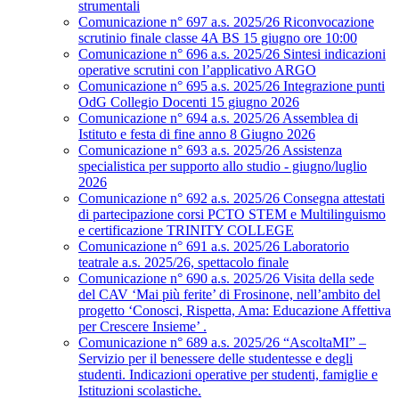
strumentali
Comunicazione n° 697 a.s. 2025/26 Riconvocazione
scrutinio finale classe 4A BS 15 giugno ore 10:00
Comunicazione n° 696 a.s. 2025/26 Sintesi indicazioni
operative scrutini con l’applicativo ARGO
Comunicazione n° 695 a.s. 2025/26 Integrazione punti
OdG Collegio Docenti 15 giugno 2026
Comunicazione n° 694 a.s. 2025/26 Assemblea di
Istituto e festa di fine anno 8 Giugno 2026
Comunicazione n° 693 a.s. 2025/26 Assistenza
specialistica per supporto allo studio - giugno/luglio
2026
Comunicazione n° 692 a.s. 2025/26 Consegna attestati
di partecipazione corsi PCTO STEM e Multilinguismo
e certificazione TRINITY COLLEGE
Comunicazione n° 691 a.s. 2025/26 Laboratorio
teatrale a.s. 2025/26, spettacolo finale
Comunicazione n° 690 a.s. 2025/26 Visita della sede
del CAV ‘Mai più ferite’ di Frosinone, nell’ambito del
progetto ‘Conosci, Rispetta, Ama: Educazione Affettiva
per Crescere Insieme’ .
Comunicazione n° 689 a.s. 2025/26 “AscoltaMI” –
Servizio per il benessere delle studentesse e degli
studenti. Indicazioni operative per studenti, famiglie e
Istituzioni scolastiche.