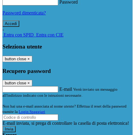
Password
Password dimenticata?
-
Entra con SPID
Entra con CIE
Seleziona utente
button close
×
Recupero password
button close
×
E-mail
Verrà inviato un messaggio
all'indirizzo indicato con le istruzioni necessarie.
Non hai una e-mail associata al nome utente? Effettua il reset della password
tramite la
Login Spaggiari
E-mail inviata, si prega di controllare la casella di posta elettronica!
Errore