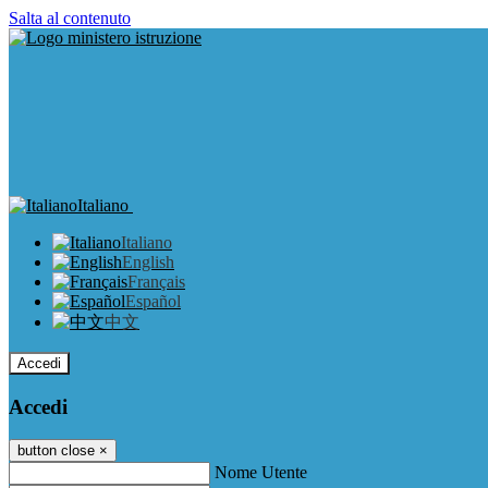
Salta al contenuto
Italiano
Italiano
English
Français
Español
中文
Accedi
Accedi
button close
×
Nome Utente