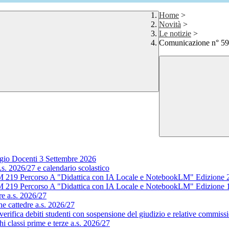
Home
>
Novità
>
Le notizie
>
Comunicazione n° 596
gio Docenti 3 Settembre 2026
s. 2026/27 e calendario scolastico
M 219 Percorso A "Didattica con IA Locale e NotebookLM" Edizione 
M 219 Percorso A "Didattica con IA Locale e NotebookLM" Edizione 
e a.s. 2026/27
e cattedre a.s. 2026/27
rifica debiti studenti con sospensione del giudizio e relative commissi
 classi prime e terze a.s. 2026/27