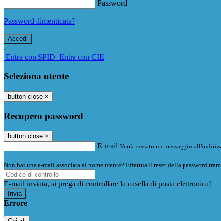
Password
Password dimenticata?
-
Entra con SPID
Entra con CIE
Seleziona utente
button close
×
Recupero password
button close
×
E-mail
Verrà inviato un messaggio all'indirizz
Non hai una e-mail associata al nome utente? Effettua il reset della password tram
E-mail inviata, si prega di controllare la casella di posta elettronica!
Errore
Chiudi