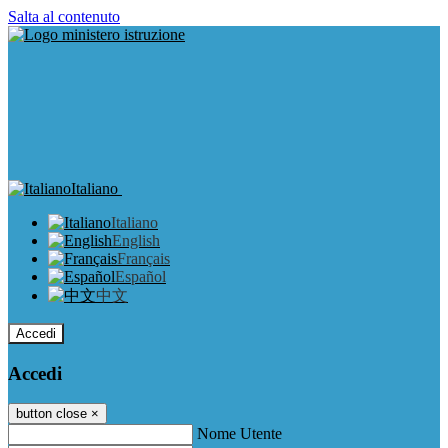
Salta al contenuto
Italiano
Italiano
English
Français
Español
中文
Accedi
Accedi
button close
×
Nome Utente