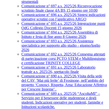
strumentali
Comunicazione n° 697 a.s. 2025/26 Riconvocazione
scrutinio finale classe 4A BS 15 giugno ore 10:00
Comunicazione n° 696 a.s. 2025/26 Sintesi indicazioni
operative scrutini con l’applicativo ARGO
Comunicazione n° 695 a.s. 2025/26 Integrazione punti
OdG Collegio Docenti 15 giugno 2026
Comunicazione n° 694 a.s. 2025/26 Assemblea di
Istituto e festa di fine anno 8 Giugno 2026
Comunicazione n° 693 a.s. 2025/26 Assistenza
specialistica per supporto allo studio - giugno/luglio
2026
Comunicazione n° 692 a.s. 2025/26 Consegna attestati
di partecipazione corsi PCTO STEM e Multilinguismo
e certificazione TRINITY COLLEGE
Comunicazione n° 691 a.s. 2025/26 Laboratorio
teatrale a.s. 2025/26, spettacolo finale
Comunicazione n° 690 a.s. 2025/26 Visita della sede
del CAV ‘Mai più ferite’ di Frosinone, nell’ambito del
progetto ‘Conosci, Rispetta, Ama: Educazione Affettiva
per Crescere Insieme’ .
Comunicazione n° 689 a.s. 2025/26 “AscoltaMI” –
Servizio per il benessere delle studentesse e degli
studenti. Indicazioni operative per studenti, famiglie e
Istituzioni scolastiche.