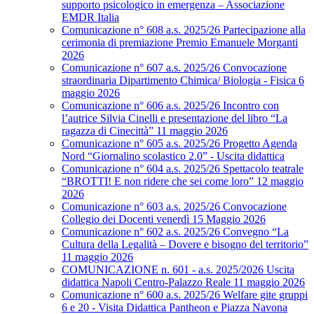
supporto psicologico in emergenza – Associazione
EMDR Italia
Comunicazione n° 608 a.s. 2025/26 Partecipazione alla
cerimonia di premiazione Premio Emanuele Morganti
2026
Comunicazione n° 607 a.s. 2025/26 Convocazione
straordinaria Dipartimento Chimica/ Biologia - Fisica 6
maggio 2026
Comunicazione n° 606 a.s. 2025/26 Incontro con
l’autrice Silvia Cinelli e presentazione del libro “La
ragazza di Cinecittà” 11 maggio 2026
Comunicazione n° 605 a.s. 2025/26 Progetto Agenda
Nord “Giornalino scolastico 2.0” - Uscita didattica
Comunicazione n° 604 a.s. 2025/26 Spettacolo teatrale
“BROTTI! E non ridere che sei come loro” 12 maggio
2026
Comunicazione n° 603 a.s. 2025/26 Convocazione
Collegio dei Docenti venerdì 15 Maggio 2026
Comunicazione n° 602 a.s. 2025/26 Convegno “La
Cultura della Legalità – Dovere e bisogno del territorio”
11 maggio 2026
COMUNICAZIONE n. 601 - a.s. 2025/2026 Uscita
didattica Napoli Centro-Palazzo Reale 11 maggio 2026
Comunicazione n° 600 a.s. 2025/26 Welfare gite gruppi
6 e 20 - Visita Didattica Pantheon e Piazza Navona