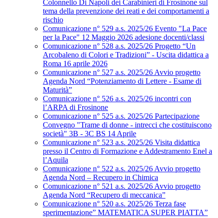
Colonnello Di Napoli dei Carabinieri di Frosinone sul
tema della prevenzione dei reati e dei comportamenti a
rischio
Comunicazione n° 529 a.s. 2025/26 Evento "La Pace
per la Pace" 12 Maggio 2026 adesione docenti/classi
Comunicazione n° 528 a.s. 2025/26 Progetto “Un
Arcobaleno di Colori e Tradizioni” - Uscita didattica a
Roma 16 aprile 2026
Comunicazione n° 527 a.s. 2025/26 Avvio progetto
Agenda Nord “Potenziamento di Lettere - Esame di
Maturità”
Comunicazione n° 526 a.s. 2025/26 incontri con
l’ARPA di Frosinone
Comunicazione n° 525 a.s. 2025/26 Partecipazione
Convegno "Trame di donne - intrecci che costituiscono
società" 3B - 3C BS 14 Aprile
Comunicazione n° 523 a.s. 2025/26 Visita didattica
presso il Centro di Formazione e Addestramento Enel a
l’Aquila
Comunicazione n° 522 a.s. 2025/26 Avvio progetto
Agenda Nord – Recupero in Chimica
Comunicazione n° 521 a.s. 2025/26 Avvio progetto
Agenda Nord “Recupero di meccanica”
Comunicazione n° 520 a.s. 2025/26 Terza fase
sperimentazione” MATEMATICA SUPER PIATTA”