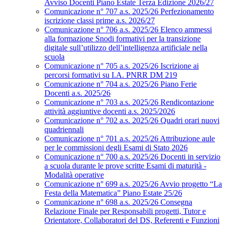
Avviso Docenti Piano Estate Terza Edizione 2026/27
Comunicazione n° 707 a.s. 2025/26 Perfezionamento
iscrizione classi prime a.s. 2026/27
Comunicazione n° 706 a.s. 2025/26 Elenco ammessi
alla formazione Snodi formativi per la transizione
digitale sull’utilizzo dell’intelligenza artificiale nella
scuola
Comunicazione n° 705 a.s. 2025/26 Iscrizione ai
percorsi formativi su I.A. PNRR DM 219
Comunicazione n° 704 a.s. 2025/26 Piano Ferie
Docenti a.s. 2025/26
Comunicazione n° 703 a.s. 2025/26 Rendicontazione
attività aggiuntive docenti a.s. 2025/2026
Comunicazione n° 702 a.s. 2025/26 Quadri orari nuovi
quadriennali
Comunicazione n° 701 a.s. 2025/26 Attribuzione aule
per le commissioni degli Esami di Stato 2026
Comunicazione n° 700 a.s. 2025/26 Docenti in servizio
a scuola durante le prove scritte Esami di maturità -
Modalità operative
Comunicazione n° 699 a.s. 2025/26 Avvio progetto “La
Festa della Matematica” Piano Estate 25/26
Comunicazione n° 698 a.s. 2025/26 Consegna
Relazione Finale per Responsabili progetti, Tutor e
Orientatore, Collaboratori del DS, Referenti e Funzioni