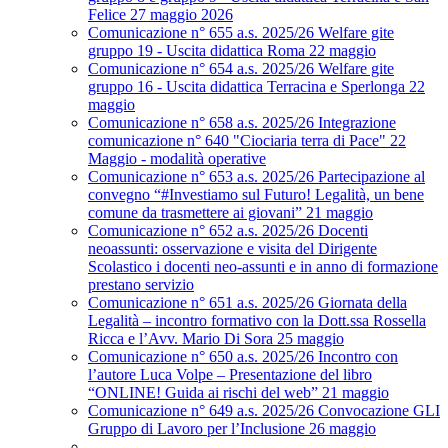
Felice 27 maggio 2026
Comunicazione n° 655 a.s. 2025/26 Welfare gite
gruppo 19 - Uscita didattica Roma 22 maggio
Comunicazione n° 654 a.s. 2025/26 Welfare gite
gruppo 16 - Uscita didattica Terracina e Sperlonga 22
maggio
Comunicazione n° 658 a.s. 2025/26 Integrazione
comunicazione n° 640 "Ciociaria terra di Pace" 22
Maggio - modalità operative
Comunicazione n° 653 a.s. 2025/26 Partecipazione al
convegno “#Investiamo sul Futuro! Legalità, un bene
comune da trasmettere ai giovani” 21 maggio
Comunicazione n° 652 a.s. 2025/26 Docenti
neoassunti: osservazione e visita del Dirigente
Scolastico i docenti neo-assunti e in anno di formazione
prestano servizio
Comunicazione n° 651 a.s. 2025/26 Giornata della
Legalità – incontro formativo con la Dott.ssa Rossella
Ricca e l’Avv. Mario Di Sora 25 maggio
Comunicazione n° 650 a.s. 2025/26 Incontro con
l’autore Luca Volpe – Presentazione del libro
“ONLINE! Guida ai rischi del web” 21 maggio
Comunicazione n° 649 a.s. 2025/26 Convocazione GLI
Gruppo di Lavoro per l’Inclusione 26 maggio