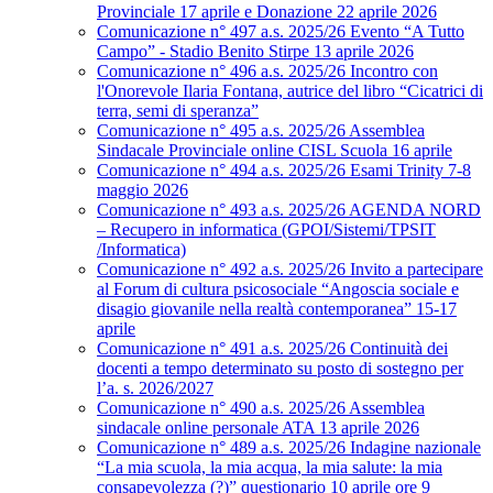
Provinciale 17 aprile e Donazione 22 aprile 2026
Comunicazione n° 497 a.s. 2025/26 Evento “A Tutto
Campo” - Stadio Benito Stirpe 13 aprile 2026
Comunicazione n° 496 a.s. 2025/26 Incontro con
l'Onorevole Ilaria Fontana, autrice del libro “Cicatrici di
terra, semi di speranza”
Comunicazione n° 495 a.s. 2025/26 Assemblea
Sindacale Provinciale online CISL Scuola 16 aprile
Comunicazione n° 494 a.s. 2025/26 Esami Trinity 7-8
maggio 2026
Comunicazione n° 493 a.s. 2025/26 AGENDA NORD
– Recupero in informatica (GPOI/Sistemi/TPSIT
/Informatica)
Comunicazione n° 492 a.s. 2025/26 Invito a partecipare
al Forum di cultura psicosociale “Angoscia sociale e
disagio giovanile nella realtà contemporanea” 15-17
aprile
Comunicazione n° 491 a.s. 2025/26 Continuità dei
docenti a tempo determinato su posto di sostegno per
l’a. s. 2026/2027
Comunicazione n° 490 a.s. 2025/26 Assemblea
sindacale online personale ATA 13 aprile 2026
Comunicazione n° 489 a.s. 2025/26 Indagine nazionale
“La mia scuola, la mia acqua, la mia salute: la mia
consapevolezza (?)” questionario 10 aprile ore 9