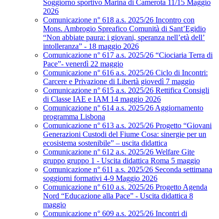
Soggiorno sportivo Marina di Camerota 11/15 Maggio
2026
Comunicazione n° 618 a.s. 2025/26 Incontro con
Mons. Ambrogio Spreafico Comunità di Sant’Egidio
“Non abbiate paura: i giovani, speranza nell’età dell’
intolleranza” - 18 maggio 2026
Comunicazione n° 617 a.s. 2025/26 “Ciociaria Terra di
Pace”- venerdì 22 maggio
Comunicazione n° 616 a.s. 2025/26 Ciclo di Incontri:
Carcere e Privazione di Libertà giovedì 7 maggio
Comunicazione n° 615 a.s. 2025/26 Rettifica Consigli
di Classe IAE e IAM 14 maggio 2026
Comunicazione n° 614 a.s. 2025/26 Aggiornamento
programma Lisbona
Comunicazione n° 613 a.s. 2025/26 Progetto “Giovani
Generazioni Custodi del Fiume Cosa: sinergie per un
ecosistema sostenibile” – uscita didattica
Comunicazione n° 612 a.s. 2025/26 Welfare Gite
gruppo gruppo 1 - Uscita didattica Roma 5 maggio
Comunicazione n° 611 a.s. 2025/26 Seconda settimana
soggiorni formativi 4-9 Maggio 2026
Comunicazione n° 610 a.s. 2025/26 Progetto Agenda
Nord “Educazione alla Pace” - Uscita didattica 8
maggio
Comunicazione n° 609 a.s. 2025/26 Incontri di