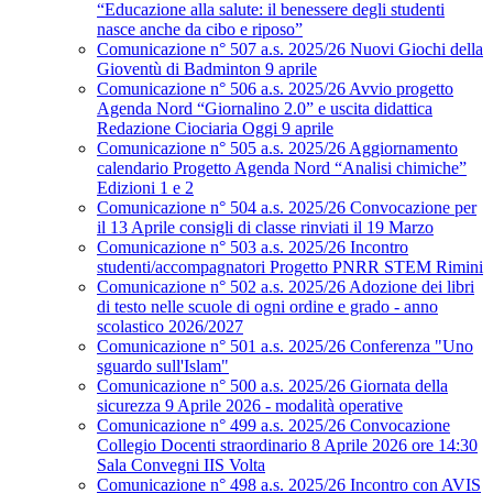
“Educazione alla salute: il benessere degli studenti
nasce anche da cibo e riposo”
Comunicazione n° 507 a.s. 2025/26 Nuovi Giochi della
Gioventù di Badminton 9 aprile
Comunicazione n° 506 a.s. 2025/26 Avvio progetto
Agenda Nord “Giornalino 2.0” e uscita didattica
Redazione Ciociaria Oggi 9 aprile
Comunicazione n° 505 a.s. 2025/26 Aggiornamento
calendario Progetto Agenda Nord “Analisi chimiche”
Edizioni 1 e 2
Comunicazione n° 504 a.s. 2025/26 Convocazione per
il 13 Aprile consigli di classe rinviati il 19 Marzo
Comunicazione n° 503 a.s. 2025/26 Incontro
studenti/accompagnatori Progetto PNRR STEM Rimini
Comunicazione n° 502 a.s. 2025/26 Adozione dei libri
di testo nelle scuole di ogni ordine e grado - anno
scolastico 2026/2027
Comunicazione n° 501 a.s. 2025/26 Conferenza "Uno
sguardo sull'Islam"
Comunicazione n° 500 a.s. 2025/26 Giornata della
sicurezza 9 Aprile 2026 - modalità operative
Comunicazione n° 499 a.s. 2025/26 Convocazione
Collegio Docenti straordinario 8 Aprile 2026 ore 14:30
Sala Convegni IIS Volta
Comunicazione n° 498 a.s. 2025/26 Incontro con AVIS