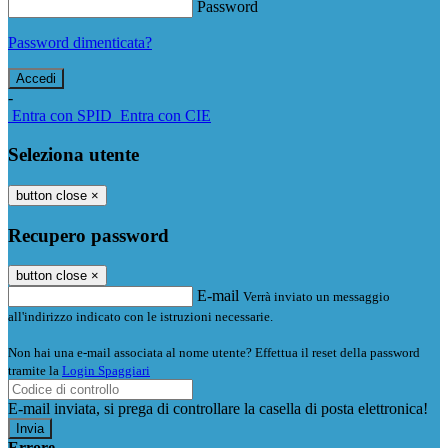
Password
Password dimenticata?
-
Entra con SPID
Entra con CIE
Seleziona utente
button close
×
Recupero password
button close
×
E-mail
Verrà inviato un messaggio
all'indirizzo indicato con le istruzioni necessarie.
Non hai una e-mail associata al nome utente? Effettua il reset della password
tramite la
Login Spaggiari
E-mail inviata, si prega di controllare la casella di posta elettronica!
Errore