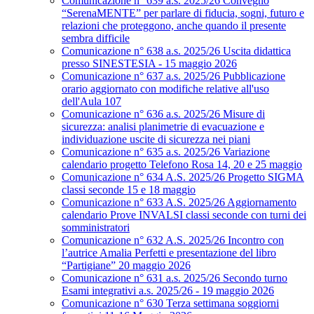
Comunicazione n° 639 a.s. 2025/26 Convegno
“SerenaMENTE” per parlare di fiducia, sogni, futuro e
relazioni che proteggono, anche quando il presente
sembra difficile
Comunicazione n° 638 a.s. 2025/26 Uscita didattica
presso SINESTESIA - 15 maggio 2026
Comunicazione n° 637 a.s. 2025/26 Pubblicazione
orario aggiornato con modifiche relative all'uso
dell'Aula 107
Comunicazione n° 636 a.s. 2025/26 Misure di
sicurezza: analisi planimetrie di evacuazione e
individuazione uscite di sicurezza nei piani
Comunicazione n° 635 a.s. 2025/26 Variazione
calendario progetto Telefono Rosa 14, 20 e 25 maggio
Comunicazione n° 634 A.S. 2025/26 Progetto SIGMA
classi seconde 15 e 18 maggio
Comunicazione n° 633 A.S. 2025/26 Aggiornamento
calendario Prove INVALSI classi seconde con turni dei
somministratori
Comunicazione n° 632 A.S. 2025/26 Incontro con
l’autrice Amalia Perfetti e presentazione del libro
“Partigiane” 20 maggio 2026
Comunicazione n° 631 a.s. 2025/26 Secondo turno
Esami integrativi a.s. 2025/26 - 19 maggio 2026
Comunicazione n° 630 Terza settimana soggiorni