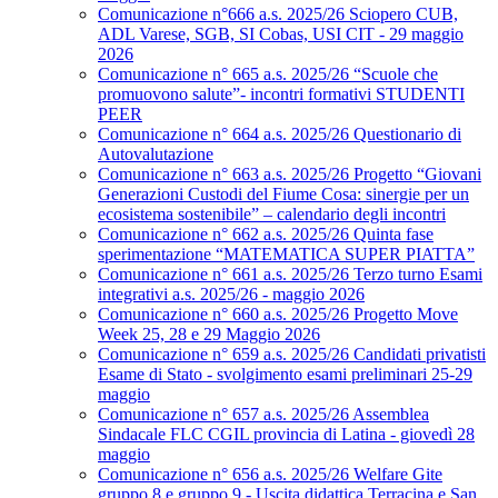
Comunicazione n°666 a.s. 2025/26 Sciopero CUB,
ADL Varese, SGB, SI Cobas, USI CIT - 29 maggio
2026
Comunicazione n° 665 a.s. 2025/26 “Scuole che
promuovono salute”- incontri formativi STUDENTI
PEER
Comunicazione n° 664 a.s. 2025/26 Questionario di
Autovalutazione
Comunicazione n° 663 a.s. 2025/26 Progetto “Giovani
Generazioni Custodi del Fiume Cosa: sinergie per un
ecosistema sostenibile” – calendario degli incontri
Comunicazione n° 662 a.s. 2025/26 Quinta fase
sperimentazione “MATEMATICA SUPER PIATTA”
Comunicazione n° 661 a.s. 2025/26 Terzo turno Esami
integrativi a.s. 2025/26 - maggio 2026
Comunicazione n° 660 a.s. 2025/26 Progetto Move
Week 25, 28 e 29 Maggio 2026
Comunicazione n° 659 a.s. 2025/26 Candidati privatisti
Esame di Stato - svolgimento esami preliminari 25-29
maggio
Comunicazione n° 657 a.s. 2025/26 Assemblea
Sindacale FLC CGIL provincia di Latina - giovedì 28
maggio
Comunicazione n° 656 a.s. 2025/26 Welfare Gite
gruppo 8 e gruppo 9 - Uscita didattica Terracina e San