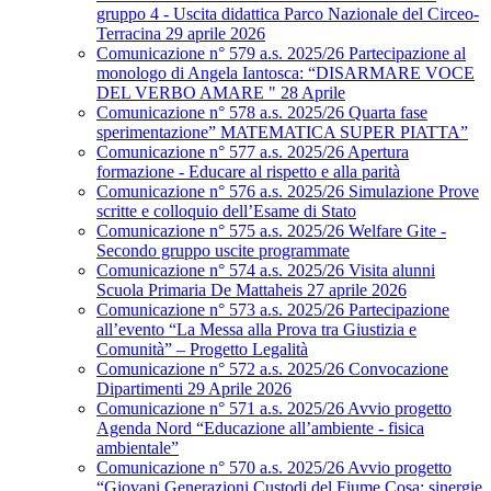
gruppo 4 - Uscita didattica Parco Nazionale del Circeo-
Terracina 29 aprile 2026
Comunicazione n° 579 a.s. 2025/26 Partecipazione al
monologo di Angela Iantosca: “DISARMARE VOCE
DEL VERBO AMARE " 28 Aprile
Comunicazione n° 578 a.s. 2025/26 Quarta fase
sperimentazione” MATEMATICA SUPER PIATTA”
Comunicazione n° 577 a.s. 2025/26 Apertura
formazione - Educare al rispetto e alla parità
Comunicazione n° 576 a.s. 2025/26 Simulazione Prove
scritte e colloquio dell’Esame di Stato
Comunicazione n° 575 a.s. 2025/26 Welfare Gite -
Secondo gruppo uscite programmate
Comunicazione n° 574 a.s. 2025/26 Visita alunni
Scuola Primaria De Mattaheis 27 aprile 2026
Comunicazione n° 573 a.s. 2025/26 Partecipazione
all’evento “La Messa alla Prova tra Giustizia e
Comunità” – Progetto Legalità
Comunicazione n° 572 a.s. 2025/26 Convocazione
Dipartimenti 29 Aprile 2026
Comunicazione n° 571 a.s. 2025/26 Avvio progetto
Agenda Nord “Educazione all’ambiente - fisica
ambientale”
Comunicazione n° 570 a.s. 2025/26 Avvio progetto
“Giovani Generazioni Custodi del Fiume Cosa: sinergie