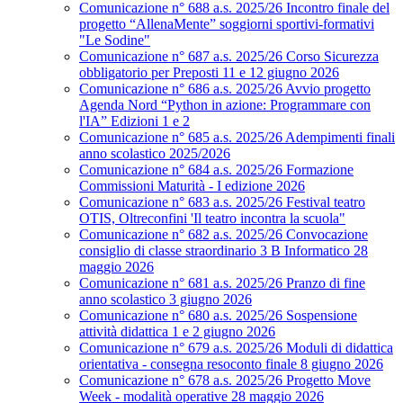
Comunicazione n° 688 a.s. 2025/26 Incontro finale del
progetto “AllenaMente” soggiorni sportivi‑formativi
"Le Sodine"
Comunicazione n° 687 a.s. 2025/26 Corso Sicurezza
obbligatorio per Preposti 11 e 12 giugno 2026
Comunicazione n° 686 a.s. 2025/26 Avvio progetto
Agenda Nord “Python in azione: Programmare con
l'IA” Edizioni 1 e 2
Comunicazione n° 685 a.s. 2025/26 Adempimenti finali
anno scolastico 2025/2026
Comunicazione n° 684 a.s. 2025/26 Formazione
Commissioni Maturità - I edizione 2026
Comunicazione n° 683 a.s. 2025/26 Festival teatro
OTIS, Oltreconfini 'Il teatro incontra la scuola"
Comunicazione n° 682 a.s. 2025/26 Convocazione
consiglio di classe straordinario 3 B Informatico 28
maggio 2026
Comunicazione n° 681 a.s. 2025/26 Pranzo di fine
anno scolastico 3 giugno 2026
Comunicazione n° 680 a.s. 2025/26 Sospensione
attività didattica 1 e 2 giugno 2026
Comunicazione n° 679 a.s. 2025/26 Moduli di didattica
orientativa - consegna resoconto finale 8 giugno 2026
Comunicazione n° 678 a.s. 2025/26 Progetto Move
Week - modalità operative 28 maggio 2026