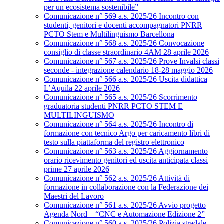
per un ecosistema sostenibile”
Comunicazione n° 569 a.s. 2025/26 Incontro con
studenti, genitori e docenti accompagnatori PNRR
PCTO Stem e Multilinguismo Barcellona
Comunicazione n° 568 a.s. 2025/26 Convocazione
consiglio di classe straordinario 4AM 28 aprile 2026
Comunicazione n° 567 a.s. 2025/26 Prove Invalsi classi
seconde - integrazione calendario 18-28 maggio 2026
Comunicazione n° 566 a.s. 2025/26 Uscita didattica
L’Aquila 22 aprile 2026
Comunicazione n° 565 a.s. 2025/26 Scorrimento
graduatoria studenti PNRR PCTO STEM E
MULTILINGUISMO
Comunicazione n° 564 a.s. 2025/26 Incontro di
formazione con tecnico Argo per caricamento libri di
testo sulla piattaforma del registro elettronico
Comunicazione n° 563 a.s. 2025/26 Aggiornamento
orario ricevimento genitori ed uscita anticipata classi
prime 27 aprile 2026
Comunicazione n° 562 a.s. 2025/26 Attività di
formazione in collaborazione con la Federazione dei
Maestri del Lavoro
Comunicazione n° 561 a.s. 2025/26 Avvio progetto
Agenda Nord – “CNC e Automazione Edizione 2”
Comunicazione n° 560 a.s. 2025/26 Polizia stradale