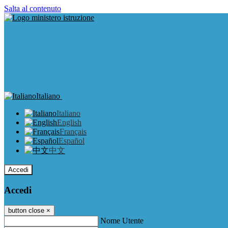
Salta al contenuto
Italiano
Italiano
English
Français
Español
中文
Accedi
Accedi
button close
×
Nome Utente