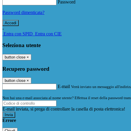
Password
Password dimenticata?
-
Entra con SPID
Entra con CIE
Seleziona utente
button close
×
Recupero password
button close
×
E-mail
Verrà inviato un messaggio all'indirizz
Non hai una e-mail associata al nome utente? Effettua il reset della password tram
E-mail inviata, si prega di controllare la casella di posta elettronica!
Errore
Chiudi