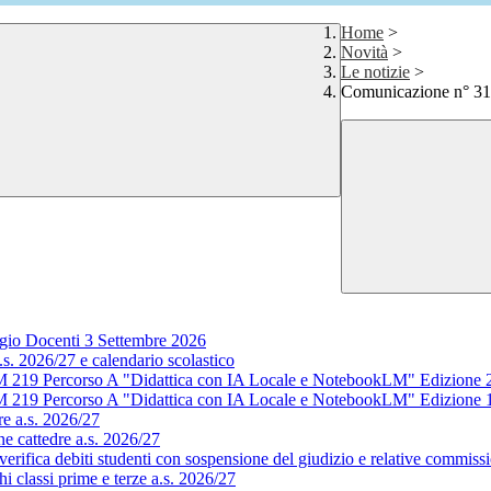
Home
>
Novità
>
Le notizie
>
Comunicazione n° 31
gio Docenti 3 Settembre 2026
s. 2026/27 e calendario scolastico
M 219 Percorso A "Didattica con IA Locale e NotebookLM" Edizione 
M 219 Percorso A "Didattica con IA Locale e NotebookLM" Edizione 
e a.s. 2026/27
e cattedre a.s. 2026/27
rifica debiti studenti con sospensione del giudizio e relative commissi
 classi prime e terze a.s. 2026/27