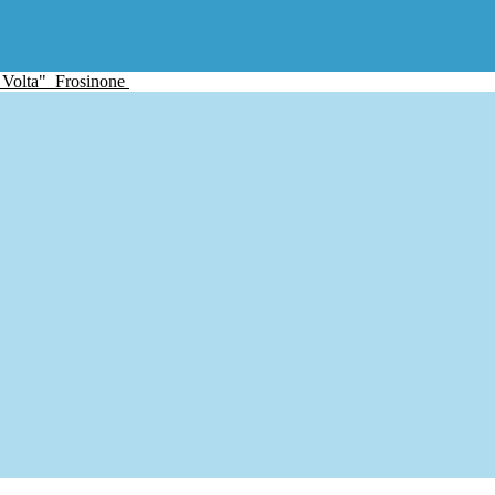
 Volta"
Frosinone