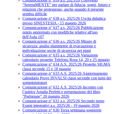
Comunicazione n° 639 a.s. 2025/26 Convegno
“SerenaMENTE” per parlare di fiducia, sogni, futuro e
relazioni che proteggono, anche quando il presente
sembra difficile
Comunicazione n° 638 a.s. 2025/26 Uscita didattica
presso SINESTESIA - 15 maggio 2026
Comunicazione n° 637 a.s. 2025/26 Pubblicazione
orario aggiornato con modifiche relative all'uso
dell'Aula 107
Comunicazione n° 636 a.s. 2025/26 Misure di
sicurezza: analisi planimetrie di evacuazione e
individuazione uscite di sicurezza nei piani
Comunicazione n° 635 a.s. 2025/26 Variazione
calendario progetto Telefono Rosa 14, 20 e 25 maggio
Comunicazione n° 634 A.S. 2025/26 Progetto SIGMA
classi seconde 15 e 18 maggio
Comunicazione n° 633 A.S. 2025/26 Aggiornamento
calendario Prove INVALSI classi seconde con turni dei
somministratori
Comunicazione n° 632 A.S. 2025/26 Incontro con
l’autrice Amalia Perfetti e presentazione del libro
“Partigiane” 20 maggio 2026
Comunicazione n° 631 a.s. 2025/26 Secondo turno
Esami integrativi a.s. 2025/26 - 19 maggio 2026
Comunicazione n° 630 Terza settimana soggiorni