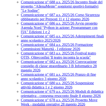
Comunicazione n° 688 a.s. 2025/26 Incontro finale del
progetto “AllenaMente” soggiorni sportivi‑formativi
"Le Sodine"
Comunicazione n° 687 a.s. 2025/26 Corso Sicurezza
obbligatorio per Preposti 11 e 12 giugno 2026
Comunicazione n° 686 a.s. 2025/26 Avvio progetto
Agenda Nord “Python in azione: Programmare con
l'IA” Edizioni 1 e 2
Comunicazione n° 685 a.s. 2025/26 Adempimenti finali
anno scolastico 2025/2026
Comunicazione n° 684 a.s. 2025/26 Formazione
Commissioni Maturità - I edizione 2026
Comunicazione n° 683 a.s. 2025/26 Festival teatro
OTIS, Oltreconfini 'Il teatro incontra la scuola"
Comunicazione n° 682 a.s. 2025/26 Convocazione
consiglio di classe straordinario 3 B Informatico 28
maggio 2026
Comunicazione n° 681 a.s. 2025/26 Pranzo di fine
anno scolastico 3 giugno 2026
Comunicazione n° 680 a.s. 2025/26 Sospensione
attività didattica 1 e 2 giugno 2026
Comunicazione n° 679 a.s. 2025/26 Moduli di didattica
orientativa - consegna resoconto finale 8 giugno 2026
Comunicazione n° 678 a.s. 2025/26 Progetto Move
Week - modalità operative 28 maggio 2026