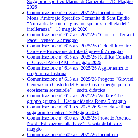
Soggiorno sportivo Marina di Camerota 11/15 Maggio
2026
Comunicazione n° 618 a.s. 2025/26 Incontro con
Mons. Ambrogio Spreafico Comunità di Sant’Egidio
“Non abbiate paura: i giovani, speranza nell’età dell’
intolleranza” - 18 maggio 2026
Comunicazione n° 617 a.s. 2025/26 “Ciociaria Terra di
Pace”- venerdì 22 maggio
Comunicazione n° 616 a.s. 2025/26 Ciclo di Incontri:
Carcere e Privazione di Libertà giovedì 7 maggio
Comunicazione n° 615 a.s. 2025/26 Rettifica Consigli
di Classe IAE e IAM 14 maggio 2026
Comunicazione n° 614 a.s. 2025/26 Aggiornamento
programma Lisbona
Comunicazione n° 613 a.s. 2025/26 Progetto “Giovani
Generazioni Custodi del Fiume Cosa: sinergie per un
ecosistema sostenibile” – uscita didattica
Comunicazione n° 612 a.s. 2025/26 Welfare Gite
gruppo gruppo 1 - Uscita didattica Roma 5 maggio
Comunicazione n° 611 a.s. 2025/26 Seconda settimana
soggiorni formativi 4-9 Maggio 2026
Comunicazione n° 610 a.s. 2025/26 Progetto Agenda
Nord “Educazione alla Pace” - Uscita didattica 8
maggio
Comunicazione n° 609 a.s. 2025/26 Incontri di