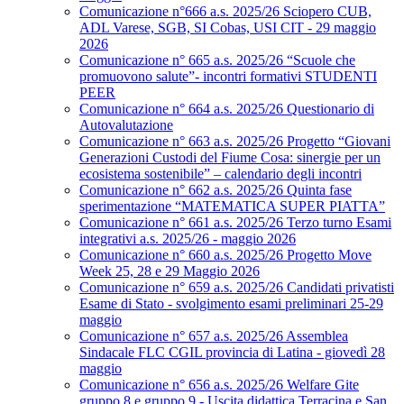
Comunicazione n°666 a.s. 2025/26 Sciopero CUB,
ADL Varese, SGB, SI Cobas, USI CIT - 29 maggio
2026
Comunicazione n° 665 a.s. 2025/26 “Scuole che
promuovono salute”- incontri formativi STUDENTI
PEER
Comunicazione n° 664 a.s. 2025/26 Questionario di
Autovalutazione
Comunicazione n° 663 a.s. 2025/26 Progetto “Giovani
Generazioni Custodi del Fiume Cosa: sinergie per un
ecosistema sostenibile” – calendario degli incontri
Comunicazione n° 662 a.s. 2025/26 Quinta fase
sperimentazione “MATEMATICA SUPER PIATTA”
Comunicazione n° 661 a.s. 2025/26 Terzo turno Esami
integrativi a.s. 2025/26 - maggio 2026
Comunicazione n° 660 a.s. 2025/26 Progetto Move
Week 25, 28 e 29 Maggio 2026
Comunicazione n° 659 a.s. 2025/26 Candidati privatisti
Esame di Stato - svolgimento esami preliminari 25-29
maggio
Comunicazione n° 657 a.s. 2025/26 Assemblea
Sindacale FLC CGIL provincia di Latina - giovedì 28
maggio
Comunicazione n° 656 a.s. 2025/26 Welfare Gite
gruppo 8 e gruppo 9 - Uscita didattica Terracina e San