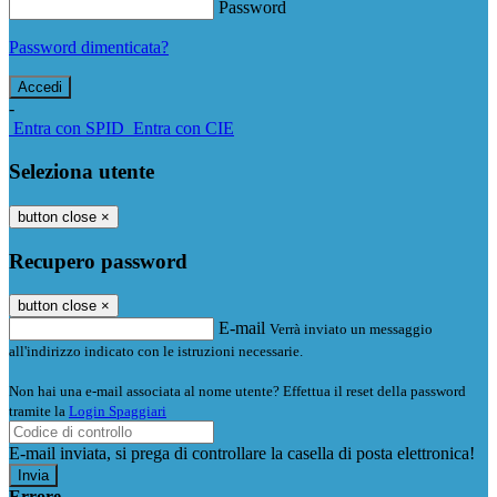
Password
Password dimenticata?
-
Entra con SPID
Entra con CIE
Seleziona utente
button close
×
Recupero password
button close
×
E-mail
Verrà inviato un messaggio
all'indirizzo indicato con le istruzioni necessarie.
Non hai una e-mail associata al nome utente? Effettua il reset della password
tramite la
Login Spaggiari
E-mail inviata, si prega di controllare la casella di posta elettronica!
Errore