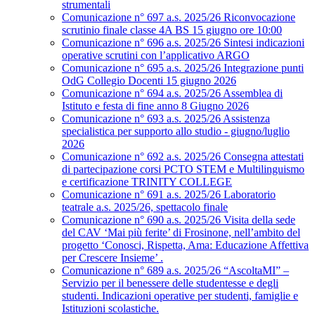
strumentali
Comunicazione n° 697 a.s. 2025/26 Riconvocazione
scrutinio finale classe 4A BS 15 giugno ore 10:00
Comunicazione n° 696 a.s. 2025/26 Sintesi indicazioni
operative scrutini con l’applicativo ARGO
Comunicazione n° 695 a.s. 2025/26 Integrazione punti
OdG Collegio Docenti 15 giugno 2026
Comunicazione n° 694 a.s. 2025/26 Assemblea di
Istituto e festa di fine anno 8 Giugno 2026
Comunicazione n° 693 a.s. 2025/26 Assistenza
specialistica per supporto allo studio - giugno/luglio
2026
Comunicazione n° 692 a.s. 2025/26 Consegna attestati
di partecipazione corsi PCTO STEM e Multilinguismo
e certificazione TRINITY COLLEGE
Comunicazione n° 691 a.s. 2025/26 Laboratorio
teatrale a.s. 2025/26, spettacolo finale
Comunicazione n° 690 a.s. 2025/26 Visita della sede
del CAV ‘Mai più ferite’ di Frosinone, nell’ambito del
progetto ‘Conosci, Rispetta, Ama: Educazione Affettiva
per Crescere Insieme’ .
Comunicazione n° 689 a.s. 2025/26 “AscoltaMI” –
Servizio per il benessere delle studentesse e degli
studenti. Indicazioni operative per studenti, famiglie e
Istituzioni scolastiche.