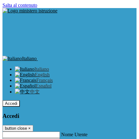
Salta al contenuto
Italiano
Italiano
English
Français
Español
中文
Accedi
Accedi
button close
×
Nome Utente