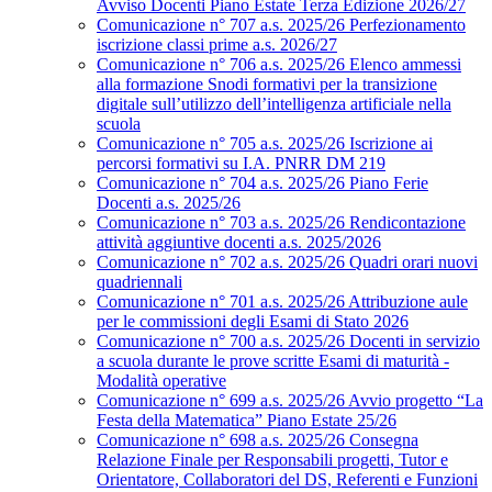
Avviso Docenti Piano Estate Terza Edizione 2026/27
Comunicazione n° 707 a.s. 2025/26 Perfezionamento
iscrizione classi prime a.s. 2026/27
Comunicazione n° 706 a.s. 2025/26 Elenco ammessi
alla formazione Snodi formativi per la transizione
digitale sull’utilizzo dell’intelligenza artificiale nella
scuola
Comunicazione n° 705 a.s. 2025/26 Iscrizione ai
percorsi formativi su I.A. PNRR DM 219
Comunicazione n° 704 a.s. 2025/26 Piano Ferie
Docenti a.s. 2025/26
Comunicazione n° 703 a.s. 2025/26 Rendicontazione
attività aggiuntive docenti a.s. 2025/2026
Comunicazione n° 702 a.s. 2025/26 Quadri orari nuovi
quadriennali
Comunicazione n° 701 a.s. 2025/26 Attribuzione aule
per le commissioni degli Esami di Stato 2026
Comunicazione n° 700 a.s. 2025/26 Docenti in servizio
a scuola durante le prove scritte Esami di maturità -
Modalità operative
Comunicazione n° 699 a.s. 2025/26 Avvio progetto “La
Festa della Matematica” Piano Estate 25/26
Comunicazione n° 698 a.s. 2025/26 Consegna
Relazione Finale per Responsabili progetti, Tutor e
Orientatore, Collaboratori del DS, Referenti e Funzioni