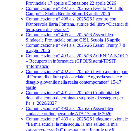
Provinciale 17 aprile e Donazione 22 aprile 2026
Comunicazione n° 497 a.s. 2025/26 Evento “A Tutto
Campo” - Stadio Benito Stirpe 13 aprile 2026
Comunicazione n° 496 a.s. 2025/26 Incontro con
l'Onorevole Ilaria Fontana, autrice del libro “Cicatrici di
terra, semi di speranza”
Comunicazione n° 495 a.s. 2025/26 Assemblea
Sindacale Provinciale online CISL Scuola 16 aprile
Comunicazione n° 494 a.s. 2025/26 Esami Trinity 7-8
maggio 2026
Comunicazione n° 493 a.s. 2025/26 AGENDA NORD
– Recupero in informatica (GPOI/Sistemi/TPSIT
/Informatica)
Comunicazione n° 492 a.s. 2025/26 Invito a partecipare
al Forum di cultura psicosociale “Angoscia sociale e
disagio giovanile nella realtà contemporanea” 15-17
aprile
Comunicazione n° 491 a.s. 2025/26 Continuità dei
docenti a tempo determinato su posto di sostegno per
l’a. s. 2026/2027
Comunicazione n° 490 a.s. 2025/26 Assemblea
sindacale online personale ATA 13 aprile 2026
Comunicazione n° 489 a.s. 2025/26 Indagine nazionale
“La mia scuola, la mia acqua, la mia salute: la mia
consapevolezza (?)” questionario 10 aprile ore 9