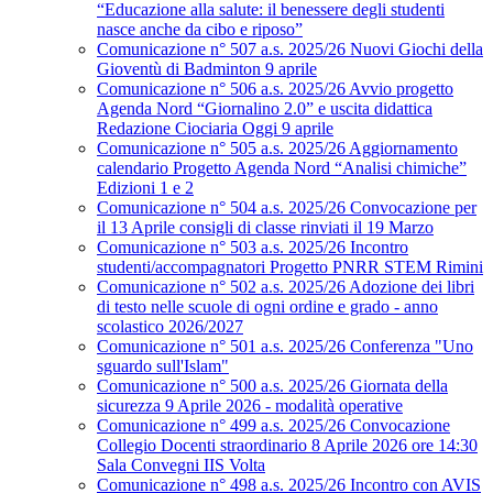
“Educazione alla salute: il benessere degli studenti
nasce anche da cibo e riposo”
Comunicazione n° 507 a.s. 2025/26 Nuovi Giochi della
Gioventù di Badminton 9 aprile
Comunicazione n° 506 a.s. 2025/26 Avvio progetto
Agenda Nord “Giornalino 2.0” e uscita didattica
Redazione Ciociaria Oggi 9 aprile
Comunicazione n° 505 a.s. 2025/26 Aggiornamento
calendario Progetto Agenda Nord “Analisi chimiche”
Edizioni 1 e 2
Comunicazione n° 504 a.s. 2025/26 Convocazione per
il 13 Aprile consigli di classe rinviati il 19 Marzo
Comunicazione n° 503 a.s. 2025/26 Incontro
studenti/accompagnatori Progetto PNRR STEM Rimini
Comunicazione n° 502 a.s. 2025/26 Adozione dei libri
di testo nelle scuole di ogni ordine e grado - anno
scolastico 2026/2027
Comunicazione n° 501 a.s. 2025/26 Conferenza "Uno
sguardo sull'Islam"
Comunicazione n° 500 a.s. 2025/26 Giornata della
sicurezza 9 Aprile 2026 - modalità operative
Comunicazione n° 499 a.s. 2025/26 Convocazione
Collegio Docenti straordinario 8 Aprile 2026 ore 14:30
Sala Convegni IIS Volta
Comunicazione n° 498 a.s. 2025/26 Incontro con AVIS