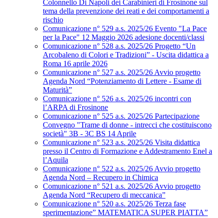
Colonnello Di Napoli dei Carabinieri di Frosinone sul
tema della prevenzione dei reati e dei comportamenti a
rischio
Comunicazione n° 529 a.s. 2025/26 Evento "La Pace
per la Pace" 12 Maggio 2026 adesione docenti/classi
Comunicazione n° 528 a.s. 2025/26 Progetto “Un
Arcobaleno di Colori e Tradizioni” - Uscita didattica a
Roma 16 aprile 2026
Comunicazione n° 527 a.s. 2025/26 Avvio progetto
Agenda Nord “Potenziamento di Lettere - Esame di
Maturità”
Comunicazione n° 526 a.s. 2025/26 incontri con
l’ARPA di Frosinone
Comunicazione n° 525 a.s. 2025/26 Partecipazione
Convegno "Trame di donne - intrecci che costituiscono
società" 3B - 3C BS 14 Aprile
Comunicazione n° 523 a.s. 2025/26 Visita didattica
presso il Centro di Formazione e Addestramento Enel a
l’Aquila
Comunicazione n° 522 a.s. 2025/26 Avvio progetto
Agenda Nord – Recupero in Chimica
Comunicazione n° 521 a.s. 2025/26 Avvio progetto
Agenda Nord “Recupero di meccanica”
Comunicazione n° 520 a.s. 2025/26 Terza fase
sperimentazione” MATEMATICA SUPER PIATTA”