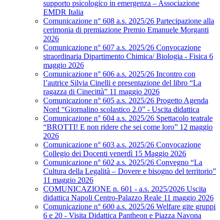
supporto psicologico in emergenza – Associazione
EMDR Italia
Comunicazione n° 608 a.s. 2025/26 Partecipazione alla
cerimonia di premiazione Premio Emanuele Morganti
2026
Comunicazione n° 607 a.s. 2025/26 Convocazione
straordinaria Dipartimento Chimica/ Biologia - Fisica 6
maggio 2026
Comunicazione n° 606 a.s. 2025/26 Incontro con
l’autrice Silvia Cinelli e presentazione del libro “La
ragazza di Cinecittà” 11 maggio 2026
Comunicazione n° 605 a.s. 2025/26 Progetto Agenda
Nord “Giornalino scolastico 2.0” - Uscita didattica
Comunicazione n° 604 a.s. 2025/26 Spettacolo teatrale
“BROTTI! E non ridere che sei come loro” 12 maggio
2026
Comunicazione n° 603 a.s. 2025/26 Convocazione
Collegio dei Docenti venerdì 15 Maggio 2026
Comunicazione n° 602 a.s. 2025/26 Convegno “La
Cultura della Legalità – Dovere e bisogno del territorio”
11 maggio 2026
COMUNICAZIONE n. 601 - a.s. 2025/2026 Uscita
didattica Napoli Centro-Palazzo Reale 11 maggio 2026
Comunicazione n° 600 a.s. 2025/26 Welfare gite gruppi
6 e 20 - Visita Didattica Pantheon e Piazza Navona