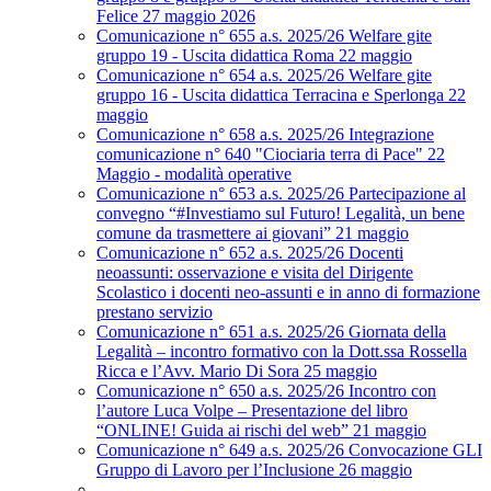
Felice 27 maggio 2026
Comunicazione n° 655 a.s. 2025/26 Welfare gite
gruppo 19 - Uscita didattica Roma 22 maggio
Comunicazione n° 654 a.s. 2025/26 Welfare gite
gruppo 16 - Uscita didattica Terracina e Sperlonga 22
maggio
Comunicazione n° 658 a.s. 2025/26 Integrazione
comunicazione n° 640 "Ciociaria terra di Pace" 22
Maggio - modalità operative
Comunicazione n° 653 a.s. 2025/26 Partecipazione al
convegno “#Investiamo sul Futuro! Legalità, un bene
comune da trasmettere ai giovani” 21 maggio
Comunicazione n° 652 a.s. 2025/26 Docenti
neoassunti: osservazione e visita del Dirigente
Scolastico i docenti neo-assunti e in anno di formazione
prestano servizio
Comunicazione n° 651 a.s. 2025/26 Giornata della
Legalità – incontro formativo con la Dott.ssa Rossella
Ricca e l’Avv. Mario Di Sora 25 maggio
Comunicazione n° 650 a.s. 2025/26 Incontro con
l’autore Luca Volpe – Presentazione del libro
“ONLINE! Guida ai rischi del web” 21 maggio
Comunicazione n° 649 a.s. 2025/26 Convocazione GLI
Gruppo di Lavoro per l’Inclusione 26 maggio