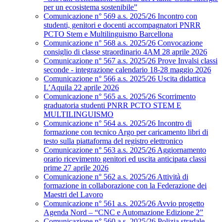
per un ecosistema sostenibile”
Comunicazione n° 569 a.s. 2025/26 Incontro con
studenti, genitori e docenti accompagnatori PNRR
PCTO Stem e Multilinguismo Barcellona
Comunicazione n° 568 a.s. 2025/26 Convocazione
consiglio di classe straordinario 4AM 28 aprile 2026
Comunicazione n° 567 a.s. 2025/26 Prove Invalsi classi
seconde - integrazione calendario 18-28 maggio 2026
Comunicazione n° 566 a.s. 2025/26 Uscita didattica
L’Aquila 22 aprile 2026
Comunicazione n° 565 a.s. 2025/26 Scorrimento
graduatoria studenti PNRR PCTO STEM E
MULTILINGUISMO
Comunicazione n° 564 a.s. 2025/26 Incontro di
formazione con tecnico Argo per caricamento libri di
testo sulla piattaforma del registro elettronico
Comunicazione n° 563 a.s. 2025/26 Aggiornamento
orario ricevimento genitori ed uscita anticipata classi
prime 27 aprile 2026
Comunicazione n° 562 a.s. 2025/26 Attività di
formazione in collaborazione con la Federazione dei
Maestri del Lavoro
Comunicazione n° 561 a.s. 2025/26 Avvio progetto
Agenda Nord – “CNC e Automazione Edizione 2”
Comunicazione n° 560 a.s. 2025/26 Polizia stradale