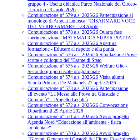
gruppo 4 - Uscita didattica Parco Nazionale del Circeo-
Terracina 29 aprile 2026
Comunicazione n° 579 a.s. 2025/26 Partecipazione al
monologo di Angela Iantosca: “DISARMARE VOCE
DEL VERBO AMARE " 28 Aprile
Comunicazione n° 578 a.s. 2025/26 Quarta fase
sperimentazione” MATEMATICA SUPER PIATTA”
Comunicazione n° 577 a.s. 2025/26 Apertura
formazione - Educare al rispetto e alla parità
Comunicazione n° 576 a.s. 2025/26 Simulazione Prove
scritte e colloquio dell’Esame di Stato
Comunicazione n° 575 a.s. 2025/26 Welfare Gite -
Secondo gruppo uscite programmate
Comunicazione n° 574 a.s. 2025/26 Visita alunni
Scuola Primaria De Mattaheis 27 aprile 2026
Comunicazione n° 573 a.s. 2025/26 Partecipazione
all’evento “La Messa alla Prova tra Giustizia e
Comunità” – Progetto Legalità
Comunicazione n° 572 a.s. 2025/26 Convocazione
Dipartimenti 29 Aprile 2026
Comunicazione n° 571 a.s. 2025/26 Avvio progetto
Agenda Nord “Educazione all’ambiente - fisica
ambientale”
Comunicazione n° 570 a.s. 2025/26 Avvio progetto
“Giovani Generazioni Custodi del Fiume Cosa: sinergie