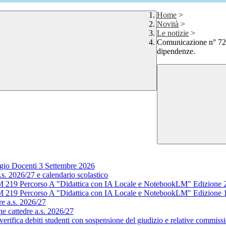
Home
>
Novità
>
Le notizie
>
Comunicazione n° 721
dipendenze.
gio Docenti 3 Settembre 2026
s. 2026/27 e calendario scolastico
M 219 Percorso A "Didattica con IA Locale e NotebookLM" Edizione 
M 219 Percorso A "Didattica con IA Locale e NotebookLM" Edizione 
e a.s. 2026/27
e cattedre a.s. 2026/27
rifica debiti studenti con sospensione del giudizio e relative commissi