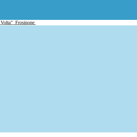
 Volta"
Frosinone