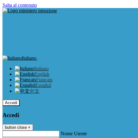
Salta al contenuto
Italiano
Italiano
English
Français
Español
中文
Accedi
Accedi
button close
×
Nome Utente