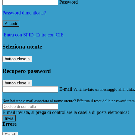
Password
Password dimenticata?
-
Entra con SPID
Entra con CIE
Seleziona utente
button close
×
Recupero password
button close
×
E-mail
Verrà inviato un messaggio all'indirizz
Non hai una e-mail associata al nome utente? Effettua il reset della password tram
E-mail inviata, si prega di controllare la casella di posta elettronica!
Errore
Chiudi