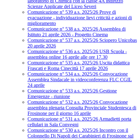
laboratorio di Chimica con la classe 4A indirizzo
Scienze Applicate del Liceo Severi
Comunicazione n° 539 a.s. 2025/26 Prove di
evacuazione - individuazione lievi criticità e azioni di
miglioramento
Comunicazione n° 538 a.s. 2025/26 Assemblea di
Istituto 21 aprile 2026 - Progetto Cinema
Comunicazione n° 537 a.s. 2025/26 Sciopero Unicobas
20 aprile 2026
Comunicazione n° 536 a.s. 2025/26 USB Scuola -
assemblea online 16 aprile alle ore 17.30
Comunicazione n° 535 a.s. 2025/26 Uscita didattica
Frascati e Roma Cinecittà 17 aprile 2026
Comunicazione n° 534 a.s. 2025/26 Convocazione
Assemblea Sindacale in videoconferenza FLC CGIL
24 aprile
Comunicazione n° 533 a.s. 2025/26 Gestione
Emergenze - riunione
Comunicazione n° 532 a.s. 2025/26 Convocazione
assemblea plenaria Consulta Provinciale Studentesca di
Frosinone per il giorno 16 aprile
Comunicazione n° 531 a.s. 2025/26 Armadietti porta
cellulari in Sala Convegni
Comunicazione n° 530 a.s. 2025/26 Incontro con il
Colonnello Di Napoli dei Carabinieri di Frosinone sul