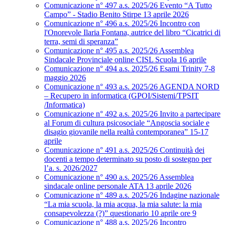
Comunicazione n° 497 a.s. 2025/26 Evento “A Tutto
Campo” - Stadio Benito Stirpe 13 aprile 2026
Comunicazione n° 496 a.s. 2025/26 Incontro con
l'Onorevole Ilaria Fontana, autrice del libro “Cicatrici di
terra, semi di speranza”
Comunicazione n° 495 a.s. 2025/26 Assemblea
Sindacale Provinciale online CISL Scuola 16 aprile
Comunicazione n° 494 a.s. 2025/26 Esami Trinity 7-8
maggio 2026
Comunicazione n° 493 a.s. 2025/26 AGENDA NORD
– Recupero in informatica (GPOI/Sistemi/TPSIT
/Informatica)
Comunicazione n° 492 a.s. 2025/26 Invito a partecipare
al Forum di cultura psicosociale “Angoscia sociale e
disagio giovanile nella realtà contemporanea” 15-17
aprile
Comunicazione n° 491 a.s. 2025/26 Continuità dei
docenti a tempo determinato su posto di sostegno per
l’a. s. 2026/2027
Comunicazione n° 490 a.s. 2025/26 Assemblea
sindacale online personale ATA 13 aprile 2026
Comunicazione n° 489 a.s. 2025/26 Indagine nazionale
“La mia scuola, la mia acqua, la mia salute: la mia
consapevolezza (?)” questionario 10 aprile ore 9
Comunicazione n° 488 a.s. 2025/26 Incontro