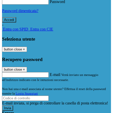
Password
Password dimenticata?
-
Entra con SPID
Entra con CIE
Seleziona utente
button close
×
Recupero password
button close
×
E-mail
Verrà inviato un messaggio
all'indirizzo indicato con le istruzioni necessarie.
Non hai una e-mail associata al nome utente? Effettua il reset della password
tramite la
Login Spaggiari
E-mail inviata, si prega di controllare la casella di posta elettronica!
Errore