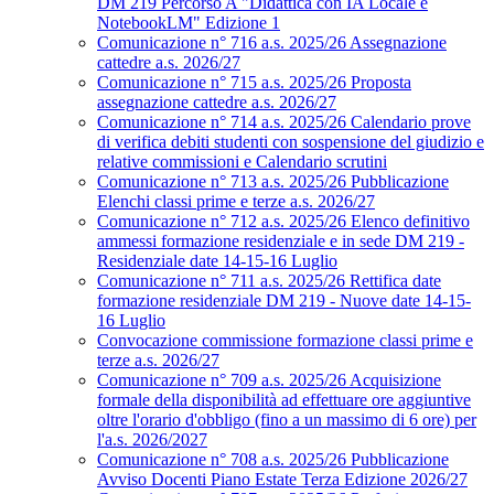
DM 219 Percorso A "Didattica con IA Locale e
NotebookLM" Edizione 1
Comunicazione n° 716 a.s. 2025/26 Assegnazione
cattedre a.s. 2026/27
Comunicazione n° 715 a.s. 2025/26 Proposta
assegnazione cattedre a.s. 2026/27
Comunicazione n° 714 a.s. 2025/26 Calendario prove
di verifica debiti studenti con sospensione del giudizio e
relative commissioni e Calendario scrutini
Comunicazione n° 713 a.s. 2025/26 Pubblicazione
Elenchi classi prime e terze a.s. 2026/27
Comunicazione n° 712 a.s. 2025/26 Elenco definitivo
ammessi formazione residenziale e in sede DM 219 -
Residenziale date 14-15-16 Luglio
Comunicazione n° 711 a.s. 2025/26 Rettifica date
formazione residenziale DM 219 - Nuove date 14-15-
16 Luglio
Convocazione commissione formazione classi prime e
terze a.s. 2026/27
Comunicazione n° 709 a.s. 2025/26 Acquisizione
formale della disponibilità ad effettuare ore aggiuntive
oltre l'orario d'obbligo (fino a un massimo di 6 ore) per
l'a.s. 2026/2027
Comunicazione n° 708 a.s. 2025/26 Pubblicazione
Avviso Docenti Piano Estate Terza Edizione 2026/27