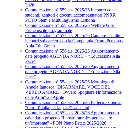
2026
Comunicazione n° 559 a.s. 2025/26 Incontro con
studenti, genitori e docenti accompagnatori PNRR
PCTO Stem e Multilinguismo Lisbona
Comunicazione n° 558 a.s. 2025/26 Welfare Gite -
Prime uscite programmate
Comunicazione n° 557 a.s. 2025/26 Cantiere Pasolini -
incontri sul carcere con la Compagnia Errare Persona -
Aula Edu Green
Comunicazione n° 556 a.s. 2025/26 Aggiornamento
date progetto AGENDA NORD – “Educazione Alla
Pace”
Comunicazione n° 555 a.s. 2025/26 Aggiornamento
date progetto AGENDA NORD – “Educazione Alla
Pace”
Comunicazione n° 554 a.s. 2025/26 Monologo di
Angela Iantosca "DISARMARE. VOCE DEL
VERBO AMARE - Ovvero Spogliare l'Informazione
delle Armi" 28 Aprile
Comunicazione n° 553 a.s. 2025/26 Partecipazione al
“Giro d’Italia per la pace”- adesioni
Comunicazione n° 552 a.s. 2025/26 Aggiornamento
calendario progetto “I nostri murales per lasciare
un’impronta” - PON Piano Estate 2025/2026