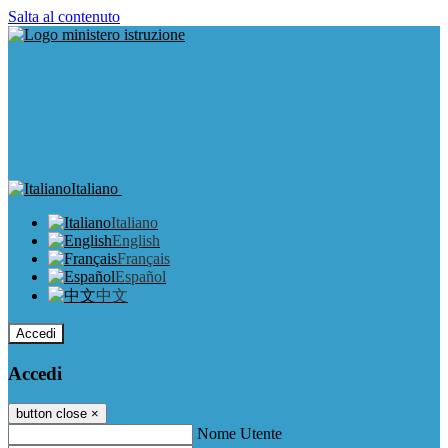
Salta al contenuto
Italiano
Italiano
English
Français
Español
中文
Accedi
Accedi
button close
×
Nome Utente