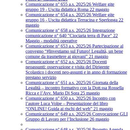
Comunicazione n° 655 a.s. 2025/26 Welfare gite
gruppo 19 - Uscita didattica Roma 22 maggio
Comunicazione n° 654 a.s. 2025/26 Welfare gite
gruppo 16 - Uscita didattica Terracina e Sperlonga 22
maggio
Comunicazione n° 658 a.s. 2025/26 Integrazione
comunicazione n° 640 "Ciociaria terra di Pace" 22
Maggio - modalità operative
Comunicazione n° 653 a.s. 2025/26 Partecipazione al
convegno “#Investiamo sul Futuro! Legalità, un bene
comune da trasmettere ai giovani” 21 maggio
Comunicazione n° 652 a.s. 2025/26 Docenti
neoassunti: osservazione e visita del Dirigente
Scolastico i docenti neo-assunti e in anno di formazione
prestano servizio
Comunicazione n° 651 a.s. 2025/26 Giornata della
Legalità – incontro formativo con la Dott.ssa Rossella
Ricca e l’Avv. Mario Di Sora 25 maggio
Comunicazione n° 650 a.s. 2025/26 Incontro con
l’autore Luca Volpe – Presentazione del libro
“ONLINE! Guida ai rischi del web” 21 maggio
Comunicazione n° 649 a.s. 2025/26 Convocazione GLI
Gruppo di Lavoro per l’Inclusione 26 maggio
Comunicazione n° 648 a.s. 2025/26 Progetto Agenda