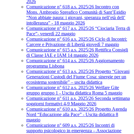
2026
Comunicazione n° 618 a.s. 2025/26 Incontro con
Mons. Ambrogio Spreafico Comunità di Sant’Egidio
“Non abbiate paura: i giovani, speranza nell’età dell’
intolleranza” - 18 maggio 2026
Comunicazione n° 617 a.s. 2025/26 “Ciociaria Terra di
Pace”- venerdì 22 maggio
Comunicazione n° 616 a.s. 2025/26 Ciclo di Incontri:
Carcere e Privazione di Libertà giovedì 7 maggio
Comunicazione n° 615 a.s. 2025/26 Rettifica Consigli
di Classe IAE e IAM 14 maggio 2026
Comunicazione n° 614 a.s. 2025/26 Aggiornamento
programma Lisbona
Comunicazione n° 613 a.s. 2025/26 Progetto “Giovani
Generazioni Custodi del Fiume Cosa: sinergie per un
ecosistema sostenibile” – uscita didattica
Comunicazione n° 612 a.s. 2025/26 Welfare Gite
gruppo gruppo 1 - Uscita didattica Roma 5 maggio
Comunicazione n° 611 a.s. 2025/26 Seconda settimana
soggiorni formativi 4-9 Maggio 2026
Comunicazione n° 610 a.s. 2025/26 Progetto Agenda
Nord “Educazione alla Pace” - Uscita didattica 8
maggio
Comunicazione n° 609 a.s. 2025/26 Incontri di
supporto psicologico in emergenza – Associazione