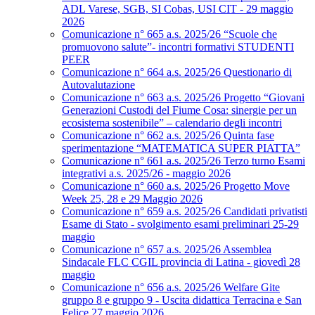
ADL Varese, SGB, SI Cobas, USI CIT - 29 maggio
2026
Comunicazione n° 665 a.s. 2025/26 “Scuole che
promuovono salute”- incontri formativi STUDENTI
PEER
Comunicazione n° 664 a.s. 2025/26 Questionario di
Autovalutazione
Comunicazione n° 663 a.s. 2025/26 Progetto “Giovani
Generazioni Custodi del Fiume Cosa: sinergie per un
ecosistema sostenibile” – calendario degli incontri
Comunicazione n° 662 a.s. 2025/26 Quinta fase
sperimentazione “MATEMATICA SUPER PIATTA”
Comunicazione n° 661 a.s. 2025/26 Terzo turno Esami
integrativi a.s. 2025/26 - maggio 2026
Comunicazione n° 660 a.s. 2025/26 Progetto Move
Week 25, 28 e 29 Maggio 2026
Comunicazione n° 659 a.s. 2025/26 Candidati privatisti
Esame di Stato - svolgimento esami preliminari 25-29
maggio
Comunicazione n° 657 a.s. 2025/26 Assemblea
Sindacale FLC CGIL provincia di Latina - giovedì 28
maggio
Comunicazione n° 656 a.s. 2025/26 Welfare Gite
gruppo 8 e gruppo 9 - Uscita didattica Terracina e San
Felice 27 maggio 2026