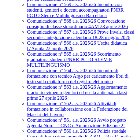
Comunicazione n° 569 a.s. 2025/26 Incontro con
studenti, genitori e docenti accompagnatori PNRR
PCTO Stem e Multilinguismo Barcellona
Comunicazione n° 568 a.s. 2025/26 Convocazione
consiglio di classe straordinario 4AM 28 aprile 2026
Comunicazione n° 567 a.s. 2025/26 Prove Invalsi classi
seconde - integrazione calendario 18-28 maggio 2026
Comunicazione n° 566 a.s. 2025/26 Uscita didattica
L’Aquila 22 aprile 2026
Comunicazione n° 565 a.s. 2025/26 Scorrimento
graduatoria studenti PNRR PCTO STEM E
MULTILINGUISMO
Comunicazione n° 564 a.s. 2025/26 Incontro di
formazione con tecnico Argo per caricamento libri di
testo sulla piattaforma del registro elettronico
Comunicazione n° 563 a.s. 2025/26 Aggiornamento
orario ricevimento genitori ed uscita anticipata classi
prime 27 aprile 2026
Comunicazione n° 562 a.s. 2025/26 Attività di
formazione in collaborazione con la Federazione dei
Maestri del Lavoro
Comunicazione n° 561 a.s. 2025/26 Avvio progetto
Agenda Nord – “CNC e Automazione Edizione 2”
Comunicazione n° 560 a.s. 2025/26 Polizia stradale
Corso di formazione progetto ICARO - 23 e 24 aprile