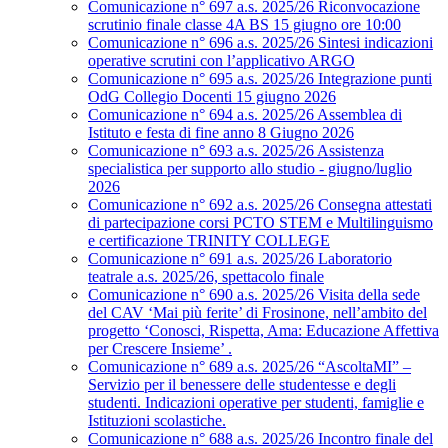
Comunicazione n° 697 a.s. 2025/26 Riconvocazione
scrutinio finale classe 4A BS 15 giugno ore 10:00
Comunicazione n° 696 a.s. 2025/26 Sintesi indicazioni
operative scrutini con l’applicativo ARGO
Comunicazione n° 695 a.s. 2025/26 Integrazione punti
OdG Collegio Docenti 15 giugno 2026
Comunicazione n° 694 a.s. 2025/26 Assemblea di
Istituto e festa di fine anno 8 Giugno 2026
Comunicazione n° 693 a.s. 2025/26 Assistenza
specialistica per supporto allo studio - giugno/luglio
2026
Comunicazione n° 692 a.s. 2025/26 Consegna attestati
di partecipazione corsi PCTO STEM e Multilinguismo
e certificazione TRINITY COLLEGE
Comunicazione n° 691 a.s. 2025/26 Laboratorio
teatrale a.s. 2025/26, spettacolo finale
Comunicazione n° 690 a.s. 2025/26 Visita della sede
del CAV ‘Mai più ferite’ di Frosinone, nell’ambito del
progetto ‘Conosci, Rispetta, Ama: Educazione Affettiva
per Crescere Insieme’ .
Comunicazione n° 689 a.s. 2025/26 “AscoltaMI” –
Servizio per il benessere delle studentesse e degli
studenti. Indicazioni operative per studenti, famiglie e
Istituzioni scolastiche.
Comunicazione n° 688 a.s. 2025/26 Incontro finale del