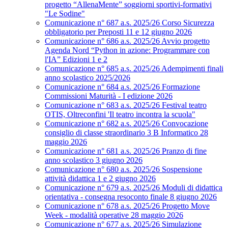
progetto “AllenaMente” soggiorni sportivi‑formativi
"Le Sodine"
Comunicazione n° 687 a.s. 2025/26 Corso Sicurezza
obbligatorio per Preposti 11 e 12 giugno 2026
Comunicazione n° 686 a.s. 2025/26 Avvio progetto
Agenda Nord “Python in azione: Programmare con
l'IA” Edizioni 1 e 2
Comunicazione n° 685 a.s. 2025/26 Adempimenti finali
anno scolastico 2025/2026
Comunicazione n° 684 a.s. 2025/26 Formazione
Commissioni Maturità - I edizione 2026
Comunicazione n° 683 a.s. 2025/26 Festival teatro
OTIS, Oltreconfini 'Il teatro incontra la scuola"
Comunicazione n° 682 a.s. 2025/26 Convocazione
consiglio di classe straordinario 3 B Informatico 28
maggio 2026
Comunicazione n° 681 a.s. 2025/26 Pranzo di fine
anno scolastico 3 giugno 2026
Comunicazione n° 680 a.s. 2025/26 Sospensione
attività didattica 1 e 2 giugno 2026
Comunicazione n° 679 a.s. 2025/26 Moduli di didattica
orientativa - consegna resoconto finale 8 giugno 2026
Comunicazione n° 678 a.s. 2025/26 Progetto Move
Week - modalità operative 28 maggio 2026
Comunicazione n° 677 a.s. 2025/26 Simulazione