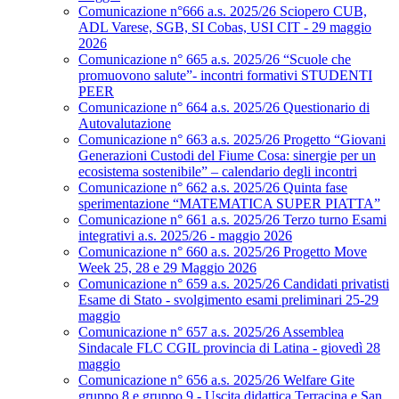
Comunicazione n°666 a.s. 2025/26 Sciopero CUB,
ADL Varese, SGB, SI Cobas, USI CIT - 29 maggio
2026
Comunicazione n° 665 a.s. 2025/26 “Scuole che
promuovono salute”- incontri formativi STUDENTI
PEER
Comunicazione n° 664 a.s. 2025/26 Questionario di
Autovalutazione
Comunicazione n° 663 a.s. 2025/26 Progetto “Giovani
Generazioni Custodi del Fiume Cosa: sinergie per un
ecosistema sostenibile” – calendario degli incontri
Comunicazione n° 662 a.s. 2025/26 Quinta fase
sperimentazione “MATEMATICA SUPER PIATTA”
Comunicazione n° 661 a.s. 2025/26 Terzo turno Esami
integrativi a.s. 2025/26 - maggio 2026
Comunicazione n° 660 a.s. 2025/26 Progetto Move
Week 25, 28 e 29 Maggio 2026
Comunicazione n° 659 a.s. 2025/26 Candidati privatisti
Esame di Stato - svolgimento esami preliminari 25-29
maggio
Comunicazione n° 657 a.s. 2025/26 Assemblea
Sindacale FLC CGIL provincia di Latina - giovedì 28
maggio
Comunicazione n° 656 a.s. 2025/26 Welfare Gite
gruppo 8 e gruppo 9 - Uscita didattica Terracina e San