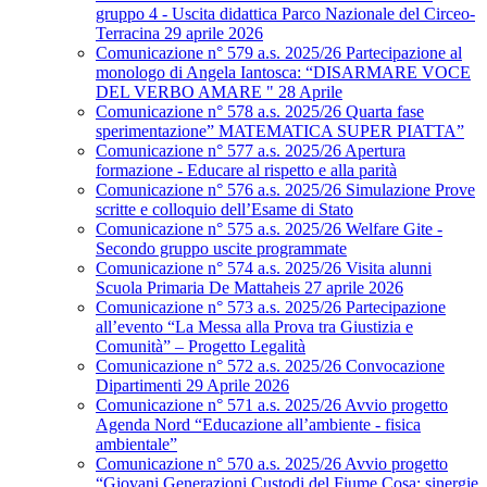
gruppo 4 - Uscita didattica Parco Nazionale del Circeo-
Terracina 29 aprile 2026
Comunicazione n° 579 a.s. 2025/26 Partecipazione al
monologo di Angela Iantosca: “DISARMARE VOCE
DEL VERBO AMARE " 28 Aprile
Comunicazione n° 578 a.s. 2025/26 Quarta fase
sperimentazione” MATEMATICA SUPER PIATTA”
Comunicazione n° 577 a.s. 2025/26 Apertura
formazione - Educare al rispetto e alla parità
Comunicazione n° 576 a.s. 2025/26 Simulazione Prove
scritte e colloquio dell’Esame di Stato
Comunicazione n° 575 a.s. 2025/26 Welfare Gite -
Secondo gruppo uscite programmate
Comunicazione n° 574 a.s. 2025/26 Visita alunni
Scuola Primaria De Mattaheis 27 aprile 2026
Comunicazione n° 573 a.s. 2025/26 Partecipazione
all’evento “La Messa alla Prova tra Giustizia e
Comunità” – Progetto Legalità
Comunicazione n° 572 a.s. 2025/26 Convocazione
Dipartimenti 29 Aprile 2026
Comunicazione n° 571 a.s. 2025/26 Avvio progetto
Agenda Nord “Educazione all’ambiente - fisica
ambientale”
Comunicazione n° 570 a.s. 2025/26 Avvio progetto
“Giovani Generazioni Custodi del Fiume Cosa: sinergie