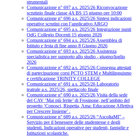
strumentali
Comunicazione n° 697 a.s. 2025/26 Riconvocazione
scrutinio finale classe 4A BS 15 giugno ore 10:00
Comunicazione n° 696 a.s. 2025/26 Sintesi indicazioni
operative scrutini con l’applicativo ARGO
Comunicazione n° 695 a.s. 2025/26 Integrazione punti
OdG Collegio Docenti 15 giugno 2026
Comunicazione n° 694 a.s. 2025/26 Assemblea di
Istituto e festa di fine anno 8 Giugno 2026
Comunicazione n° 693 a.s. 2025/26 Assistenza
specialistica per supporto allo studio - giugno/luglio
2026
Comunicazione n° 692 a.s. 2025/26 Consegna attestati
di partecipazione corsi PCTO STEM e Multilinguismo
e certificazione TRINITY COLLEGE
Comunicazione n° 691 a.s. 2025/26 Laboratorio
teatrale a.s. 2025/26, spettacolo finale
Comunicazione n° 690 a.s. 2025/26 Visita della sede
del CAV ‘Mai più ferite’ di Frosinone, nell’ambito del
progetto ‘Conosci, Rispetta, Ama: Educazione Affettiva
per Crescere Insieme’ .
Comunicazione n° 689 a.s. 2025/26 “AscoltaMI” –
Servizio per il benessere delle studentesse e degli
studenti. Indicazioni operative per studenti, famiglie e
Istituzioni scolastiche.