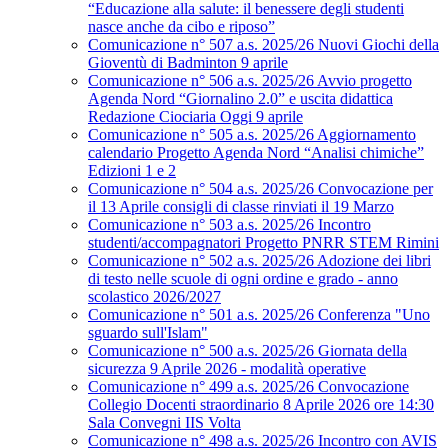
“Educazione alla salute: il benessere degli studenti
nasce anche da cibo e riposo”
Comunicazione n° 507 a.s. 2025/26 Nuovi Giochi della
Gioventù di Badminton 9 aprile
Comunicazione n° 506 a.s. 2025/26 Avvio progetto
Agenda Nord “Giornalino 2.0” e uscita didattica
Redazione Ciociaria Oggi 9 aprile
Comunicazione n° 505 a.s. 2025/26 Aggiornamento
calendario Progetto Agenda Nord “Analisi chimiche”
Edizioni 1 e 2
Comunicazione n° 504 a.s. 2025/26 Convocazione per
il 13 Aprile consigli di classe rinviati il 19 Marzo
Comunicazione n° 503 a.s. 2025/26 Incontro
studenti/accompagnatori Progetto PNRR STEM Rimini
Comunicazione n° 502 a.s. 2025/26 Adozione dei libri
di testo nelle scuole di ogni ordine e grado - anno
scolastico 2026/2027
Comunicazione n° 501 a.s. 2025/26 Conferenza "Uno
sguardo sull'Islam"
Comunicazione n° 500 a.s. 2025/26 Giornata della
sicurezza 9 Aprile 2026 - modalità operative
Comunicazione n° 499 a.s. 2025/26 Convocazione
Collegio Docenti straordinario 8 Aprile 2026 ore 14:30
Sala Convegni IIS Volta
Comunicazione n° 498 a.s. 2025/26 Incontro con AVIS