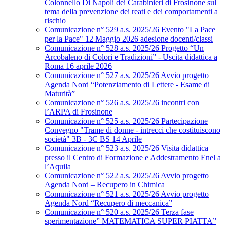
Colonnello Di Napoli dei Carabinieri di Frosinone sul
tema della prevenzione dei reati e dei comportamenti a
rischio
Comunicazione n° 529 a.s. 2025/26 Evento "La Pace
per la Pace" 12 Maggio 2026 adesione docenti/classi
Comunicazione n° 528 a.s. 2025/26 Progetto “Un
Arcobaleno di Colori e Tradizioni” - Uscita didattica a
Roma 16 aprile 2026
Comunicazione n° 527 a.s. 2025/26 Avvio progetto
Agenda Nord “Potenziamento di Lettere - Esame di
Maturità”
Comunicazione n° 526 a.s. 2025/26 incontri con
l’ARPA di Frosinone
Comunicazione n° 525 a.s. 2025/26 Partecipazione
Convegno "Trame di donne - intrecci che costituiscono
società" 3B - 3C BS 14 Aprile
Comunicazione n° 523 a.s. 2025/26 Visita didattica
presso il Centro di Formazione e Addestramento Enel a
l’Aquila
Comunicazione n° 522 a.s. 2025/26 Avvio progetto
Agenda Nord – Recupero in Chimica
Comunicazione n° 521 a.s. 2025/26 Avvio progetto
Agenda Nord “Recupero di meccanica”
Comunicazione n° 520 a.s. 2025/26 Terza fase
sperimentazione” MATEMATICA SUPER PIATTA”