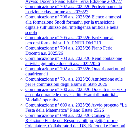
Avviso Docenti Piano Estate Terza Edizione 2026/27
Comunicazione n° 707 a.s. 2025/26 Perfezionamento
iscrizione classi prime a.s. 2026/27
Comunicazione n° 706 a.s. 2025/26 Elenco ammessi
alla formazione Snodi formativi per la transizione
digitale sull’utilizzo dell’intelligenza artificiale nella
scuola
Comunicazione n° 705 a.s. 2025/26 Iscrizione ai
percorsi formativi su I.A. PNRR DM 219
Comunicazione n° 704 a.s. 2025/26 Piano Ferie
Docenti a.s. 2025/26
Comunicazione n° 703 a.s. 2025/26 Rendicontazione
attività aggiuntive docenti a.s. 2025/2026
Comunicazione n° 702 a.s. 2025/26 Quadri orari nuovi
quadriennali
Comunicazione n° 701 a.s. 2025/26 Attribuzione aule
per le commissioni degli Esami di Stato 2026
Comunicazione n° 700 a.s. 2025/26 Docenti in servizio
a scuola durante le prove scritte Esami di maturità -
Modalità operative
Comunicazione n° 699 a.s. 2025/26 Avvio progetto “La
Festa della Matematica” Piano Estate 25/26
Comunicazione n° 698 a.s. 2025/26 Consegna
Relazione Finale per Responsabili progetti, Tutor e
Orientatore, Collaboratori del DS, Referenti e Funzioni