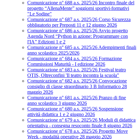
Comunicazione n° 688 a.s. 2025/26 Incontro finale del
progetto “AllenaMente” soggiorni sportivi‑formativi
"Le Sodine"
Comunicazione n° 687 a.s. 2025/26 Corso Sicurezza
obbligatorio per Preposti 11 e 12 giugno 2026
Comunicazione n° 686 a.s. 2025/26 Avvio progetto
Agenda Nord “Python in azione: Programmare con
l'IA” Edizioni 1 e 2
Comunicazione n° 685 a.s. 2025/26 Adempimenti finali
anno scolastico 2025/2026
Comunicazione n° 684 a.s. 2025/26 Formazione
Commissioni Maturità - I edizione 2026
Comunicazione n° 683 a.s. 2025/26 Festival teatro
OTIS, Oltreconfini 'Il teatro incontra la scuola"
Comunicazione n° 682 a.s. 2025/26 Convocazione
consiglio di classe straordinario 3 B Informatico 28
maggio 2026
Comunicazione n° 681 a.s. 2025/26 Pranzo di fine
anno scolastico 3 giugno 2026
Comunicazione n° 680 a.s. 2025/26 Sospensione
attività didattica 1 e 2 giugno 2026
Comunicazione n° 679 a.s. 2025/26 Moduli di didattica
orientativa - consegna resoconto finale 8 giugno 2026
Comunicazione n° 678 a.s. 2025/26 Progetto Move
Week - modalità operative 28 maggio 2026