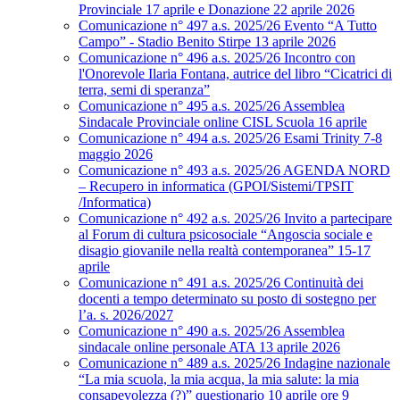
Provinciale 17 aprile e Donazione 22 aprile 2026
Comunicazione n° 497 a.s. 2025/26 Evento “A Tutto
Campo” - Stadio Benito Stirpe 13 aprile 2026
Comunicazione n° 496 a.s. 2025/26 Incontro con
l'Onorevole Ilaria Fontana, autrice del libro “Cicatrici di
terra, semi di speranza”
Comunicazione n° 495 a.s. 2025/26 Assemblea
Sindacale Provinciale online CISL Scuola 16 aprile
Comunicazione n° 494 a.s. 2025/26 Esami Trinity 7-8
maggio 2026
Comunicazione n° 493 a.s. 2025/26 AGENDA NORD
– Recupero in informatica (GPOI/Sistemi/TPSIT
/Informatica)
Comunicazione n° 492 a.s. 2025/26 Invito a partecipare
al Forum di cultura psicosociale “Angoscia sociale e
disagio giovanile nella realtà contemporanea” 15-17
aprile
Comunicazione n° 491 a.s. 2025/26 Continuità dei
docenti a tempo determinato su posto di sostegno per
l’a. s. 2026/2027
Comunicazione n° 490 a.s. 2025/26 Assemblea
sindacale online personale ATA 13 aprile 2026
Comunicazione n° 489 a.s. 2025/26 Indagine nazionale
“La mia scuola, la mia acqua, la mia salute: la mia
consapevolezza (?)” questionario 10 aprile ore 9