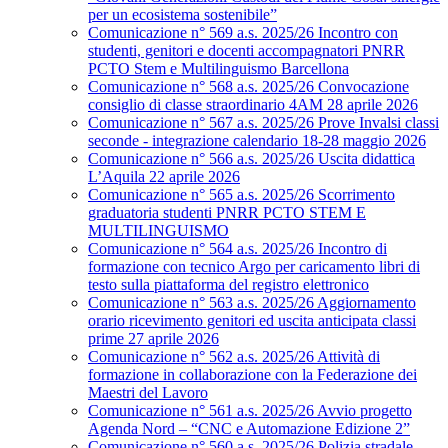
per un ecosistema sostenibile”
Comunicazione n° 569 a.s. 2025/26 Incontro con
studenti, genitori e docenti accompagnatori PNRR
PCTO Stem e Multilinguismo Barcellona
Comunicazione n° 568 a.s. 2025/26 Convocazione
consiglio di classe straordinario 4AM 28 aprile 2026
Comunicazione n° 567 a.s. 2025/26 Prove Invalsi classi
seconde - integrazione calendario 18-28 maggio 2026
Comunicazione n° 566 a.s. 2025/26 Uscita didattica
L’Aquila 22 aprile 2026
Comunicazione n° 565 a.s. 2025/26 Scorrimento
graduatoria studenti PNRR PCTO STEM E
MULTILINGUISMO
Comunicazione n° 564 a.s. 2025/26 Incontro di
formazione con tecnico Argo per caricamento libri di
testo sulla piattaforma del registro elettronico
Comunicazione n° 563 a.s. 2025/26 Aggiornamento
orario ricevimento genitori ed uscita anticipata classi
prime 27 aprile 2026
Comunicazione n° 562 a.s. 2025/26 Attività di
formazione in collaborazione con la Federazione dei
Maestri del Lavoro
Comunicazione n° 561 a.s. 2025/26 Avvio progetto
Agenda Nord – “CNC e Automazione Edizione 2”
Comunicazione n° 560 a.s. 2025/26 Polizia stradale