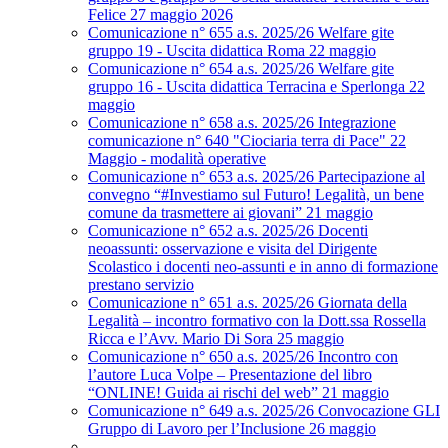
Felice 27 maggio 2026
Comunicazione n° 655 a.s. 2025/26 Welfare gite
gruppo 19 - Uscita didattica Roma 22 maggio
Comunicazione n° 654 a.s. 2025/26 Welfare gite
gruppo 16 - Uscita didattica Terracina e Sperlonga 22
maggio
Comunicazione n° 658 a.s. 2025/26 Integrazione
comunicazione n° 640 "Ciociaria terra di Pace" 22
Maggio - modalità operative
Comunicazione n° 653 a.s. 2025/26 Partecipazione al
convegno “#Investiamo sul Futuro! Legalità, un bene
comune da trasmettere ai giovani” 21 maggio
Comunicazione n° 652 a.s. 2025/26 Docenti
neoassunti: osservazione e visita del Dirigente
Scolastico i docenti neo-assunti e in anno di formazione
prestano servizio
Comunicazione n° 651 a.s. 2025/26 Giornata della
Legalità – incontro formativo con la Dott.ssa Rossella
Ricca e l’Avv. Mario Di Sora 25 maggio
Comunicazione n° 650 a.s. 2025/26 Incontro con
l’autore Luca Volpe – Presentazione del libro
“ONLINE! Guida ai rischi del web” 21 maggio
Comunicazione n° 649 a.s. 2025/26 Convocazione GLI
Gruppo di Lavoro per l’Inclusione 26 maggio