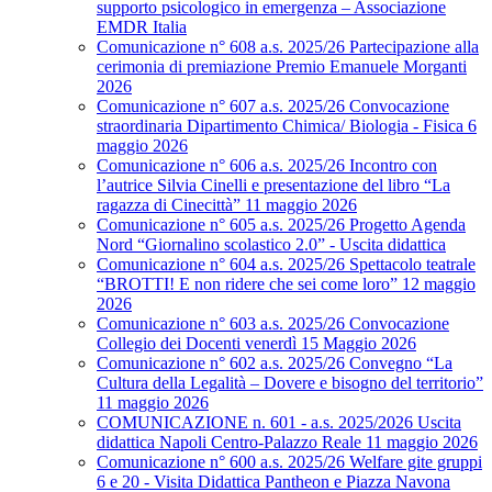
supporto psicologico in emergenza – Associazione
EMDR Italia
Comunicazione n° 608 a.s. 2025/26 Partecipazione alla
cerimonia di premiazione Premio Emanuele Morganti
2026
Comunicazione n° 607 a.s. 2025/26 Convocazione
straordinaria Dipartimento Chimica/ Biologia - Fisica 6
maggio 2026
Comunicazione n° 606 a.s. 2025/26 Incontro con
l’autrice Silvia Cinelli e presentazione del libro “La
ragazza di Cinecittà” 11 maggio 2026
Comunicazione n° 605 a.s. 2025/26 Progetto Agenda
Nord “Giornalino scolastico 2.0” - Uscita didattica
Comunicazione n° 604 a.s. 2025/26 Spettacolo teatrale
“BROTTI! E non ridere che sei come loro” 12 maggio
2026
Comunicazione n° 603 a.s. 2025/26 Convocazione
Collegio dei Docenti venerdì 15 Maggio 2026
Comunicazione n° 602 a.s. 2025/26 Convegno “La
Cultura della Legalità – Dovere e bisogno del territorio”
11 maggio 2026
COMUNICAZIONE n. 601 - a.s. 2025/2026 Uscita
didattica Napoli Centro-Palazzo Reale 11 maggio 2026
Comunicazione n° 600 a.s. 2025/26 Welfare gite gruppi
6 e 20 - Visita Didattica Pantheon e Piazza Navona