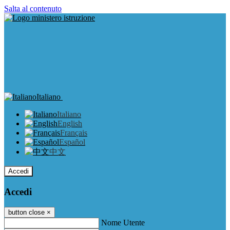
Salta al contenuto
Italiano
Italiano
English
Français
Español
中文
Accedi
Accedi
button close
×
Nome Utente