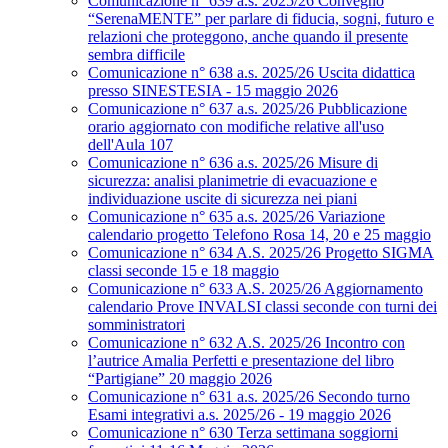
Comunicazione n° 639 a.s. 2025/26 Convegno
“SerenaMENTE” per parlare di fiducia, sogni, futuro e
relazioni che proteggono, anche quando il presente
sembra difficile
Comunicazione n° 638 a.s. 2025/26 Uscita didattica
presso SINESTESIA - 15 maggio 2026
Comunicazione n° 637 a.s. 2025/26 Pubblicazione
orario aggiornato con modifiche relative all'uso
dell'Aula 107
Comunicazione n° 636 a.s. 2025/26 Misure di
sicurezza: analisi planimetrie di evacuazione e
individuazione uscite di sicurezza nei piani
Comunicazione n° 635 a.s. 2025/26 Variazione
calendario progetto Telefono Rosa 14, 20 e 25 maggio
Comunicazione n° 634 A.S. 2025/26 Progetto SIGMA
classi seconde 15 e 18 maggio
Comunicazione n° 633 A.S. 2025/26 Aggiornamento
calendario Prove INVALSI classi seconde con turni dei
somministratori
Comunicazione n° 632 A.S. 2025/26 Incontro con
l’autrice Amalia Perfetti e presentazione del libro
“Partigiane” 20 maggio 2026
Comunicazione n° 631 a.s. 2025/26 Secondo turno
Esami integrativi a.s. 2025/26 - 19 maggio 2026
Comunicazione n° 630 Terza settimana soggiorni