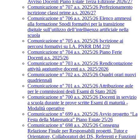
Avviso Docenti Piano Estate Terza Edizione 2026/27
Comunicazione n° 707 a.s. 2025/26 Perfezionamento
iscrizione classi prime a.s. 2026/27
Comunicazione n° 706 a.s. 2025/26 Elenco ammessi
alla formazione Snodi formativi per la transizione
digitale sull’utilizzo dell’intelligenza artificiale nella
scuola
Comunicazione n° 705 a.s. 2025/26 Iscrizione ai
percorsi formativi su I.A. PNRR DM 219
Comunicazione n° 704 a.s. 2025/26 Piano Ferie
Docenti a.s. 2025/26
Comunicazione n° 703 a.s. 2025/26 Rendicontazione
attività aggiuntive docenti a.s. 2025/2026
Comunicazione n° 702 a.s. 2025/26 Quadri orari nuovi
quadriennali
Comunicazione n° 701 a.s. 2025/26 Attribuzione aule
per le commissioni degli Esami di Stato 2026
Comunicazione n° 700 a.s. 2025/26 Docenti in servizio
a scuola durante le prove scritte Esami di maturità -
Modalità operative
Comunicazione n° 699 a.s. 2025/26 Avvio progetto “La
Festa della Matematica” Piano Estate 25/26
Comunicazione n° 698 a.s. 2025/26 Consegna
Relazione Finale per Responsabili progetti, Tutor e
Orientatore, Collaboratori del DS, Referenti e Funzioni