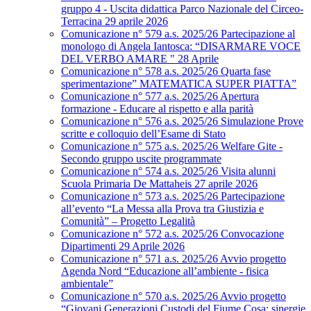
gruppo 4 - Uscita didattica Parco Nazionale del Circeo-
Terracina 29 aprile 2026
Comunicazione n° 579 a.s. 2025/26 Partecipazione al
monologo di Angela Iantosca: “DISARMARE VOCE
DEL VERBO AMARE " 28 Aprile
Comunicazione n° 578 a.s. 2025/26 Quarta fase
sperimentazione” MATEMATICA SUPER PIATTA”
Comunicazione n° 577 a.s. 2025/26 Apertura
formazione - Educare al rispetto e alla parità
Comunicazione n° 576 a.s. 2025/26 Simulazione Prove
scritte e colloquio dell’Esame di Stato
Comunicazione n° 575 a.s. 2025/26 Welfare Gite -
Secondo gruppo uscite programmate
Comunicazione n° 574 a.s. 2025/26 Visita alunni
Scuola Primaria De Mattaheis 27 aprile 2026
Comunicazione n° 573 a.s. 2025/26 Partecipazione
all’evento “La Messa alla Prova tra Giustizia e
Comunità” – Progetto Legalità
Comunicazione n° 572 a.s. 2025/26 Convocazione
Dipartimenti 29 Aprile 2026
Comunicazione n° 571 a.s. 2025/26 Avvio progetto
Agenda Nord “Educazione all’ambiente - fisica
ambientale”
Comunicazione n° 570 a.s. 2025/26 Avvio progetto
“Giovani Generazioni Custodi del Fiume Cosa: sinergie