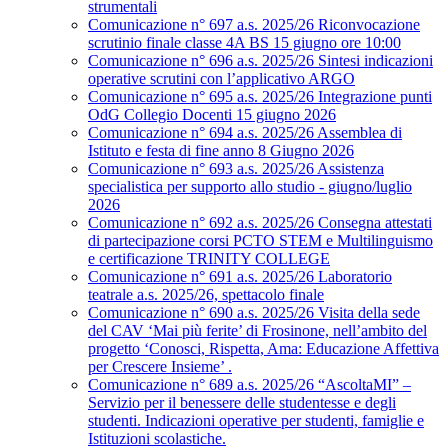
strumentali
Comunicazione n° 697 a.s. 2025/26 Riconvocazione
scrutinio finale classe 4A BS 15 giugno ore 10:00
Comunicazione n° 696 a.s. 2025/26 Sintesi indicazioni
operative scrutini con l’applicativo ARGO
Comunicazione n° 695 a.s. 2025/26 Integrazione punti
OdG Collegio Docenti 15 giugno 2026
Comunicazione n° 694 a.s. 2025/26 Assemblea di
Istituto e festa di fine anno 8 Giugno 2026
Comunicazione n° 693 a.s. 2025/26 Assistenza
specialistica per supporto allo studio - giugno/luglio
2026
Comunicazione n° 692 a.s. 2025/26 Consegna attestati
di partecipazione corsi PCTO STEM e Multilinguismo
e certificazione TRINITY COLLEGE
Comunicazione n° 691 a.s. 2025/26 Laboratorio
teatrale a.s. 2025/26, spettacolo finale
Comunicazione n° 690 a.s. 2025/26 Visita della sede
del CAV ‘Mai più ferite’ di Frosinone, nell’ambito del
progetto ‘Conosci, Rispetta, Ama: Educazione Affettiva
per Crescere Insieme’ .
Comunicazione n° 689 a.s. 2025/26 “AscoltaMI” –
Servizio per il benessere delle studentesse e degli
studenti. Indicazioni operative per studenti, famiglie e
Istituzioni scolastiche.