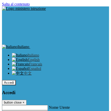
Salta al contenuto
Italiano
Italiano
English
Français
Español
中文
Accedi
Accedi
button close
×
Nome Utente