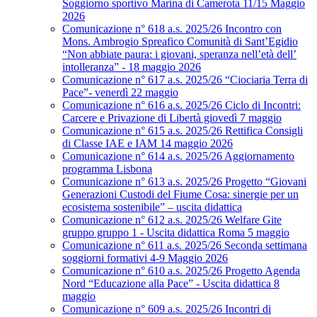
Soggiorno sportivo Marina di Camerota 11/15 Maggio
2026
Comunicazione n° 618 a.s. 2025/26 Incontro con
Mons. Ambrogio Spreafico Comunità di Sant’Egidio
“Non abbiate paura: i giovani, speranza nell’età dell’
intolleranza” - 18 maggio 2026
Comunicazione n° 617 a.s. 2025/26 “Ciociaria Terra di
Pace”- venerdì 22 maggio
Comunicazione n° 616 a.s. 2025/26 Ciclo di Incontri:
Carcere e Privazione di Libertà giovedì 7 maggio
Comunicazione n° 615 a.s. 2025/26 Rettifica Consigli
di Classe IAE e IAM 14 maggio 2026
Comunicazione n° 614 a.s. 2025/26 Aggiornamento
programma Lisbona
Comunicazione n° 613 a.s. 2025/26 Progetto “Giovani
Generazioni Custodi del Fiume Cosa: sinergie per un
ecosistema sostenibile” – uscita didattica
Comunicazione n° 612 a.s. 2025/26 Welfare Gite
gruppo gruppo 1 - Uscita didattica Roma 5 maggio
Comunicazione n° 611 a.s. 2025/26 Seconda settimana
soggiorni formativi 4-9 Maggio 2026
Comunicazione n° 610 a.s. 2025/26 Progetto Agenda
Nord “Educazione alla Pace” - Uscita didattica 8
maggio
Comunicazione n° 609 a.s. 2025/26 Incontri di