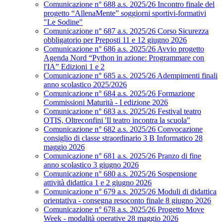
Comunicazione n° 688 a.s. 2025/26 Incontro finale del
progetto “AllenaMente” soggiorni sportivi‑formativi
"Le Sodine"
Comunicazione n° 687 a.s. 2025/26 Corso Sicurezza
obbligatorio per Preposti 11 e 12 giugno 2026
Comunicazione n° 686 a.s. 2025/26 Avvio progetto
Agenda Nord “Python in azione: Programmare con
l'IA” Edizioni 1 e 2
Comunicazione n° 685 a.s. 2025/26 Adempimenti finali
anno scolastico 2025/2026
Comunicazione n° 684 a.s. 2025/26 Formazione
Commissioni Maturità - I edizione 2026
Comunicazione n° 683 a.s. 2025/26 Festival teatro
OTIS, Oltreconfini 'Il teatro incontra la scuola"
Comunicazione n° 682 a.s. 2025/26 Convocazione
consiglio di classe straordinario 3 B Informatico 28
maggio 2026
Comunicazione n° 681 a.s. 2025/26 Pranzo di fine
anno scolastico 3 giugno 2026
Comunicazione n° 680 a.s. 2025/26 Sospensione
attività didattica 1 e 2 giugno 2026
Comunicazione n° 679 a.s. 2025/26 Moduli di didattica
orientativa - consegna resoconto finale 8 giugno 2026
Comunicazione n° 678 a.s. 2025/26 Progetto Move
Week - modalità operative 28 maggio 2026