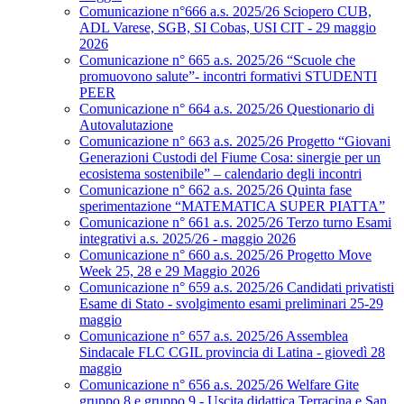
Comunicazione n°666 a.s. 2025/26 Sciopero CUB,
ADL Varese, SGB, SI Cobas, USI CIT - 29 maggio
2026
Comunicazione n° 665 a.s. 2025/26 “Scuole che
promuovono salute”- incontri formativi STUDENTI
PEER
Comunicazione n° 664 a.s. 2025/26 Questionario di
Autovalutazione
Comunicazione n° 663 a.s. 2025/26 Progetto “Giovani
Generazioni Custodi del Fiume Cosa: sinergie per un
ecosistema sostenibile” – calendario degli incontri
Comunicazione n° 662 a.s. 2025/26 Quinta fase
sperimentazione “MATEMATICA SUPER PIATTA”
Comunicazione n° 661 a.s. 2025/26 Terzo turno Esami
integrativi a.s. 2025/26 - maggio 2026
Comunicazione n° 660 a.s. 2025/26 Progetto Move
Week 25, 28 e 29 Maggio 2026
Comunicazione n° 659 a.s. 2025/26 Candidati privatisti
Esame di Stato - svolgimento esami preliminari 25-29
maggio
Comunicazione n° 657 a.s. 2025/26 Assemblea
Sindacale FLC CGIL provincia di Latina - giovedì 28
maggio
Comunicazione n° 656 a.s. 2025/26 Welfare Gite
gruppo 8 e gruppo 9 - Uscita didattica Terracina e San