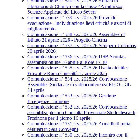
Comunicazione n° 540 a.s. 2025/26 Attività in
laboratorio di Chimica con la classe 4A indirizzo
Scienze Applicate del Liceo Severi
Comunicazione n° 539 a.s. 2025/26 Prove di
evacuazione - individuazione lievi criticità e azioni di
miglioramento
Comunicazione n° 538 a.s. 2025/26 Assemblea di
Istituto 21 aprile 2026 - Progetto Cinema
Comunicazione n° 537 a.s. 2025/26 Sciopero Unicobas
20 aprile 2026
Comunicazione n° 536 a.s. 2025/26 USB Scuola -
assemblea online 16 aprile alle ore 17.30
Comunicazione n° 535 a.s. 2025/26 Uscita didattica
Frascati e Roma Cinecittà 17 aprile 2026
Comunicazione n° 534 a.s. 2025/26 Convocazione
Assemblea Sindacale in videoconferenza FLC CGIL
24 aprile
Comunicazione n° 533 a.s. 2025/26 Gestione
Emergenze - riunione
Comunicazione n° 532 a.s. 2025/26 Convocazione
assemblea plenaria Consulta Provinciale Studentesca di
Frosinone per il giorno 16 aprile
Comunicazione n° 531 a.s. 2025/26 Armadietti porta
cellulari in Sala Convegni
Comunicazione n° 530 a.s. 2025/26 Incontro con il