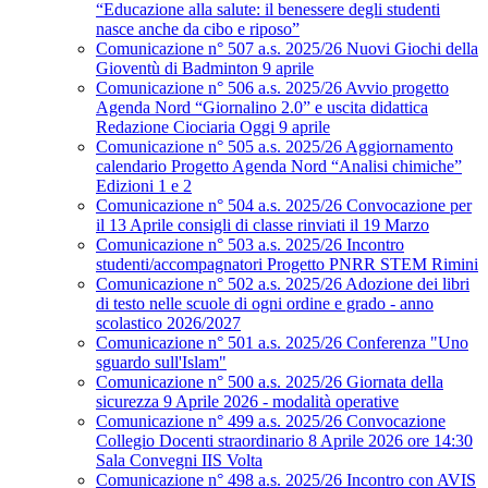
“Educazione alla salute: il benessere degli studenti
nasce anche da cibo e riposo”
Comunicazione n° 507 a.s. 2025/26 Nuovi Giochi della
Gioventù di Badminton 9 aprile
Comunicazione n° 506 a.s. 2025/26 Avvio progetto
Agenda Nord “Giornalino 2.0” e uscita didattica
Redazione Ciociaria Oggi 9 aprile
Comunicazione n° 505 a.s. 2025/26 Aggiornamento
calendario Progetto Agenda Nord “Analisi chimiche”
Edizioni 1 e 2
Comunicazione n° 504 a.s. 2025/26 Convocazione per
il 13 Aprile consigli di classe rinviati il 19 Marzo
Comunicazione n° 503 a.s. 2025/26 Incontro
studenti/accompagnatori Progetto PNRR STEM Rimini
Comunicazione n° 502 a.s. 2025/26 Adozione dei libri
di testo nelle scuole di ogni ordine e grado - anno
scolastico 2026/2027
Comunicazione n° 501 a.s. 2025/26 Conferenza "Uno
sguardo sull'Islam"
Comunicazione n° 500 a.s. 2025/26 Giornata della
sicurezza 9 Aprile 2026 - modalità operative
Comunicazione n° 499 a.s. 2025/26 Convocazione
Collegio Docenti straordinario 8 Aprile 2026 ore 14:30
Sala Convegni IIS Volta
Comunicazione n° 498 a.s. 2025/26 Incontro con AVIS