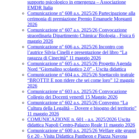
supporto psicologico in emergenza – Associazione
EMDR Italia
Comunicazione n° 608 a.s. 2025/26 Partecipazione alla
cerimonia di premiazione Premio Emanuele Morganti
2026
Comunicazione n° 607 a.s. 2025/26 Convocazione
straordinaria Dipartimento Chimica/ Biologia - Fisica 6
maggio 2026
Comunicazione n° 606 a.s. 2025/26 Incontro con
l’autrice Silvia Cinelli e presentazione del libro “La
ragazza di Cinecittà” 11 maggio 2026
Comunicazione n° 605 a.s. 2025/26 Progetto Agenda
Nord “Giornalino scolastico 2.0” - Uscita didattica
Comunicazione n° 604 a.s. 2025/26 Spettacolo teatrale
“BROTTI! E non ridere che sei come loro” 12 maggio
2026
Comunicazione n° 603 a.s. 2025/26 Convocazione
Collegio dei Docenti venerdì 15 Maggio 2026
Comunicazione n° 602 a.s. 2025/26 Convegno “La
Cultura della Legalità – Dovere e bisogno del territorio”
11 maggio 2026
COMUNICAZIONE n. 601 - a.s. 2025/2026 Uscita
didattica Napoli Centro-Palazzo Reale 11 maggio 2026
Comunicazione n° 600 a.s. 2025/26 Welfare gite gruppi
6 e 20 - Visita Didattica Pantheon e Piazza Navona