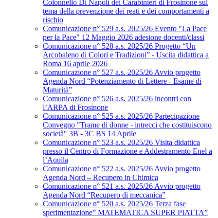
Colonnello Di Napoli dei Carabinieri di Frosinone sul
tema della prevenzione dei reati e dei comportamenti a
rischio
Comunicazione n° 529 a.s. 2025/26 Evento "La Pace
per la Pace" 12 Maggio 2026 adesione docenti/classi
Comunicazione n° 528 a.s. 2025/26 Progetto “Un
Arcobaleno di Colori e Tradizioni” - Uscita didattica a
Roma 16 aprile 2026
Comunicazione n° 527 a.s. 2025/26 Avvio progetto
Agenda Nord “Potenziamento di Lettere - Esame di
Maturità”
Comunicazione n° 526 a.s. 2025/26 incontri con
l’ARPA di Frosinone
Comunicazione n° 525 a.s. 2025/26 Partecipazione
Convegno "Trame di donne - intrecci che costituiscono
società" 3B - 3C BS 14 Aprile
Comunicazione n° 523 a.s. 2025/26 Visita didattica
presso il Centro di Formazione e Addestramento Enel a
l’Aquila
Comunicazione n° 522 a.s. 2025/26 Avvio progetto
Agenda Nord – Recupero in Chimica
Comunicazione n° 521 a.s. 2025/26 Avvio progetto
Agenda Nord “Recupero di meccanica”
Comunicazione n° 520 a.s. 2025/26 Terza fase
sperimentazione” MATEMATICA SUPER PIATTA”