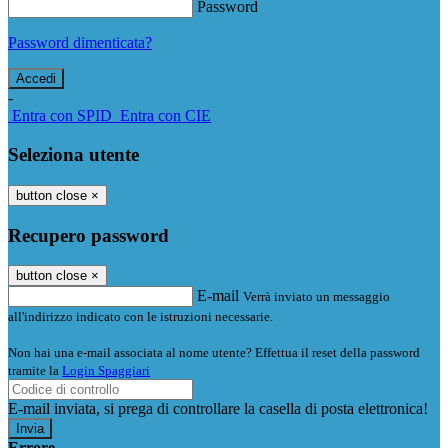
Password
Password dimenticata?
-
Entra con SPID
Entra con CIE
Seleziona utente
button close
×
Recupero password
button close
×
E-mail
Verrà inviato un messaggio
all'indirizzo indicato con le istruzioni necessarie.
Non hai una e-mail associata al nome utente? Effettua il reset della password
tramite la
Login Spaggiari
E-mail inviata, si prega di controllare la casella di posta elettronica!
Errore