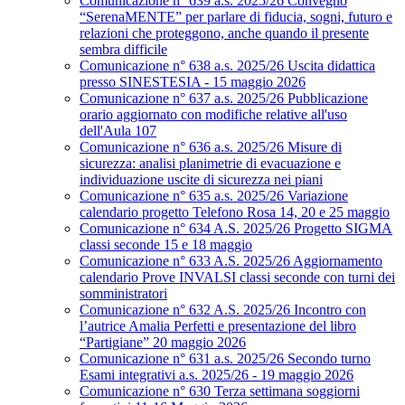
Comunicazione n° 639 a.s. 2025/26 Convegno
“SerenaMENTE” per parlare di fiducia, sogni, futuro e
relazioni che proteggono, anche quando il presente
sembra difficile
Comunicazione n° 638 a.s. 2025/26 Uscita didattica
presso SINESTESIA - 15 maggio 2026
Comunicazione n° 637 a.s. 2025/26 Pubblicazione
orario aggiornato con modifiche relative all'uso
dell'Aula 107
Comunicazione n° 636 a.s. 2025/26 Misure di
sicurezza: analisi planimetrie di evacuazione e
individuazione uscite di sicurezza nei piani
Comunicazione n° 635 a.s. 2025/26 Variazione
calendario progetto Telefono Rosa 14, 20 e 25 maggio
Comunicazione n° 634 A.S. 2025/26 Progetto SIGMA
classi seconde 15 e 18 maggio
Comunicazione n° 633 A.S. 2025/26 Aggiornamento
calendario Prove INVALSI classi seconde con turni dei
somministratori
Comunicazione n° 632 A.S. 2025/26 Incontro con
l’autrice Amalia Perfetti e presentazione del libro
“Partigiane” 20 maggio 2026
Comunicazione n° 631 a.s. 2025/26 Secondo turno
Esami integrativi a.s. 2025/26 - 19 maggio 2026
Comunicazione n° 630 Terza settimana soggiorni