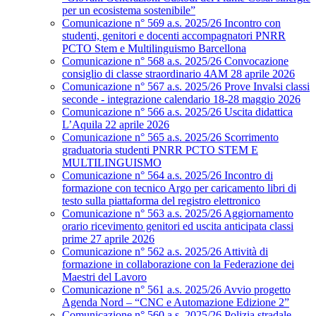
per un ecosistema sostenibile”
Comunicazione n° 569 a.s. 2025/26 Incontro con
studenti, genitori e docenti accompagnatori PNRR
PCTO Stem e Multilinguismo Barcellona
Comunicazione n° 568 a.s. 2025/26 Convocazione
consiglio di classe straordinario 4AM 28 aprile 2026
Comunicazione n° 567 a.s. 2025/26 Prove Invalsi classi
seconde - integrazione calendario 18-28 maggio 2026
Comunicazione n° 566 a.s. 2025/26 Uscita didattica
L’Aquila 22 aprile 2026
Comunicazione n° 565 a.s. 2025/26 Scorrimento
graduatoria studenti PNRR PCTO STEM E
MULTILINGUISMO
Comunicazione n° 564 a.s. 2025/26 Incontro di
formazione con tecnico Argo per caricamento libri di
testo sulla piattaforma del registro elettronico
Comunicazione n° 563 a.s. 2025/26 Aggiornamento
orario ricevimento genitori ed uscita anticipata classi
prime 27 aprile 2026
Comunicazione n° 562 a.s. 2025/26 Attività di
formazione in collaborazione con la Federazione dei
Maestri del Lavoro
Comunicazione n° 561 a.s. 2025/26 Avvio progetto
Agenda Nord – “CNC e Automazione Edizione 2”
Comunicazione n° 560 a.s. 2025/26 Polizia stradale