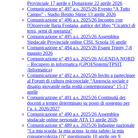
Provinciale 17 aprile e Donazione 22 aprile 2026
Comunicazione n° 497 a.s. 2025/26 Evento “A Tutto
Campo” - Stadio Benito Stirpe 13 aprile 2026
Comunicazione n° 496 a.s. 2025/26 Incontro con
l'Onorevole Ilaria Fontana, autrice del libro “Cicatrici di
terra, semi di speranza”
Comunicazione n° 495 a.s. 2025/26 Assemblea
Sindacale Provinciale online CISL Scuola 16 aprile
Comunicazione n° 494 a.s. 2025/26 Esami Trinity 7-8
maggio 2026
Comunicazione n° 493 a.s. 2025/26 AGENDA NORD
– Recupero in informatica (GPOI/Sistemi/TPSIT
/Informatica)
Comunicazione n° 492 a.s. 2025/26 Invito a partecipare
al Forum di cultura psicosociale “Angoscia sociale e
disagio giovanile nella realtà contemporanea” 15-17
aprile
Comunicazione n° 491 a.s. 2025/26 Continuità dei
docenti a tempo determinato su posto di sostegno per
l’a. s. 2026/2027
Comunicazione n° 490 a.s. 2025/26 Assemblea
sindacale online personale ATA 13 aprile 2026
Comunicazione n° 489 a.s. 2025/26 Indagine nazionale
“La mia scuola, la mia acqua, la mia salute: la mia
consapevolezza (?)” questionario 10 aprile ore 9