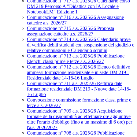
Comunicazione n° 717 a.s. 2025/26 Calendario corso
DM 219 Percorso A "Didattica con IA Locale e
NotebookLM" Edizione 1
Comunicazione n° 716 a.s. 2025/26 Assegnazione
cattedre a.s. 2026/27
Comunicazione n° 715 a.s. 2025/26 Proposta
assegnazione cattedre a.s. 2026/27
Comunicazione n° 714 a.s. 2025/26 Calendario prove
di verifica debiti studenti con sospensione del giudizio e
relative commissioni e Calendario scrutini
Comunicazione n° 713 a.s. 2025/26 Pubblicazione
Elenchi classi prime e terze a.s. 2026/27
Comunicazione n° 712 a.s. 2025/26 Elenco definitivo
ammessi formazione residenziale e in sede DM 219 -
Residenziale date 14-15-16 Luglio
Comunicazione n° 711 a.s. 2025/26 Rettifica date
formazione residenziale DM 219 - Nuove date 14-15-
16 Luglio
Convocazione commissione formazione classi prime e
terze a.s. 2026/27
Comunicazione n° 709 a.s. 2025/26 Acquisizione
formale della disponibilità ad effettuare ore aggiuntive
oltre l'orario d'obbligo (fino a un massimo di 6 ore) per
l'a.s. 2026/2027
Comunicazione n° 708 a.s. 2025/26 Pubblicazione