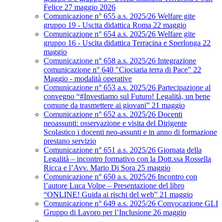
Felice 27 maggio 2026
Comunicazione n° 655 a.s. 2025/26 Welfare gite
gruppo 19 - Uscita didattica Roma 22 maggio
Comunicazione n° 654 a.s. 2025/26 Welfare gite
gruppo 16 - Uscita didattica Terracina e Sperlonga 22
maggio
Comunicazione n° 658 a.s. 2025/26 Integrazione
comunicazione n° 640 "Ciociaria terra di Pace" 22
Maggio - modalità operative
Comunicazione n° 653 a.s. 2025/26 Partecipazione al
convegno “#Investiamo sul Futuro! Legalità, un bene
comune da trasmettere ai giovani” 21 maggio
Comunicazione n° 652 a.s. 2025/26 Docenti
neoassunti: osservazione e visita del Dirigente
Scolastico i docenti neo-assunti e in anno di formazione
prestano servizio
Comunicazione n° 651 a.s. 2025/26 Giornata della
Legalità – incontro formativo con la Dott.ssa Rossella
Ricca e l’Avv. Mario Di Sora 25 maggio
Comunicazione n° 650 a.s. 2025/26 Incontro con
l’autore Luca Volpe – Presentazione del libro
“ONLINE! Guida ai rischi del web” 21 maggio
Comunicazione n° 649 a.s. 2025/26 Convocazione GLI
Gruppo di Lavoro per l’Inclusione 26 maggio