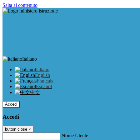
Salta al contenuto
Italiano
Italiano
English
Français
Español
中文
Accedi
Accedi
button close
×
Nome Utente