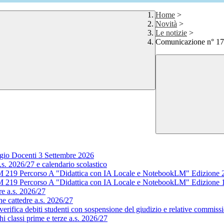
Home
>
Novità
>
Le notizie
>
Comunicazione n° 17
gio Docenti 3 Settembre 2026
s. 2026/27 e calendario scolastico
M 219 Percorso A "Didattica con IA Locale e NotebookLM" Edizione 
M 219 Percorso A "Didattica con IA Locale e NotebookLM" Edizione 
e a.s. 2026/27
e cattedre a.s. 2026/27
rifica debiti studenti con sospensione del giudizio e relative commissi
 classi prime e terze a.s. 2026/27