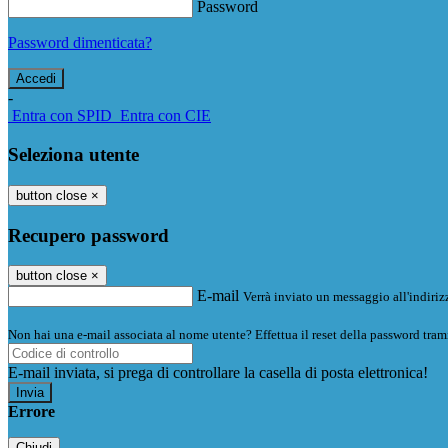
Password
Password dimenticata?
-
Entra con SPID
Entra con CIE
Seleziona utente
button close
×
Recupero password
button close
×
E-mail
Verrà inviato un messaggio all'indirizz
Non hai una e-mail associata al nome utente? Effettua il reset della password tram
E-mail inviata, si prega di controllare la casella di posta elettronica!
Errore
Chiudi