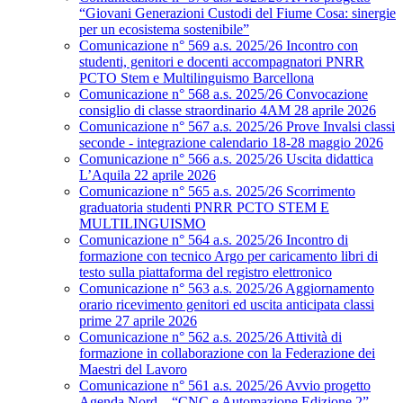
“Giovani Generazioni Custodi del Fiume Cosa: sinergie
per un ecosistema sostenibile”
Comunicazione n° 569 a.s. 2025/26 Incontro con
studenti, genitori e docenti accompagnatori PNRR
PCTO Stem e Multilinguismo Barcellona
Comunicazione n° 568 a.s. 2025/26 Convocazione
consiglio di classe straordinario 4AM 28 aprile 2026
Comunicazione n° 567 a.s. 2025/26 Prove Invalsi classi
seconde - integrazione calendario 18-28 maggio 2026
Comunicazione n° 566 a.s. 2025/26 Uscita didattica
L’Aquila 22 aprile 2026
Comunicazione n° 565 a.s. 2025/26 Scorrimento
graduatoria studenti PNRR PCTO STEM E
MULTILINGUISMO
Comunicazione n° 564 a.s. 2025/26 Incontro di
formazione con tecnico Argo per caricamento libri di
testo sulla piattaforma del registro elettronico
Comunicazione n° 563 a.s. 2025/26 Aggiornamento
orario ricevimento genitori ed uscita anticipata classi
prime 27 aprile 2026
Comunicazione n° 562 a.s. 2025/26 Attività di
formazione in collaborazione con la Federazione dei
Maestri del Lavoro
Comunicazione n° 561 a.s. 2025/26 Avvio progetto
Agenda Nord – “CNC e Automazione Edizione 2”