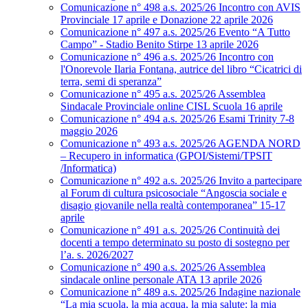
Comunicazione n° 498 a.s. 2025/26 Incontro con AVIS
Provinciale 17 aprile e Donazione 22 aprile 2026
Comunicazione n° 497 a.s. 2025/26 Evento “A Tutto
Campo” - Stadio Benito Stirpe 13 aprile 2026
Comunicazione n° 496 a.s. 2025/26 Incontro con
l'Onorevole Ilaria Fontana, autrice del libro “Cicatrici di
terra, semi di speranza”
Comunicazione n° 495 a.s. 2025/26 Assemblea
Sindacale Provinciale online CISL Scuola 16 aprile
Comunicazione n° 494 a.s. 2025/26 Esami Trinity 7-8
maggio 2026
Comunicazione n° 493 a.s. 2025/26 AGENDA NORD
– Recupero in informatica (GPOI/Sistemi/TPSIT
/Informatica)
Comunicazione n° 492 a.s. 2025/26 Invito a partecipare
al Forum di cultura psicosociale “Angoscia sociale e
disagio giovanile nella realtà contemporanea” 15-17
aprile
Comunicazione n° 491 a.s. 2025/26 Continuità dei
docenti a tempo determinato su posto di sostegno per
l’a. s. 2026/2027
Comunicazione n° 490 a.s. 2025/26 Assemblea
sindacale online personale ATA 13 aprile 2026
Comunicazione n° 489 a.s. 2025/26 Indagine nazionale
“La mia scuola, la mia acqua, la mia salute: la mia