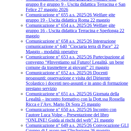
gruppo 8 e gruppo 9 - Uscita didattica Terracina e San
Felice 27 maggio 2026
Comunicazione n° 655 a.s. 2025/26 Welfare gite
gruppo 19 - Uscita didattica Roma 22 maggio
Comunicazione n° 654 a.s. 2025/26 Welfare gite
gruppo 16 - Uscita didattica Terracina e Sperlonga 22
maggio
Comunicazione n° 658 a.s. 2025/26 Integrazione
comunicazione n° 640 "Ciociaria terra di Pace" 22
Maggio - modalità operative
Comunicazione n° 653 a.s. 2025/26 Partecipazione al
convegno “#Investiamo sul Futuro! Legalità, un bene
comune da trasmettere ai giovani” 21 maggio
Comunicazione n° 652 a.s. 2025/26 Docenti
neoassunti: osservazione e visita del Dirigente
Scolastico i docenti neo-assunti e in anno di formazione
prestano servizio
Comunicazione n° 651 a.s. 2025/26 Giornata della
Legalità – incontro formativo con la Dott.ssa Rossella
Ricca e l’Avv. Mario Di Sora 25 maggio
Comunicazione n° 650 a.s. 2025/26 Incontro con
l’autore Luca Volpe – Presentazione del libro
“ONLINE! Guida ai rischi del web” 21 maggio
Comunicazione n° 649 a.s. 2025/26 Convocazione GLI
Gruppo di Lavoro per l’Inclusione 26 maggio