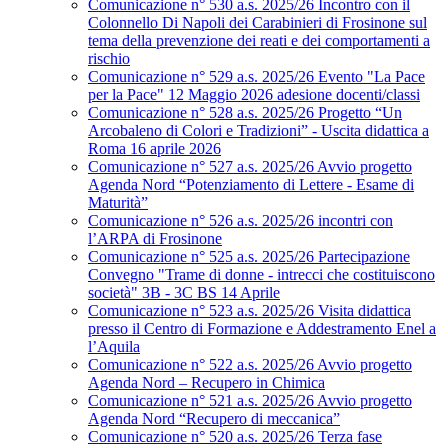
Comunicazione n° 530 a.s. 2025/26 Incontro con il
Colonnello Di Napoli dei Carabinieri di Frosinone sul
tema della prevenzione dei reati e dei comportamenti a
rischio
Comunicazione n° 529 a.s. 2025/26 Evento "La Pace
per la Pace" 12 Maggio 2026 adesione docenti/classi
Comunicazione n° 528 a.s. 2025/26 Progetto “Un
Arcobaleno di Colori e Tradizioni” - Uscita didattica a
Roma 16 aprile 2026
Comunicazione n° 527 a.s. 2025/26 Avvio progetto
Agenda Nord “Potenziamento di Lettere - Esame di
Maturità”
Comunicazione n° 526 a.s. 2025/26 incontri con
l’ARPA di Frosinone
Comunicazione n° 525 a.s. 2025/26 Partecipazione
Convegno "Trame di donne - intrecci che costituiscono
società" 3B - 3C BS 14 Aprile
Comunicazione n° 523 a.s. 2025/26 Visita didattica
presso il Centro di Formazione e Addestramento Enel a
l’Aquila
Comunicazione n° 522 a.s. 2025/26 Avvio progetto
Agenda Nord – Recupero in Chimica
Comunicazione n° 521 a.s. 2025/26 Avvio progetto
Agenda Nord “Recupero di meccanica”
Comunicazione n° 520 a.s. 2025/26 Terza fase