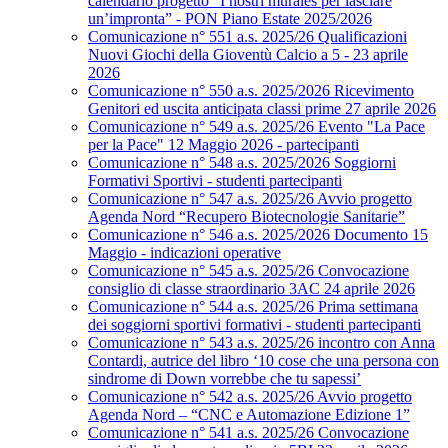
calendario progetto “I nostri murales per lasciare
un’impronta” - PON Piano Estate 2025/2026
Comunicazione n° 551 a.s. 2025/26 Qualificazioni
Nuovi Giochi della Gioventù Calcio a 5 - 23 aprile
2026
Comunicazione n° 550 a.s. 2025/2026 Ricevimento
Genitori ed uscita anticipata classi prime 27 aprile 2026
Comunicazione n° 549 a.s. 2025/26 Evento "La Pace
per la Pace" 12 Maggio 2026 - partecipanti
Comunicazione n° 548 a.s. 2025/2026 Soggiorni
Formativi Sportivi - studenti partecipanti
Comunicazione n° 547 a.s. 2025/26 Avvio progetto
Agenda Nord “Recupero Biotecnologie Sanitarie”
Comunicazione n° 546 a.s. 2025/2026 Documento 15
Maggio - indicazioni operative
Comunicazione n° 545 a.s. 2025/26 Convocazione
consiglio di classe straordinario 3AC 24 aprile 2026
Comunicazione n° 544 a.s. 2025/26 Prima settimana
dei soggiorni sportivi formativi - studenti partecipanti
Comunicazione n° 543 a.s. 2025/26 incontro con Anna
Contardi, autrice del libro ‘10 cose che una persona con
sindrome di Down vorrebbe che tu sapessi’
Comunicazione n° 542 a.s. 2025/26 Avvio progetto
Agenda Nord – “CNC e Automazione Edizione 1”
Comunicazione n° 541 a.s. 2025/26 Convocazione