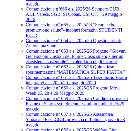
maggio
Comunicazione n°666 a.s. 2025/26 Sciopero CUB,
ADL Varese, SGB, SI Cobas, USI CIT - 29 maggio
2026
Comunicazione n° 665 a.s. 2025/26 “Scuole che
promuovono salute”- incontri formativi STUDENTI
PEER
Comunicazione n° 664 a.s. 2025/26 Questionario di
Autovalutazione
Comunicazione n° 663 a.s. 2025/26 Progetto “Giovani
Generazioni Custodi del Fiume Cosa: sinergie per un
ecosistema sostenibile” – calendario degli incontri
Comunicazione n° 662 a.s. 2025/26 Quinta fase
sperimentazione “MATEMATICA SUPER PIATTA”
Comunicazione n° 661 a.s. 2025/26 Terzo turno Esami
integrativi a.s. 2025/26 - maggio 2026
Comunicazione n° 660 a.s. 2025/26 Progetto Move
Week 25, 28 e 29 Maggio 2026
Comunicazione n° 659 a.s. 2025/26 Candidati privatisti
Esame di Stato - svolgimento esami preliminari 25-29
maggio
Comunicazione n° 657 a.s. 2025/26 Assemblea
Sindacale FLC CGIL provincia di Latina - giovedì 28
maggio
Comunicazione n° 656 a.s. 2025/26 Welfare Gite