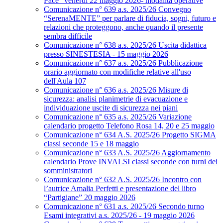
Pace” venerdì 22 maggio 2026- modalità operative
Comunicazione n° 639 a.s. 2025/26 Convegno
“SerenaMENTE” per parlare di fiducia, sogni, futuro e
relazioni che proteggono, anche quando il presente
sembra difficile
Comunicazione n° 638 a.s. 2025/26 Uscita didattica
presso SINESTESIA - 15 maggio 2026
Comunicazione n° 637 a.s. 2025/26 Pubblicazione
orario aggiornato con modifiche relative all'uso
dell'Aula 107
Comunicazione n° 636 a.s. 2025/26 Misure di
sicurezza: analisi planimetrie di evacuazione e
individuazione uscite di sicurezza nei piani
Comunicazione n° 635 a.s. 2025/26 Variazione
calendario progetto Telefono Rosa 14, 20 e 25 maggio
Comunicazione n° 634 A.S. 2025/26 Progetto SIGMA
classi seconde 15 e 18 maggio
Comunicazione n° 633 A.S. 2025/26 Aggiornamento
calendario Prove INVALSI classi seconde con turni dei
somministratori
Comunicazione n° 632 A.S. 2025/26 Incontro con
l’autrice Amalia Perfetti e presentazione del libro
“Partigiane” 20 maggio 2026
Comunicazione n° 631 a.s. 2025/26 Secondo turno
Esami integrativi a.s. 2025/26 - 19 maggio 2026