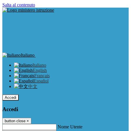
Salta al contenuto
Italiano
Italiano
English
Français
Español
中文
Accedi
Accedi
button close
×
Nome Utente