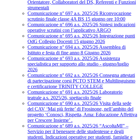
Orientatore, Collaboratori del DS, Referenti e Funzioni
strumentali
Comunicazione n° 697 a.s. 2025/26 Riconvocazione
scrutinio finale classe 4A BS 15 giugno ore 10:00
Comunicazione n° 696 a.s. 2025/26 Sintesi indicazioni
operative scrutini con l’applicativo ARGO
Comunicazione n° 695 a.s. 2025/26 Integrazione punti
OdG Collegio Docenti 15 giugno 2026
Comunicazione n° 694 a.s. 2025/26 Assemblea di
Istituto e festa di fine anno 8 Giugno 2026
Comunicazione n° 693 a.s. 2025/26 Assistenza
specialistica per supporto allo studio - giugno/luglio
2026
Comunicazione n° 692 a.s. 2025/26 Consegna attestati
di partecipazione corsi PCTO STEM e Multilinguismo
e certificazione TRINITY COLLEGE
Comunicazione n° 691 a.s. 2025/26 Laboratorio
teatrale a.s. 2025/26, spettacolo finale
Comunicazione n° 690 a.s. 2025/26 Visita della sede
del CAV ‘Mai più ferite’ di Frosinone, nell’ambito del
progetto ‘Conosci, Rispetta, Ama: Educazione Affettiva
per Crescere Insieme’ .
Comunicazione n° 689 a.s. 2025/26 “AscoltaMI” –
Servizio per il benessere delle studentesse e degli
studenti. Indicazioni operative per studenti, famiglie e