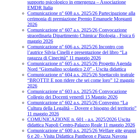
supporto psicologico in emergenza – Associazione
EMDR Italia
Comunicazione n° 608 a.s. 2025/26 Partecipazione alla
cerimonia di premiazione Premio Emanuele Morganti
2026
Comunicazione n° 607 a.s. 2025/26 Convocazione
straordinaria Dipartimento Chimica/ Biologia - Fisica 6
maggio 2026
Comunicazione n° 606 a.s. 2025/26 Incontro con
l’autrice Silvia Cinelli e presentazione del libro “La
ragazza di Cinecittà” 11 maggio 2026
Comunicazione n° 605 a.s. 2025/26 Progetto Agenda
Nord “Giornalino scolastico 2.0” - Uscita didattica
Comunicazione n° 604 a.s. 2025/26 Spettacolo teatrale
“BROTTI! E non ridere che sei come loro” 12 maggio
2026
Comunicazione n° 603 a.s. 2025/26 Convocazione
Collegio dei Docenti venerdì 15 Maggio 2026
Comunicazione n° 602 a.s. 2025/26 Convegno “La
Cultura della Legalità – Dovere e bisogno del territorio”
11 maggio 2026
COMUNICAZIONE n. 601 - a.s. 2025/2026 Uscita
didattica Napoli Centro-Palazzo Reale 11 maggio 2026
Comunicazione n° 600 a.s. 2025/26 Welfare gite gruppi
6 e 20 - Visita Didattica Pantheon e Piazza Navona