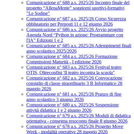
Comunicazione n° 688 a.s. 2025/26 Incontro finale del
progetto “AllenaMente” soggiorni sportivi‑formativi
"Le Sodine"
Comunicazione n° 687 a.s. 2025/26 Corso Sicurezza
obbligatorio per Preposti 11 e 12 giugno 2026
Comunicazione n° 686 a.s. 2025/26 Avvio progetto
Agenda Nord “Python in azione: Programmare con
l'IA” Edizioni 1 e 2
Comunicazione n° 685 a.s. 2025/26 Adempimenti finali
anno scolastico 2025/2026
Comunicazione n° 684 a.s. 2025/26 Formazione
Commissioni Maturità - I edizione 2026
Comunicazione n° 683 a.s. 2025/26 Festival teatro
OTIS, Oltreconfini 'Il teatro incontra la scuola"
Comunicazione n° 682 a.s. 2025/26 Convocazione
consiglio di classe straordinario 3 B Informatico 28
maggio 2026
Comunicazione n° 681 a.s. 2025/26 Pranzo di fine
anno scolastico 3 giugno 2026
Comunicazione n° 680 a.s. 2025/26 Sospensione
attività didattica 1 e 2 giugno 2026
Comunicazione n° 679 a.s. 2025/26 Moduli di didattica
orientativa - consegna resoconto finale 8 giugno 2026
Comunicazione n° 678 a.s. 2025/26 Progetto Move
Week - modalità operative 28 maggio 2026