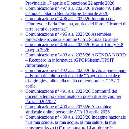
Provinciale 17 aprile e Donazione 22 aprile 2026
Comunicazione n° 497 a.s. 2025/26 Evento “A Tutto
Campo” - Stadio Benito Stirpe 13 aprile 2026
Comunicazione n° 496 a.s. 2025/26 Incontro con
l'Onorevole Ilaria Fontana, autrice del libro “Cicatrici di
terra, semi di speranza”
Comunicazione n° 495 a.s. 2025/26 Assemblea
Sindacale Provinciale online CISL Scuola 16 aprile
Comunicazione n° 494 a.s. 2025/26 Esami Trinity 7-8
maggio 2026
Comunicazione n° 493 a.s. 2025/26 AGENDA NORD
– Recupero in informatica (GPOI/Sistemi/TPSIT
/Informatica)
Comunicazione n° 492 a.s. 2025/26 Invito a partecipare
al Forum di cultura psicosociale “Angoscia sociale e
disagio giovanile nella realtà contemporanea” 15-17
aprile
Comunicazione n° 491 a.s. 2025/26 Continuità dei
docenti a tempo determinato su posto di sostegno per
l’a. s. 2026/2027
Comunicazione n° 490 a.s. 2025/26 Assemblea
sindacale online personale ATA 13 aprile 2026
Comunicazione n° 489 a.s. 2025/26 Indagine nazionale
“La mia scuola, la mia acqua, la mia salute: la mia
consapevolezza (?)” questionario 10 aprile ore 9