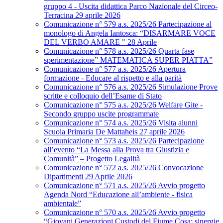
gruppo 4 - Uscita didattica Parco Nazionale del Circeo-
Terracina 29 aprile 2026
Comunicazione n° 579 a.s. 2025/26 Partecipazione al
monologo di Angela Iantosca: “DISARMARE VOCE
DEL VERBO AMARE " 28 Aprile
Comunicazione n° 578 a.s. 2025/26 Quarta fase
sperimentazione” MATEMATICA SUPER PIATTA”
Comunicazione n° 577 a.s. 2025/26 Apertura
formazione - Educare al rispetto e alla parità
Comunicazione n° 576 a.s. 2025/26 Simulazione Prove
scritte e colloquio dell’Esame di Stato
Comunicazione n° 575 a.s. 2025/26 Welfare Gite -
Secondo gruppo uscite programmate
Comunicazione n° 574 a.s. 2025/26 Visita alunni
Scuola Primaria De Mattaheis 27 aprile 2026
Comunicazione n° 573 a.s. 2025/26 Partecipazione
all’evento “La Messa alla Prova tra Giustizia e
Comunità” – Progetto Legalità
Comunicazione n° 572 a.s. 2025/26 Convocazione
Dipartimenti 29 Aprile 2026
Comunicazione n° 571 a.s. 2025/26 Avvio progetto
Agenda Nord “Educazione all’ambiente - fisica
ambientale”
Comunicazione n° 570 a.s. 2025/26 Avvio progetto
“Giovani Generazioni Custodi del Fiume Cosa: sinergie