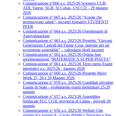
Comunicazione n°666 a.s. 2025/26 Sciopero CUB,
ADL Varese, SGB, SI Cobas, USI CIT - 29 maggio
2026
Comunicazione n° 665 a.s. 2025/26 “Scuole che
promuovono salute”- incontri formativi STUDENTI
PEER
Comunicazione n° 664 a.s. 2025/26 Questionario di
Autovalutazione
Comunicazione n° 663 a.s. 2025/26 Progetto “Giovani
Generazioni Custodi del Fiume Cosa: sinergie per un
ecosistema sostenibile” – calendario degli incontri
Comunicazione n° 662 a.s. 2025/26 Quinta fase
sperimentazione “MATEMATICA SUPER PIATTA”
Comunicazione n° 661 a.s. 2025/26 Terzo turno Esami
integrativi a.s. 2025/26 - maggio 2026
Comunicazione n° 660 a.s. 2025/26 Progetto Move
Week 25, 28 e 29 Maggio 2026
Comunicazione n° 659 a.s. 2025/26 Candidati privatisti
Esame di Stato - svolgimento esami preliminari 25-29
maggio
Comunicazione n° 657 a.s. 2025/26 Assemblea
Sindacale FLC CGIL provincia di Latina - giovedì 28
maggio
Comunicazione n° 656 a.s. 2025/26 Welfare Gite
gruppo 8 e gruppo 9 - Uscita didattica Terracina e San