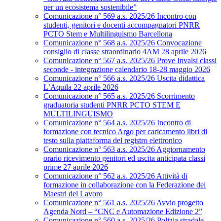
per un ecosistema sostenibile”
Comunicazione n° 569 a.s. 2025/26 Incontro con
studenti, genitori e docenti accompagnatori PNRR
PCTO Stem e Multilinguismo Barcellona
Comunicazione n° 568 a.s. 2025/26 Convocazione
consiglio di classe straordinario 4AM 28 aprile 2026
Comunicazione n° 567 a.s. 2025/26 Prove Invalsi classi
seconde - integrazione calendario 18-28 maggio 2026
Comunicazione n° 566 a.s. 2025/26 Uscita didattica
L’Aquila 22 aprile 2026
Comunicazione n° 565 a.s. 2025/26 Scorrimento
graduatoria studenti PNRR PCTO STEM E
MULTILINGUISMO
Comunicazione n° 564 a.s. 2025/26 Incontro di
formazione con tecnico Argo per caricamento libri di
testo sulla piattaforma del registro elettronico
Comunicazione n° 563 a.s. 2025/26 Aggiornamento
orario ricevimento genitori ed uscita anticipata classi
prime 27 aprile 2026
Comunicazione n° 562 a.s. 2025/26 Attività di
formazione in collaborazione con la Federazione dei
Maestri del Lavoro
Comunicazione n° 561 a.s. 2025/26 Avvio progetto
Agenda Nord – “CNC e Automazione Edizione 2”
Comunicazione n° 560 a.s. 2025/26 Polizia stradale