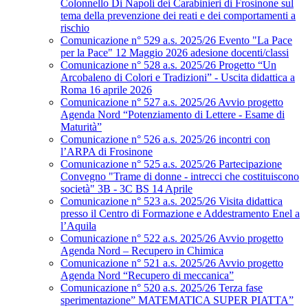
Colonnello Di Napoli dei Carabinieri di Frosinone sul
tema della prevenzione dei reati e dei comportamenti a
rischio
Comunicazione n° 529 a.s. 2025/26 Evento "La Pace
per la Pace" 12 Maggio 2026 adesione docenti/classi
Comunicazione n° 528 a.s. 2025/26 Progetto “Un
Arcobaleno di Colori e Tradizioni” - Uscita didattica a
Roma 16 aprile 2026
Comunicazione n° 527 a.s. 2025/26 Avvio progetto
Agenda Nord “Potenziamento di Lettere - Esame di
Maturità”
Comunicazione n° 526 a.s. 2025/26 incontri con
l’ARPA di Frosinone
Comunicazione n° 525 a.s. 2025/26 Partecipazione
Convegno "Trame di donne - intrecci che costituiscono
società" 3B - 3C BS 14 Aprile
Comunicazione n° 523 a.s. 2025/26 Visita didattica
presso il Centro di Formazione e Addestramento Enel a
l’Aquila
Comunicazione n° 522 a.s. 2025/26 Avvio progetto
Agenda Nord – Recupero in Chimica
Comunicazione n° 521 a.s. 2025/26 Avvio progetto
Agenda Nord “Recupero di meccanica”
Comunicazione n° 520 a.s. 2025/26 Terza fase
sperimentazione” MATEMATICA SUPER PIATTA”