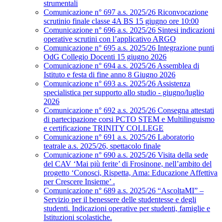
strumentali
Comunicazione n° 697 a.s. 2025/26 Riconvocazione
scrutinio finale classe 4A BS 15 giugno ore 10:00
Comunicazione n° 696 a.s. 2025/26 Sintesi indicazioni
operative scrutini con l’applicativo ARGO
Comunicazione n° 695 a.s. 2025/26 Integrazione punti
OdG Collegio Docenti 15 giugno 2026
Comunicazione n° 694 a.s. 2025/26 Assemblea di
Istituto e festa di fine anno 8 Giugno 2026
Comunicazione n° 693 a.s. 2025/26 Assistenza
specialistica per supporto allo studio - giugno/luglio
2026
Comunicazione n° 692 a.s. 2025/26 Consegna attestati
di partecipazione corsi PCTO STEM e Multilinguismo
e certificazione TRINITY COLLEGE
Comunicazione n° 691 a.s. 2025/26 Laboratorio
teatrale a.s. 2025/26, spettacolo finale
Comunicazione n° 690 a.s. 2025/26 Visita della sede
del CAV ‘Mai più ferite’ di Frosinone, nell’ambito del
progetto ‘Conosci, Rispetta, Ama: Educazione Affettiva
per Crescere Insieme’ .
Comunicazione n° 689 a.s. 2025/26 “AscoltaMI” –
Servizio per il benessere delle studentesse e degli
studenti. Indicazioni operative per studenti, famiglie e
Istituzioni scolastiche.