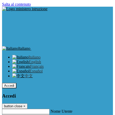
Salta al contenuto
Italiano
Italiano
English
Français
Español
中文
Accedi
Accedi
button close
×
Nome Utente