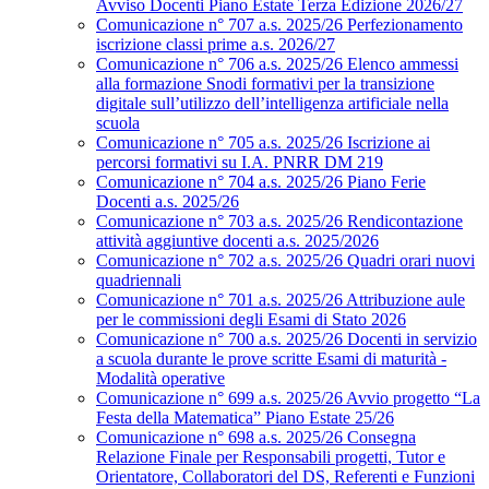
Avviso Docenti Piano Estate Terza Edizione 2026/27
Comunicazione n° 707 a.s. 2025/26 Perfezionamento
iscrizione classi prime a.s. 2026/27
Comunicazione n° 706 a.s. 2025/26 Elenco ammessi
alla formazione Snodi formativi per la transizione
digitale sull’utilizzo dell’intelligenza artificiale nella
scuola
Comunicazione n° 705 a.s. 2025/26 Iscrizione ai
percorsi formativi su I.A. PNRR DM 219
Comunicazione n° 704 a.s. 2025/26 Piano Ferie
Docenti a.s. 2025/26
Comunicazione n° 703 a.s. 2025/26 Rendicontazione
attività aggiuntive docenti a.s. 2025/2026
Comunicazione n° 702 a.s. 2025/26 Quadri orari nuovi
quadriennali
Comunicazione n° 701 a.s. 2025/26 Attribuzione aule
per le commissioni degli Esami di Stato 2026
Comunicazione n° 700 a.s. 2025/26 Docenti in servizio
a scuola durante le prove scritte Esami di maturità -
Modalità operative
Comunicazione n° 699 a.s. 2025/26 Avvio progetto “La
Festa della Matematica” Piano Estate 25/26
Comunicazione n° 698 a.s. 2025/26 Consegna
Relazione Finale per Responsabili progetti, Tutor e
Orientatore, Collaboratori del DS, Referenti e Funzioni