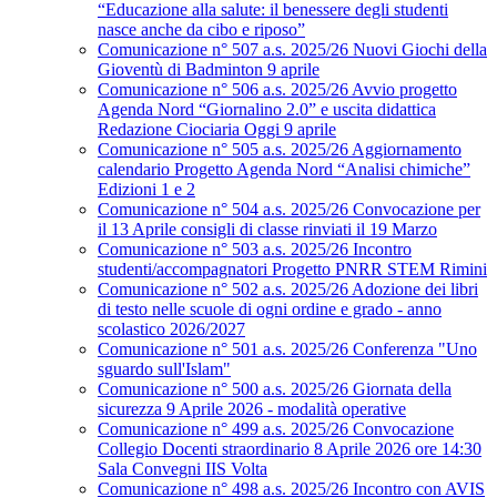
“Educazione alla salute: il benessere degli studenti
nasce anche da cibo e riposo”
Comunicazione n° 507 a.s. 2025/26 Nuovi Giochi della
Gioventù di Badminton 9 aprile
Comunicazione n° 506 a.s. 2025/26 Avvio progetto
Agenda Nord “Giornalino 2.0” e uscita didattica
Redazione Ciociaria Oggi 9 aprile
Comunicazione n° 505 a.s. 2025/26 Aggiornamento
calendario Progetto Agenda Nord “Analisi chimiche”
Edizioni 1 e 2
Comunicazione n° 504 a.s. 2025/26 Convocazione per
il 13 Aprile consigli di classe rinviati il 19 Marzo
Comunicazione n° 503 a.s. 2025/26 Incontro
studenti/accompagnatori Progetto PNRR STEM Rimini
Comunicazione n° 502 a.s. 2025/26 Adozione dei libri
di testo nelle scuole di ogni ordine e grado - anno
scolastico 2026/2027
Comunicazione n° 501 a.s. 2025/26 Conferenza "Uno
sguardo sull'Islam"
Comunicazione n° 500 a.s. 2025/26 Giornata della
sicurezza 9 Aprile 2026 - modalità operative
Comunicazione n° 499 a.s. 2025/26 Convocazione
Collegio Docenti straordinario 8 Aprile 2026 ore 14:30
Sala Convegni IIS Volta
Comunicazione n° 498 a.s. 2025/26 Incontro con AVIS