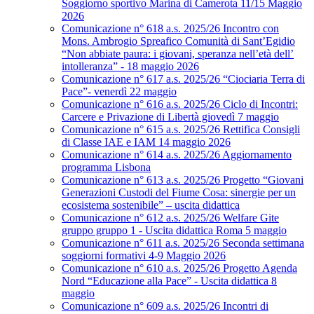
Soggiorno sportivo Marina di Camerota 11/15 Maggio
2026
Comunicazione n° 618 a.s. 2025/26 Incontro con
Mons. Ambrogio Spreafico Comunità di Sant’Egidio
“Non abbiate paura: i giovani, speranza nell’età dell’
intolleranza” - 18 maggio 2026
Comunicazione n° 617 a.s. 2025/26 “Ciociaria Terra di
Pace”- venerdì 22 maggio
Comunicazione n° 616 a.s. 2025/26 Ciclo di Incontri:
Carcere e Privazione di Libertà giovedì 7 maggio
Comunicazione n° 615 a.s. 2025/26 Rettifica Consigli
di Classe IAE e IAM 14 maggio 2026
Comunicazione n° 614 a.s. 2025/26 Aggiornamento
programma Lisbona
Comunicazione n° 613 a.s. 2025/26 Progetto “Giovani
Generazioni Custodi del Fiume Cosa: sinergie per un
ecosistema sostenibile” – uscita didattica
Comunicazione n° 612 a.s. 2025/26 Welfare Gite
gruppo gruppo 1 - Uscita didattica Roma 5 maggio
Comunicazione n° 611 a.s. 2025/26 Seconda settimana
soggiorni formativi 4-9 Maggio 2026
Comunicazione n° 610 a.s. 2025/26 Progetto Agenda
Nord “Educazione alla Pace” - Uscita didattica 8
maggio
Comunicazione n° 609 a.s. 2025/26 Incontri di