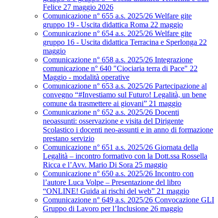
Felice 27 maggio 2026
Comunicazione n° 655 a.s. 2025/26 Welfare gite
gruppo 19 - Uscita didattica Roma 22 maggio
Comunicazione n° 654 a.s. 2025/26 Welfare gite
gruppo 16 - Uscita didattica Terracina e Sperlonga 22
maggio
Comunicazione n° 658 a.s. 2025/26 Integrazione
comunicazione n° 640 "Ciociaria terra di Pace" 22
Maggio - modalità operative
Comunicazione n° 653 a.s. 2025/26 Partecipazione al
convegno “#Investiamo sul Futuro! Legalità, un bene
comune da trasmettere ai giovani” 21 maggio
Comunicazione n° 652 a.s. 2025/26 Docenti
neoassunti: osservazione e visita del Dirigente
Scolastico i docenti neo-assunti e in anno di formazione
prestano servizio
Comunicazione n° 651 a.s. 2025/26 Giornata della
Legalità – incontro formativo con la Dott.ssa Rossella
Ricca e l’Avv. Mario Di Sora 25 maggio
Comunicazione n° 650 a.s. 2025/26 Incontro con
l’autore Luca Volpe – Presentazione del libro
“ONLINE! Guida ai rischi del web” 21 maggio
Comunicazione n° 649 a.s. 2025/26 Convocazione GLI
Gruppo di Lavoro per l’Inclusione 26 maggio