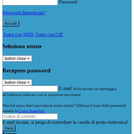
Password
Password dimenticata?
-
Entra con SPID
Entra con CIE
Seleziona utente
button close
×
Recupero password
button close
×
E-mail
Verrà inviato un messaggio
all'indirizzo indicato con le istruzioni necessarie.
Non hai una e-mail associata al nome utente? Effettua il reset della password
tramite la
Login Spaggiari
E-mail inviata, si prega di controllare la casella di posta elettronica!
Errore