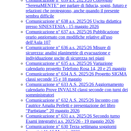
Comunicazione n° 639 a.s. 2025/26 Convegno
“SerenaMENTE” per parlare di fiducia, sogni, futuro e
relazioni che proteggono, anche quando il presente
sembra difficile
Comunicazione n° 638 a.s. 2025/26 Uscita didattica
presso SINESTESIA - 15 maggio 2026
Comunicazione n° 637 a.s. 2025/26 Pubblicazione
orario aggiornato con modifiche relative all'uso
dell'Aula 107
Comunicazione n° 636 a.s. 2025/26 Misure di
sicurezza: analisi planimetrie di evacuazione e
individuazione uscite di sicurezza nei piani
Comunicazione n° 635 a.s. 2025/26 Variazione
calendario progetto Telefono Rosa 14, 20 e 25 maggio
Comunicazione n° 634 A.S. 2025/26 Progetto SIGMA
classi seconde 15 e 18 maggio
Comunicazione n° 633 A.S. 2025/26 Aggiornamento
calendario Prove INVALSI classi seconde con turni dei
somministratori
Comunicazione n° 632 A.S. 2025/26 Incontro con
l’autrice Amalia Perfetti e presentazione del libro
“Partigiane” 20 maggio 2026
Comunicazione n° 631 a.s. 2025/26 Secondo turno
Esami integrativi a.s. 2025/26 - 19 maggio 2026
Comunicazione n° 630 Terza settimana soggiorni