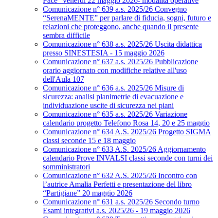
Pace” venerdì 22 maggio 2026- modalità operative
Comunicazione n° 639 a.s. 2025/26 Convegno
“SerenaMENTE” per parlare di fiducia, sogni, futuro e
relazioni che proteggono, anche quando il presente
sembra difficile
Comunicazione n° 638 a.s. 2025/26 Uscita didattica
presso SINESTESIA - 15 maggio 2026
Comunicazione n° 637 a.s. 2025/26 Pubblicazione
orario aggiornato con modifiche relative all'uso
dell'Aula 107
Comunicazione n° 636 a.s. 2025/26 Misure di
sicurezza: analisi planimetrie di evacuazione e
individuazione uscite di sicurezza nei piani
Comunicazione n° 635 a.s. 2025/26 Variazione
calendario progetto Telefono Rosa 14, 20 e 25 maggio
Comunicazione n° 634 A.S. 2025/26 Progetto SIGMA
classi seconde 15 e 18 maggio
Comunicazione n° 633 A.S. 2025/26 Aggiornamento
calendario Prove INVALSI classi seconde con turni dei
somministratori
Comunicazione n° 632 A.S. 2025/26 Incontro con
l’autrice Amalia Perfetti e presentazione del libro
“Partigiane” 20 maggio 2026
Comunicazione n° 631 a.s. 2025/26 Secondo turno
Esami integrativi a.s. 2025/26 - 19 maggio 2026