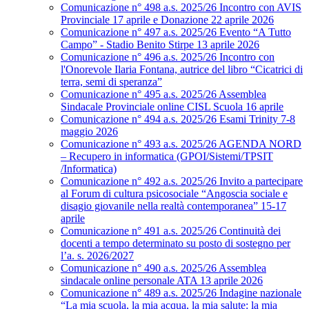
Comunicazione n° 498 a.s. 2025/26 Incontro con AVIS
Provinciale 17 aprile e Donazione 22 aprile 2026
Comunicazione n° 497 a.s. 2025/26 Evento “A Tutto
Campo” - Stadio Benito Stirpe 13 aprile 2026
Comunicazione n° 496 a.s. 2025/26 Incontro con
l'Onorevole Ilaria Fontana, autrice del libro “Cicatrici di
terra, semi di speranza”
Comunicazione n° 495 a.s. 2025/26 Assemblea
Sindacale Provinciale online CISL Scuola 16 aprile
Comunicazione n° 494 a.s. 2025/26 Esami Trinity 7-8
maggio 2026
Comunicazione n° 493 a.s. 2025/26 AGENDA NORD
– Recupero in informatica (GPOI/Sistemi/TPSIT
/Informatica)
Comunicazione n° 492 a.s. 2025/26 Invito a partecipare
al Forum di cultura psicosociale “Angoscia sociale e
disagio giovanile nella realtà contemporanea” 15-17
aprile
Comunicazione n° 491 a.s. 2025/26 Continuità dei
docenti a tempo determinato su posto di sostegno per
l’a. s. 2026/2027
Comunicazione n° 490 a.s. 2025/26 Assemblea
sindacale online personale ATA 13 aprile 2026
Comunicazione n° 489 a.s. 2025/26 Indagine nazionale
“La mia scuola, la mia acqua, la mia salute: la mia