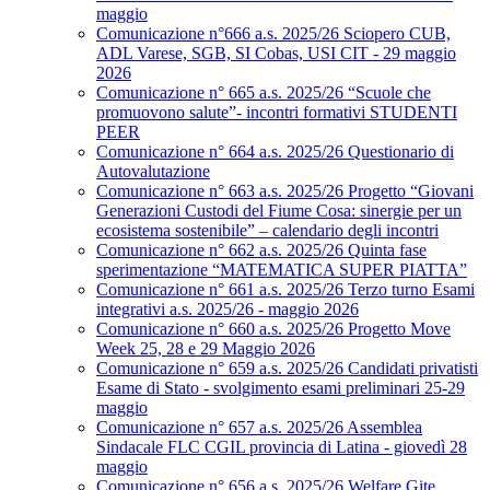
maggio
Comunicazione n°666 a.s. 2025/26 Sciopero CUB,
ADL Varese, SGB, SI Cobas, USI CIT - 29 maggio
2026
Comunicazione n° 665 a.s. 2025/26 “Scuole che
promuovono salute”- incontri formativi STUDENTI
PEER
Comunicazione n° 664 a.s. 2025/26 Questionario di
Autovalutazione
Comunicazione n° 663 a.s. 2025/26 Progetto “Giovani
Generazioni Custodi del Fiume Cosa: sinergie per un
ecosistema sostenibile” – calendario degli incontri
Comunicazione n° 662 a.s. 2025/26 Quinta fase
sperimentazione “MATEMATICA SUPER PIATTA”
Comunicazione n° 661 a.s. 2025/26 Terzo turno Esami
integrativi a.s. 2025/26 - maggio 2026
Comunicazione n° 660 a.s. 2025/26 Progetto Move
Week 25, 28 e 29 Maggio 2026
Comunicazione n° 659 a.s. 2025/26 Candidati privatisti
Esame di Stato - svolgimento esami preliminari 25-29
maggio
Comunicazione n° 657 a.s. 2025/26 Assemblea
Sindacale FLC CGIL provincia di Latina - giovedì 28
maggio
Comunicazione n° 656 a.s. 2025/26 Welfare Gite