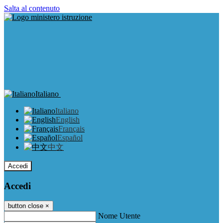
Salta al contenuto
Italiano
Italiano
English
Français
Español
中文
Accedi
Accedi
button close
×
Nome Utente