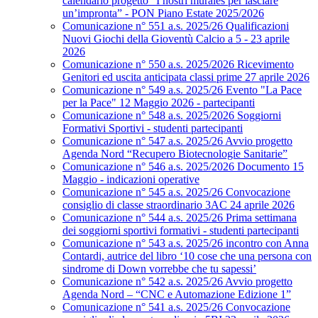
calendario progetto “I nostri murales per lasciare
un’impronta” - PON Piano Estate 2025/2026
Comunicazione n° 551 a.s. 2025/26 Qualificazioni
Nuovi Giochi della Gioventù Calcio a 5 - 23 aprile
2026
Comunicazione n° 550 a.s. 2025/2026 Ricevimento
Genitori ed uscita anticipata classi prime 27 aprile 2026
Comunicazione n° 549 a.s. 2025/26 Evento "La Pace
per la Pace" 12 Maggio 2026 - partecipanti
Comunicazione n° 548 a.s. 2025/2026 Soggiorni
Formativi Sportivi - studenti partecipanti
Comunicazione n° 547 a.s. 2025/26 Avvio progetto
Agenda Nord “Recupero Biotecnologie Sanitarie”
Comunicazione n° 546 a.s. 2025/2026 Documento 15
Maggio - indicazioni operative
Comunicazione n° 545 a.s. 2025/26 Convocazione
consiglio di classe straordinario 3AC 24 aprile 2026
Comunicazione n° 544 a.s. 2025/26 Prima settimana
dei soggiorni sportivi formativi - studenti partecipanti
Comunicazione n° 543 a.s. 2025/26 incontro con Anna
Contardi, autrice del libro ‘10 cose che una persona con
sindrome di Down vorrebbe che tu sapessi’
Comunicazione n° 542 a.s. 2025/26 Avvio progetto
Agenda Nord – “CNC e Automazione Edizione 1”
Comunicazione n° 541 a.s. 2025/26 Convocazione