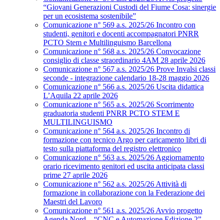
“Giovani Generazioni Custodi del Fiume Cosa: sinergie
per un ecosistema sostenibile”
Comunicazione n° 569 a.s. 2025/26 Incontro con
studenti, genitori e docenti accompagnatori PNRR
PCTO Stem e Multilinguismo Barcellona
Comunicazione n° 568 a.s. 2025/26 Convocazione
consiglio di classe straordinario 4AM 28 aprile 2026
Comunicazione n° 567 a.s. 2025/26 Prove Invalsi classi
seconde - integrazione calendario 18-28 maggio 2026
Comunicazione n° 566 a.s. 2025/26 Uscita didattica
L’Aquila 22 aprile 2026
Comunicazione n° 565 a.s. 2025/26 Scorrimento
graduatoria studenti PNRR PCTO STEM E
MULTILINGUISMO
Comunicazione n° 564 a.s. 2025/26 Incontro di
formazione con tecnico Argo per caricamento libri di
testo sulla piattaforma del registro elettronico
Comunicazione n° 563 a.s. 2025/26 Aggiornamento
orario ricevimento genitori ed uscita anticipata classi
prime 27 aprile 2026
Comunicazione n° 562 a.s. 2025/26 Attività di
formazione in collaborazione con la Federazione dei
Maestri del Lavoro
Comunicazione n° 561 a.s. 2025/26 Avvio progetto
Agenda Nord – “CNC e Automazione Edizione 2”