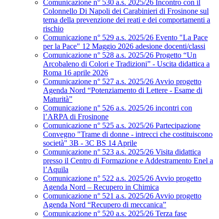
Comunicazione n° 530 a.s. 2025/26 Incontro con il
Colonnello Di Napoli dei Carabinieri di Frosinone sul
tema della prevenzione dei reati e dei comportamenti a
rischio
Comunicazione n° 529 a.s. 2025/26 Evento "La Pace
per la Pace" 12 Maggio 2026 adesione docenti/classi
Comunicazione n° 528 a.s. 2025/26 Progetto “Un
Arcobaleno di Colori e Tradizioni” - Uscita didattica a
Roma 16 aprile 2026
Comunicazione n° 527 a.s. 2025/26 Avvio progetto
Agenda Nord “Potenziamento di Lettere - Esame di
Maturità”
Comunicazione n° 526 a.s. 2025/26 incontri con
l’ARPA di Frosinone
Comunicazione n° 525 a.s. 2025/26 Partecipazione
Convegno "Trame di donne - intrecci che costituiscono
società" 3B - 3C BS 14 Aprile
Comunicazione n° 523 a.s. 2025/26 Visita didattica
presso il Centro di Formazione e Addestramento Enel a
l’Aquila
Comunicazione n° 522 a.s. 2025/26 Avvio progetto
Agenda Nord – Recupero in Chimica
Comunicazione n° 521 a.s. 2025/26 Avvio progetto
Agenda Nord “Recupero di meccanica”
Comunicazione n° 520 a.s. 2025/26 Terza fase