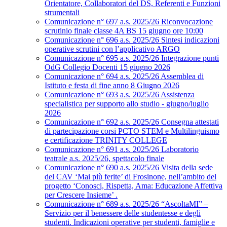
Orientatore, Collaboratori del DS, Referenti e Funzioni
strumentali
Comunicazione n° 697 a.s. 2025/26 Riconvocazione
scrutinio finale classe 4A BS 15 giugno ore 10:00
Comunicazione n° 696 a.s. 2025/26 Sintesi indicazioni
operative scrutini con l’applicativo ARGO
Comunicazione n° 695 a.s. 2025/26 Integrazione punti
OdG Collegio Docenti 15 giugno 2026
Comunicazione n° 694 a.s. 2025/26 Assemblea di
Istituto e festa di fine anno 8 Giugno 2026
Comunicazione n° 693 a.s. 2025/26 Assistenza
specialistica per supporto allo studio - giugno/luglio
2026
Comunicazione n° 692 a.s. 2025/26 Consegna attestati
di partecipazione corsi PCTO STEM e Multilinguismo
e certificazione TRINITY COLLEGE
Comunicazione n° 691 a.s. 2025/26 Laboratorio
teatrale a.s. 2025/26, spettacolo finale
Comunicazione n° 690 a.s. 2025/26 Visita della sede
del CAV ‘Mai più ferite’ di Frosinone, nell’ambito del
progetto ‘Conosci, Rispetta, Ama: Educazione Affettiva
per Crescere Insieme’ .
Comunicazione n° 689 a.s. 2025/26 “AscoltaMI” –
Servizio per il benessere delle studentesse e degli
studenti. Indicazioni operative per studenti, famiglie e