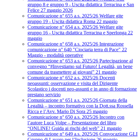
gruppo 8 e gruppo 9 - Uscita didattica Terracina e San
Felice 27 maggio 2026
Comunicazione n° 655 a.s. 2025/26 Welfare gite
gruppo 19 - Uscita didattica Roma 22 maggio
Comunicazione n° 654 a.s. 2025/26 Welfare gite
gruppo 16 - Uscita didattica Terracina e Sperlonga 22
maggio
Comunicazione n° 658 a.s. 2025/26 Integrazione
comunicazione n° 640 "Ciociaria terra di Pace" 22
Maggio - modalità operative
Comunicazione n° 653 a.s. 2025/26 Partecipazione al
convegno “#Investiamo sul Futuro! Legalità, un bene
comune da trasmettere ai giovani” 21 maggio
Comunicazione n° 652 a.s. 2025/26 Docenti
neoassunti: osservazione e visita del Dirigente
Scolastico i docenti neo-assunti e in anno di formazione
prestano servizio
Comunicazione n° 651 a.s. 2025/26 Giornata della
Legalità – incontro formativo con la Dott.ssa Rossella
Ricca e l’Avv. Mario Di Sora 25 maggio
Comunicazione n° 650 a.s. 2025/26 Incontro con
l’autore Luca Volpe – Presentazione del libro
“ONLINE! Guida ai rischi del web” 21 maggio
Comunicazione n° 649 a.s. 2025/26 Convocazione GLI
Gruppo di Lavoro per l’Inclusione 26 maggio