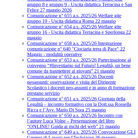
gruppo 8 e gruppo 9 - Uscita didattica Terracina e San
Felice 27 maggio 2026
Comunicazione n° 655 a.s. 2025/26 Welfare gite
gruppo 19 - Uscita didattica Roma 22 maggio
Comunicazione n° 654 a.s. 2025/26 Welfare gite
gruppo 16 - Uscita didattica Terracina e Sperlonga 22
maggio
Comunicazione n° 658 a.s. 2025/26 Integrazione
comunicazione n° 640 "Ciociaria terra di Pace" 22
Maggio - modalità operative
Comunicazione n° 653 a.s. 2025/26 Partecipazione al
convegno “#Investiamo sul Futuro! Legalità, un bene
comune da trasmettere ai giovani” 21 maggio
Comunicazione n° 652 a.s. 2025/26 Docenti
neoassunti: osservazione e visita del Dirigente
Scolastico i docenti neo-assunti e in anno di formazione
prestano servizio
Comunicazione n° 651 a.s. 2025/26 Giornata della
Legalità – incontro formativo con la Dott.ssa Rossella
Ricca e l’Avv. Mario Di Sora 25 maggio
Comunicazione n° 650 a.s. 2025/26 Incontro con
l’autore Luca Volpe – Presentazione del libro
“ONLINE! Guida ai rischi del web” 21 maggio
Comunicazione n° 649 a.s. 2025/26 Convocazione GLI
Gruppo di Lavoro per l’Inclusione 26 maggio