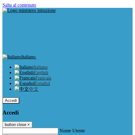
Salta al contenuto
Italiano
Italiano
English
Français
Español
中文
Accedi
Accedi
button close
×
Nome Utente