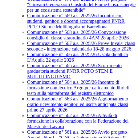
“Giovani Generazioni Custodi del Fiume Cosa: sinergie
per un ecosistema sostenibile”
Comunicazione n° 569 a.s. 2025/26 Incontro con
studenti, genitori e docenti accompagnatori PNRR
PCTO Stem e Multilinguismo Barcellona
Comunicazione n° 568 a.s. 2025/26 Convocazione
consiglio di classe straordinario 4AM 28 aprile 2026
Comunicazione n° 567 a.s. 2025/26 Prove Invalsi classi
seconde - integrazione calendario 18-28 maggio 2026
Comunicazione n° 566 a.s. 2025/26 Uscita didattica
L’Aquila 22 aprile 2026
Comunicazione n° 565 a.s. 2025/26 Scorrimento
graduatoria studenti PNRR PCTO STEM E
MULTILINGUISMO
Comunicazione n° 564 a.s. 2025/26 Incontro di
formazione con tecnico Argo per caricamento libri di
testo sulla piattaforma del registro elettronico
Comunicazione n° 563 a.s. 2025/26 Aggiornamento
orario ricevimento genitori ed uscita anticipata classi
prime 27 aprile 2026
Comunicazione n° 562 a.s. 2025/26 Attività di
formazione in collaborazione con la Federazione dei
Maestri del Lavoro
Comunicazione n° 561 a.s. 2025/26 Avvio progetto
Agenda Nord – “CNC e Automazione Edizione 2”