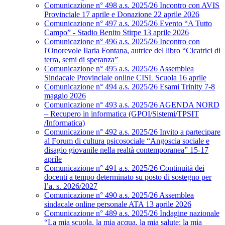
Comunicazione n° 498 a.s. 2025/26 Incontro con AVIS
Provinciale 17 aprile e Donazione 22 aprile 2026
Comunicazione n° 497 a.s. 2025/26 Evento “A Tutto
Campo” - Stadio Benito Stirpe 13 aprile 2026
Comunicazione n° 496 a.s. 2025/26 Incontro con
l'Onorevole Ilaria Fontana, autrice del libro “Cicatrici di
terra, semi di speranza”
Comunicazione n° 495 a.s. 2025/26 Assemblea
Sindacale Provinciale online CISL Scuola 16 aprile
Comunicazione n° 494 a.s. 2025/26 Esami Trinity 7-8
maggio 2026
Comunicazione n° 493 a.s. 2025/26 AGENDA NORD
– Recupero in informatica (GPOI/Sistemi/TPSIT
/Informatica)
Comunicazione n° 492 a.s. 2025/26 Invito a partecipare
al Forum di cultura psicosociale “Angoscia sociale e
disagio giovanile nella realtà contemporanea” 15-17
aprile
Comunicazione n° 491 a.s. 2025/26 Continuità dei
docenti a tempo determinato su posto di sostegno per
l’a. s. 2026/2027
Comunicazione n° 490 a.s. 2025/26 Assemblea
sindacale online personale ATA 13 aprile 2026
Comunicazione n° 489 a.s. 2025/26 Indagine nazionale
“La mia scuola, la mia acqua, la mia salute: la mia