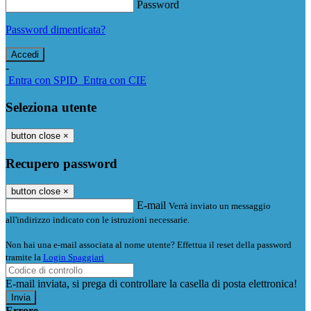
Password
Password dimenticata?
-
Entra con SPID
Entra con CIE
Seleziona utente
button close
×
Recupero password
button close
×
E-mail
Verrà inviato un messaggio
all'indirizzo indicato con le istruzioni necessarie.
Non hai una e-mail associata al nome utente? Effettua il reset della password
tramite la
Login Spaggiari
E-mail inviata, si prega di controllare la casella di posta elettronica!
Errore