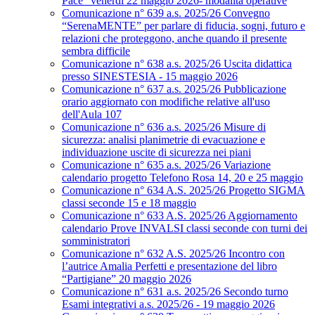
Pace” venerdì 22 maggio 2026- modalità operative
Comunicazione n° 639 a.s. 2025/26 Convegno
“SerenaMENTE” per parlare di fiducia, sogni, futuro e
relazioni che proteggono, anche quando il presente
sembra difficile
Comunicazione n° 638 a.s. 2025/26 Uscita didattica
presso SINESTESIA - 15 maggio 2026
Comunicazione n° 637 a.s. 2025/26 Pubblicazione
orario aggiornato con modifiche relative all'uso
dell'Aula 107
Comunicazione n° 636 a.s. 2025/26 Misure di
sicurezza: analisi planimetrie di evacuazione e
individuazione uscite di sicurezza nei piani
Comunicazione n° 635 a.s. 2025/26 Variazione
calendario progetto Telefono Rosa 14, 20 e 25 maggio
Comunicazione n° 634 A.S. 2025/26 Progetto SIGMA
classi seconde 15 e 18 maggio
Comunicazione n° 633 A.S. 2025/26 Aggiornamento
calendario Prove INVALSI classi seconde con turni dei
somministratori
Comunicazione n° 632 A.S. 2025/26 Incontro con
l’autrice Amalia Perfetti e presentazione del libro
“Partigiane” 20 maggio 2026
Comunicazione n° 631 a.s. 2025/26 Secondo turno
Esami integrativi a.s. 2025/26 - 19 maggio 2026