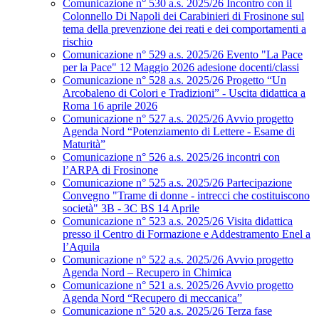
Comunicazione n° 530 a.s. 2025/26 Incontro con il
Colonnello Di Napoli dei Carabinieri di Frosinone sul
tema della prevenzione dei reati e dei comportamenti a
rischio
Comunicazione n° 529 a.s. 2025/26 Evento "La Pace
per la Pace" 12 Maggio 2026 adesione docenti/classi
Comunicazione n° 528 a.s. 2025/26 Progetto “Un
Arcobaleno di Colori e Tradizioni” - Uscita didattica a
Roma 16 aprile 2026
Comunicazione n° 527 a.s. 2025/26 Avvio progetto
Agenda Nord “Potenziamento di Lettere - Esame di
Maturità”
Comunicazione n° 526 a.s. 2025/26 incontri con
l’ARPA di Frosinone
Comunicazione n° 525 a.s. 2025/26 Partecipazione
Convegno "Trame di donne - intrecci che costituiscono
società" 3B - 3C BS 14 Aprile
Comunicazione n° 523 a.s. 2025/26 Visita didattica
presso il Centro di Formazione e Addestramento Enel a
l’Aquila
Comunicazione n° 522 a.s. 2025/26 Avvio progetto
Agenda Nord – Recupero in Chimica
Comunicazione n° 521 a.s. 2025/26 Avvio progetto
Agenda Nord “Recupero di meccanica”
Comunicazione n° 520 a.s. 2025/26 Terza fase