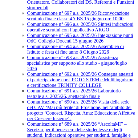
Orientatore, Collaboratori del DS, Referenti e Funzioni
strumentali
Comunicazione n° 697 a.s. 2025/26 Riconvocazione
scrutinio finale classe 4A BS 15 giugno ore 10:00
Comunicazione n° 696 a.s. 2025/26 Sintesi indicazioni
operative scrutini con l’applicativo ARGO
Comunicazione n° 695 a.s. 2025/26 Integrazione punti
OdG Collegio Docenti 15 giugno 2026
Comunicazione n° 694 a.s. 2025/26 Assemblea di
Istituto e festa di fine anno 8 Giugno 2026
Comunicazione n° 693 a.s. 2025/26 Assistenza
specialistica per supporto allo studio - giugno/luglio
2026
Comunicazione n° 692 a.s. 2025/26 Consegna attestati
di partecipazione corsi PCTO STEM e Multilinguismo
e certificazione TRINITY COLLEGE
Comunicazione n° 691 a.s. 2025/26 Laboratorio
teatrale a.s. 2025/26, spettacolo finale
Comunicazione n° 690 a.s. 2025/26 Visita della sede
del CAV ‘Mai più ferite’ di Frosinone, nell’ambito del
progetto ‘Conosci, Rispetta, Ama: Educazione Affettiva
per Crescere Insieme’ .
Comunicazione n° 689 a.s. 2025/26 “AscoltaMI” –
Servizio per il benessere delle studentesse e degli
studenti. Indicazioni operative per studenti, famiglie e