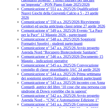
calendario progetto “I nostri murales per lasciare
un’impronta” - PON Piano Estate 2025/2026
Comunicazione n° 551 a.s. 2025/26 Qualificazioni
Nuovi Giochi della Gioventù Calcio a 5 - 23 aprile
2026
Comunicazione n° 550 a.s. 2025/2026 Ricevimento
Genitori ed uscita anticipata classi prime 27 aprile 2026
Comunicazione n° 549 a.s. 2025/26 Evento "La Pace
per la Pace" 12 Maggio 2026 - partecipanti
Comunicazione n° 548 a.s. 2025/2026 Soggiorni
Formativi Sportivi - studenti partecipanti
Comunicazione n° 547 a.s. 2025/26 Avvio progetto
Agenda Nord “Recupero Biotecnologie Sanitarie”
Comunicazione n° 546 a.s. 2025/2026 Documento 15
Maggio - indicazioni operative
Comunicazione n° 545 a.s. 2025/26 Convocazione
consiglio di classe straordinario 3AC 24 aprile 2026
Comunicazione n° 544 a.s. 2025/26 Prima settimana
dei soggiorni sportivi formativi - studenti partecipanti
Comunicazione n° 543 a.s. 2025/26 incontro con Anna
Contardi, autrice del libro ‘10 cose che una persona con
sindrome di Down vorrebbe che tu sapessi’
Comunicazione n° 542 a.s. 2025/26 Avvio progetto
Agenda Nord – “CNC e Automazione Edizione 1”
Comunicazione n° 541 a.s. 2025/26 Convocazione