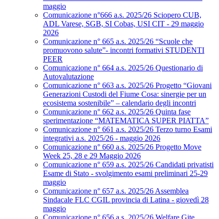
maggio
Comunicazione n°666 a.s. 2025/26 Sciopero CUB,
ADL Varese, SGB, SI Cobas, USI CIT - 29 maggio
2026
Comunicazione n° 665 a.s. 2025/26 “Scuole che
promuovono salute”- incontri formativi STUDENTI
PEER
Comunicazione n° 664 a.s. 2025/26 Questionario di
Autovalutazione
Comunicazione n° 663 a.s. 2025/26 Progetto “Giovani
Generazioni Custodi del Fiume Cosa: sinergie per un
ecosistema sostenibile” – calendario degli incontri
Comunicazione n° 662 a.s. 2025/26 Quinta fase
sperimentazione “MATEMATICA SUPER PIATTA”
Comunicazione n° 661 a.s. 2025/26 Terzo turno Esami
integrativi a.s. 2025/26 - maggio 2026
Comunicazione n° 660 a.s. 2025/26 Progetto Move
Week 25, 28 e 29 Maggio 2026
Comunicazione n° 659 a.s. 2025/26 Candidati privatisti
Esame di Stato - svolgimento esami preliminari 25-29
maggio
Comunicazione n° 657 a.s. 2025/26 Assemblea
Sindacale FLC CGIL provincia di Latina - giovedì 28
maggio
Comunicazione n° 656 a.s. 2025/26 Welfare Gite