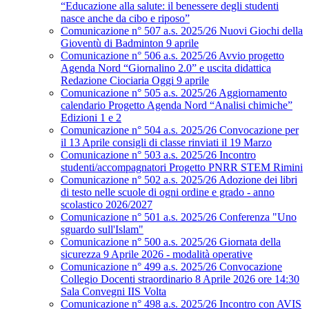
“Educazione alla salute: il benessere degli studenti
nasce anche da cibo e riposo”
Comunicazione n° 507 a.s. 2025/26 Nuovi Giochi della
Gioventù di Badminton 9 aprile
Comunicazione n° 506 a.s. 2025/26 Avvio progetto
Agenda Nord “Giornalino 2.0” e uscita didattica
Redazione Ciociaria Oggi 9 aprile
Comunicazione n° 505 a.s. 2025/26 Aggiornamento
calendario Progetto Agenda Nord “Analisi chimiche”
Edizioni 1 e 2
Comunicazione n° 504 a.s. 2025/26 Convocazione per
il 13 Aprile consigli di classe rinviati il 19 Marzo
Comunicazione n° 503 a.s. 2025/26 Incontro
studenti/accompagnatori Progetto PNRR STEM Rimini
Comunicazione n° 502 a.s. 2025/26 Adozione dei libri
di testo nelle scuole di ogni ordine e grado - anno
scolastico 2026/2027
Comunicazione n° 501 a.s. 2025/26 Conferenza "Uno
sguardo sull'Islam"
Comunicazione n° 500 a.s. 2025/26 Giornata della
sicurezza 9 Aprile 2026 - modalità operative
Comunicazione n° 499 a.s. 2025/26 Convocazione
Collegio Docenti straordinario 8 Aprile 2026 ore 14:30
Sala Convegni IIS Volta
Comunicazione n° 498 a.s. 2025/26 Incontro con AVIS