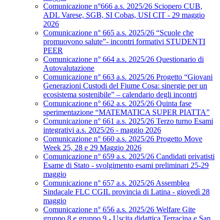
Comunicazione n°666 a.s. 2025/26 Sciopero CUB,
ADL Varese, SGB, SI Cobas, USI CIT - 29 maggio
2026
Comunicazione n° 665 a.s. 2025/26 “Scuole che
promuovono salute”- incontri formativi STUDENTI
PEER
Comunicazione n° 664 a.s. 2025/26 Questionario di
Autovalutazione
Comunicazione n° 663 a.s. 2025/26 Progetto “Giovani
Generazioni Custodi del Fiume Cosa: sinergie per un
ecosistema sostenibile” – calendario degli incontri
Comunicazione n° 662 a.s. 2025/26 Quinta fase
sperimentazione “MATEMATICA SUPER PIATTA”
Comunicazione n° 661 a.s. 2025/26 Terzo turno Esami
integrativi a.s. 2025/26 - maggio 2026
Comunicazione n° 660 a.s. 2025/26 Progetto Move
Week 25, 28 e 29 Maggio 2026
Comunicazione n° 659 a.s. 2025/26 Candidati privatisti
Esame di Stato - svolgimento esami preliminari 25-29
maggio
Comunicazione n° 657 a.s. 2025/26 Assemblea
Sindacale FLC CGIL provincia di Latina - giovedì 28
maggio
Comunicazione n° 656 a.s. 2025/26 Welfare Gite
gruppo 8 e gruppo 9 - Uscita didattica Terracina e San