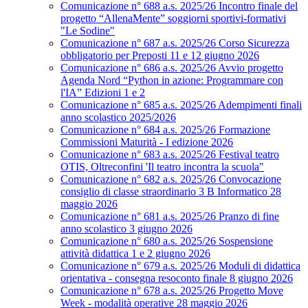
Comunicazione n° 688 a.s. 2025/26 Incontro finale del
progetto “AllenaMente” soggiorni sportivi‑formativi
"Le Sodine"
Comunicazione n° 687 a.s. 2025/26 Corso Sicurezza
obbligatorio per Preposti 11 e 12 giugno 2026
Comunicazione n° 686 a.s. 2025/26 Avvio progetto
Agenda Nord “Python in azione: Programmare con
l'IA” Edizioni 1 e 2
Comunicazione n° 685 a.s. 2025/26 Adempimenti finali
anno scolastico 2025/2026
Comunicazione n° 684 a.s. 2025/26 Formazione
Commissioni Maturità - I edizione 2026
Comunicazione n° 683 a.s. 2025/26 Festival teatro
OTIS, Oltreconfini 'Il teatro incontra la scuola"
Comunicazione n° 682 a.s. 2025/26 Convocazione
consiglio di classe straordinario 3 B Informatico 28
maggio 2026
Comunicazione n° 681 a.s. 2025/26 Pranzo di fine
anno scolastico 3 giugno 2026
Comunicazione n° 680 a.s. 2025/26 Sospensione
attività didattica 1 e 2 giugno 2026
Comunicazione n° 679 a.s. 2025/26 Moduli di didattica
orientativa - consegna resoconto finale 8 giugno 2026
Comunicazione n° 678 a.s. 2025/26 Progetto Move
Week - modalità operative 28 maggio 2026