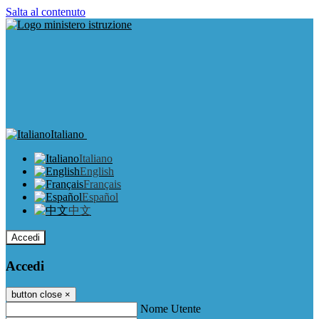
Salta al contenuto
Italiano
Italiano
English
Français
Español
中文
Accedi
Accedi
button close
×
Nome Utente