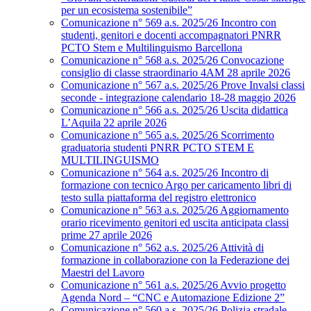
per un ecosistema sostenibile”
Comunicazione n° 569 a.s. 2025/26 Incontro con
studenti, genitori e docenti accompagnatori PNRR
PCTO Stem e Multilinguismo Barcellona
Comunicazione n° 568 a.s. 2025/26 Convocazione
consiglio di classe straordinario 4AM 28 aprile 2026
Comunicazione n° 567 a.s. 2025/26 Prove Invalsi classi
seconde - integrazione calendario 18-28 maggio 2026
Comunicazione n° 566 a.s. 2025/26 Uscita didattica
L’Aquila 22 aprile 2026
Comunicazione n° 565 a.s. 2025/26 Scorrimento
graduatoria studenti PNRR PCTO STEM E
MULTILINGUISMO
Comunicazione n° 564 a.s. 2025/26 Incontro di
formazione con tecnico Argo per caricamento libri di
testo sulla piattaforma del registro elettronico
Comunicazione n° 563 a.s. 2025/26 Aggiornamento
orario ricevimento genitori ed uscita anticipata classi
prime 27 aprile 2026
Comunicazione n° 562 a.s. 2025/26 Attività di
formazione in collaborazione con la Federazione dei
Maestri del Lavoro
Comunicazione n° 561 a.s. 2025/26 Avvio progetto
Agenda Nord – “CNC e Automazione Edizione 2”
Comunicazione n° 560 a.s. 2025/26 Polizia stradale