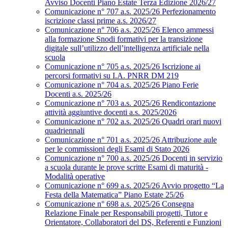
Avviso Docenti Piano Estate Terza Edizione 2026/27
Comunicazione n° 707 a.s. 2025/26 Perfezionamento
iscrizione classi prime a.s. 2026/27
Comunicazione n° 706 a.s. 2025/26 Elenco ammessi
alla formazione Snodi formativi per la transizione
digitale sull’utilizzo dell’intelligenza artificiale nella
scuola
Comunicazione n° 705 a.s. 2025/26 Iscrizione ai
percorsi formativi su I.A. PNRR DM 219
Comunicazione n° 704 a.s. 2025/26 Piano Ferie
Docenti a.s. 2025/26
Comunicazione n° 703 a.s. 2025/26 Rendicontazione
attività aggiuntive docenti a.s. 2025/2026
Comunicazione n° 702 a.s. 2025/26 Quadri orari nuovi
quadriennali
Comunicazione n° 701 a.s. 2025/26 Attribuzione aule
per le commissioni degli Esami di Stato 2026
Comunicazione n° 700 a.s. 2025/26 Docenti in servizio
a scuola durante le prove scritte Esami di maturità -
Modalità operative
Comunicazione n° 699 a.s. 2025/26 Avvio progetto “La
Festa della Matematica” Piano Estate 25/26
Comunicazione n° 698 a.s. 2025/26 Consegna
Relazione Finale per Responsabili progetti, Tutor e
Orientatore, Collaboratori del DS, Referenti e Funzioni