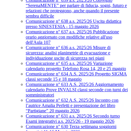
Comunicazione n° 639 a.s. 2025/26 Convegno
“SerenaMENTE” per parlare di fiducia, sogni, futuro e
relazioni che proteggono, anche quando il presente
sembra difficile
Comunicazione n° 638 a.s. 2025/26 Uscita didattica
presso SINESTESIA - 15 maggio 2026
Comunicazione n° 637 a.s. 2025/26 Pubblicazione
orario aggiornato con modifiche relative all'uso
dell'Aula 107
Comunicazione n° 636 a.s. 2025/26 Misure di
sicurezza: analisi planimetrie di evacuazione e
individuazione uscite di sicurezza nei piani
Comunicazione n° 635 a.s. 2025/26 Variazione
calendario progetto Telefono Rosa 14, 20 e 25 maggio
Comunicazione n° 634 A.S. 2025/26 Progetto SIGMA
classi seconde 15 e 18 maggio
Comunicazione n° 633 A.S. 2025/26 Aggiornamento
calendario Prove INVALSI classi seconde con turni dei
somministratori
Comunicazione n° 632 A.S. 2025/26 Incontro con
l’autrice Amalia Perfetti e presentazione del libro
“Partigiane” 20 maggio 2026
Comunicazione n° 631 a.s. 2025/26 Secondo turno
Esami integrativi a.s. 2025/26 - 19 maggio 2026
Comunicazione n° 630 Terza settimana soggiorni