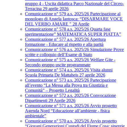
gruppo 4 - Uscita didattica Parco Nazionale del Circeo-
Terracina 29 aprile 2026
Comunicazione n° 579 a.s. 2025/26 Partecipazione al
monologo di Angela Iantosca: “DISARMARE VOCE
DEL VERBO AMARE " 28 Aprile
Comunicazione n° 578 a.s. 2025/26 Quarta fase
sperimentazione” MATEMATICA SUPER PIATTA”
Comunicazione n° 577 a.s. 2025/26 Apertura
formazione - Educare al rispetto e alla parità
Comunicazione n° 576 a.s. 2025/26 Simulazione Prove
scritte e colloquio dell’Esame di Stato
Comunicazione n° 575 a.s. 2025/26 Welfare Gite -
Secondo gruppo uscite programmate
Comunicazione n° 574 a.s. 2025/26 Visita alunni
Scuola Primaria De Mattaheis 27 aprile 2026
Comunicazione n° 573 a.s. 2025/26 Partecipazione
all’evento “La Messa alla Prova tra Giustizia e
Comunità” – Progetto Legalità
Comunicazione n° 572 a.s. 2025/26 Convocazione
Dipartimenti 29 Aprile 2026
Comunicazione n° 571 a.s. 2025/26 Avvio progetto
Agenda Nord “Educazione all’ambiente - fisica
ambientale”
Comunicazione n° 570 a.s. 2025/26 Avvio progetto
“Giovani Generazioni Custodi del Fiume Cosa: sinergie