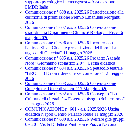
supporto psicologico in emergenza – Associazione
EMDR Italia
Comunicazione n° 608 a.s. 2025/26 Partecipazione alla
cerimonia di premiazione Premio Emanuele Morganti
2026
Comunicazione n° 607 a.s. 2025/26 Convocazione
straordinaria Dipartimento Chimica/ Biologia - Fisica 6
maggio 2026
Comunicazione n° 606 a.s. 2025/26 Incontro con
l’autrice Silvia Cinelli e presentazione del libro “La
ragazza di Cinecittà” 11 maggio 2026
Comunicazione n° 605 a.s. 2025/26 Progetto Agenda
Nord “Giornalino scolastico 2.0” - Uscita didattica
Comunicazione n° 604 a.s. 2025/26 Spettacolo teatrale
“BROTTI! E non ridere che sei come loro” 12 maggio
2026
Comunicazione n° 603 a.s. 2025/26 Convocazione
Collegio dei Docenti venerdì 15 Maggio 2026
Comunicazione n° 602 a.s. 2025/26 Convegno “La
Cultura della Legalità – Dovere e bisogno del territorio”
11 maggio 2026
COMUNICAZIONE n. 601 - a.s. 2025/2026 Uscita
didattica Napoli Centro-Palazzo Reale 11 maggio 2026
Comunicazione n° 600 a.s. 2025/26 Welfare gite gruppi
6 e 20 - Visita Didattica Pantheon e Piazza Navona