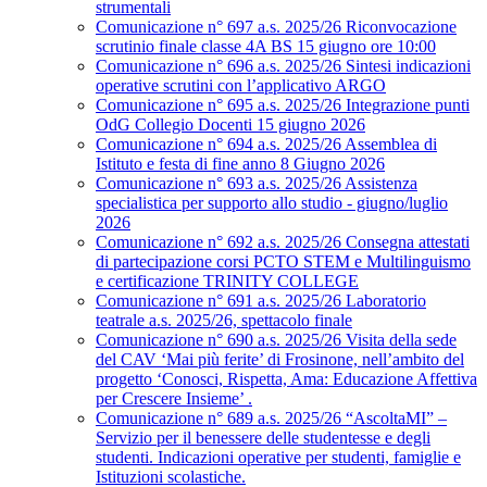
strumentali
Comunicazione n° 697 a.s. 2025/26 Riconvocazione
scrutinio finale classe 4A BS 15 giugno ore 10:00
Comunicazione n° 696 a.s. 2025/26 Sintesi indicazioni
operative scrutini con l’applicativo ARGO
Comunicazione n° 695 a.s. 2025/26 Integrazione punti
OdG Collegio Docenti 15 giugno 2026
Comunicazione n° 694 a.s. 2025/26 Assemblea di
Istituto e festa di fine anno 8 Giugno 2026
Comunicazione n° 693 a.s. 2025/26 Assistenza
specialistica per supporto allo studio - giugno/luglio
2026
Comunicazione n° 692 a.s. 2025/26 Consegna attestati
di partecipazione corsi PCTO STEM e Multilinguismo
e certificazione TRINITY COLLEGE
Comunicazione n° 691 a.s. 2025/26 Laboratorio
teatrale a.s. 2025/26, spettacolo finale
Comunicazione n° 690 a.s. 2025/26 Visita della sede
del CAV ‘Mai più ferite’ di Frosinone, nell’ambito del
progetto ‘Conosci, Rispetta, Ama: Educazione Affettiva
per Crescere Insieme’ .
Comunicazione n° 689 a.s. 2025/26 “AscoltaMI” –
Servizio per il benessere delle studentesse e degli
studenti. Indicazioni operative per studenti, famiglie e
Istituzioni scolastiche.