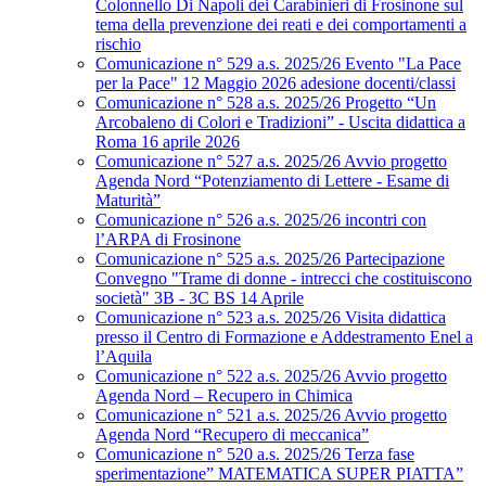
Colonnello Di Napoli dei Carabinieri di Frosinone sul
tema della prevenzione dei reati e dei comportamenti a
rischio
Comunicazione n° 529 a.s. 2025/26 Evento "La Pace
per la Pace" 12 Maggio 2026 adesione docenti/classi
Comunicazione n° 528 a.s. 2025/26 Progetto “Un
Arcobaleno di Colori e Tradizioni” - Uscita didattica a
Roma 16 aprile 2026
Comunicazione n° 527 a.s. 2025/26 Avvio progetto
Agenda Nord “Potenziamento di Lettere - Esame di
Maturità”
Comunicazione n° 526 a.s. 2025/26 incontri con
l’ARPA di Frosinone
Comunicazione n° 525 a.s. 2025/26 Partecipazione
Convegno "Trame di donne - intrecci che costituiscono
società" 3B - 3C BS 14 Aprile
Comunicazione n° 523 a.s. 2025/26 Visita didattica
presso il Centro di Formazione e Addestramento Enel a
l’Aquila
Comunicazione n° 522 a.s. 2025/26 Avvio progetto
Agenda Nord – Recupero in Chimica
Comunicazione n° 521 a.s. 2025/26 Avvio progetto
Agenda Nord “Recupero di meccanica”
Comunicazione n° 520 a.s. 2025/26 Terza fase
sperimentazione” MATEMATICA SUPER PIATTA”