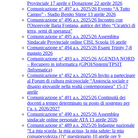
Provinciale 17 aprile e Donazione 22 aprile 2026
Comunicazione n° 497 a.s. 2025/26 Evento “A Tutto
Campo” - Stadio Benito Stirpe 13 aprile 2026
Comunicazione n° 496 a.s. 2025/26 Incontro con
l'Onorevole Ilaria Fontana, autrice del libro “Cicatrici di
terra, semi di speranza”
Comunicazione n° 495 a.s. 2025/26 Assemblea
Sindacale Provinciale online CISL Scuola 16 aprile
Comunicazione n° 494 a.s. 2025/26 Esami Trinity 7-8
maggio 2026
Comunicazione n° 493 a.s. 2025/26 AGENDA NORD
– Recupero in informatica (GPOI/Sistemi/TPSIT
/Informatica)
Comunicazione n° 492 a.s. 2025/26 Invito a partecipare
al Forum di cultura psicosociale “Angoscia sociale e
disagio giovanile nella realtà contemporanea” 15-17
aprile
Comunicazione n° 491 a.s. 2025/26 Continuità dei
docenti a tempo determinato su posto di sostegno per
l’a. s. 2026/2027
Comunicazione n° 490 a.s. 2025/26 Assemblea
sindacale online personale ATA 13 aprile 2026
Comunicazione n° 489 a.s. 2025/26 Indagine nazionale
“La mia scuola, la mia acqua, la mia salute: la mia
consapevolezza (?)” questionario 10 aprile ore 9