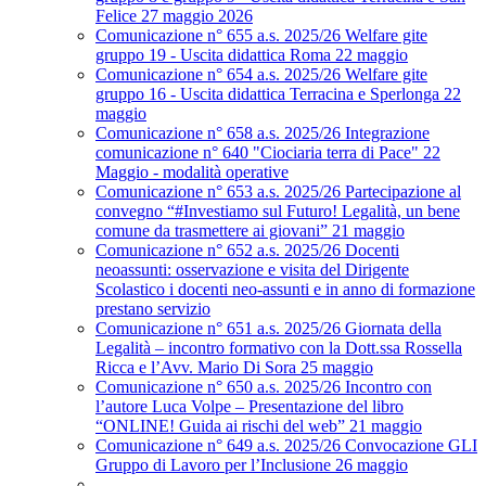
Felice 27 maggio 2026
Comunicazione n° 655 a.s. 2025/26 Welfare gite
gruppo 19 - Uscita didattica Roma 22 maggio
Comunicazione n° 654 a.s. 2025/26 Welfare gite
gruppo 16 - Uscita didattica Terracina e Sperlonga 22
maggio
Comunicazione n° 658 a.s. 2025/26 Integrazione
comunicazione n° 640 "Ciociaria terra di Pace" 22
Maggio - modalità operative
Comunicazione n° 653 a.s. 2025/26 Partecipazione al
convegno “#Investiamo sul Futuro! Legalità, un bene
comune da trasmettere ai giovani” 21 maggio
Comunicazione n° 652 a.s. 2025/26 Docenti
neoassunti: osservazione e visita del Dirigente
Scolastico i docenti neo-assunti e in anno di formazione
prestano servizio
Comunicazione n° 651 a.s. 2025/26 Giornata della
Legalità – incontro formativo con la Dott.ssa Rossella
Ricca e l’Avv. Mario Di Sora 25 maggio
Comunicazione n° 650 a.s. 2025/26 Incontro con
l’autore Luca Volpe – Presentazione del libro
“ONLINE! Guida ai rischi del web” 21 maggio
Comunicazione n° 649 a.s. 2025/26 Convocazione GLI
Gruppo di Lavoro per l’Inclusione 26 maggio