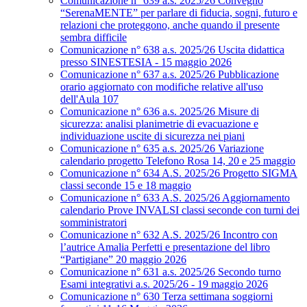
Comunicazione n° 639 a.s. 2025/26 Convegno
“SerenaMENTE” per parlare di fiducia, sogni, futuro e
relazioni che proteggono, anche quando il presente
sembra difficile
Comunicazione n° 638 a.s. 2025/26 Uscita didattica
presso SINESTESIA - 15 maggio 2026
Comunicazione n° 637 a.s. 2025/26 Pubblicazione
orario aggiornato con modifiche relative all'uso
dell'Aula 107
Comunicazione n° 636 a.s. 2025/26 Misure di
sicurezza: analisi planimetrie di evacuazione e
individuazione uscite di sicurezza nei piani
Comunicazione n° 635 a.s. 2025/26 Variazione
calendario progetto Telefono Rosa 14, 20 e 25 maggio
Comunicazione n° 634 A.S. 2025/26 Progetto SIGMA
classi seconde 15 e 18 maggio
Comunicazione n° 633 A.S. 2025/26 Aggiornamento
calendario Prove INVALSI classi seconde con turni dei
somministratori
Comunicazione n° 632 A.S. 2025/26 Incontro con
l’autrice Amalia Perfetti e presentazione del libro
“Partigiane” 20 maggio 2026
Comunicazione n° 631 a.s. 2025/26 Secondo turno
Esami integrativi a.s. 2025/26 - 19 maggio 2026
Comunicazione n° 630 Terza settimana soggiorni