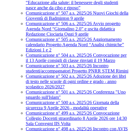
“Educazione alla salute: il benessere degli studenti
nasce anche da cibo e riposo”
Comunicazione n° 507 a.s. 2025/26 Nuovi Giochi della
Gioventù di Badminton 9 aprile
Comunicazione n° 506 a.s. 2025/26 Avvio progetto
Agenda Nord “Giornalino 2.0” e uscita didattica
Redazione Ciociaria Oggi 9 aprile
Comunicazione n° 505 a.s. 2025/26 Aggiornamento
calendario Progetto Agenda Nord “Analisi chimiche”
Edizioni 1 e 2
Comunicazione n° 504 a.s. 2025/26 Convocazione per
il 13 Aprile consigli di classe rinviati il 19 Marzo
Comunicazione n° 503 a.s. 2025/26 Incontro
studenti/accompagnatori Progetto PNRR STEM Rimini
Comunicazione n° 502 a.s. 2025/26 Adozione dei libri
di testo nelle scuole di ogni ordine e grado - anno
scolastico 2026/2027
Comunicazione n° 501 a.s. 2025/26 Conferenza "Uno
sguardo sull'Islam"
Comunicazione n° 500 a.s. 2025/26 Giornata della
sicurezza 9 Aprile 2026 - modalità operative
Comunicazione n° 499 a.s. 2025/26 Convocazione
Collegio Docenti straordinario 8 Aprile 2026 ore 14:30
Sala Convegni IIS Volta
Comunicazione n° 498 a.s. 2025/26 Incontro con AVIS