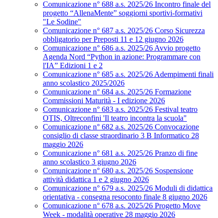
Comunicazione n° 688 a.s. 2025/26 Incontro finale del
progetto “AllenaMente” soggiorni sportivi‑formativi
"Le Sodine"
Comunicazione n° 687 a.s. 2025/26 Corso Sicurezza
obbligatorio per Preposti 11 e 12 giugno 2026
Comunicazione n° 686 a.s. 2025/26 Avvio progetto
Agenda Nord “Python in azione: Programmare con
l'IA” Edizioni 1 e 2
Comunicazione n° 685 a.s. 2025/26 Adempimenti finali
anno scolastico 2025/2026
Comunicazione n° 684 a.s. 2025/26 Formazione
Commissioni Maturità - I edizione 2026
Comunicazione n° 683 a.s. 2025/26 Festival teatro
OTIS, Oltreconfini 'Il teatro incontra la scuola"
Comunicazione n° 682 a.s. 2025/26 Convocazione
consiglio di classe straordinario 3 B Informatico 28
maggio 2026
Comunicazione n° 681 a.s. 2025/26 Pranzo di fine
anno scolastico 3 giugno 2026
Comunicazione n° 680 a.s. 2025/26 Sospensione
attività didattica 1 e 2 giugno 2026
Comunicazione n° 679 a.s. 2025/26 Moduli di didattica
orientativa - consegna resoconto finale 8 giugno 2026
Comunicazione n° 678 a.s. 2025/26 Progetto Move
Week - modalità operative 28 maggio 2026