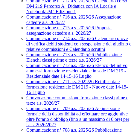
Comunicazione n° 717 a.s. 2025/26 Calendario corso
DM 219 Percorso A "Didattica con IA Locale e
NotebookLM" Edizione 1
Comunicazione n° 716 a.s. 2025/26 Assegnazione
cattedre a.s. 2026/27
Comunicazione n° 715 a.s. 2025/26 Proposta
assegnazione cattedre a.s. 2026/27
Comunicazione n° 714 a.s. 2025/26 Calendario prove
di verifica debiti studenti con sospensione del giudizio e
relative commissioni e Calendario scrutini
Comunicazione n° 713 a.s. 2025/26 Pubblicazione
Elenchi classi prime e terze a.s. 2026/27
Comunicazione n° 712 a.s. 2025/26 Elenco definitivo
ammessi formazione residenziale e in sede DM 219 -
Residenziale date 14-15-16 Luglio
Comunicazione n° 711 a.s. 2025/26 Rettifica date
formazione residenziale DM 219 - Nuove date 14-15-
16 Luglio
Convocazione commissione formazione classi prime e
terze a.s. 2026/27
Comunicazione n° 709 a.s. 2025/26 Acquisizione
formale della disponibilità ad effettuare ore aggiuntive
oltre l'orario d'obbligo (fino a un massimo di 6 ore) per
l'a.s. 2026/2027
Comunicazione n° 708 a.s. 2025/26 Pubblicazione