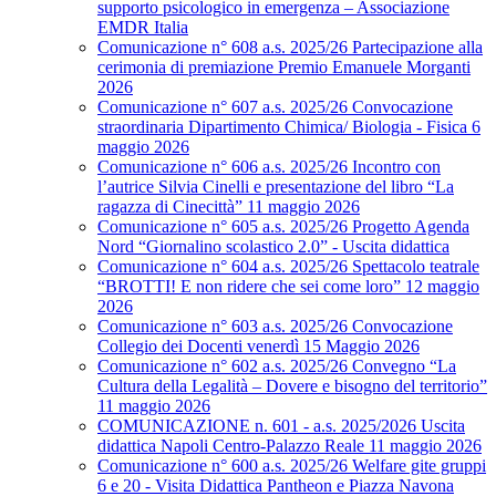
supporto psicologico in emergenza – Associazione
EMDR Italia
Comunicazione n° 608 a.s. 2025/26 Partecipazione alla
cerimonia di premiazione Premio Emanuele Morganti
2026
Comunicazione n° 607 a.s. 2025/26 Convocazione
straordinaria Dipartimento Chimica/ Biologia - Fisica 6
maggio 2026
Comunicazione n° 606 a.s. 2025/26 Incontro con
l’autrice Silvia Cinelli e presentazione del libro “La
ragazza di Cinecittà” 11 maggio 2026
Comunicazione n° 605 a.s. 2025/26 Progetto Agenda
Nord “Giornalino scolastico 2.0” - Uscita didattica
Comunicazione n° 604 a.s. 2025/26 Spettacolo teatrale
“BROTTI! E non ridere che sei come loro” 12 maggio
2026
Comunicazione n° 603 a.s. 2025/26 Convocazione
Collegio dei Docenti venerdì 15 Maggio 2026
Comunicazione n° 602 a.s. 2025/26 Convegno “La
Cultura della Legalità – Dovere e bisogno del territorio”
11 maggio 2026
COMUNICAZIONE n. 601 - a.s. 2025/2026 Uscita
didattica Napoli Centro-Palazzo Reale 11 maggio 2026
Comunicazione n° 600 a.s. 2025/26 Welfare gite gruppi
6 e 20 - Visita Didattica Pantheon e Piazza Navona