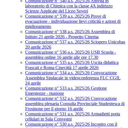
Comunicazione n° 540 a.s. 2025/26 Attività in
laboratorio di Chimica con la classe 4A indirizzo
Scienze Applicate del Liceo Severi
Comunicazione n° 539 a.s. 2025/26 Prove di
evacuazione - individuazione lievi criticità e azioni di
miglioramento
Comunicazione n° 538 a.s. 2025/26 Assemblea di
Istituto 21 aprile 2026 - Progetto Cinema
Comunicazione n° 537 a.s. 2025/26 Sciopero Unicobas
20 aprile 2026
Comunicazione n° 536 a.s. 2025/26 USB Scuola -
assemblea online 16 aprile alle ore 17.30
Comunicazione n° 535 a.s. 2025/26 Uscita didattica
Frascati e Roma Cinecittà 17 aprile 2026
Comunicazione n° 534 a.s. 2025/26 Convocazione
Assemblea Sindacale in videoconferenza FLC CGIL
24 aprile
Comunicazione n° 533 a.s. 2025/26 Gestione
Emergenze - riunione
Comunicazione n° 532 a.s. 2025/26 Convocazione
assemblea plenaria Consulta Provinciale Studentesca di
Frosinone per il giorno 16 aprile
Comunicazione n° 531 a.s. 2025/26 Armadietti porta
cellulari in Sala Convegni
Comunicazione n° 530 a.s. 2025/26 Incontro con il