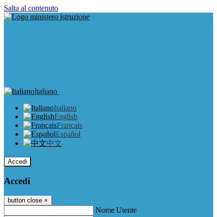
Salta al contenuto
Italiano
Italiano
English
Français
Español
中文
Accedi
Accedi
button close
×
Nome Utente