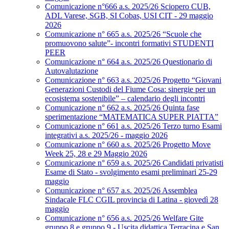
Comunicazione n°666 a.s. 2025/26 Sciopero CUB,
ADL Varese, SGB, SI Cobas, USI CIT - 29 maggio
2026
Comunicazione n° 665 a.s. 2025/26 “Scuole che
promuovono salute”- incontri formativi STUDENTI
PEER
Comunicazione n° 664 a.s. 2025/26 Questionario di
Autovalutazione
Comunicazione n° 663 a.s. 2025/26 Progetto “Giovani
Generazioni Custodi del Fiume Cosa: sinergie per un
ecosistema sostenibile” – calendario degli incontri
Comunicazione n° 662 a.s. 2025/26 Quinta fase
sperimentazione “MATEMATICA SUPER PIATTA”
Comunicazione n° 661 a.s. 2025/26 Terzo turno Esami
integrativi a.s. 2025/26 - maggio 2026
Comunicazione n° 660 a.s. 2025/26 Progetto Move
Week 25, 28 e 29 Maggio 2026
Comunicazione n° 659 a.s. 2025/26 Candidati privatisti
Esame di Stato - svolgimento esami preliminari 25-29
maggio
Comunicazione n° 657 a.s. 2025/26 Assemblea
Sindacale FLC CGIL provincia di Latina - giovedì 28
maggio
Comunicazione n° 656 a.s. 2025/26 Welfare Gite
gruppo 8 e gruppo 9 - Uscita didattica Terracina e San