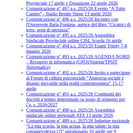
Provinciale 17 aprile e Donazione 22 aprile 2026
Comunicazione n° 497 a.s. 2025/26 Evento “A Tutto
Campo” - Stadio Benito Stirpe 13 aprile 2026
Comunicazione n° 496 a.s. 2025/26 Incontro con
l'Onorevole Ilaria Fontana, autrice del libro “Cicatrici di
terra, semi di speranza”
Comunicazione n° 495 a.s. 2025/26 Assemblea
Sindacale Provinciale online CISL Scuola 16 aprile
Comunicazione n° 494 a.s. 2025/26 Esami Trinity 7-8
maggio 2026
Comunicazione n° 493 a.s. 2025/26 AGENDA NORD
– Recupero in informatica (GPOI/Sistemi/TPSIT
/Informatica)
Comunicazione n° 492 a.s. 2025/26 Invito a partecipare
al Forum di cultura psicosociale “Angoscia sociale e
disagio giovanile nella realtà contemporanea” 15-17
aprile
Comunicazione n° 491 a.s. 2025/26 Continuità dei
docenti a tempo determinato su posto di sostegno per
l’a. s. 2026/2027
Comunicazione n° 490 a.s. 2025/26 Assemblea
sindacale online personale ATA 13 aprile 2026
Comunicazione n° 489 a.s. 2025/26 Indagine nazionale
“La mia scuola, la mia acqua, la mia salute: la mia
consapevolezza (?)” questionario 10 aprile ore 9