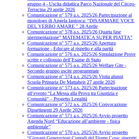
gruppo 4 - Uscita didattica Parco Nazionale del Circeo-
Terracina 29 aprile 2026
Comunicazione n° 579 a.s. 2025/26 Partecipazione al
monologo di Angela Iantosca: “DISARMARE VOCE
DEL VERBO AMARE " 28 Aprile
Comunicazione n° 578 a.s. 2025/26 Quarta fase
sperimentazione” MATEMATICA SUPER PIATTA”
Comunicazione n° 577 a.s. 2025/26 Apertura
formazione - Educare al rispetto e alla parità
Comunicazione n° 576 a.s. 2025/26 Simulazione Prove
scritte e colloquio dell’Esame di Stato
Comunicazione n° 575 a.s. 2025/26 Welfare Gite -
Secondo gruppo uscite programmate
Comunicazione n° 574 a.s. 2025/26 Visita alunni
Scuola Primaria De Mattaheis 27 aprile 2026
Comunicazione n° 573 a.s. 2025/26 Partecipazione
all’evento “La Messa alla Prova tra Giustizia e
Comunità” – Progetto Legalità
Comunicazione n° 572 a.s. 2025/26 Convocazione
Dipartimenti 29 Aprile 2026
Comunicazione n° 571 a.s. 2025/26 Avvio progetto
Agenda Nord “Educazione all’ambiente - fisica
ambientale”
Comunicazione n° 570 a.s. 2025/26 Avvio progetto
“Giovani Generazioni Custodi del Fiume Cosa: sinergie