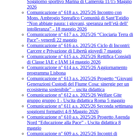
Soggiorno sportivo Marina di Camerota 11/15 Maggio
2026
Comunicazione n° 618 a.s. 2025/26 Incontro con
Mons. Ambrogio Spreafico Comunità di Sant’Egidio
“Non abbiate paura: i giovani, speranza nell’età dell’
intolleranza” - 18 maggio 2026
Comunicazione n° 617 a.s. 2025/26 “Ciociaria Terra di
Pace”- venerdì 22 maggio
Comunicazione n° 616 a.s. 2025/26 Ciclo di Incontri:
Carcere e Privazione di Libertà giovedì 7 maggio
Comunicazione n° 615 a.s. 2025/26 Rettifica Consigli
di Classe IAE e IAM 14 maggio 2026
Comunicazione n° 614 a.s. 2025/26 Aggiornamento
programma Lisbona
Comunicazione n° 613 a.s. 2025/26 Progetto “Giovani
Generazioni Custodi del Fiume Cosa: sinergie per un
ecosistema sostenibile” – uscita didattica
Comunicazione n° 612 a.s. 2025/26 Welfare Gite
gruppo gruppo 1 - Uscita didattica Roma 5 maggio
Comunicazione n° 611 a.s. 2025/26 Seconda settimana
soggiorni formativi 4-9 Maggio 2026
Comunicazione n° 610 a.s. 2025/26 Progetto Agenda
Nord “Educazione alla Pace” - Uscita didattica 8
maggio
Comunicazione n° 609 a.s. 2025/26 Incontri di