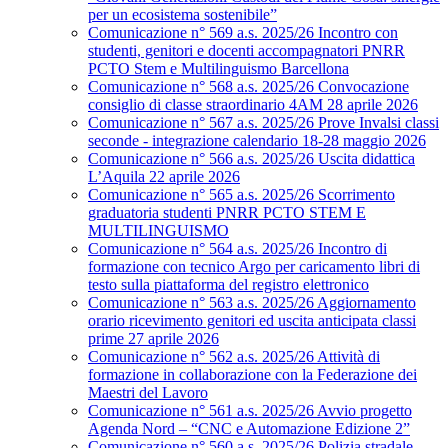
per un ecosistema sostenibile”
Comunicazione n° 569 a.s. 2025/26 Incontro con
studenti, genitori e docenti accompagnatori PNRR
PCTO Stem e Multilinguismo Barcellona
Comunicazione n° 568 a.s. 2025/26 Convocazione
consiglio di classe straordinario 4AM 28 aprile 2026
Comunicazione n° 567 a.s. 2025/26 Prove Invalsi classi
seconde - integrazione calendario 18-28 maggio 2026
Comunicazione n° 566 a.s. 2025/26 Uscita didattica
L’Aquila 22 aprile 2026
Comunicazione n° 565 a.s. 2025/26 Scorrimento
graduatoria studenti PNRR PCTO STEM E
MULTILINGUISMO
Comunicazione n° 564 a.s. 2025/26 Incontro di
formazione con tecnico Argo per caricamento libri di
testo sulla piattaforma del registro elettronico
Comunicazione n° 563 a.s. 2025/26 Aggiornamento
orario ricevimento genitori ed uscita anticipata classi
prime 27 aprile 2026
Comunicazione n° 562 a.s. 2025/26 Attività di
formazione in collaborazione con la Federazione dei
Maestri del Lavoro
Comunicazione n° 561 a.s. 2025/26 Avvio progetto
Agenda Nord – “CNC e Automazione Edizione 2”
Comunicazione n° 560 a.s. 2025/26 Polizia stradale