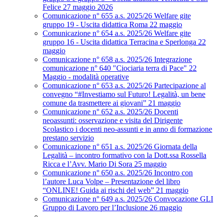
Felice 27 maggio 2026
Comunicazione n° 655 a.s. 2025/26 Welfare gite
gruppo 19 - Uscita didattica Roma 22 maggio
Comunicazione n° 654 a.s. 2025/26 Welfare gite
gruppo 16 - Uscita didattica Terracina e Sperlonga 22
maggio
Comunicazione n° 658 a.s. 2025/26 Integrazione
comunicazione n° 640 "Ciociaria terra di Pace" 22
Maggio - modalità operative
Comunicazione n° 653 a.s. 2025/26 Partecipazione al
convegno “#Investiamo sul Futuro! Legalità, un bene
comune da trasmettere ai giovani” 21 maggio
Comunicazione n° 652 a.s. 2025/26 Docenti
neoassunti: osservazione e visita del Dirigente
Scolastico i docenti neo-assunti e in anno di formazione
prestano servizio
Comunicazione n° 651 a.s. 2025/26 Giornata della
Legalità – incontro formativo con la Dott.ssa Rossella
Ricca e l’Avv. Mario Di Sora 25 maggio
Comunicazione n° 650 a.s. 2025/26 Incontro con
l’autore Luca Volpe – Presentazione del libro
“ONLINE! Guida ai rischi del web” 21 maggio
Comunicazione n° 649 a.s. 2025/26 Convocazione GLI
Gruppo di Lavoro per l’Inclusione 26 maggio