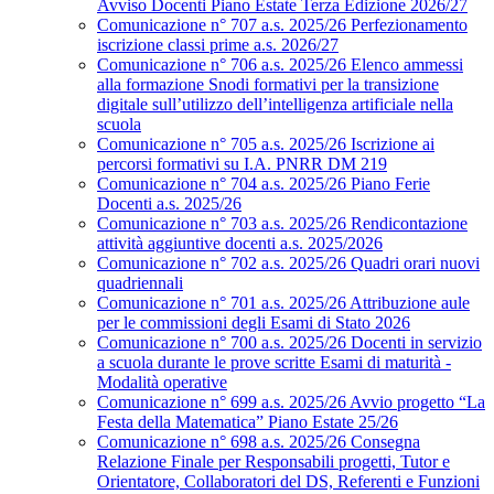
Avviso Docenti Piano Estate Terza Edizione 2026/27
Comunicazione n° 707 a.s. 2025/26 Perfezionamento
iscrizione classi prime a.s. 2026/27
Comunicazione n° 706 a.s. 2025/26 Elenco ammessi
alla formazione Snodi formativi per la transizione
digitale sull’utilizzo dell’intelligenza artificiale nella
scuola
Comunicazione n° 705 a.s. 2025/26 Iscrizione ai
percorsi formativi su I.A. PNRR DM 219
Comunicazione n° 704 a.s. 2025/26 Piano Ferie
Docenti a.s. 2025/26
Comunicazione n° 703 a.s. 2025/26 Rendicontazione
attività aggiuntive docenti a.s. 2025/2026
Comunicazione n° 702 a.s. 2025/26 Quadri orari nuovi
quadriennali
Comunicazione n° 701 a.s. 2025/26 Attribuzione aule
per le commissioni degli Esami di Stato 2026
Comunicazione n° 700 a.s. 2025/26 Docenti in servizio
a scuola durante le prove scritte Esami di maturità -
Modalità operative
Comunicazione n° 699 a.s. 2025/26 Avvio progetto “La
Festa della Matematica” Piano Estate 25/26
Comunicazione n° 698 a.s. 2025/26 Consegna
Relazione Finale per Responsabili progetti, Tutor e
Orientatore, Collaboratori del DS, Referenti e Funzioni