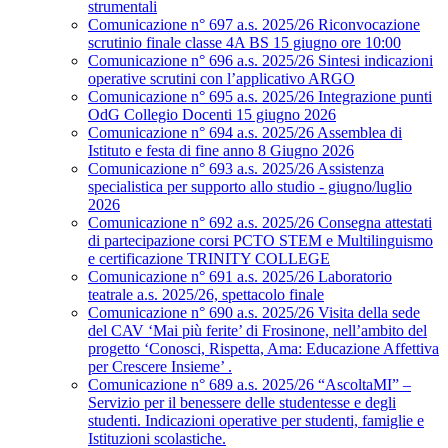
strumentali
Comunicazione n° 697 a.s. 2025/26 Riconvocazione
scrutinio finale classe 4A BS 15 giugno ore 10:00
Comunicazione n° 696 a.s. 2025/26 Sintesi indicazioni
operative scrutini con l’applicativo ARGO
Comunicazione n° 695 a.s. 2025/26 Integrazione punti
OdG Collegio Docenti 15 giugno 2026
Comunicazione n° 694 a.s. 2025/26 Assemblea di
Istituto e festa di fine anno 8 Giugno 2026
Comunicazione n° 693 a.s. 2025/26 Assistenza
specialistica per supporto allo studio - giugno/luglio
2026
Comunicazione n° 692 a.s. 2025/26 Consegna attestati
di partecipazione corsi PCTO STEM e Multilinguismo
e certificazione TRINITY COLLEGE
Comunicazione n° 691 a.s. 2025/26 Laboratorio
teatrale a.s. 2025/26, spettacolo finale
Comunicazione n° 690 a.s. 2025/26 Visita della sede
del CAV ‘Mai più ferite’ di Frosinone, nell’ambito del
progetto ‘Conosci, Rispetta, Ama: Educazione Affettiva
per Crescere Insieme’ .
Comunicazione n° 689 a.s. 2025/26 “AscoltaMI” –
Servizio per il benessere delle studentesse e degli
studenti. Indicazioni operative per studenti, famiglie e
Istituzioni scolastiche.