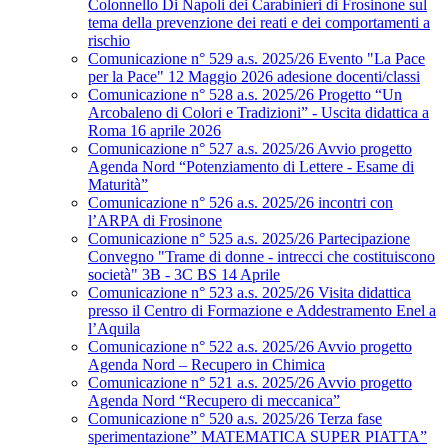
Colonnello Di Napoli dei Carabinieri di Frosinone sul
tema della prevenzione dei reati e dei comportamenti a
rischio
Comunicazione n° 529 a.s. 2025/26 Evento "La Pace
per la Pace" 12 Maggio 2026 adesione docenti/classi
Comunicazione n° 528 a.s. 2025/26 Progetto “Un
Arcobaleno di Colori e Tradizioni” - Uscita didattica a
Roma 16 aprile 2026
Comunicazione n° 527 a.s. 2025/26 Avvio progetto
Agenda Nord “Potenziamento di Lettere - Esame di
Maturità”
Comunicazione n° 526 a.s. 2025/26 incontri con
l’ARPA di Frosinone
Comunicazione n° 525 a.s. 2025/26 Partecipazione
Convegno "Trame di donne - intrecci che costituiscono
società" 3B - 3C BS 14 Aprile
Comunicazione n° 523 a.s. 2025/26 Visita didattica
presso il Centro di Formazione e Addestramento Enel a
l’Aquila
Comunicazione n° 522 a.s. 2025/26 Avvio progetto
Agenda Nord – Recupero in Chimica
Comunicazione n° 521 a.s. 2025/26 Avvio progetto
Agenda Nord “Recupero di meccanica”
Comunicazione n° 520 a.s. 2025/26 Terza fase
sperimentazione” MATEMATICA SUPER PIATTA”