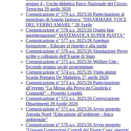
gruppo 4 - Uscita didattica Parco Nazionale del Circeo-
Terracina 29 aprile 2026
Comunicazione n° 579 a.s. 2025/26 Partecipazione al
monologo di Angela Iantosca: “DISARMARE VOCE
DEL VERBO AMARE " 28 Aprile
Comunicazione n° 578 a.s. 2025/26 Quarta fase
sperimentazione” MATEMATICA SUPER PIATTA”
Comunicazione n° 577 a.s. 2025/26 Apertura
formazione - Educare al rispetto e alla parità
Comunicazione n° 576 a.s. 2025/26 Simulazione Prove
scritte e colloquio dell’Esame di Stato
Comunicazione n° 575 a.s. 2025/26 Welfare Gite -
Secondo gruppo uscite programmate
Comunicazione n° 574 a.s. 2025/26 Visita alunni
Scuola Primaria De Mattaheis 27 aprile 2026
Comunicazione n° 573 a.s. 2025/26 Partecipazione
all’evento “La Messa alla Prova tra Giustizia e
Comunità” – Progetto Legalità
Comunicazione n° 572 a.s. 2025/26 Convocazione
Dipartimenti 29 Aprile 2026
Comunicazione n° 571 a.s. 2025/26 Avvio progetto
Agenda Nord “Educazione all’ambiente - fisica
ambientale”
Comunicazione n° 570 a.s. 2025/26 Avvio progetto
“Giovani Generazioni Custodi del Fiume Cosa: sinergie