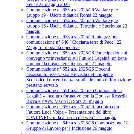
Felice 27 maggio 2026
Comunicazione n° 655 a.s. 2025/26 Welfare gite
gruppo 19 - Uscita didattica Roma 22 maggio
Comunicazione n° 654 a.s. 2025/26 Welfare gite
gruppo 16 - Uscita didattica Terracina e Sperlonga 22
maggio
Comunicazione n° 658 a.s. 2025/26 Integrazione
comunicazione n° 640 "Ciociaria terra di Pace" 22
Maggio - modalità operative
Comunicazione n° 653 a.s. 2025/26 Partecipazione al
convegno “#Investiamo sul Futuro! Legalità, un bene
comune da trasmettere ai giovani” 21 maggio
Comunicazione n° 652 a.s. 2025/26 Docenti
neoassunti: osservazione e visita del Dirigente
Scolastico i docenti neo-assunti e in anno di formazione
prestano servizio
Comunicazione n° 651 a.s. 2025/26 Giornata della
Legalità – incontro formativo con la Dott.ssa Rossella
Ricca e l’Avv. Mario Di Sora 25 maggio
Comunicazione n° 650 a.s. 2025/26 Incontro con
l’autore Luca Volpe – Presentazione del libro
“ONLINE! Guida ai rischi del web” 21 maggio
Comunicazione n° 649 a.s. 2025/26 Convocazione GLI
Gruppo di Lavoro per l’Inclusione 26 maggio