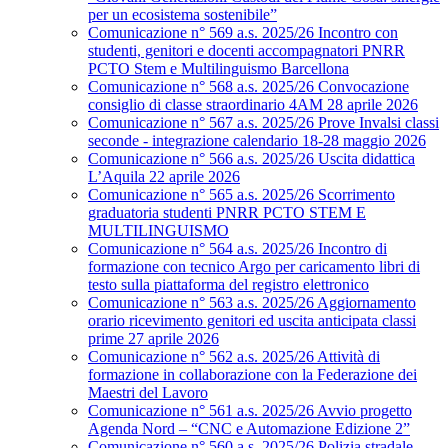
per un ecosistema sostenibile”
Comunicazione n° 569 a.s. 2025/26 Incontro con
studenti, genitori e docenti accompagnatori PNRR
PCTO Stem e Multilinguismo Barcellona
Comunicazione n° 568 a.s. 2025/26 Convocazione
consiglio di classe straordinario 4AM 28 aprile 2026
Comunicazione n° 567 a.s. 2025/26 Prove Invalsi classi
seconde - integrazione calendario 18-28 maggio 2026
Comunicazione n° 566 a.s. 2025/26 Uscita didattica
L’Aquila 22 aprile 2026
Comunicazione n° 565 a.s. 2025/26 Scorrimento
graduatoria studenti PNRR PCTO STEM E
MULTILINGUISMO
Comunicazione n° 564 a.s. 2025/26 Incontro di
formazione con tecnico Argo per caricamento libri di
testo sulla piattaforma del registro elettronico
Comunicazione n° 563 a.s. 2025/26 Aggiornamento
orario ricevimento genitori ed uscita anticipata classi
prime 27 aprile 2026
Comunicazione n° 562 a.s. 2025/26 Attività di
formazione in collaborazione con la Federazione dei
Maestri del Lavoro
Comunicazione n° 561 a.s. 2025/26 Avvio progetto
Agenda Nord – “CNC e Automazione Edizione 2”
Comunicazione n° 560 a.s. 2025/26 Polizia stradale