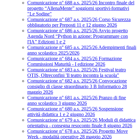
Comunicazione n° 688 a.s. 2025/26 Incontro finale del
progetto “AllenaMente” soggiorni sportivi‑formativi
"Le Sodine"
Comunicazione n° 687 a.s. 2025/26 Corso Sicurezza
obbligatorio per Preposti 11 e 12 giugno 2026
Comunicazione n° 686 a.s. 2025/26 Avvio progetto
Agenda Nord “Python in azione: Programmare con
l'IA” Edizioni 1 e 2
Comunicazione n° 685 a.s. 2025/26 Adempimenti finali
anno scolastico 2025/2026
Comunicazione n° 684 a.s. 2025/26 Formazione
Commissioni Maturità - I edizione 2026
Comunicazione n° 683 a.s. 2025/26 Festival teatro
OTIS, Oltreconfini 'Il teatro incontra la scuola"
Comunicazione n° 682 a.s. 2025/26 Convocazione
consiglio di classe straordinario 3 B Informatico 28
maggio 2026
Comunicazione n° 681 a.s. 2025/26 Pranzo di fine
anno scolastico 3 giugno 2026
Comunicazione n° 680 a.s. 2025/26 Sospensione
attività didattica 1 e 2 giugno 2026
Comunicazione n° 679 a.s. 2025/26 Moduli di didattica
orientativa - consegna resoconto finale 8 giugno 2026
Comunicazione n° 678 a.s. 2025/26 Progetto Move
Week - modalità operative 28 maggio 2026