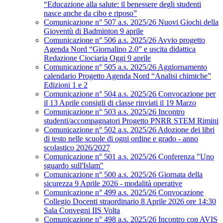
“Educazione alla salute: il benessere degli studenti
nasce anche da cibo e riposo”
Comunicazione n° 507 a.s. 2025/26 Nuovi Giochi della
Gioventù di Badminton 9 aprile
Comunicazione n° 506 a.s. 2025/26 Avvio progetto
Agenda Nord “Giornalino 2.0” e uscita didattica
Redazione Ciociaria Oggi 9 aprile
Comunicazione n° 505 a.s. 2025/26 Aggiornamento
calendario Progetto Agenda Nord “Analisi chimiche”
Edizioni 1 e 2
Comunicazione n° 504 a.s. 2025/26 Convocazione per
il 13 Aprile consigli di classe rinviati il 19 Marzo
Comunicazione n° 503 a.s. 2025/26 Incontro
studenti/accompagnatori Progetto PNRR STEM Rimini
Comunicazione n° 502 a.s. 2025/26 Adozione dei libri
di testo nelle scuole di ogni ordine e grado - anno
scolastico 2026/2027
Comunicazione n° 501 a.s. 2025/26 Conferenza "Uno
sguardo sull'Islam"
Comunicazione n° 500 a.s. 2025/26 Giornata della
sicurezza 9 Aprile 2026 - modalità operative
Comunicazione n° 499 a.s. 2025/26 Convocazione
Collegio Docenti straordinario 8 Aprile 2026 ore 14:30
Sala Convegni IIS Volta
Comunicazione n° 498 a.s. 2025/26 Incontro con AVIS