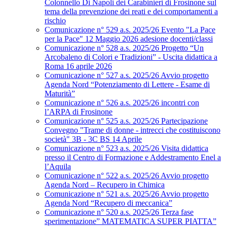
Colonnello Di Napoli dei Carabinieri di Frosinone sul
tema della prevenzione dei reati e dei comportamenti a
rischio
Comunicazione n° 529 a.s. 2025/26 Evento "La Pace
per la Pace" 12 Maggio 2026 adesione docenti/classi
Comunicazione n° 528 a.s. 2025/26 Progetto “Un
Arcobaleno di Colori e Tradizioni” - Uscita didattica a
Roma 16 aprile 2026
Comunicazione n° 527 a.s. 2025/26 Avvio progetto
Agenda Nord “Potenziamento di Lettere - Esame di
Maturità”
Comunicazione n° 526 a.s. 2025/26 incontri con
l’ARPA di Frosinone
Comunicazione n° 525 a.s. 2025/26 Partecipazione
Convegno "Trame di donne - intrecci che costituiscono
società" 3B - 3C BS 14 Aprile
Comunicazione n° 523 a.s. 2025/26 Visita didattica
presso il Centro di Formazione e Addestramento Enel a
l’Aquila
Comunicazione n° 522 a.s. 2025/26 Avvio progetto
Agenda Nord – Recupero in Chimica
Comunicazione n° 521 a.s. 2025/26 Avvio progetto
Agenda Nord “Recupero di meccanica”
Comunicazione n° 520 a.s. 2025/26 Terza fase
sperimentazione” MATEMATICA SUPER PIATTA”