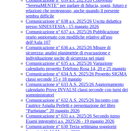
Comunicazione n° 639 a.s. 2025/26 Convegno
“SerenaMENTE” per parlare di fiducia, sogni, futuro e
relazioni che proteggono, anche quando il presente
sembra difficile
Comunicazione n° 638 a.s. 2025/26 Uscita didattica
presso SINESTESIA - 15 maggio 2026
Comunicazione n° 637 a.s. 2025/26 Pubblicazione
orario aggiornato con modifiche relative all'uso
dell'Aula 107
Comunicazione n° 636 a.s. 2025/26 Misure di
sicurezza: analisi planimetrie di evacuazione e
individuazione uscite di sicurezza nei piani
Comunicazione n° 635 a.s. 2025/26 Variazione
calendario progetto Telefono Rosa 14, 20 e 25 maggio
Comunicazione n° 634 A.S. 2025/26 Progetto SIGMA
classi seconde 15 e 18 maggio
Comunicazione n° 633 A.S. 2025/26 Aggiornamento
calendario Prove INVALSI classi seconde con turni dei
somministratori
Comunicazione n° 632 A.S. 2025/26 Incontro con
l’autrice Amalia Perfetti e presentazione del libro
“Partigiane” 20 maggio 2026
Comunicazione n° 631 a.s. 2025/26 Secondo turno
Esami integrativi a.s. 2025/26 - 19 maggio 2026
Comunicazione n° 630 Terza settimana soggiorni