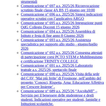
strumentali
Comunicazione n° 697 a.s. 2025/26 Riconvocazione
scrutinio finale classe 4A BS 15 giugno ore 10:00
Comunicazione n° 696 a.s. 2025/26 Sintesi indicazioni
operative scrutini con l’applicativo ARGO
Comunicazione n° 695 a.s. 2025/26 Integrazione punti
OdG Collegio Docenti 15 giugno 2026
Comunicazione n° 694 a.s. 2025/26 Assemblea di
Istituto e festa di fine anno 8 Giugno 2026
Comunicazione n° 693 a.s. 2025/26 Assistenza
specialistica per supporto allo studio - giugno/luglio
2026
Comunicazione n° 692 a.s. 2025/26 Consegna attestati
di partecipazione corsi PCTO STEM e Multilinguismo
e certificazione TRINITY COLLEGE
Comunicazione n° 691 a.s. 2025/26 Laboratorio
teatrale a.s. 2025/26, spettacolo finale
Comunicazione n° 690 a.s. 2025/26 Visita della sede
del CAV ‘Mai più ferite’ di Frosinone, nell’ambito del
progetto ‘Conosci, Rispetta, Ama: Educazione Affettiva
per Crescere Insieme’ .
Comunicazione n° 689 a.s. 2025/26 “AscoltaMI” –
Servizio per il benessere delle studentesse e degli
studenti. Indicazioni operative per studenti, famiglie e
Istituzioni scolastiche.