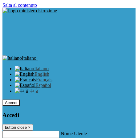
Salta al contenuto
Italiano
Italiano
English
Français
Español
中文
Accedi
Accedi
button close
×
Nome Utente