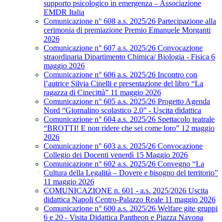
supporto psicologico in emergenza – Associazione
EMDR Italia
Comunicazione n° 608 a.s. 2025/26 Partecipazione alla
cerimonia di premiazione Premio Emanuele Morganti
2026
Comunicazione n° 607 a.s. 2025/26 Convocazione
straordinaria Dipartimento Chimica/ Biologia - Fisica 6
maggio 2026
Comunicazione n° 606 a.s. 2025/26 Incontro con
l’autrice Silvia Cinelli e presentazione del libro “La
ragazza di Cinecittà” 11 maggio 2026
Comunicazione n° 605 a.s. 2025/26 Progetto Agenda
Nord “Giornalino scolastico 2.0” - Uscita didattica
Comunicazione n° 604 a.s. 2025/26 Spettacolo teatrale
“BROTTI! E non ridere che sei come loro” 12 maggio
2026
Comunicazione n° 603 a.s. 2025/26 Convocazione
Collegio dei Docenti venerdì 15 Maggio 2026
Comunicazione n° 602 a.s. 2025/26 Convegno “La
Cultura della Legalità – Dovere e bisogno del territorio”
11 maggio 2026
COMUNICAZIONE n. 601 - a.s. 2025/2026 Uscita
didattica Napoli Centro-Palazzo Reale 11 maggio 2026
Comunicazione n° 600 a.s. 2025/26 Welfare gite gruppi
6 e 20 - Visita Didattica Pantheon e Piazza Navona