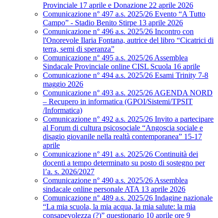
Provinciale 17 aprile e Donazione 22 aprile 2026
Comunicazione n° 497 a.s. 2025/26 Evento “A Tutto
Campo” - Stadio Benito Stirpe 13 aprile 2026
Comunicazione n° 496 a.s. 2025/26 Incontro con
l'Onorevole Ilaria Fontana, autrice del libro “Cicatrici di
terra, semi di speranza”
Comunicazione n° 495 a.s. 2025/26 Assemblea
Sindacale Provinciale online CISL Scuola 16 aprile
Comunicazione n° 494 a.s. 2025/26 Esami Trinity 7-8
maggio 2026
Comunicazione n° 493 a.s. 2025/26 AGENDA NORD
– Recupero in informatica (GPOI/Sistemi/TPSIT
/Informatica)
Comunicazione n° 492 a.s. 2025/26 Invito a partecipare
al Forum di cultura psicosociale “Angoscia sociale e
disagio giovanile nella realtà contemporanea” 15-17
aprile
Comunicazione n° 491 a.s. 2025/26 Continuità dei
docenti a tempo determinato su posto di sostegno per
l’a. s. 2026/2027
Comunicazione n° 490 a.s. 2025/26 Assemblea
sindacale online personale ATA 13 aprile 2026
Comunicazione n° 489 a.s. 2025/26 Indagine nazionale
“La mia scuola, la mia acqua, la mia salute: la mia
consapevolezza (?)” questionario 10 aprile ore 9