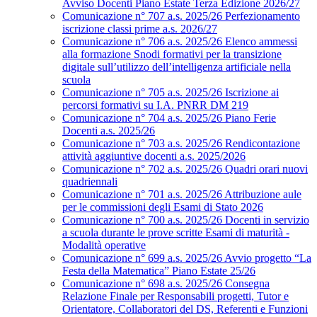
Avviso Docenti Piano Estate Terza Edizione 2026/27
Comunicazione n° 707 a.s. 2025/26 Perfezionamento
iscrizione classi prime a.s. 2026/27
Comunicazione n° 706 a.s. 2025/26 Elenco ammessi
alla formazione Snodi formativi per la transizione
digitale sull’utilizzo dell’intelligenza artificiale nella
scuola
Comunicazione n° 705 a.s. 2025/26 Iscrizione ai
percorsi formativi su I.A. PNRR DM 219
Comunicazione n° 704 a.s. 2025/26 Piano Ferie
Docenti a.s. 2025/26
Comunicazione n° 703 a.s. 2025/26 Rendicontazione
attività aggiuntive docenti a.s. 2025/2026
Comunicazione n° 702 a.s. 2025/26 Quadri orari nuovi
quadriennali
Comunicazione n° 701 a.s. 2025/26 Attribuzione aule
per le commissioni degli Esami di Stato 2026
Comunicazione n° 700 a.s. 2025/26 Docenti in servizio
a scuola durante le prove scritte Esami di maturità -
Modalità operative
Comunicazione n° 699 a.s. 2025/26 Avvio progetto “La
Festa della Matematica” Piano Estate 25/26
Comunicazione n° 698 a.s. 2025/26 Consegna
Relazione Finale per Responsabili progetti, Tutor e
Orientatore, Collaboratori del DS, Referenti e Funzioni