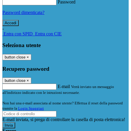
Password
Password dimenticata?
-
Entra con SPID
Entra con CIE
Seleziona utente
button close
×
Recupero password
button close
×
E-mail
Verrà inviato un messaggio
all'indirizzo indicato con le istruzioni necessarie.
Non hai una e-mail associata al nome utente? Effettua il reset della password
tramite la
Login Spaggiari
E-mail inviata, si prega di controllare la casella di posta elettronica!
Errore