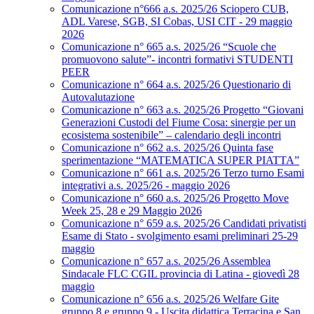
Comunicazione n°666 a.s. 2025/26 Sciopero CUB,
ADL Varese, SGB, SI Cobas, USI CIT - 29 maggio
2026
Comunicazione n° 665 a.s. 2025/26 “Scuole che
promuovono salute”- incontri formativi STUDENTI
PEER
Comunicazione n° 664 a.s. 2025/26 Questionario di
Autovalutazione
Comunicazione n° 663 a.s. 2025/26 Progetto “Giovani
Generazioni Custodi del Fiume Cosa: sinergie per un
ecosistema sostenibile” – calendario degli incontri
Comunicazione n° 662 a.s. 2025/26 Quinta fase
sperimentazione “MATEMATICA SUPER PIATTA”
Comunicazione n° 661 a.s. 2025/26 Terzo turno Esami
integrativi a.s. 2025/26 - maggio 2026
Comunicazione n° 660 a.s. 2025/26 Progetto Move
Week 25, 28 e 29 Maggio 2026
Comunicazione n° 659 a.s. 2025/26 Candidati privatisti
Esame di Stato - svolgimento esami preliminari 25-29
maggio
Comunicazione n° 657 a.s. 2025/26 Assemblea
Sindacale FLC CGIL provincia di Latina - giovedì 28
maggio
Comunicazione n° 656 a.s. 2025/26 Welfare Gite
gruppo 8 e gruppo 9 - Uscita didattica Terracina e San