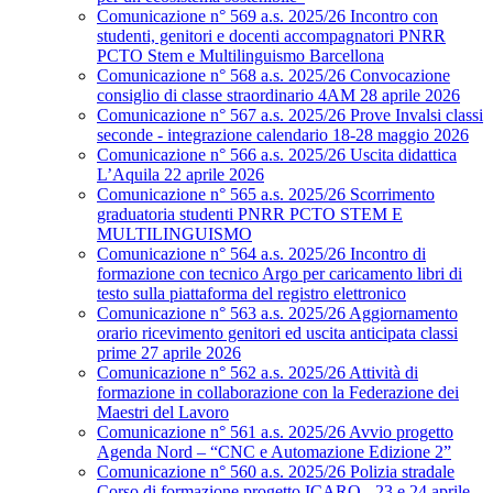
Comunicazione n° 569 a.s. 2025/26 Incontro con
studenti, genitori e docenti accompagnatori PNRR
PCTO Stem e Multilinguismo Barcellona
Comunicazione n° 568 a.s. 2025/26 Convocazione
consiglio di classe straordinario 4AM 28 aprile 2026
Comunicazione n° 567 a.s. 2025/26 Prove Invalsi classi
seconde - integrazione calendario 18-28 maggio 2026
Comunicazione n° 566 a.s. 2025/26 Uscita didattica
L’Aquila 22 aprile 2026
Comunicazione n° 565 a.s. 2025/26 Scorrimento
graduatoria studenti PNRR PCTO STEM E
MULTILINGUISMO
Comunicazione n° 564 a.s. 2025/26 Incontro di
formazione con tecnico Argo per caricamento libri di
testo sulla piattaforma del registro elettronico
Comunicazione n° 563 a.s. 2025/26 Aggiornamento
orario ricevimento genitori ed uscita anticipata classi
prime 27 aprile 2026
Comunicazione n° 562 a.s. 2025/26 Attività di
formazione in collaborazione con la Federazione dei
Maestri del Lavoro
Comunicazione n° 561 a.s. 2025/26 Avvio progetto
Agenda Nord – “CNC e Automazione Edizione 2”
Comunicazione n° 560 a.s. 2025/26 Polizia stradale
Corso di formazione progetto ICARO - 23 e 24 aprile