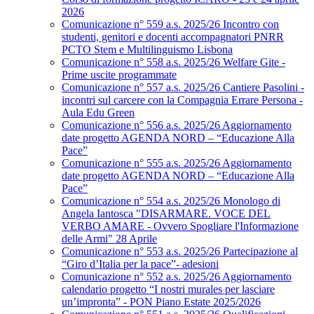
2026
Comunicazione n° 559 a.s. 2025/26 Incontro con
studenti, genitori e docenti accompagnatori PNRR
PCTO Stem e Multilinguismo Lisbona
Comunicazione n° 558 a.s. 2025/26 Welfare Gite -
Prime uscite programmate
Comunicazione n° 557 a.s. 2025/26 Cantiere Pasolini -
incontri sul carcere con la Compagnia Errare Persona -
Aula Edu Green
Comunicazione n° 556 a.s. 2025/26 Aggiornamento
date progetto AGENDA NORD – “Educazione Alla
Pace”
Comunicazione n° 555 a.s. 2025/26 Aggiornamento
date progetto AGENDA NORD – “Educazione Alla
Pace”
Comunicazione n° 554 a.s. 2025/26 Monologo di
Angela Iantosca "DISARMARE. VOCE DEL
VERBO AMARE - Ovvero Spogliare l'Informazione
delle Armi" 28 Aprile
Comunicazione n° 553 a.s. 2025/26 Partecipazione al
“Giro d’Italia per la pace”- adesioni
Comunicazione n° 552 a.s. 2025/26 Aggiornamento
calendario progetto “I nostri murales per lasciare
un’impronta” - PON Piano Estate 2025/2026