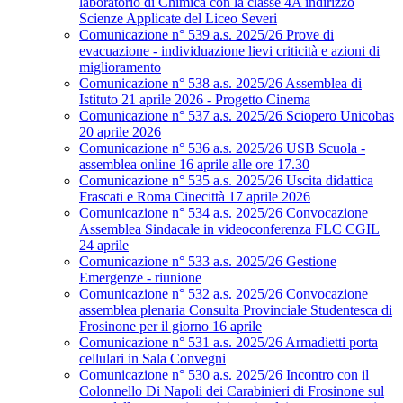
laboratorio di Chimica con la classe 4A indirizzo
Scienze Applicate del Liceo Severi
Comunicazione n° 539 a.s. 2025/26 Prove di
evacuazione - individuazione lievi criticità e azioni di
miglioramento
Comunicazione n° 538 a.s. 2025/26 Assemblea di
Istituto 21 aprile 2026 - Progetto Cinema
Comunicazione n° 537 a.s. 2025/26 Sciopero Unicobas
20 aprile 2026
Comunicazione n° 536 a.s. 2025/26 USB Scuola -
assemblea online 16 aprile alle ore 17.30
Comunicazione n° 535 a.s. 2025/26 Uscita didattica
Frascati e Roma Cinecittà 17 aprile 2026
Comunicazione n° 534 a.s. 2025/26 Convocazione
Assemblea Sindacale in videoconferenza FLC CGIL
24 aprile
Comunicazione n° 533 a.s. 2025/26 Gestione
Emergenze - riunione
Comunicazione n° 532 a.s. 2025/26 Convocazione
assemblea plenaria Consulta Provinciale Studentesca di
Frosinone per il giorno 16 aprile
Comunicazione n° 531 a.s. 2025/26 Armadietti porta
cellulari in Sala Convegni
Comunicazione n° 530 a.s. 2025/26 Incontro con il
Colonnello Di Napoli dei Carabinieri di Frosinone sul