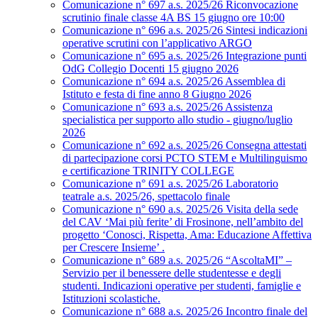
Comunicazione n° 697 a.s. 2025/26 Riconvocazione
scrutinio finale classe 4A BS 15 giugno ore 10:00
Comunicazione n° 696 a.s. 2025/26 Sintesi indicazioni
operative scrutini con l’applicativo ARGO
Comunicazione n° 695 a.s. 2025/26 Integrazione punti
OdG Collegio Docenti 15 giugno 2026
Comunicazione n° 694 a.s. 2025/26 Assemblea di
Istituto e festa di fine anno 8 Giugno 2026
Comunicazione n° 693 a.s. 2025/26 Assistenza
specialistica per supporto allo studio - giugno/luglio
2026
Comunicazione n° 692 a.s. 2025/26 Consegna attestati
di partecipazione corsi PCTO STEM e Multilinguismo
e certificazione TRINITY COLLEGE
Comunicazione n° 691 a.s. 2025/26 Laboratorio
teatrale a.s. 2025/26, spettacolo finale
Comunicazione n° 690 a.s. 2025/26 Visita della sede
del CAV ‘Mai più ferite’ di Frosinone, nell’ambito del
progetto ‘Conosci, Rispetta, Ama: Educazione Affettiva
per Crescere Insieme’ .
Comunicazione n° 689 a.s. 2025/26 “AscoltaMI” –
Servizio per il benessere delle studentesse e degli
studenti. Indicazioni operative per studenti, famiglie e
Istituzioni scolastiche.
Comunicazione n° 688 a.s. 2025/26 Incontro finale del