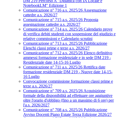
DM 219 Percorso A "Didattica con IA Locale e
NotebookLM" Edizione 1
Comunicazione n° 716 a.s. 2025/26 Assegnazione
cattedre a.s. 2026/27
Comunicazione n° 715 a.s. 2025/26 Proposta
assegnazione cattedre a.s. 2026/27
Comunicazione n° 714 a.s. 2025/26 Calendario prove
di verifica debiti studenti con sospensione del giudizio e
relative commissioni e Calendario scrutini
Comunicazione n° 713 a.s. 2025/26 Pubblicazione
Elenchi classi prime e terze a.s. 2026/27
Comunicazione n° 712 a.s. 2025/26 Elenco definitivo
ammessi formazione residenziale e in sede DM 219 -
Residenziale date 14-15-16 Luglio
Comunicazione n° 711 a.s. 2025/26 Rettifica date
formazione residenziale DM 219 - Nuove date 14-15-
16 Luglio
Convocazione commissione formazione classi prime e
terze a.s. 2026/27
Comunicazione n° 709 a.s. 2025/26 Acquisizione
formale della disponibilità ad effettuare ore aggiuntive
oltre l'orario d'obbligo (fino a un massimo di 6 ore) per
l'a.s. 2026/2027
Comunicazione n° 708 a.s. 2025/26 Pubblicazione
Avviso Docenti Piano Estate Terza Edizione 2026/27