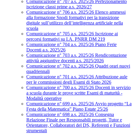
Comunicazione n° 707 a.s. 2025/26 Perfezionamento
iscrizione classi prime a.s. 2026/27
Comunicazione n° 706 a.s. 2025/26 Elenco ammessi
alla formazione Snodi formativi per la transizione
digitale sull’utilizzo dell’intelligenza artificiale nella
scuola
Comunicazione n° 705 a.s. 2025/26 Iscrizione ai
percorsi formativi su I.A. PNRR DM 219
Comunicazione n° 704 a.s. 2025/26 Piano Ferie
Docenti a.s. 2025/26
Comunicazione n° 703 a.s. 2025/26 Rendicontazione
attività aggiuntive docenti a.s. 2025/2026
Comunicazione n° 702 a.s. 2025/26 Quadri orari nuovi
quadriennali
Comunicazione n° 701 a.s. 2025/26 Attribuzione aule
per le commissioni degli Esami di Stato 2026
Comunicazione n° 700 a.s. 2025/26 Docenti in servizio
a scuola durante le prove scritte Esami di maturità -
Modalità operative
Comunicazione n° 699 a.s. 2025/26 Avvio progetto “La
Festa della Matematica” Piano Estate 25/26
Comunicazione n° 698 a.s. 2025/26 Consegna
Relazione Finale per Responsabili progetti, Tutor e
Orientatore, Collaboratori del DS, Referenti e Funzioni
strumentali