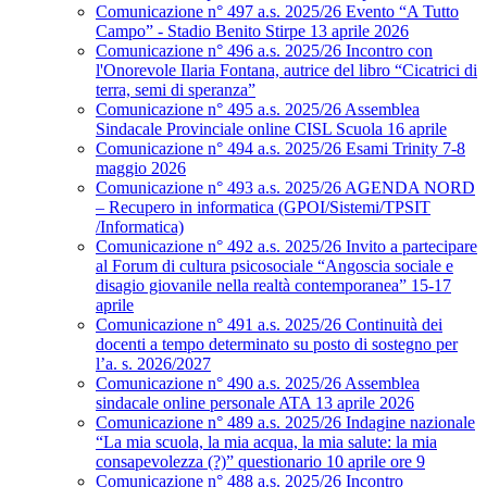
Comunicazione n° 497 a.s. 2025/26 Evento “A Tutto
Campo” - Stadio Benito Stirpe 13 aprile 2026
Comunicazione n° 496 a.s. 2025/26 Incontro con
l'Onorevole Ilaria Fontana, autrice del libro “Cicatrici di
terra, semi di speranza”
Comunicazione n° 495 a.s. 2025/26 Assemblea
Sindacale Provinciale online CISL Scuola 16 aprile
Comunicazione n° 494 a.s. 2025/26 Esami Trinity 7-8
maggio 2026
Comunicazione n° 493 a.s. 2025/26 AGENDA NORD
– Recupero in informatica (GPOI/Sistemi/TPSIT
/Informatica)
Comunicazione n° 492 a.s. 2025/26 Invito a partecipare
al Forum di cultura psicosociale “Angoscia sociale e
disagio giovanile nella realtà contemporanea” 15-17
aprile
Comunicazione n° 491 a.s. 2025/26 Continuità dei
docenti a tempo determinato su posto di sostegno per
l’a. s. 2026/2027
Comunicazione n° 490 a.s. 2025/26 Assemblea
sindacale online personale ATA 13 aprile 2026
Comunicazione n° 489 a.s. 2025/26 Indagine nazionale
“La mia scuola, la mia acqua, la mia salute: la mia
consapevolezza (?)” questionario 10 aprile ore 9
Comunicazione n° 488 a.s. 2025/26 Incontro