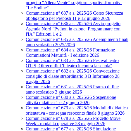
progetto “AllenaMente” soggiorni sportivi‑formativi
"Le Sodine"
Comunicazione n° 687 a.s. 2025/26 Corso Sicurezza
obbligatorio per Preposti 11 e 12 giugno 2026
Comunicazione n° 686 a.s. 2025/26 Avvio progetto
Agenda Nord “Python in azione: Programmare con
l'IA” Edizioni 1 e 2
Comunicazione n° 685 a.s. 2025/26 Adempimenti finali
anno scolastico 2025/2026
Comunicazione n° 684 a.s. 2025/26 Formazione
Commissioni Maturità - I edizione 2026
Comunicazione n° 683 a.s. 2025/26 Festival teatro
OTIS, Oltreconfini 'Il teatro incontra la scuola"
Comunicazione n° 682 a.s. 2025/26 Convocazione
consiglio di classe straordinario 3 B Informatico 28
maggio 2026
Comunicazione n° 681 a.s. 2025/26 Pranzo di fine
anno scolastico 3 giugno 2026
Comunicazione n° 680 a.s. 2025/26 Sospensione
attività didattica 1 e 2 giugno 2026
Comunicazione n° 679 a.s. 2025/26 Moduli di didattica
orientativa - consegna resoconto finale 8 giugno 2026
Comunicazione n° 678 a.s. 2025/26 Progetto Move
Week - modalità operative 28 maggio 2026
Comunicazione n° 677 a.s. 2025/26 Simulazione