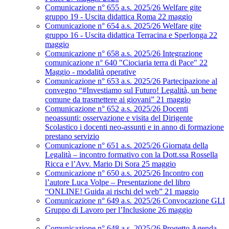
Comunicazione n° 655 a.s. 2025/26 Welfare gite
gruppo 19 - Uscita didattica Roma 22 maggio
Comunicazione n° 654 a.s. 2025/26 Welfare gite
gruppo 16 - Uscita didattica Terracina e Sperlonga 22
maggio
Comunicazione n° 658 a.s. 2025/26 Integrazione
comunicazione n° 640 "Ciociaria terra di Pace" 22
Maggio - modalità operative
Comunicazione n° 653 a.s. 2025/26 Partecipazione al
convegno “#Investiamo sul Futuro! Legalità, un bene
comune da trasmettere ai giovani” 21 maggio
Comunicazione n° 652 a.s. 2025/26 Docenti
neoassunti: osservazione e visita del Dirigente
Scolastico i docenti neo-assunti e in anno di formazione
prestano servizio
Comunicazione n° 651 a.s. 2025/26 Giornata della
Legalità – incontro formativo con la Dott.ssa Rossella
Ricca e l’Avv. Mario Di Sora 25 maggio
Comunicazione n° 650 a.s. 2025/26 Incontro con
l’autore Luca Volpe – Presentazione del libro
“ONLINE! Guida ai rischi del web” 21 maggio
Comunicazione n° 649 a.s. 2025/26 Convocazione GLI
Gruppo di Lavoro per l’Inclusione 26 maggio
Comunicazione n° 648 a.s. 2025/26 Progetto Agenda