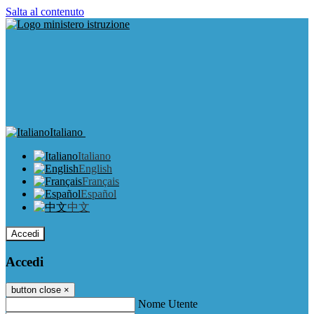
Salta al contenuto
Italiano
Italiano
English
Français
Español
中文
Accedi
Accedi
button close
×
Nome Utente