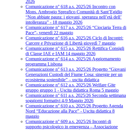
2026
Comunicazione n° 618 a.s. 2025/26 Incontro con
Mons. Ambrogio Spreafico Comunità di Sant’Egidio
“Non abbiate paura: i giovani, speranza nell’età dell’
intolleranza” - 18 maggio 2026
Comunicazione n° 617 a.s. 2025/26 “Ciociaria Terra di
Pace”- venerdì 22 maggio
Comunicazione n° 616 a.s. 2025/26 Ciclo di Incontri:
Carcere e Privazione di Libertà giovedì 7 maggio
Comunicazione n° 615 a.s. 2025/26 Rettifica Consigli
di Classe IAE e IAM 14 maggio 2026
Comunicazione n° 614 a.s. 2025/26 Aggiornamento
programma Lisbona
Comunicazione n° 613 a.s. 2025/26 Progetto “Giovani
Generazioni Custodi del Fiume Cosa: sinergie per un
ecosistema sostenibile” – uscita didattica
Comunicazione n° 612 a.s. 2025/26 Welfare Gite
gruppo gruppo 1 - Uscita didattica Roma 5 maggio
Comunicazione n° 611 a.s. 2025/26 Seconda settimana
soggiorni formativi 4-9 Maggio 2026
Comunicazione n° 610 a.s. 2025/26 Progetto Agenda
Nord “Educazione alla Pace” - Uscita didattica 8
maggio
Comunicazione n° 609 a.s. 2025/26 Incontri di
supporto psicologico in emergenza – Associazione