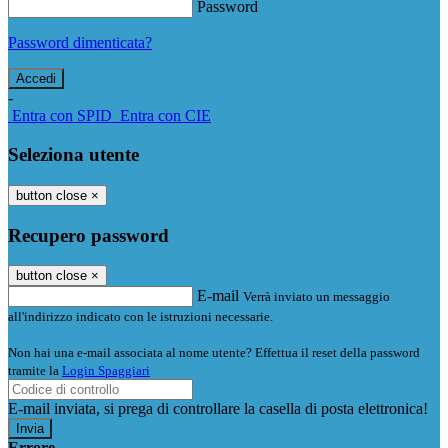
Password
Password dimenticata?
-
Entra con SPID
Entra con CIE
Seleziona utente
button close
×
Recupero password
button close
×
E-mail
Verrà inviato un messaggio
all'indirizzo indicato con le istruzioni necessarie.
Non hai una e-mail associata al nome utente? Effettua il reset della password
tramite la
Login Spaggiari
E-mail inviata, si prega di controllare la casella di posta elettronica!
Errore