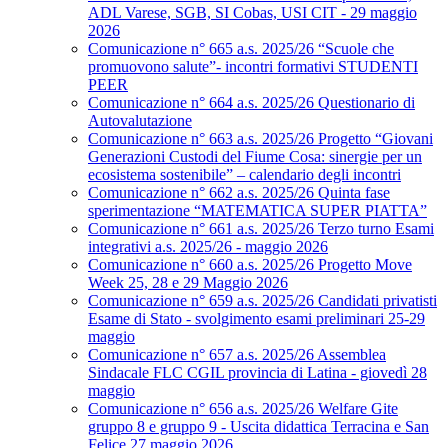
ADL Varese, SGB, SI Cobas, USI CIT - 29 maggio
2026
Comunicazione n° 665 a.s. 2025/26 “Scuole che
promuovono salute”- incontri formativi STUDENTI
PEER
Comunicazione n° 664 a.s. 2025/26 Questionario di
Autovalutazione
Comunicazione n° 663 a.s. 2025/26 Progetto “Giovani
Generazioni Custodi del Fiume Cosa: sinergie per un
ecosistema sostenibile” – calendario degli incontri
Comunicazione n° 662 a.s. 2025/26 Quinta fase
sperimentazione “MATEMATICA SUPER PIATTA”
Comunicazione n° 661 a.s. 2025/26 Terzo turno Esami
integrativi a.s. 2025/26 - maggio 2026
Comunicazione n° 660 a.s. 2025/26 Progetto Move
Week 25, 28 e 29 Maggio 2026
Comunicazione n° 659 a.s. 2025/26 Candidati privatisti
Esame di Stato - svolgimento esami preliminari 25-29
maggio
Comunicazione n° 657 a.s. 2025/26 Assemblea
Sindacale FLC CGIL provincia di Latina - giovedì 28
maggio
Comunicazione n° 656 a.s. 2025/26 Welfare Gite
gruppo 8 e gruppo 9 - Uscita didattica Terracina e San
Felice 27 maggio 2026