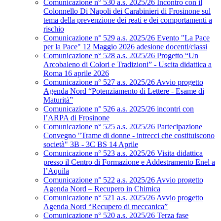
Comunicazione n° 530 a.s. 2025/26 Incontro con il
Colonnello Di Napoli dei Carabinieri di Frosinone sul
tema della prevenzione dei reati e dei comportamenti a
rischio
Comunicazione n° 529 a.s. 2025/26 Evento "La Pace
per la Pace" 12 Maggio 2026 adesione docenti/classi
Comunicazione n° 528 a.s. 2025/26 Progetto “Un
Arcobaleno di Colori e Tradizioni” - Uscita didattica a
Roma 16 aprile 2026
Comunicazione n° 527 a.s. 2025/26 Avvio progetto
Agenda Nord “Potenziamento di Lettere - Esame di
Maturità”
Comunicazione n° 526 a.s. 2025/26 incontri con
l’ARPA di Frosinone
Comunicazione n° 525 a.s. 2025/26 Partecipazione
Convegno "Trame di donne - intrecci che costituiscono
società" 3B - 3C BS 14 Aprile
Comunicazione n° 523 a.s. 2025/26 Visita didattica
presso il Centro di Formazione e Addestramento Enel a
l’Aquila
Comunicazione n° 522 a.s. 2025/26 Avvio progetto
Agenda Nord – Recupero in Chimica
Comunicazione n° 521 a.s. 2025/26 Avvio progetto
Agenda Nord “Recupero di meccanica”
Comunicazione n° 520 a.s. 2025/26 Terza fase