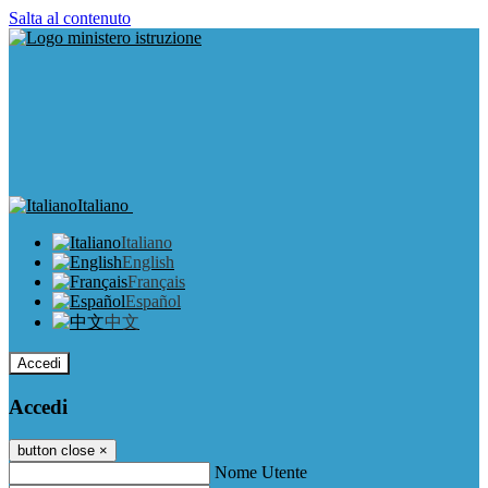
Salta al contenuto
Italiano
Italiano
English
Français
Español
中文
Accedi
Accedi
button close
×
Nome Utente