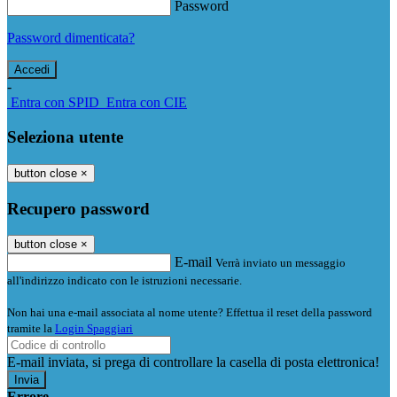
Password
Password dimenticata?
-
Entra con SPID
Entra con CIE
Seleziona utente
button close
×
Recupero password
button close
×
E-mail
Verrà inviato un messaggio
all'indirizzo indicato con le istruzioni necessarie.
Non hai una e-mail associata al nome utente? Effettua il reset della password
tramite la
Login Spaggiari
E-mail inviata, si prega di controllare la casella di posta elettronica!
Errore