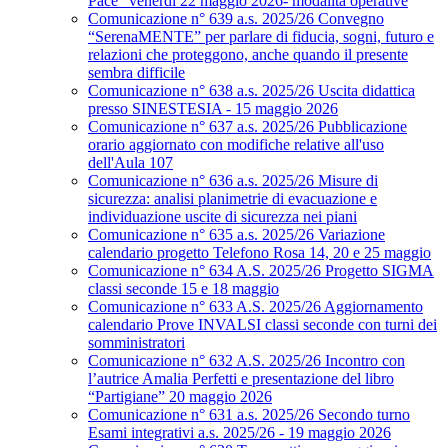
Pace” venerdì 22 maggio 2026- modalità operative
Comunicazione n° 639 a.s. 2025/26 Convegno
“SerenaMENTE” per parlare di fiducia, sogni, futuro e
relazioni che proteggono, anche quando il presente
sembra difficile
Comunicazione n° 638 a.s. 2025/26 Uscita didattica
presso SINESTESIA - 15 maggio 2026
Comunicazione n° 637 a.s. 2025/26 Pubblicazione
orario aggiornato con modifiche relative all'uso
dell'Aula 107
Comunicazione n° 636 a.s. 2025/26 Misure di
sicurezza: analisi planimetrie di evacuazione e
individuazione uscite di sicurezza nei piani
Comunicazione n° 635 a.s. 2025/26 Variazione
calendario progetto Telefono Rosa 14, 20 e 25 maggio
Comunicazione n° 634 A.S. 2025/26 Progetto SIGMA
classi seconde 15 e 18 maggio
Comunicazione n° 633 A.S. 2025/26 Aggiornamento
calendario Prove INVALSI classi seconde con turni dei
somministratori
Comunicazione n° 632 A.S. 2025/26 Incontro con
l’autrice Amalia Perfetti e presentazione del libro
“Partigiane” 20 maggio 2026
Comunicazione n° 631 a.s. 2025/26 Secondo turno
Esami integrativi a.s. 2025/26 - 19 maggio 2026