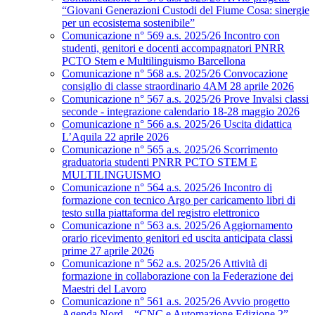
“Giovani Generazioni Custodi del Fiume Cosa: sinergie
per un ecosistema sostenibile”
Comunicazione n° 569 a.s. 2025/26 Incontro con
studenti, genitori e docenti accompagnatori PNRR
PCTO Stem e Multilinguismo Barcellona
Comunicazione n° 568 a.s. 2025/26 Convocazione
consiglio di classe straordinario 4AM 28 aprile 2026
Comunicazione n° 567 a.s. 2025/26 Prove Invalsi classi
seconde - integrazione calendario 18-28 maggio 2026
Comunicazione n° 566 a.s. 2025/26 Uscita didattica
L’Aquila 22 aprile 2026
Comunicazione n° 565 a.s. 2025/26 Scorrimento
graduatoria studenti PNRR PCTO STEM E
MULTILINGUISMO
Comunicazione n° 564 a.s. 2025/26 Incontro di
formazione con tecnico Argo per caricamento libri di
testo sulla piattaforma del registro elettronico
Comunicazione n° 563 a.s. 2025/26 Aggiornamento
orario ricevimento genitori ed uscita anticipata classi
prime 27 aprile 2026
Comunicazione n° 562 a.s. 2025/26 Attività di
formazione in collaborazione con la Federazione dei
Maestri del Lavoro
Comunicazione n° 561 a.s. 2025/26 Avvio progetto
Agenda Nord – “CNC e Automazione Edizione 2”