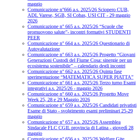
maggio
Comunicazione n°666 a.s. 2025/26 Sciopero CUB,
ADL Varese, SGB, SI Cobas, USI CIT - 29 maggio
2026
Comunicazione n° 665 a.s. 2025/26 “Scuole che
promuovono salute”- incontri formativi STUDENTI
PEER
Comunicazione n° 664 a.s. 2025/26 Questionario di
Autovalutazione
Comunicazione n° 663 a.s. 2025/26 Progetto “Giovani
Generazioni Custodi del Fiume Cosa: sinergie per un
ecosistema sostenibile” – calendario degli incontri
Comunicazione n° 662 a.s. 2025/26 Quinta fase
sperimentazione “MATEMATICA SUPER PIATTA”
Comunicazione n° 661 a.s. 2025/26 Terzo turno Esami
integrativi a.s. 2025/26 - maggio 2026
Comunicazione n° 660 a.s. 2025/26 Progetto Move
Week 25, 28 e 29 Maggio 2026
Comunicazione n° 659 a.s. 2025/26 Candidati privatisti
Esame di Stato - svolgimento esami preliminari 25-29
maggio
Comunicazione n° 657 a.s. 2025/26 Assemblea
Sindacale FLC CGIL provincia di Latina - giovedì 28
maggio
Comunicazione n° 656 a.s. 2025/26 Welfare Gite