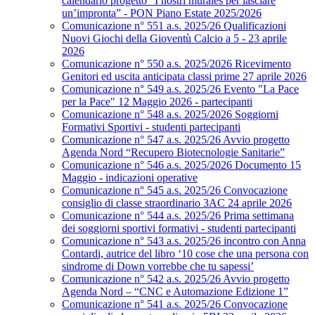
calendario progetto “I nostri murales per lasciare
un’impronta” - PON Piano Estate 2025/2026
Comunicazione n° 551 a.s. 2025/26 Qualificazioni
Nuovi Giochi della Gioventù Calcio a 5 - 23 aprile
2026
Comunicazione n° 550 a.s. 2025/2026 Ricevimento
Genitori ed uscita anticipata classi prime 27 aprile 2026
Comunicazione n° 549 a.s. 2025/26 Evento "La Pace
per la Pace" 12 Maggio 2026 - partecipanti
Comunicazione n° 548 a.s. 2025/2026 Soggiorni
Formativi Sportivi - studenti partecipanti
Comunicazione n° 547 a.s. 2025/26 Avvio progetto
Agenda Nord “Recupero Biotecnologie Sanitarie”
Comunicazione n° 546 a.s. 2025/2026 Documento 15
Maggio - indicazioni operative
Comunicazione n° 545 a.s. 2025/26 Convocazione
consiglio di classe straordinario 3AC 24 aprile 2026
Comunicazione n° 544 a.s. 2025/26 Prima settimana
dei soggiorni sportivi formativi - studenti partecipanti
Comunicazione n° 543 a.s. 2025/26 incontro con Anna
Contardi, autrice del libro ‘10 cose che una persona con
sindrome di Down vorrebbe che tu sapessi’
Comunicazione n° 542 a.s. 2025/26 Avvio progetto
Agenda Nord – “CNC e Automazione Edizione 1”
Comunicazione n° 541 a.s. 2025/26 Convocazione