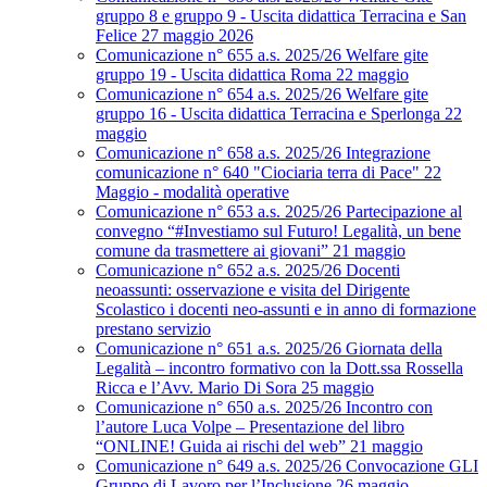
gruppo 8 e gruppo 9 - Uscita didattica Terracina e San
Felice 27 maggio 2026
Comunicazione n° 655 a.s. 2025/26 Welfare gite
gruppo 19 - Uscita didattica Roma 22 maggio
Comunicazione n° 654 a.s. 2025/26 Welfare gite
gruppo 16 - Uscita didattica Terracina e Sperlonga 22
maggio
Comunicazione n° 658 a.s. 2025/26 Integrazione
comunicazione n° 640 "Ciociaria terra di Pace" 22
Maggio - modalità operative
Comunicazione n° 653 a.s. 2025/26 Partecipazione al
convegno “#Investiamo sul Futuro! Legalità, un bene
comune da trasmettere ai giovani” 21 maggio
Comunicazione n° 652 a.s. 2025/26 Docenti
neoassunti: osservazione e visita del Dirigente
Scolastico i docenti neo-assunti e in anno di formazione
prestano servizio
Comunicazione n° 651 a.s. 2025/26 Giornata della
Legalità – incontro formativo con la Dott.ssa Rossella
Ricca e l’Avv. Mario Di Sora 25 maggio
Comunicazione n° 650 a.s. 2025/26 Incontro con
l’autore Luca Volpe – Presentazione del libro
“ONLINE! Guida ai rischi del web” 21 maggio
Comunicazione n° 649 a.s. 2025/26 Convocazione GLI
Gruppo di Lavoro per l’Inclusione 26 maggio