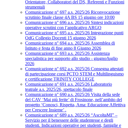
Orientatore, Collaboratori del DS, Referenti e Funzioni
strumentali
Comunicazione n° 697 a.s. 2025/26 Riconvocazione
scrutinio finale classe 4A BS 15 giugno ore 10:00
Comunicazione n° 696 a.s. 2025/26 Sintesi indicazioni
operative scrutini con l’applicativo ARGO
Comunicazione n° 695 a.s. 2025/26 Integrazione punti
OdG Collegio Docenti 15 giugno 2026
Comunicazione n° 694 a.s. 2025/26 Assemblea di
Istituto e festa di fine anno 8 Giugno 2026
Comunicazione n° 693 a.s. 2025/26 Assistenza
specialistica per supporto allo studio - giugno/luglio
2026
Comunicazione n° 692 a.s. 2025/26 Consegna attestati
di partecipazione corsi PCTO STEM e Multilinguismo
e certificazione TRINITY COLLEGE
Comunicazione n° 691 a.s. 2025/26 Laboratorio
teatrale a.s. 2025/26, spettacolo finale
Comunicazione n° 690 a.s. 2025/26 Visita della sede
del CAV ‘Mai più ferite’ di Frosinone, nell’ambito del
progetto ‘Conosci, Rispetta, Ama: Educazione Affettiva
per Crescere Insieme’ .
Comunicazione n° 689 a.s. 2025/26 “AscoltaMI” –
Servizio per il benessere delle studentesse e degli
studenti. Indicazioni operative per studenti, famiglie e