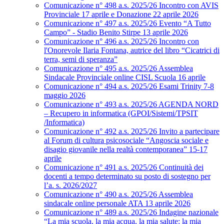
Comunicazione n° 498 a.s. 2025/26 Incontro con AVIS
Provinciale 17 aprile e Donazione 22 aprile 2026
Comunicazione n° 497 a.s. 2025/26 Evento “A Tutto
Campo” - Stadio Benito Stirpe 13 aprile 2026
Comunicazione n° 496 a.s. 2025/26 Incontro con
l'Onorevole Ilaria Fontana, autrice del libro “Cicatrici di
terra, semi di speranza”
Comunicazione n° 495 a.s. 2025/26 Assemblea
Sindacale Provinciale online CISL Scuola 16 aprile
Comunicazione n° 494 a.s. 2025/26 Esami Trinity 7-8
maggio 2026
Comunicazione n° 493 a.s. 2025/26 AGENDA NORD
– Recupero in informatica (GPOI/Sistemi/TPSIT
/Informatica)
Comunicazione n° 492 a.s. 2025/26 Invito a partecipare
al Forum di cultura psicosociale “Angoscia sociale e
disagio giovanile nella realtà contemporanea” 15-17
aprile
Comunicazione n° 491 a.s. 2025/26 Continuità dei
docenti a tempo determinato su posto di sostegno per
l’a. s. 2026/2027
Comunicazione n° 490 a.s. 2025/26 Assemblea
sindacale online personale ATA 13 aprile 2026
Comunicazione n° 489 a.s. 2025/26 Indagine nazionale
“La mia scuola, la mia acqua, la mia salute: la mia